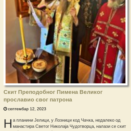
Скит Преподобног Пимена Великог
прославио свог патрона
септембар 12, 2023
Н
а планини Јелици, у Лозници код Чачка, недалеко од
манастира Светог Николаја Чудотворца, налази се скит