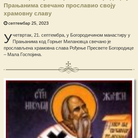
Прањанима свечано прославио своју
храмовну славу
септембар 25, 2023
У
четвртак, 21. септембра, у Богородичином манастиру у
Прањанима код Горњег Милановца свечано је
прослављена храмовна слава Рођење Пресвете Богородице
– Мала Госпојина.