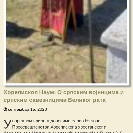
Хорепископ Наум: О српским војницима и
српским савезницима Великог рата
септембар 15, 2023
У
наредном прилогу доносимо слово Његовог
Преосвештенства Хорепископа хвостанског и