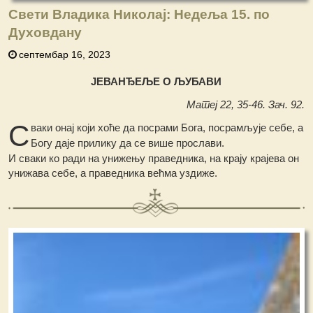
Свети Владика Николај: Недеља 15. по
Духовдану
септембар 16, 2023
ЈЕВАНЂЕЉЕ О ЉУБАВИ
Матеј 22, 35-46. Зач. 92.
С
ваки онај који хоће да посрами Бога, посрамљује себе, а
Богу даје прилику да се више прослави.
И сваки ко ради на унижењу праведника, на крају крајева он
унижава себе, а праведника већма уздиже.