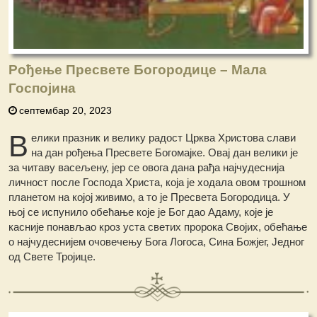
Рођење Пресвете Богородице – Мала
Госпојина
септембар 20, 2023
В
елики празник и велику радост Црква Христова слави
на дан рођења Пресвете Богомајке. Овај дан велики је
за читаву васељену, јер се овога дана рађа најчудеснија
личност после Господа Христа, која је ходала овом трошном
планетом на којој живимо, а то је Пресвета Богородица. У
њој се испунило обећање које је Бог дао Адаму, које је
касније понављао кроз уста светих пророка Својих, обећање
о најчудеснијем очовечењу Бога Логоса, Сина Божјег, Једног
од Свете Тројице.