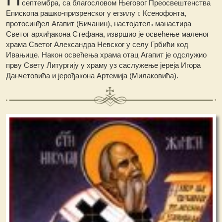
септембра, са благословом Његовог Преосвештенства
Епископа рашко-призренског у егзилу г. Ксенофонта,
протосинђел Агапит (Бичанин), настојатељ манастира
Светог архиђакона Стефана, извршио је освећење маленог
храма Светог Александра Невског у селу Грбићи код
Ивањице. Након освећења храма отац Агапит је одслужио
прву Свету Литургију у храму уз саслужење јереја Игора
Данчетовића и јерођакона Артемија (Милаковића).