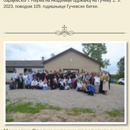
барајевског г. Наума на Академији одржаној на Гучеву 2. 9.
2023. поводом 109. годишњице Гучевске битке.