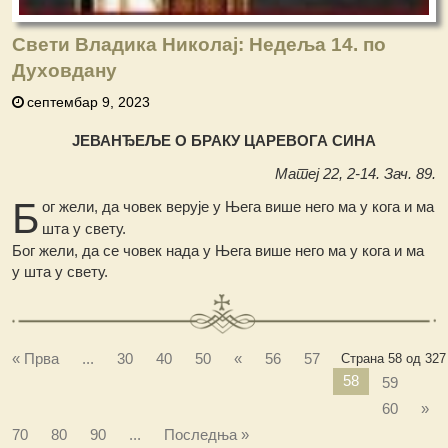
Свети Владика Николај: Недеља 14. по
Духовдану
септембар 9, 2023
ЈЕВАНЂЕЉЕ О БРАКУ ЦАРЕВОГА СИНА
Матеј 22, 2-14. Зач. 89.
Б
ог жели, да човек верује у Њега више него ма у кога и ма
шта у свету.
Бог жели, да се човек нада у Њега више него ма у кога и ма
у шта у свету.
« Прва
...
30
40
50
«
56
57
Страна 58 од 327
58
59
60
»
70
80
90
...
Последња »