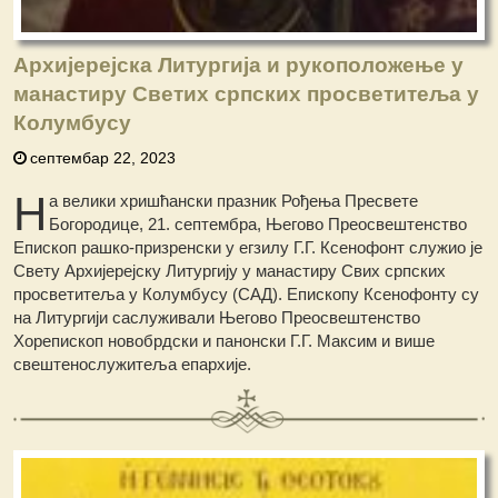
Архијерејска Литургија и рукоположење у
манастиру Светих српских просветитеља у
Колумбусу
септембар 22, 2023
Н
а велики хришћански празник Рођења Пресвете
Богородице, 21. септембра, Његово Преосвештенство
Епископ рашко-призренски у егзилу Г.Г. Ксенофонт служио је
Свету Архијерејску Литургију у манастиру Свих српских
просветитеља у Колумбусу (САД). Епископу Ксенофонту су
на Литургији саслуживали Његово Преосвештенство
Хорепископ новобрдски и панонски Г.Г. Максим и више
свештенослужитеља епархије.