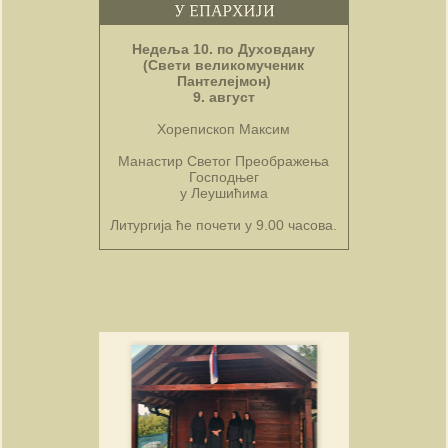
Недеља 10. по Духовдану
(Свети великомученик
Пантелејмон)
9. август
Хорепископ Максим
Манастир Светог Преображења
Господњег
у Леушићима
Литургија ће почети у 9.00 часова.