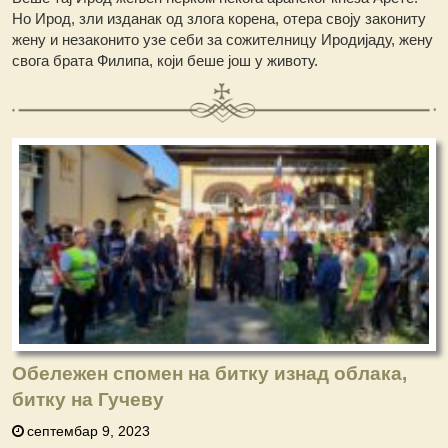
Но Ирод, зли изданак од злога корена, отера своју закониту
жену и незаконито узе себи за сожителницу Иродијаду, жену
свога брата Филипа, који беше још у животу.
Обележен спомен на битку изнад облака,
битку на Гучеву
септембар 9, 2023