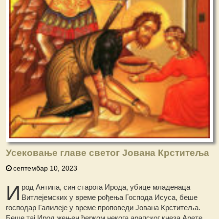
Усековање главе светог Јована Крститеља
септембар 10, 2023
И
род Антипа, син старога Ирода, убице младенаца
Витлејемских у време рођења Господа Исуса, беше
господар Галилеје у време проповеди Јована Крститеља.
Беше тај Ирод жењен ћерком некога арапског кнеза Арете.