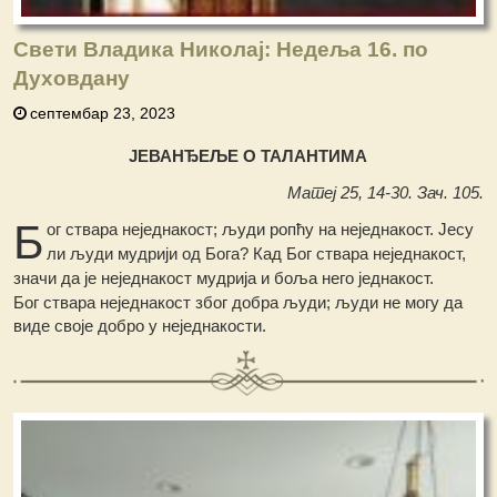
Свети Владика Николај: Недеља 16. по
Духовдану
септембар 23, 2023
ЈЕВАНЂЕЉЕ О ТАЛАНТИМА
Матеј 25, 14-30. Зач. 105.
Б
ог ствара неједнакост; људи ропћу на неједнакост. Јесу
ли људи мудрији од Бога? Кад Бог ствара неједнакост,
значи да је неједнакост мудрија и боља него једнакост.
Бог ствара неједнакост због добра људи; људи не могу да
виде своје добро у неједнакости.