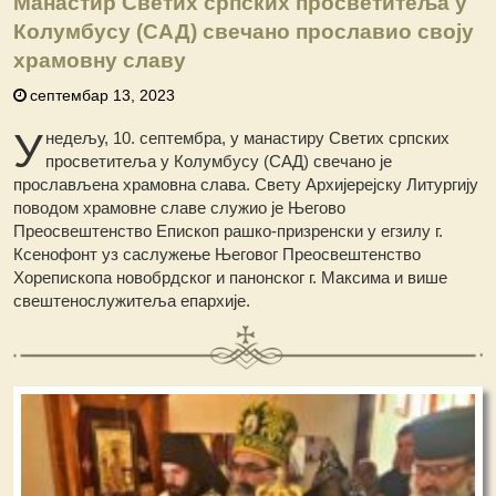
Манастир Светих српских просветитеља у
Колумбусу (САД) свечано прославио своју
храмовну славу
септембар 13, 2023
У
недељу, 10. септембра, у манастиру Светих српских
просветитеља у Колумбусу (САД) свечано је
прослављена храмовна слава. Свету Архијерејску Литургију
поводом храмовне славе служио је Његово
Преосвештенство Епископ рашко-призренски у егзилу г.
Ксенофонт уз саслужење Његовог Преосвештенство
Хорепископа новобрдског и панонског г. Максима и више
свештенослужитеља епархије.