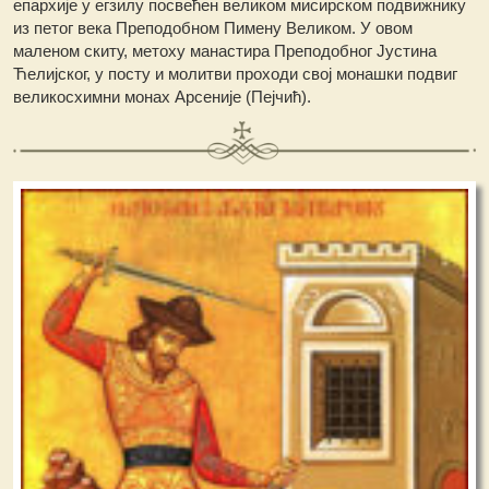
епархије у егзилу посвећен великом мисирском подвижнику
из петог века Преподобном Пимену Великом. У овом
маленом скиту, метоху манастира Преподобног Јустина
Ћелијског, у посту и молитви проходи свој монашки подвиг
великосхимни монах Арсеније (Пејчић).