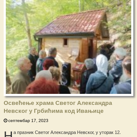
Oсвећење храма Светог Александра
Невског у Грбићима код Ивањице
септембар 17, 2023
Н
а празник Светог Александра Невског, у уторак 12.