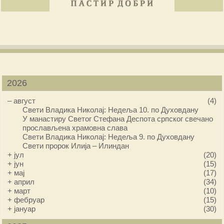
2026
–
август
(4)
Свети Владика Николај: Недеља 10. по Духовдану
У манастиру Светог Стефана Деспота српског свечано
прослављена храмовна слава
Свети Владика Николај: Недеља 9. по Духовдану
Свети пророк Илија – Илиндан
+
јул
(20)
+
јун
(15)
+
мај
(17)
+
април
(34)
+
март
(10)
+
фебруар
(15)
+
јануар
(30)