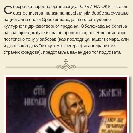
С
весрбска народна организација “СРБИ НА ОКУП“ се од
свог оснивања налази на првој линији борбе за очување
националне свети Србског народа, његовог духовно-
културног и државотворног предања. Обележавање сећања
на значајне догађаје из наше прошлости, посебно оних који
постепено тону у заборав (као последица нашег немара, али
и деловања домаћих култур-трегера финансираних из
страних фондова), представља важан део тог подухвата.