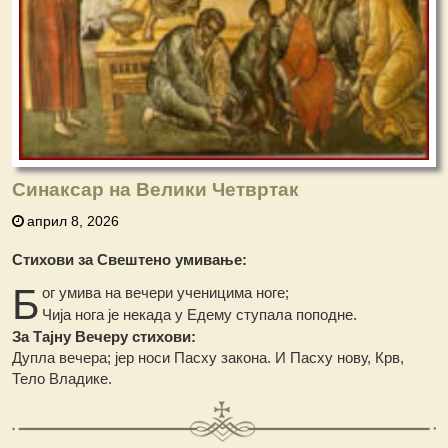
Синаксар на Велики Четвртак
април 8, 2026
Стихови за Свештено умивање:
Б
ог умива на вечери ученицима ноге;
Чија нога је некада у Едему ступала поподне.
За Тајну Вечеру стихови:
Дупла вечера; јер носи Пасху закона. И Пасху нову, Крв,
Тело Владике.