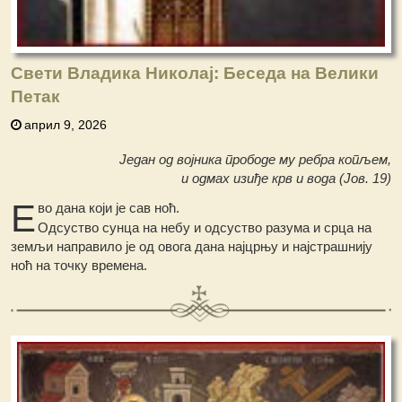
Свети Владика Николај: Беседа на Велики
Петак
април 9, 2026
Један од војника прободе му ребра копљем,
и одмах изиђе крв и вода (Јов. 19)
Е
во дана који је сав ноћ.
Одсуство сунца на небу и одсуство разума и срца на
земљи направило је од овога дана најцрњу и најстрашнију
ноћ на точку времена.