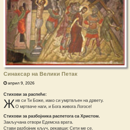
Синаксар на Велики Петак
април 9, 2026
Стихови за распеће:
Ж
ив си Ти Боже, иако си умртвљен на дрвету.
О мртваче наги, и Бога живога Логосе!
Стихови за разбојника распетога са Христом.
Закључана отвори Едемска врата.
Стави разбојник кључ, рекавши: Сети ме се.