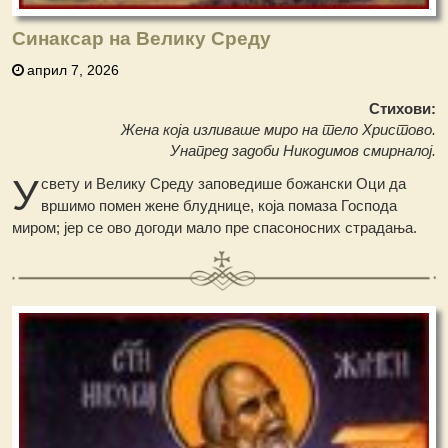
Синаксар на Велику Среду
април 7, 2026
Стихови:
Жена која изливаше миро на тело Христово.
Унапред задоби Никодимов смирналој.
У
свету и Велику Среду заповедише божански Оци да
вршимо помен жене блуднице, која помаза Господа
миром; јер се ово догоди мало пре спасоносних страдања.