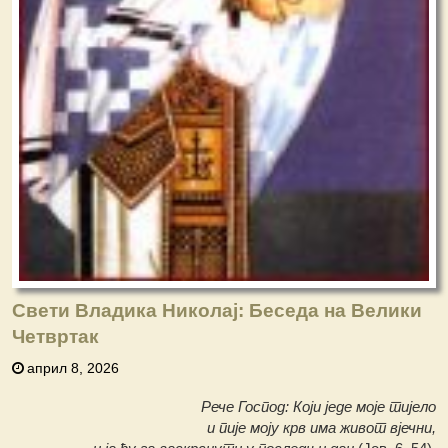
Свети Владика Николај: Беседа на Велики
Четвртак
април 8, 2026
Рече Господ: Који једе моје тијело
и пије моју крв има живот вјечни,