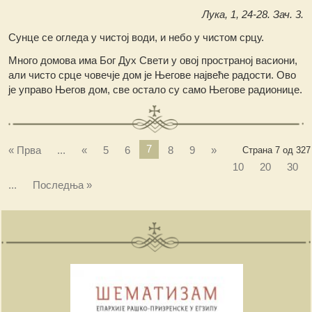
Лука, 1, 24-28. Зач. 3.
Сунце се огледа у чистој води, и небо у чистом срцу.
Много домова има Бог Дух Свети у овој пространој васиони,
али чисто срце човечје дом је Његове највеће радости. Ово
је управо Његов дом, све остало су само Његове радионице.
7
« Прва
...
«
5
6
8
9
»
Страна 7 од 327
10
20
30
...
Последња »