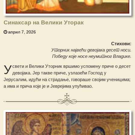
Синаксар на Велики Уторак
април 7, 2026
Стихови:
Уторник највећи девојака десет носи.
Победу које носе неумитног Владике.
У
свети и Велики Уторник вршимо успомену приче о десет
девојака. Јер такве приче, узлазећи Господ у
Јерусалим, идући на страдање, говораше својим ученицима;
а има и прича које је и Јеврејима упућивао.