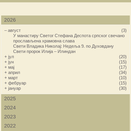
2026
–
август
(3)
У манастиру Светог Стефана Деспота српског свечано
прослављена храмовна слава
Свети Владика Николај: Недеља 9. по Духовдану
Свети пророк Илија – Илиндан
+
јул
(20)
+
јун
(15)
+
мај
(17)
+
април
(34)
+
март
(10)
+
фебруар
(15)
+
јануар
(30)
2025
2024
2023
2022