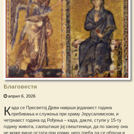
Благовести
април 6, 2026
К
ада се Пресветој Дјеви наврши једанаест година
пребивања и служења при храму Јерусалимском, и
четрнаест година од Рођења – када, дакле, ступи у 15-ту
годину живота, саопштише јој свештеници, да по закону она
не може више остати при храму, него треба да се обручи и