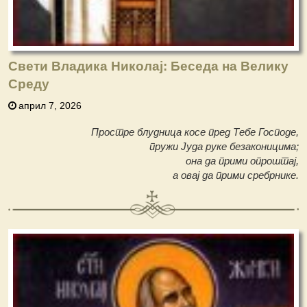
Свети Владика Николај: Беседа на Велику
Среду
април 7, 2026
Простре блудница косе пред Тебе Господе,
пружи Јуда руке безаконицима;
она да прими опроштај,
а овај да прими сребрнике.