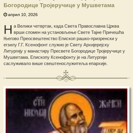
Богородице Тројеручице у Мушветама
април 10, 2026
Н
а Велики четвртак, када Света Православна Црква
врши спомен на установљење Свете Тајне Причешћа
Његово Преосвештенство Епископ рашко-призренски у
егзилу Г.Г. Ксенофонт служио је Свету Архијерејску
Литургију у манастиру Пресвете Богородице Тројеручице у
Мушветама.
Епископу Ксенофонту је на Литургији
саслуживало више свештенослужитеља епархије.