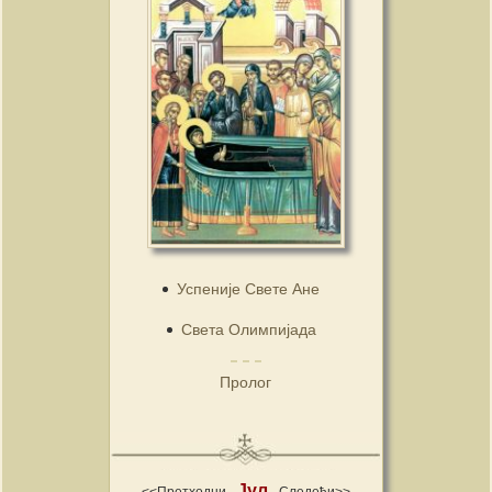
Успеније Свете Ане
Света Олимпијада
Пролог
Јул
<<Претходни
Следећи>>