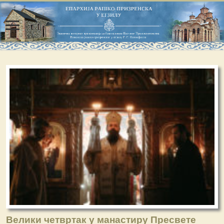
Велики четвртак у манастиру Пресвете