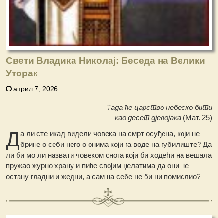
Свети Владика Николај: Беседа на Велики
Уторак
април 7, 2026
Тада ће царство небеско бити
као десет дјевојака
(Мат. 25)
Д
а ли сте икад видели човека на смрт осуђена, који не
брине о себи него о онима који га воде на губилиште? Да
ли би могли назвати човеком онога који би ходећи на вешала
пружао журно храну и пиће својим џелатима да они не
остану гладни и жедни, а сам на себе не би ни помислио?