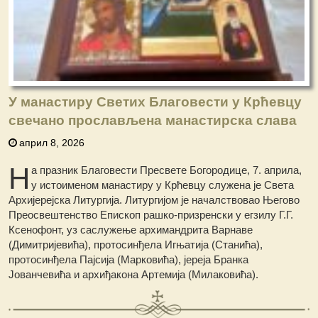
У манастиру Светих Благовести у Крћевцу
свечано прослављена манастирска слава
април 8, 2026
Н
а празник Благовести Пресвете Богородице, 7. априла,
у истоименом манастиру у Крћевцу служена је Света
Архијерејска Литургија. Литургијом је началствовао Његово
Преосвештенство Епископ рашко-призренски у егзилу Г.Г.
Ксенофонт, уз саслужење архимандрита Варнаве
(Димитријевића), протосинђела Игњатија (Станића),
протосинђела Пајсија (Марковића), јереја Бранка
Јованчевића и архиђакона Артемија (Милаковића).