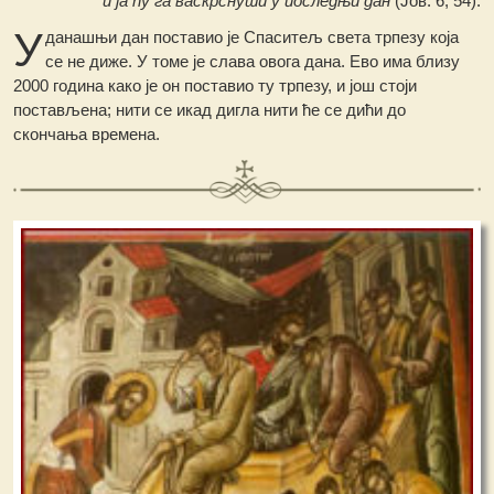
и ја ћу га васкрснути у последњи дан
(Јов. 6, 54).
У
данашњи дан поставио је Спаситељ света трпезу која
се не диже. У томе је слава овога дана. Ево има близу
2000 година како је он поставио ту трпезу, и још стоји
постављена; нити се икад дигла нити ће се дићи до
скончања времена.