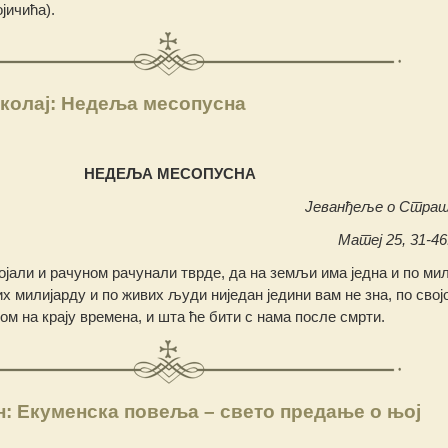
јичића).
колај: Недеља месопусна
НЕДЕЉА МЕСОПУСНА
Јеванђеље о Страш
Матеј 25, 31-46.
ројали и рачуном рачунали тврде, да на земљи има једна и по ми
 милијарду и по живих људи ниједан једини вам не зна, по својо
ом на крају времена, и шта ће бити с нама после смрти.
: Екуменска повеља – свето предање о њој