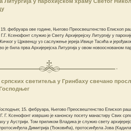
а Литургија у парохијском храму Светог Никол
цу
19. фебруара ове године, Његово Преосвештенство Епископ ра
 Г.Г. Ксенофонт служио је Свету Архијерејску Литургију у парохи
Жичког у Црквенцу уз саслужење јереја Ивице Тасића и јерођако
Ово је била прва Архијерејска Литургија у овом новооснованом па
 српских светитеља у Гринбаху свечано прос
 Господњег
Господњег, 15. фебруара, Његово Преосвештенство Епископ раш
 Г. Г. Ксенофонт извршио је канонску посету манастиру Свих срп
ху у Аустрији. Том приликом Владика је служио свету архијереј
протосинђела Димитрија (Ђоковића), протосинђела Јова (Кадила