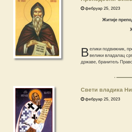
фебруар 25, 2023
Житије препо
В
елики подвижник, п
велики владалац срп
државе, бранитељ Право
Свети владика Ни
фебруар 25, 2023