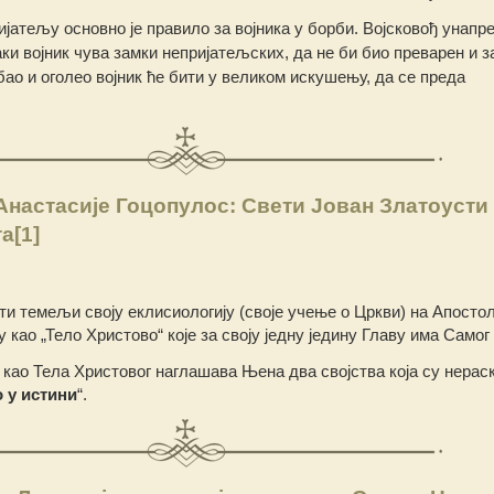
ијатељу основно је правило за војника у борби. Војсковођ унапр
аки војник чува замки непријатељских, да не би био преварен и 
ао и оголео војник ће бити у великом искушењу, да се преда
настасије Гоцопулос: Свети Јован Златоусти
та
[1]
ти темељи своју еклисиологију (своје учење о Цркви) на Апосто
као „Тело Христово“ које за своју једну једину Главу има Самог
као Тела Христовог наглашава Њена два својства која су нерас
 у истини
“.