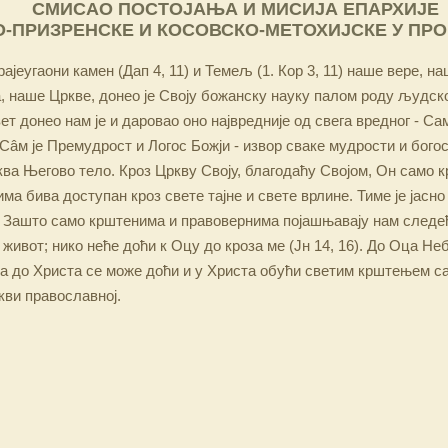
СМИСАО ПОСТОЈАЊА И МИСИЈА ЕПАРХИЈЕ
-ПРИЗРЕНСКЕ И КОСОВСКО-МЕТОХИЈСКЕ У ПР
ајеугаони камен (Дап 4, 11) и Темељ (1. Кор 3, 11) наше вере, н
 наше Цркве, донео је Своју божанску науку палом роду људско
ет донео нам је и даровао оно највредније од свега вредног - Са
Сâм је Премудрост и Логос Божји - извор сваке мудрости и бого
ква Његово тело. Кроз Цркву Своју, благодаћу Својом, Он само 
а бива доступан кроз свете тајне и свете врлине. Тиме је јасно
 Зашто само крштенима и правовернима појашњавају нам следећ
 живот; нико неће доћи к Оцу до кроза ме (Јн 14, 16). До Оца Не
 а до Христа се може доћи и у Христа обући светим крштењем с
кви православној.