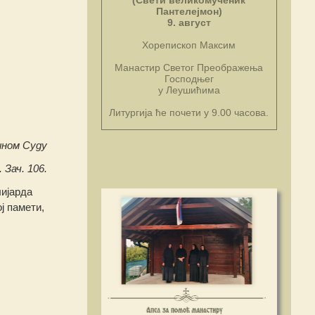
(Свети великомученик
Пантелејмон)
9. август
Хорепископ Максим
Манастир Светог Преображења
Господњег
у Леушићима
Литургија ће почети у 9.00 часова.
ном Суду
 Зач. 106.
лијарда
ј памети,