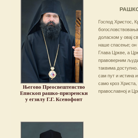
РАШКО
Господ Христос, Кр
богословствовања,
доласком у овај св
наше спасење; он 
Глава Цркве, а Цр
правоверним људим
таквима доступно.
сам пут и истина и
само кроз Христа,
Његово Преосвештенство
православној и Цр
Епископ рашко-призренски
у егзилу Г.Г. Ксенофонт