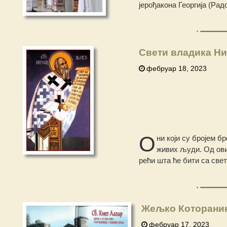
јерођакона Георгија (Радо
Свети владика Ни
фебруар 18, 2023
О
ни који су бројем б
живих људи. Од ових
рећи шта ће бити са свет
Жељко Которанин
фебруар 17, 2023