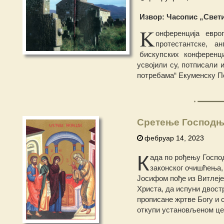
Извор: Часопис „Свети К
K
онференција евро
протестантске, а
бискупских конференци
усвојили су, потписали
потребама“ Екуменску П
Сретење Господ
фебруар 14, 2023
К
ада пo рођењу Госпо
законског очишћења,
Јосифом пође из Витлеје
Христа, да испуни двост
прописане жртве Богу и 
откупи установљеном це