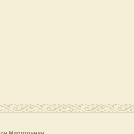
он Мироточиви