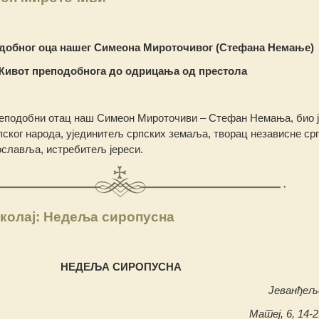
добног оца нашег
Симеона Мироточивог (Стефана Немање)
Живот преподобнога до одрицања од престола
реподобни отац наш Симеон Мироточиви – Стефан Немања, био ј
ског народа, ујединитељ српских земаља, творац независне ср
славља, истребитељ јереси.
колај: Недеља сиропусна
НЕДЕЉА СИРОПУСНА
Јеванђељ
Матеј, 6, 14-2