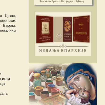
е Цркве,
европских
у Европи,
„локалним
е
чником
нца
да га