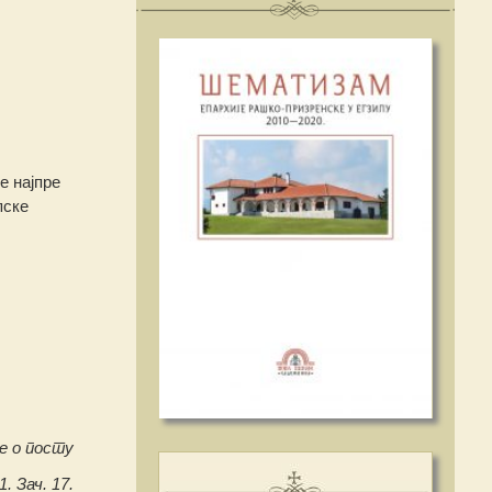
е најпре
пске
е о посту
1. Зач. 17.