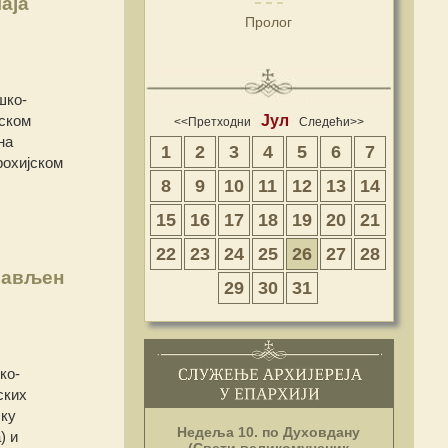
аја
Пролог
шко-
Јул
јском
<<Претходни
Следећи>>
на
1
2
3
4
5
6
7
рохијском
8
9
10
11
12
13
14
15
16
17
18
19
20
21
22
23
24
25
26
27
28
лављен
29
30
31
ко-
ских
ску
Недеља 10. по Духовдану
) и