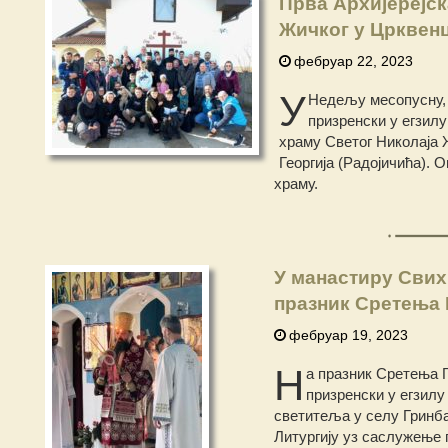
Прва Архијерејск
Жичког у Црквен
фебруар 22, 2023
У
Недељу месопусну, 
призренски у егзилу
храму Светог Николаја 
Георгија (Радојичића). 
храму.
У манастиру Свих
празник Сретења
фебруар 19, 2023
Н
а празник Сретења 
призренски у егзилу
светитеља у селу Гринба
Литургију уз саслужење 