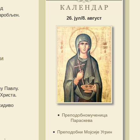
ед
заробљен.
26. јул/8. август
 и
лу Павлу.
 Христа.
кидиво
Преподобномученица
Параскева
Преподобни Мојсије Угрин