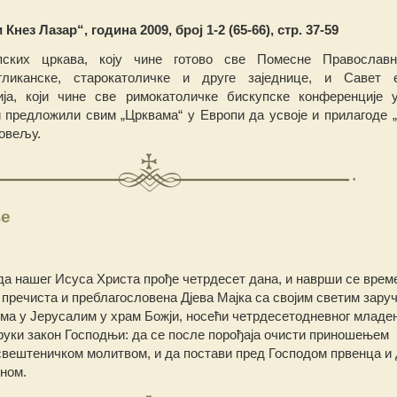
нез Лазар“, година 2009, број 1-2 (65-66), стр. 37-59
пских цркава, коју чине готово све Помесне Православн
нгликанске, старокатоличке и друге заједнице, и Савет 
ја, који чине све римокатоличке бискупске конференције 
 и предложили свим „Црквама“ у Европи да усвоје и прилагоде 
овељу.
ње
да нашег Исуса Христа прође четрдесет дана, и наврши се врем
 пречиста и преблагословена Дјева Мајка са својим светим зару
ма у Јерусалим у храм Божји, носећи четрдесетодневног младе
руки закон Господњи: да се после порођаја очисти приношењем
свештеничком молитвом, и да постави пред Господом првенца и 
ном.