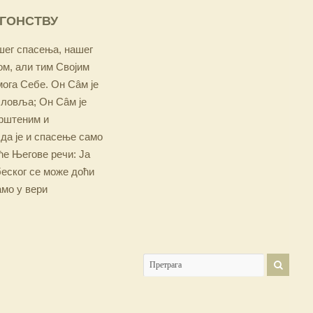
ОГОНСТВУ
ашег спасења, нашег
м, али тим Својим
мога Себе. Он Сâм је
словља; Он Сâм је
крштеним и
 да је и спасење само
е Његове речи: Ја
беског се може доћи
амо у вери