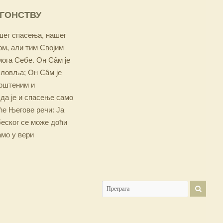
ОГОНСТВУ
ашег спасења, нашег
м, али тим Својим
мога Себе. Он Сâм је
словља; Он Сâм је
крштеним и
 да је и спасење само
е Његове речи: Ја
беског се може доћи
амо у вери