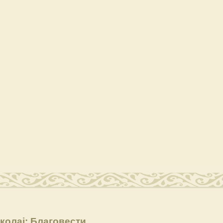
колај: Благовести