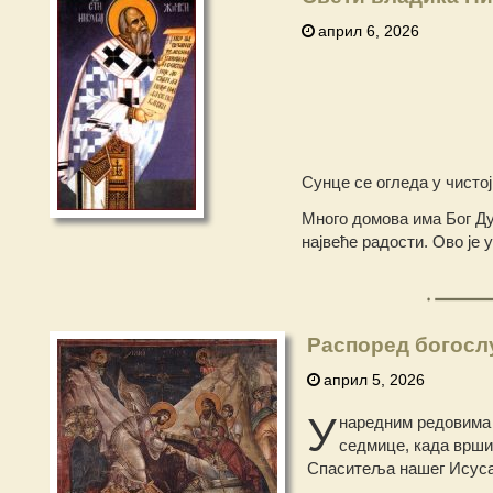
април 6, 2026
Сунце се огледа у чистој
Много домова има Бог Дух
највеће радости. Ово је
Распоред богосл
април 5, 2026
У
наредним редовима 
седмице, када врши
Спаситеља нашег Исуса