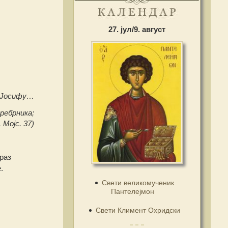
27. јул/9. август
а Јосифу…
ребрника;
 Мојс. 37)
раз
.
Свети великомученик
Пантелејмон
Свети Климент Охридски