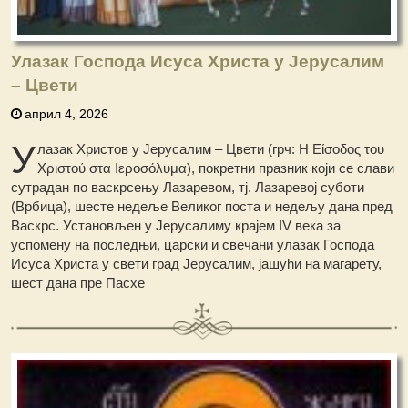
Улазак Господа Исуса Христа у Јерусалим
– Цвети
април 4, 2026
У
лазак Христов у Јерусалим – Цвети (грч: Η Είσοδος του
Χριστού στα Ιεροσόλυμα), покретни празник који се слави
сутрадан по васкрсењу Лазаревом, тј. Лазаревој суботи
(Врбица), шесте недеље Великог поста и недељу дана пред
Васкрс. Установљен у Јерусалиму крајем IV века за
успомену на последњи, царски и свечани улазак Господа
Исуса Христа у свети град Јерусалим, јашући на магарету,
шест дана пре Пасхе