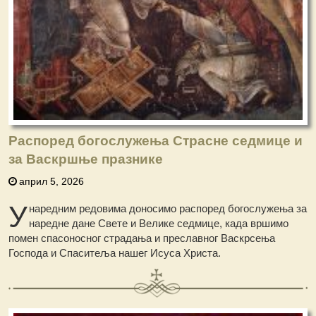
Распоред богослужења Страсне седмице и
за Васкршње празнике
април 5, 2026
У
наредним редовима доносимо распоред богослужења за
наредне дане Свете и Велике седмице, када вршимо
помен спасоносног страдања и преславног Васкрсења
Господа и Спаситеља нашег Исуса Христа.