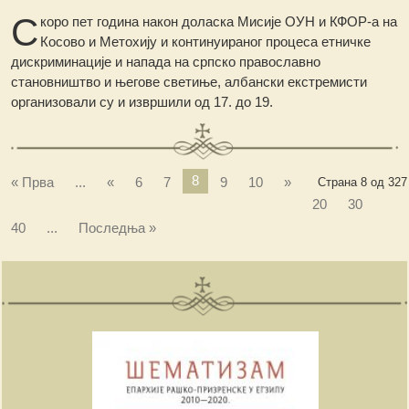
С
коро пет година након доласка Мисије ОУН и КФОР-а на
Косово и Метохију и континуираног процеса етничке
дискриминације и напада на српско православно
становништво и његове светиње, албански екстремисти
организовали су и извршили од 17. до 19.
8
« Прва
...
«
6
7
9
10
»
Страна 8 од 327
20
30
40
...
Последња »