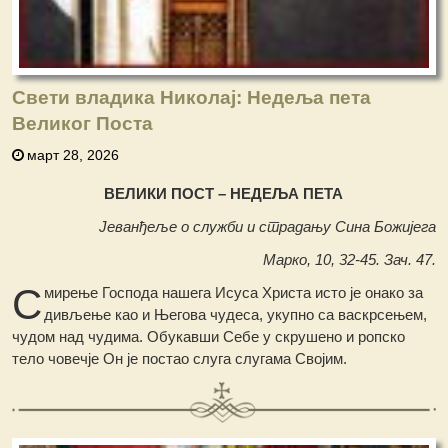
Свети владика Николај: Недеља пета
Великог Поста
март 28, 2026
ВЕЛИКИ ПОСТ – НЕДЕЉА ПЕТА
Јеванђеље о служби и страдању Сина Божијега
Марко, 10, 32-45. Зач. 47.
С
мирење Господа нашега Исуса Христа исто је онако за
дивљење као и Његова чудеса, укупно са васкрсењем,
чудом над чудима. Обукавши Себе у скрушено и ропско
тело човечје Он је постао слуга слугама Својим.