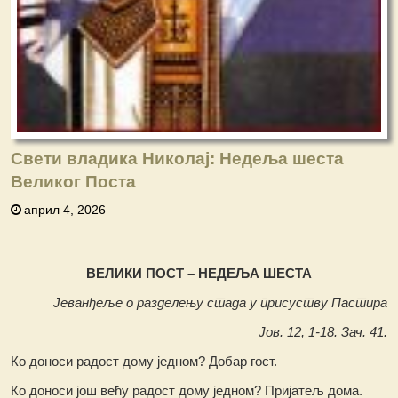
Свети владика Николај: Недеља шеста
Великог Поста
април 4, 2026
ВЕЛИКИ ПОСТ – НЕДЕЉА ШЕСТА
Јеванђеље о разделењу стада у присуству Пастира
Јов. 12, 1-18. Зач. 41.
Ко доноси радост дому једном? Добар гост.
Ко доноси још већу радост дому једном? Пријатељ дома.