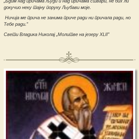
„Бдим над причама људи и над причама ствари, не бих ли
докучио неку тајну поруку Љубави моје.
Ничија ме прича не занима приче ради ни причала ради, но
Тебе ради.”
Свети Владика Николај „Молитве на језеру XLII”