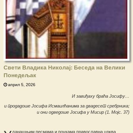
Свети Владика Николај: Беседа на Велики
Понедељак
април 5, 2026
И завиђаху браћа Јосифу…
и продадоше Јосифа Исмаилћанима за двадесет сребрника;
и они одведоше Јосифа у Мисир (1. Мојс. 37)
данашњим песмама и поукама православна црква