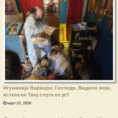
Игуманија Варвара: Господе, Видело моје,
истински Твој слуга ко је?
март 22, 2026