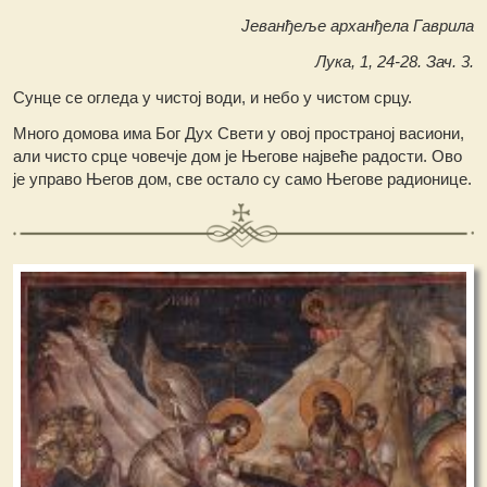
Јеванђеље арханђела Гаврила
Лука, 1, 24-28. Зач. 3.
Сунце се огледа у чистој води, и небо у чистом срцу.
Много домова има Бог Дух Свети у овој пространој васиони,
али чисто срце човечје дом је Његове највеће радости. Ово
је управо Његов дом, све остало су само Његове радионице.