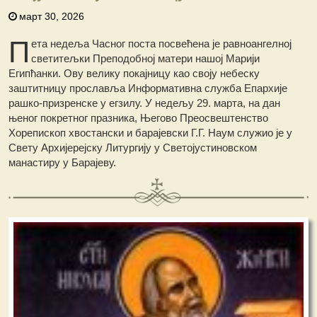
март 30, 2026
П
ета недеља Часног поста посвећена је равноангелној
светитељки Преподобној матери нашој Марији
Египћанки. Ову велику покајницу као своју небеску
заштитницу прославља Информативна служба Епархије
рашко-призренске у егзилу. У недељу 29. марта, на дан
њеног покретног празника, Његово Преосвештенство
Хорепископ хвостански и барајевски Г.Г. Наум служио је у
Свету Архијерејску Литургију у Светојустиновском
манастиру у Барајеву.