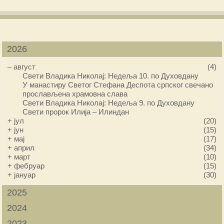
2026
–
август
(4)
Свети Владика Николај: Недеља 10. по Духовдану
У манастиру Светог Стефана Деспота српског свечано
прослављена храмовна слава
Свети Владика Николај: Недеља 9. по Духовдану
Свети пророк Илија – Илиндан
+
јул
(20)
+
јун
(15)
+
мај
(17)
+
април
(34)
+
март
(10)
+
фебруар
(15)
+
јануар
(30)
2025
2024
2023