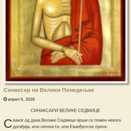
Синаксар на Велики Понедељак
април 5, 2026
СИНАКСАРИ ВЕЛИКЕ СЕДМИЦЕ
С
ваког од дана Велике Седмице врши се помен некога
догађаја, или личности, или Еванђелске приче.