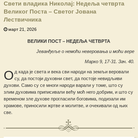
Свети владика Николај: Недеља четврта
Великог Поста – Свeтог Јована
Лествичника
март 21, 2026
ВЕЛИКИ ПОСТ – НЕДЕЉА ЧЕТВРТА
Јеванђеље о немоћи неверовања и моћи вере
Марко 9, 17-31. Зач. 40.
О
д када је света и века сви народи на земљи веровали
су, да постоји духовни свет, да постоје невидљиви
духови. Само су се многи народи варали у томе, што су
злим духовима приписивали већу моћ него добрим, и што су
временом зле духове прогласили боговима, подизали им
храмове, приносили жртве и молитве, и очекивали од њих
све.