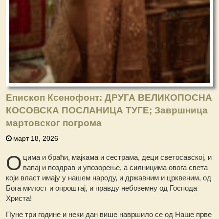
Епископ Ксенофонт: ДРУГА ВЕЛИКОПОСНА
КОСОВСКА ПОСЛАНИЦА ТУГЕ; Завршница
мартовског погрома
март 18, 2026
О
цима и браћи, мајкама и сестрама, деци светосавској, и
вапај и поздрав и упозорење, а силницима овога света
који власт имају у нашем народу, и државним и црквеним, од
Бога милост и опроштај, и правду небоземну од Господа
Христа!
Пуне три године и неки дан више навршило се од Наше прве