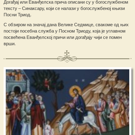
Догађај или Еванђелска прича описани су у богослужбеном
тексту – Синаксару, који се налази у богослужбеној књизи
Посни Триод.
С обзиром на значај дана Велике Седмице, свакоме од њих
постоји посебна служба у Посном Триоду, која је углавном
посвећена Еванђелској причи или догађају чији се помен
врши.