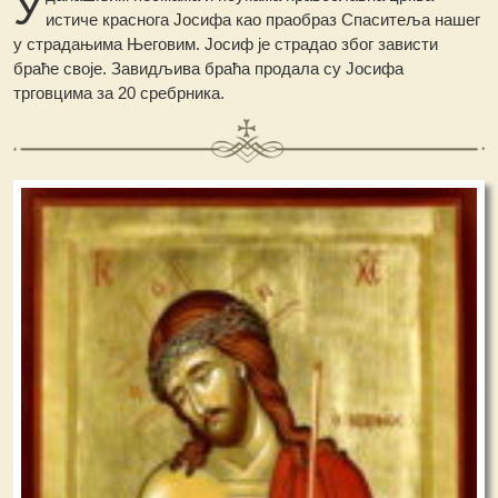
У
истиче краснога Јосифа као праобраз Спаситеља нашег
у страдањима Његовим. Јосиф је страдао због зависти
браће своје. Завидљива браћа продала су Јосифа
трговцима за 20 сребрника.