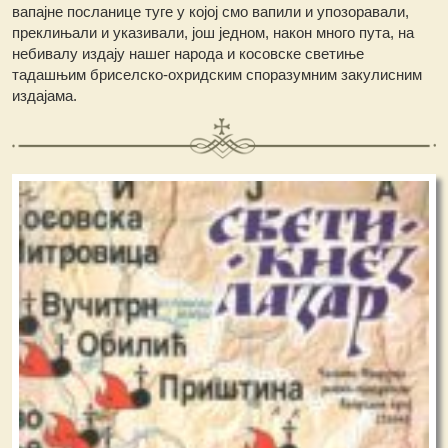
вапајне посланице туге у којој смо вапили и упозоравали,
преклињали и указивали, још једном, након много пута, на
небивалу издају нашег народа и косовске светиње
тадашњим бриселско-охридским споразумним закулисним
издајама.