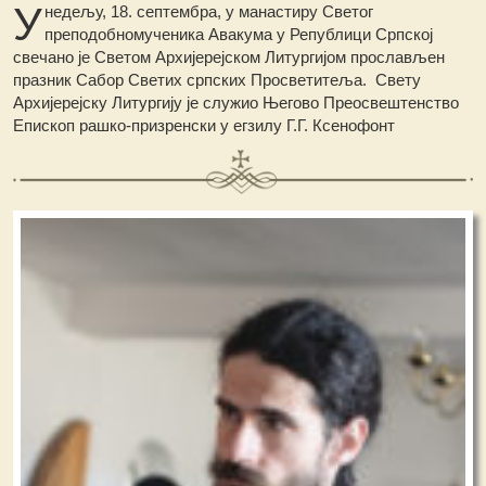
У
недељу, 18. септембра, у манастиру Светог
преподобномученика Авакума у Републици Српској
свечано је Светом Архијерејском Литургијом прослављен
празник Сабор Светих српских Просветитеља. Свету
Архијерејску Литургију је служио Његово Преосвештенство
Епископ рашко-призренски у егзилу Г.Г. Ксенофонт