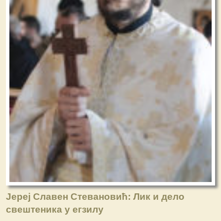
Јереј Славен Стевановић: Лик и дело
свештеника у егзилу