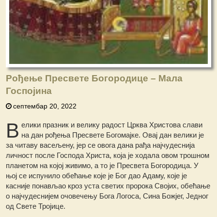
Рођење Пресвете Богородице – Мала
Госпојина
септембар 20, 2022
В
елики празник и велику радост Црква Христова слави
на дан рођења Пресвете Богомајке. Овај дан велики је
за читаву васељену, јер се овога дана рађа најчудеснија
личност после Господа Христа, која је ходала овом трошном
планетом на којој живимо, а то је Пресвета Богородица. У
њој се испунило обећање које је Бог дао Адаму, које је
касније понављао кроз уста светих пророка Својих, обећање
о најчудеснијем очовечењу Бога Логоса, Сина Божјег, Једног
од Свете Тројице.