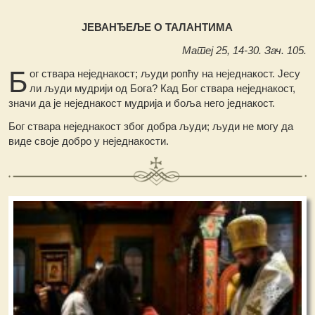
ЈЕВАНЂЕЉЕ О ТАЛАНТИМА
Матеј 25, 14-30. Зач. 105.
Б
ог ствара неједнакост; људи ропћу на неједнакост. Јесу
ли људи мудрији од Бога? Кад Бог ствара неједнакост,
значи да је неједнакост мудрија и боља него једнакост.
Бог ствара неједнакост због добра људи; људи не могу да
виде своје добро у неједнакости.