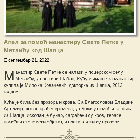
Апел за помоћ манастиру Свете Петке у
Метлићу код Шапца
септембар 21, 2022
М
анастир Свете Петке се налази у поцерском селу
Метлићу, у општини Шабац. Кућу и имање за манастир
купила је Милојка Ковачевић, докторка из Шапца, 2013.
године.
Кућа је била без прозора и крова. Са Благословом Владике
Артемија, после краћег времена, уз Божију помоћ и верника
из Шапца, ископан је бунар, саграђени су кров, терасе,
помоћни економски објекат, и постављени су прозори.