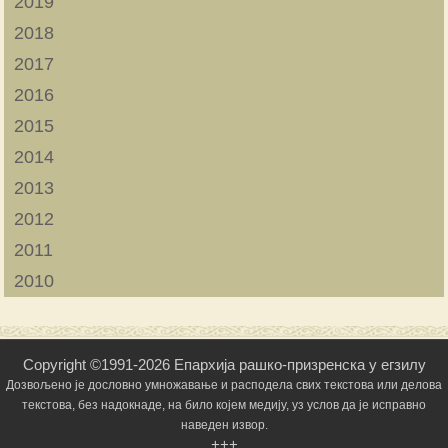
2019
2018
2017
2016
2015
2014
2013
2012
2011
2010
Copyright ©1991-2026 Епархија рашко-призренска у егзилу
Дозвољено је дословно умножавање и расподела свих текстова или делова
текстова, без надокнаде, на било којем медију, уз услов да је исправно
наведен извор.
+++