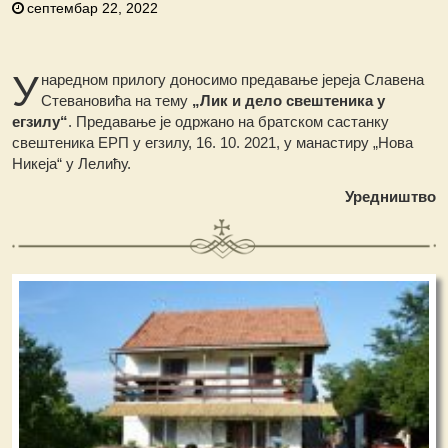
септембар 22, 2022
У
наредном прилогу доносимо предавање јереја Славена
Стевановића на тему
„Лик и дело свештеника у
егзилу“
. Предавање је одржано на братском састанку
свештеника ЕРП у егзилу, 16. 10. 2021, у манастиру „Нова
Никеја“ у Лелићу.
Уредништво