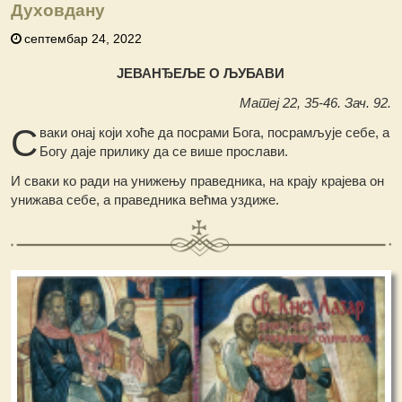
Духовдану
септембар 24, 2022
ЈЕВАНЂЕЉЕ О ЉУБАВИ
Матеј 22, 35-46. Зач. 92.
С
ваки онај који хоће да посрами Бога, посрамљује себе, а
Богу даје прилику да се више прослави.
И сваки ко ради на унижењу праведника, на крају крајева он
унижава себе, а праведника већма уздиже.