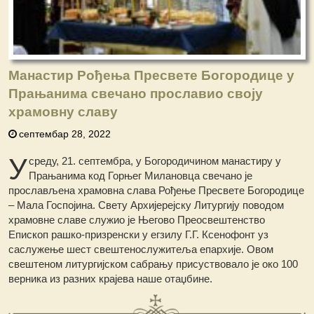
Манастир Рођења Пресвете Богородице у
Прањанима свечано прославио своју
храмовну славу
септембар 28, 2022
У
среду, 21. септембра, у Богородичином манастиру у
Прањанима код Горњег Милановца свечано је
прослављена храмовна слава Рођење Пресвете Богородице
– Мала Госпојина. Свету Архијерејску Литургију поводом
храмовне славе служио је Његово Преосвештенство
Епископ рашко-призренски у егзилу Г.Г. Ксенофонт уз
саслужење шест свештенослужитеља епархије. Овом
свештеном литургијском сабрању присуствовало је око 100
верника из разних крајева наше отаџбине.