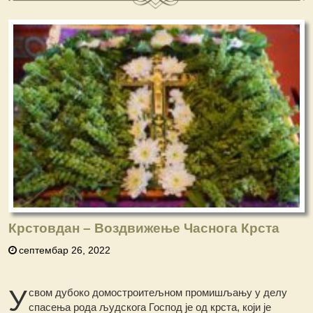
Крстовдан – Воздвижење Часнога Крста
септембар 26, 2022
У
свом дубоко домостроитељном промишљању у делу
спасења рода људскога Господ је од крста, који је