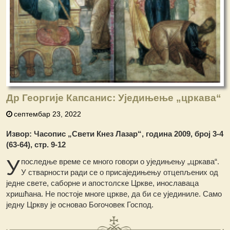
Др Георгије Капсанис: Уједињење „цркава“
септембар 23, 2022
Извор: Часопис „Свети Кнез Лазар“, година 2009, број 3-4
(63-64), стр. 9-12
У
последње време се много говори о уједињењу „цркава“.
У стварности ради се о присаједињењу отцепљених од
једне свете, саборне и апостолске Цркве, инославаца
хришћана. Не постоје многе цркве, да би се ујединиле. Само
једну Цркву је основао Богочовек Господ.