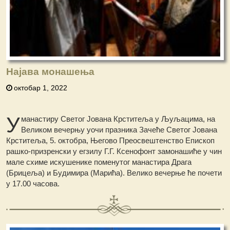
Најава монашења
октобар 1, 2022
У
манастиру Светог Јована Крститеља у Љуљацима, на
Великом вечерњу уочи празника Зачеће Светог Јована
Крститеља, 5. октобра, Његово Преосвештенство Епископ
рашко-призренски у егзилу Г.Г. Ксенофонт замонашиће у чин
мале схиме искушенике поменутог манастира Драга
(Брицеља) и Будимира (Марића). Велико вечерње ће почети
у 17.00 часова.