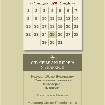
Јул
<<Претходни
Следећи>>
1
2
3
4
5
6
7
8
9
10
11
12
13
14
15
16
17
18
19
20
21
22
23
24
25
26
27
28
29
30
31
Недеља 10. по Духовдану
(Свети великомученик
Пантелејмон)
9. август
Хорепископ Максим
Манастир Светог Преображења