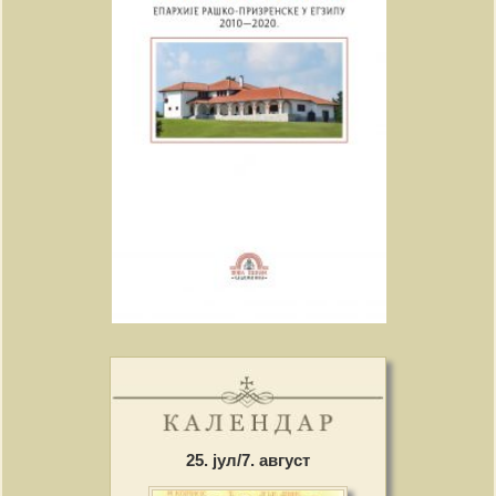
25. јул/7. август