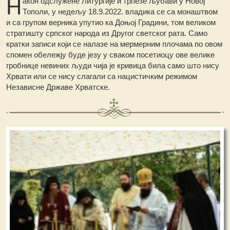
Н
акон одслужене Литургије и трпезе љубави у Новој
Тополи, у недељу 18.9.2022. владика се са монаштвом
и са групом верника упутио ка Доњој Градини, том великом
стратишту српског народа из Другог светског рата. Само
кратки записи који се налазе на мермерним плочама по овом
спомен обележју буде језу у сваком посетиоцу ове велике
гробнице невиних људи чија је кривица била само што нису
Хрвати или се нису слагали са нацистичким режимом
Независне Државе Хрватске.