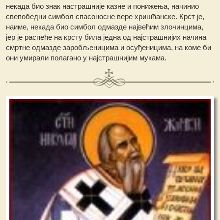
некада био знак настрашније казне и понижења, начинио
свепобедни симбол спасоносне вере хришћанске. Крст је,
наиме, некада био симбол одмазде највећим злочинцима,
јер је распеће на крсту била једна од најстрашнијих начина
смртне одмазде заробљеницима и осуђеницима, на коме би
они умирали полагано у најстрашнијим мукама.