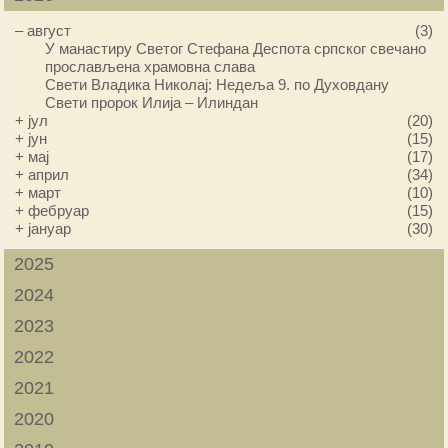
–
август
(3)
У манастиру Светог Стефана Деспота српског свечано
прослављена храмовна слава
Свети Владика Николај: Недеља 9. по Духовдану
Свети пророк Илија – Илиндан
+
јул
(20)
+
јун
(15)
+
мај
(17)
+
април
(34)
+
март
(10)
+
фебруар
(15)
+
јануар
(30)
2025
2024
2023
2022
2021
2020