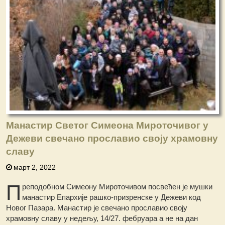
Манастир Светог Симеона Мироточивог у
Дежеви свечано прославио своју храмовну
славу
март 2, 2022
П
реподобном Симеону Мироточивом посвећен је мушки
манастир Епархије рашко-призренске у Дежеви код
Новог Пазара. Манастир је свечано прославио своју
храмовну славу у недељу, 14/27. фебруара а не на дан