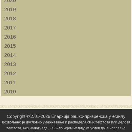
2020
2019
2018
2017
2016
2015
2014
2013
2012
2011
2010
Copyright ©1991-2026 Епархија рашко-призренска у егзилу
Дозвољено је дословно умножавање и расподела свих текстова или делова
текстова, без надокнаде, на било којем медију, уз услов да је исправно