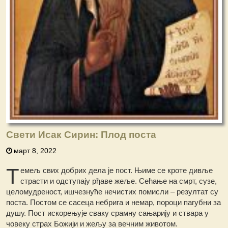
Свети Исак Сирин: Плод поста
март 8, 2022
Т
емељ свих добрих дела је пост. Њиме се кроте дивље
страсти и одступају рђаве жеље. Сећање на смрт, сузе,
целомудреност, ишчезнуће нечистих помисли – резултат су
поста. Постом се сасеца небрига и немар, пороци пагубни за
душу. Пост искорењује сваку срамну сањарију и ствара у
човеку страх Божији и жељу за вечним животом.