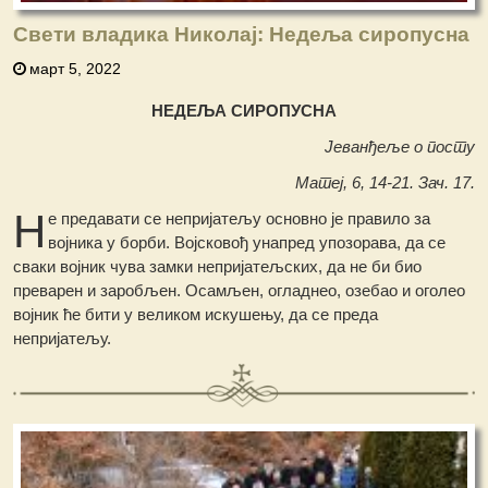
Свети владика Николај: Недеља сиропусна
март 5, 2022
НЕДЕЉА СИРОПУСНА
Јеванђеље о посту
Матеј, 6, 14-21. Зач. 17.
Н
е предавати се непријатељу основно је правило за
војника у борби. Војсковођ унапред упозорава, да се
сваки војник чува замки непријатељских, да не би био
преварен и заробљен. Осамљен, огладнео, озебао и оголео
војник ће бити у великом искушењу, да се преда
непријатељу.