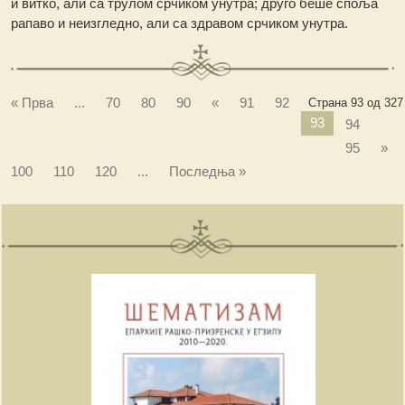
и витко, али са трулом срчиком унутра; друго беше споља
рапаво и неизгледно, али са здравом срчиком унутра.
« Прва
...
70
80
90
«
91
92
Страна 93 од 327
93
94
95
»
100
110
120
...
Последња »