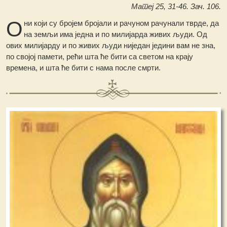
Матеј 25, 31-46. Зач. 106.
О
ни који су бројем бројали и рачуном рачунали тврде, да
на земљи има једна и по милијарда живих људи. Од
ових милијарду и по живих људи ниједан једини вам не зна,
по својој памети, рећи шта ће бити са светом на крају
времена, и шта ће бити с нама после смрти.