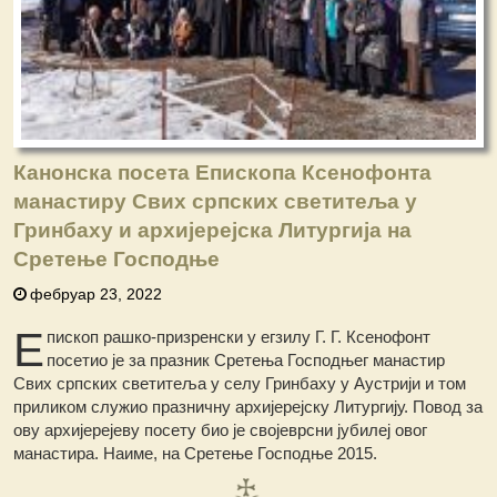
Канонска посета Епископа Ксенофонта
манастиру Свих српских светитеља у
Гринбаху и архијерејска Литургија на
Сретење Господње
фебруар 23, 2022
Е
пископ рашко-призренски у егзилу Г. Г. Ксенофонт
посетио је за празник Сретења Господњег манастир
Свих српских светитеља у селу Гринбаху у Аустрији и том
приликом служио празничну архијерејску Литургију. Повод за
ову архијерејеву посету био је својеврсни јубилеј овог
манастира. Наиме, на Сретење Господње 2015.