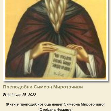
Преподобни Симеон Мироточиви
фебруар 25, 2022
Житије преподобног оца нашег
Симеона Мироточивог
(Стефана Немање)