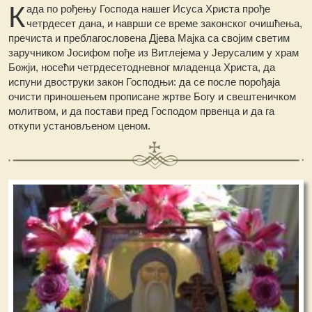
К
ада пo рођењу Господа нашег Исуса Христа прође
четрдесет дана, и наврши се време законског очишћења,
пречиста и преблагословена Дјева Мајка са својим светим
заручником Јосифом пође из Витлејема у Јерусалим у храм
Божји, носећи четрдесетодневног младенца Христа, да
испуни двоструки закон Господњи: да се после порођаја
очисти приношењем прописане жртве Богу и свештеничком
молитвом, и да постави пред Господом првенца и да га
откупи установљеном ценом.