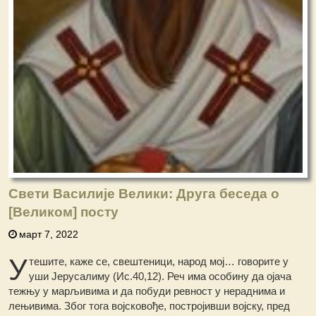
Свети Василије Велики: Друга беседа о
[Великом] посту
март 7, 2022
У
тешите, каже се, свештеници, народ мој… говорите у
уши Јерусалиму (Ис.40,12). Реч има особину да ојача
тежњу у марљивима и да побуди ревност у нераднима и
лењивима. Због тога војсковође, постројивши војску, пред