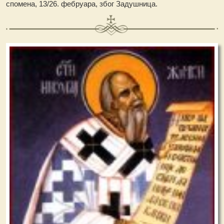
спомена, 13/26. фебруара, због Задушница.