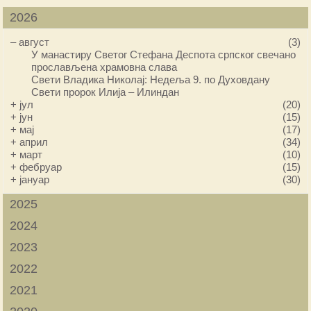
2026
–
август
(3)
У манастиру Светог Стефана Деспота српског свечано
прослављена храмовна слава
Свети Владика Николај: Недеља 9. по Духовдану
Свети пророк Илија – Илиндан
+
јул
(20)
+
јун
(15)
+
мај
(17)
+
април
(34)
+
март
(10)
+
фебруар
(15)
+
јануар
(30)
2025
2024
2023
2022
2021