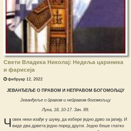
Свети Владика Николај: Недеља цариника
и фарисеја
фебруар 12, 2022
ЈЕВАНЂЕЉЕ O ПРАВОМ И НЕПРАВОМ БОГОМОЉЦУ
Јеванђеље о правом и неправом богомољцу
Лука, 18, 10-17. Зач. 89.
Ч
овек неки изађе у шуму, да избере једно дрво за јапију. И
виде два дрвета једно поред другог. Једно беше глатко