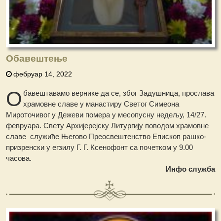
Обавештење
фебруар 14, 2022
О
бавештавамо вернике да се, због Задушница, прослава
храмовне славе у манастиру Светог Симеона
Мироточивог у Дежеви помера у месопусну недељу, 14/27.
февруара. Свету Архијерејску Литургију поводом храмовне
славе служиће Његово Преосвештенство Епископ рашко-
призренски у егзилу Г. Г. Ксенофонт са почетком у 9.00
часова.
Инфо служба