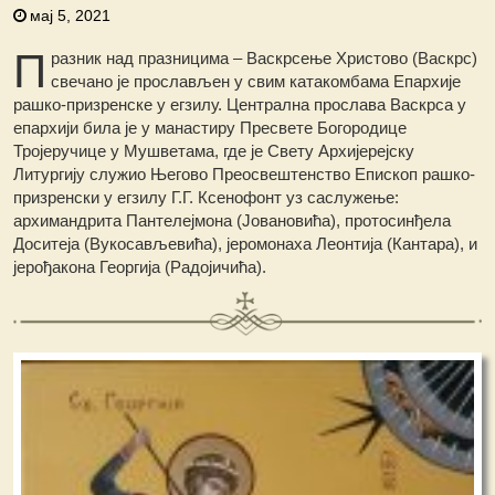
мај 5, 2021
П
разник над празницима – Васкрсење Христово (Васкрс)
свечано је прослављен у свим катакомбама Епархије
рашко-призренске у егзилу. Централна прослава Васкрса у
eпархији била је у манастиру Пресвете Богородице
Тројеручице у Мушветама, где је Свету Архијерејску
Литургију служио Његово Преосвештенство Епископ рашко-
призренски у егзилу Г.Г. Ксенофонт уз саслужење:
архимандрита Пантелејмона (Јовановића), протосинђела
Доситеја (Вукосављевића), јеромонаха Леонтија (Кантара), и
јерођакона Георгија (Радојичића).