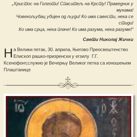
„Христос на Голготи! Спаситељ на Крсту! Праведник у
мукама!
Човекољубац убијен од људи! Ко има савести, нека се
стиди!
Ко има срца, нека плаче! Ко има разума, нека разуме!“
Свети Николај Жички
Н
а Велики петак, 30. априла, Његово Преосвештенство
Епископ рашко-призренски у егзилу Г.Г.
Ксенофонт,служио је Вечерњу Великог петка са изношењем
Плаштанице