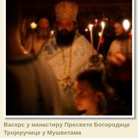
Васкрс у манастиру Пресвете Богородице
Тројеручице у Мушветама