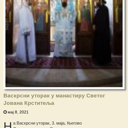
Васкрсни уторак у манастиру Светог
Јована Крститеља
мај 8, 2021
Н
а Васкрсни уторак, 3. маја, Његово