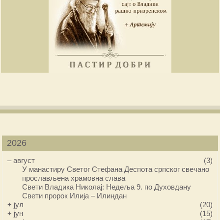
2026
–
август
(3)
У манастиру Светог Стефана Деспота српског свечано
прослављена храмовна слава
Свети Владика Николај: Недеља 9. по Духовдану
Свети пророк Илија – Илиндан
+
јул
(20)
+
јун
(15)