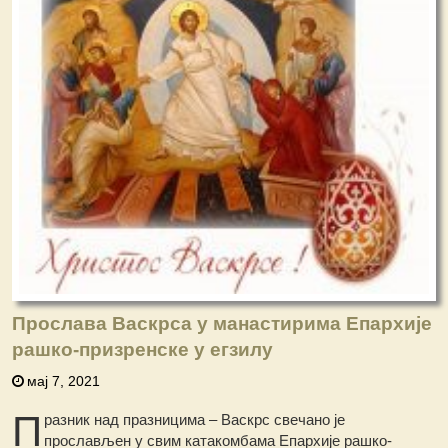
Прослава Васкрса у манастирима Епархије
рашко-призренске у егзилу
мај 7, 2021
П
разник над празницима – Васкрс свечано је
прослављен у свим катакомбама Епархије рашко-