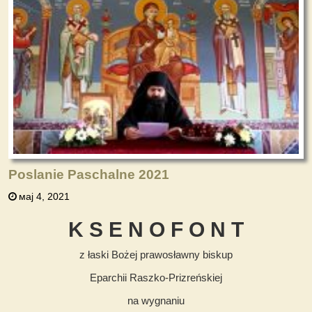
Poslanie Paschalne 2021
мај 4, 2021
K S E N O F O N T
z łaski Bożej prawosławny biskup
Eparchii Raszko-Prizreńskiej
na wygnaniu