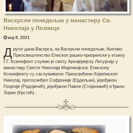
Васкрсни понедељак у манастиру Св.
Николаја у Лозници
мај 8, 2021
Д
ругог дана Васкрса, на Васкрсни понедељак, Његово
Преосвештенство Епископ рашко-призренски у егзилу
Г.Г. Ксенофонт служио је свету Архијерејску Литургију у
манастиру Светог Николаја Мирликијског. Епископу
Ксенофонту су саслуживали: Преосвећени Хорепископ
Николај, протосинђел Софроније (Ердељан), јерођакон
Георгијe (Радојичић), јерођакон Павле (Стојановић) и ђакон
Зоран (Крстић) .