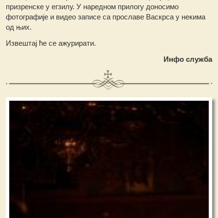
призренске у егзилу. У наредном прилогу доносимо
фотографије и видео записе са прославе Васкрса у некима
од њих.
Извештај ће се ажурирати.
Инфо служба