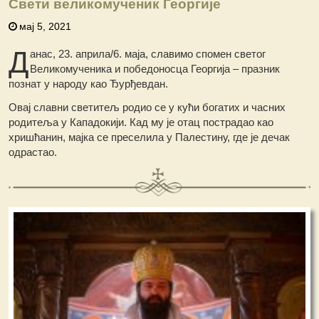
Свети великомученик Георгије
мај 5, 2021
Д
анас, 23. априла/6. маја, славимо спомен светог
Великомученика и победоносца Георгија – празник
познат у народу као Ђурђевдан.
Овај славни светитељ родио се у кући богатих и часних
родитеља у Кападокији. Кад му је отац пострадао као
хришћанин, мајка се преселила у Палестину, где је дечак
одрастао.