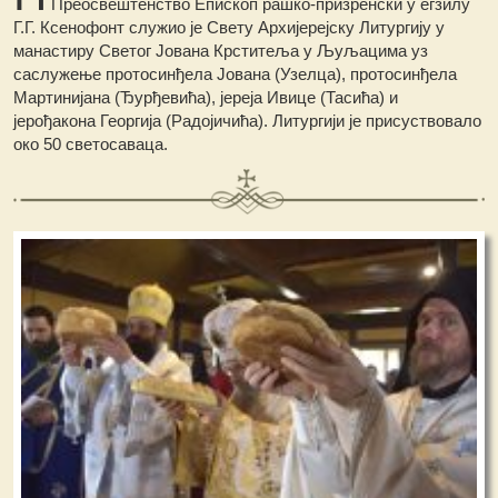
Преосвештенство Епископ рашко-призренски у егзилу
Г.Г. Ксенофонт служио је Свету Архијерејску Литургију у
манастиру Светог Јована Крститеља у Љуљацима уз
саслужење протосинђела Јована (Узелца), протосинђела
Мартинијана (Ђурђевића), јереја Ивице (Тасића) и
јерођакона Георгија (Радојичића). Литургији је присуствовало
око 50 светосаваца.