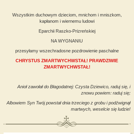
Wszystkim duchowym dzieciom, mnichom i mniszkom,
kapłanom i wiernemu ludowi
Eparchii Raszko-Prizreńskiej
NA WYGNANIU
przesyłamy wszechradosne pozdrowienie paschalne
CHRYSTUS ZMARTWYCHWSTAŁ! PRAWDZIWIE
ZMARTWYCHWSTAŁ!
Anioł zawołał do Błagodatnej: Czysta Dziewico, raduj się, i
znowu powiem: raduj się;
Albowiem Syn Twój powstał dnia trzeciego z grobu i podźwignął
martwych, weselcie się ludzie!