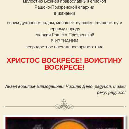
милостию Божией православный епископ
Рашско-Призренской епархии
в изгнании
своим духовным чадам, монашествующим, священству и
верному народу
епархии Рашско-Призренской
В ИЗГНАНИИ
всерадостное пасхальное приветствие
ХРИСТОС ВОСКРЕСЕ! ВОИСТИНУ
ВОСКРЕСЕ!
Ангел вопияше Благодатней: Чистая Дево, радуйся, и паки
реку: радуйся!