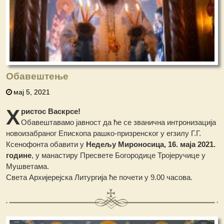
Обавештење
мај 5, 2021
Х
ристос Васкрсе!
Обавештавамо јавност да ће се званична интронизација
новоизабраног Епископа рашко-призренског у егзилу Г.Г.
Ксенофонта обавити у
Недељу Мироносица, 16. маја 2021.
године
, у манастиру Пресвете Богородице Тројеручице у
Мушветама.
Света Архијерејска Литургија ће почети у 9.00 часова.