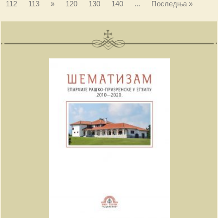
112
113
»
120
130
140
...
Последња »