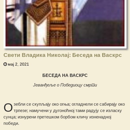
Свети Владика Николај: Беседа на Васкрс
мај 2, 2021
БЕСЕДА НА ВАСКРС
Јеванђеље о Победиоцу смрти
О
зебли се скупљају око огња; огладнели се сабирају око
трпезе; намучени у дугоноћној тами радују се изласку
сунца; изнурени претешком борбом кличу изненадној
победи.