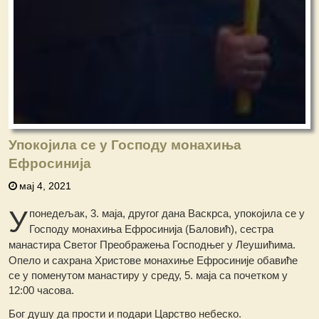
Упокојила се у Господу монахиња
Ефросинија
мај 4, 2021
У
понедељак, 3. маја, другог дана Васкрса, упокојила се у
Господу монахиња Ефросинија (Баловић), сестра
манастира Светог Преображења Господњег у Леушићима.
Опело и сахрана Христове монахиње Ефросиније обавиће
се у поменутом манастиру у среду, 5. маја са почетком у
12:00 часова.
Бог душу да прости и подари Царство небеско.