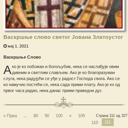
Васкршње слово светог Јована Златоустог
мај 1, 2021
Васкршње Слово
А
ко је ко побожан и богољубив, нека се наслађује овим
дивним и светлим слављем. Ако је ко благоразуман
слуга, нека радујући се уђе у радост Господа свога. Ако се
ко намучио постећи се, нека сада прими плату. Ако је ко од
првог часа радио, нека данас прими праведни дуг.
« Прва
...
80
90
100
«
109
Страна 111 од 327
111
110