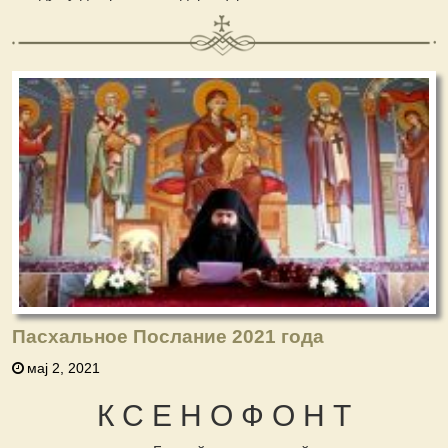
Пасхальное Послание 2021 года
мај 2, 2021
К С Е Н О Ф О Н Т