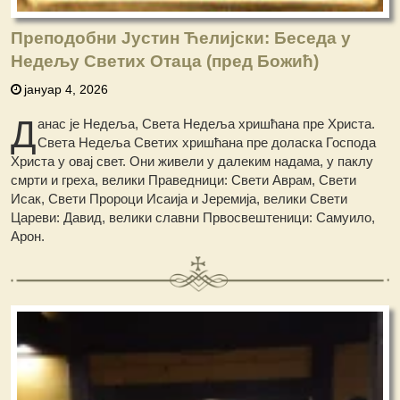
Преподобни Јустин Ћелијски: Беседа у
Недељу Светих Отаца (пред Божић)
јануар 4, 2026
Д
анас је Недеља, Света Недеља хришћана пре Христа.
Света Недеља Светих хришћана пре доласка Господа
Христа у овај свет. Они живели у далеким надама, у паклу
смрти и греха, велики Праведници: Свети Аврам, Свети
Исак, Свети Пророци Исаија и Јеремија, велики Свети
Цареви: Давид, велики славни Првосвештеници: Самуило,
Арон.