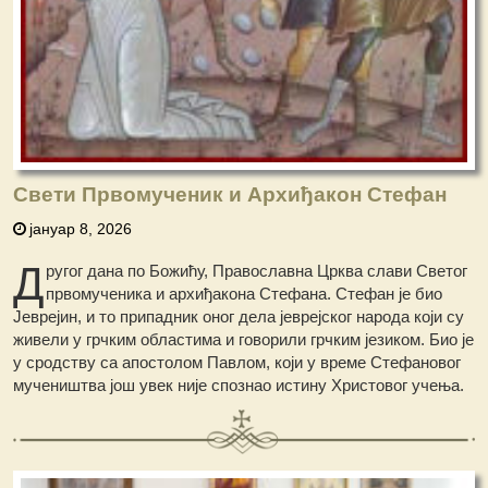
Свети Првомученик и Архиђакон Стефан
јануар 8, 2026
Д
ругог дана по Божићу, Православна Црква слави Светог
првомученика и архиђакона Стефана. Стефан је био
Јеврејин, и то припадник оног дела јеврејског народа који су
живели у грчким областима и говорили грчким језиком. Био је
у сродству са апостолом Павлом, који у време Стефановог
мучеништва још увек није спознао истину Христовог учења.