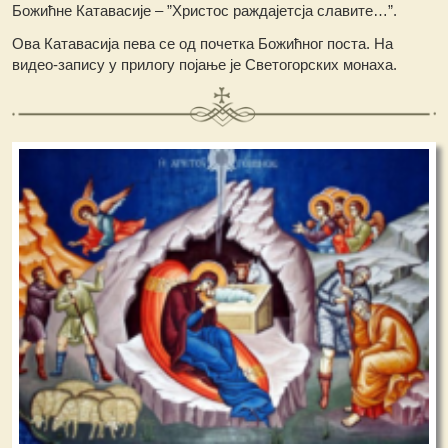
Божићне Катавасије – ”Христос раждајетсја славите…”.
Ова Катавасија пева се од почетка Божићног поста. На
видео-запису у прилогу појање је Светогорских монаха.