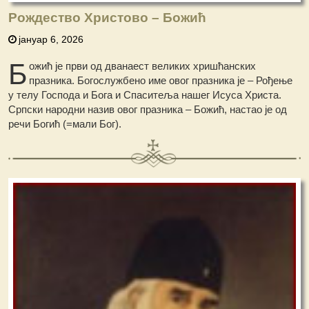
Рождество Христово – Бοжић
јануар 6, 2026
Б
ожић је први од дванаест великих хришћанских
празника. Богослужбено име овог празника је – Рођење
у телу Господа и Бога и Спаситеља нашег Исуса Христа.
Српски народни назив овог празника – Божић, настао је од
речи Богић (=мали Бог).