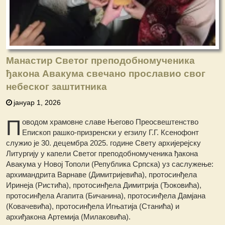
Манастир Светог преподобномученика
ђакона Авакума свечано прославио свог
небеског заштитника
јануар 1, 2026
П
оводом храмовне славе Његово Преосвештенство
Епископ рашко-призренски у егзилу Г.Г. Ксенофонт
служио је 30. децембра 2025. године Свету архијерејску
Литургију у капели Светог преподобномученика ђакона
Авакума у Новој Тополи (Република Српска) уз саслужење:
архимандрита Варнаве (Димитријевића), протосинђела
Иринеја (Ристића), протосинђела Димитрија (Ђоковића),
протосинђела Агапита (Бичанина), протосинђела Дамјана
(Ковачевића), протосинђела Игњатија (Станића) и
архиђакона Артемија (Милаковића).