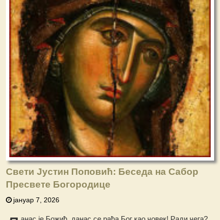
Свети Јустин Поповић: Беседа на Сабор
Пресвете Богородице
јануар 7, 2026
анас је Божић, данас се рађа Бог као човек! Ради чега?