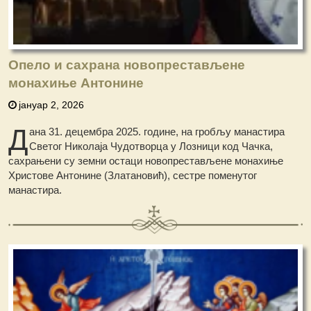
Опело и сахрана новопрестављене
монахиње Антонине
јануар 2, 2026
Д
ана 31. децембра 2025. године, на гробљу манастира
Светог Николаја Чудотворца у Лозници код Чачка,
сахрањени су земни остаци новопрестављене монахиње
Христове Антонине (Златановић), сестре поменутог
манастира.