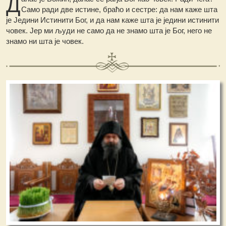
Д
Само ради две истине, браћо и сестре: да нам каже шта
је Једини Истинити Бог, и да нам каже шта је једини истинити
човек. Јер ми људи не само да не знамо шта је Бог, него не
знамо ни шта је човек.