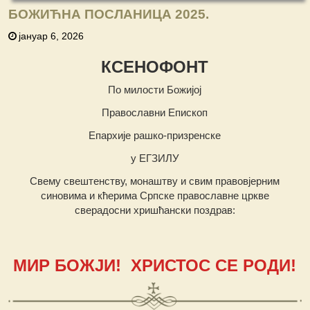
БОЖИЋНА ПОСЛАНИЦА 2025.
јануар 6, 2026
КСЕНОФОНТ
По милости Божијој
Православни Епископ
Епархије рашко-призренске
у ЕГЗИЛУ
Свему свештенству, монаштву и свим правовјерним
синовима и кћерима Српске православне цркве
сверадосни хришћански поздрав:
МИР БОЖЈИ! ХРИСТОС СЕ РОДИ!