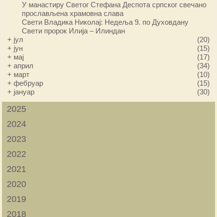
У манастиру Светог Стефана Деспота српског свечано
прослављена храмовна слава
Свети Владика Николај: Недеља 9. по Духовдану
Свети пророк Илија – Илиндан
+
јул
(20)
+
јун
(15)
+
мај
(17)
+
април
(34)
+
март
(10)
+
фебруар
(15)
+
јануар
(30)
2025
2024
2023
2022
2021
2020
2019
2018