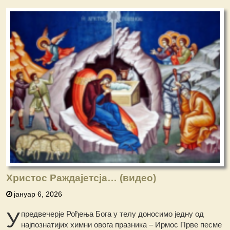
Христос Раждајетсја… (видео)
јануар 6, 2026
У
предвечерје Рођења Бога у телу доносимо једну од
најпознатијих химни овога празника – Ирмос Прве песме