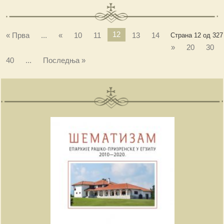
12
« Прва
...
«
10
11
13
14
Страна 12 од 327
»
20
30
40
...
Последња »