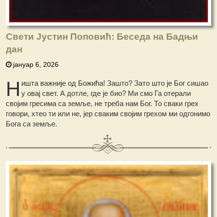
Свети Јустин Поповић: Беседа на Бадњи
дан
јануар 6, 2026
Н
ишта важније од Божића! Зашто? Зато што је Бог сишао
у овај свет. А дотле, где је био? Ми смо Га отерали
својим гресима са земље, не треба нам Бог. То сваки грех
говори, хтео ти или не, јер сваким својим грехом ми одгонимо
Бога са земље.