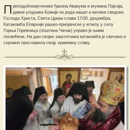
П
реподобномученике ђакона Авакума и игумана Пајсија,
дивне угоднике Божије из рода нашег и велике сведоке
Господа Христа, Света Црква слави 17/30. децембра.
Катакомба Епархије рашко-призренске у егзилу у селу
Горња Горевница (општина Чачак) управо је њима
посвећена. На дан својих заштитника катакомба је свечано и
скромно прославила своју храмовну славу.