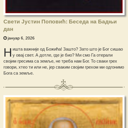
Свети Јустин Поповић: Беседа на Бадњи
дан
јануар 6, 2026
Н
ишта важније од Божића! Зашто? Зато што је Бог сишао
у овај свет. А дотле, где је био? Ми смо Га отерали
својим гресима са земље, не треба нам Бог. То сваки грех
говори, хтео ти или не, јер сваким својим грехом ми одгонимо
Бога са земље.