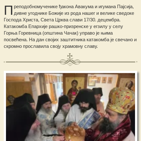
П
реподобномученике ђакона Авакума и игумана Пајсија,
дивне угоднике Божије из рода нашег и велике сведоке
Господа Христа, Света Црква слави 17/30. децембра.
Катакомба Епархије рашко-призренске у егзилу у селу
Горња Горевница (општина Чачак) управо је њима
посвећена. На дан својих заштитника катакомба је свечано и
скромно прославила своју храмовну славу.