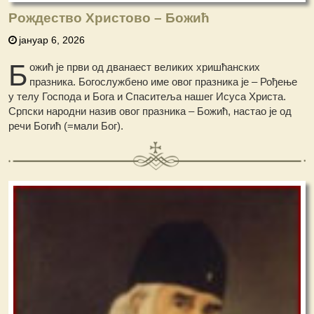
Рождество Христово – Бοжић
јануар 6, 2026
Б
ожић је први од дванаест великих хришћанских
празника. Богослужбено име овог празника је – Рођење
у телу Господа и Бога и Спаситеља нашег Исуса Христа.
Српски народни назив овог празника – Божић, настао је од
речи Богић (=мали Бог).