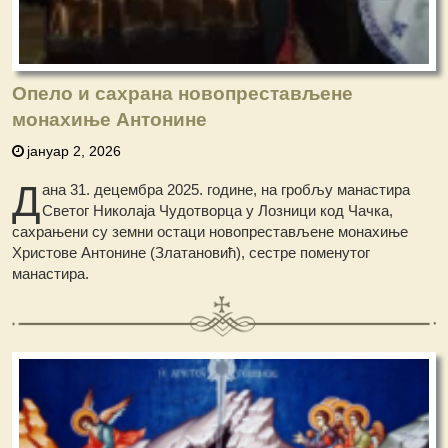
Опело и сахрана новопрестављене
монахиње Антонине
јануар 2, 2026
Д
ана 31. децембра 2025. године, на гробљу манастира
Светог Николаја Чудотворца у Лозници код Чачка,
сахрањени су земни остаци новопрестављене монахиње
Христове Антонине (Златановић), сестре поменутог
манастира.