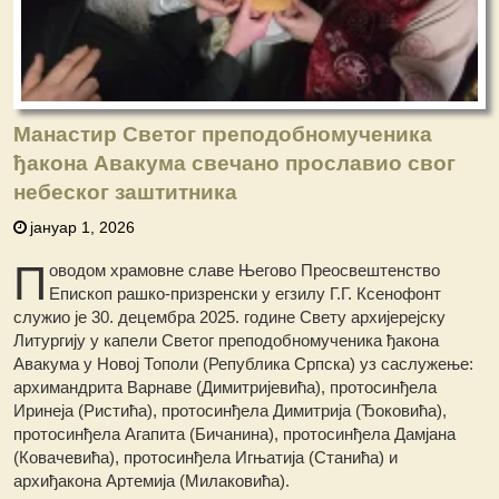
Манастир Светог преподобномученика
ђакона Авакума свечано прославио свог
небеског заштитника
јануар 1, 2026
П
оводом храмовне славе Његово Преосвештенство
Епископ рашко-призренски у егзилу Г.Г. Ксенофонт
служио је 30. децембра 2025. године Свету архијерејску
Литургију у капели Светог преподобномученика ђакона
Авакума у Новој Тополи (Република Српска) уз саслужење:
архимандрита Варнаве (Димитријевића), протосинђела
Иринеја (Ристића), протосинђела Димитрија (Ђоковића),
протосинђела Агапита (Бичанина), протосинђела Дамјана
(Ковачевића), протосинђела Игњатија (Станића) и
архиђакона Артемија (Милаковића).