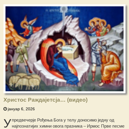
Христос Раждајетсја… (видео)
јануар 6, 2026
У
предвечерје Рођења Бога у телу доносимо једну од
најпознатијих химни овога празника – Ирмос Прве песме