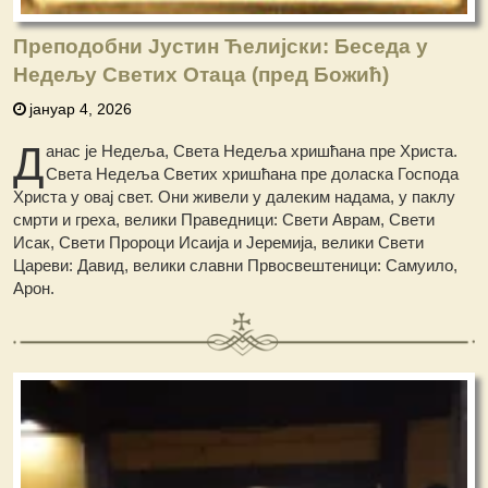
Преподобни Јустин Ћелијски: Беседа у
Недељу Светих Отаца (пред Божић)
јануар 4, 2026
Д
анас је Недеља, Света Недеља хришћана пре Христа.
Света Недеља Светих хришћана пре доласка Господа
Христа у овај свет. Они живели у далеким надама, у паклу
смрти и греха, велики Праведници: Свети Аврам, Свети
Исак, Свети Пророци Исаија и Јеремија, велики Свети
Цареви: Давид, велики славни Првосвештеници: Самуило,
Арон.