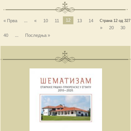
12
« Прва
...
«
10
11
13
14
Страна 12 од 327
»
20
30
40
...
Последња »