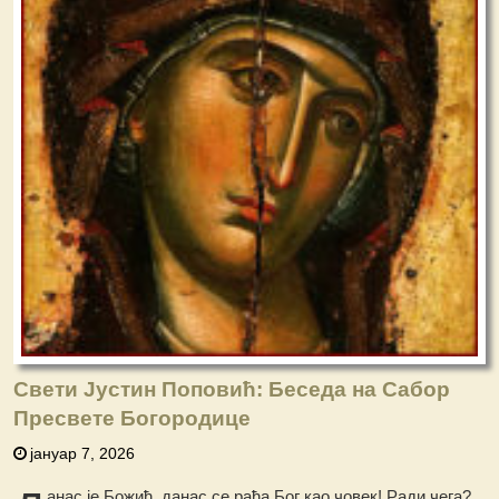
Свети Јустин Поповић: Беседа на Сабор
Пресвете Богородице
јануар 7, 2026
анас је Божић, данас се рађа Бог као човек! Ради чега?