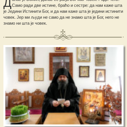
Д
Само ради две истине, браћо и сестре: да нам каже шта
је Једини Истинити Бог, и да нам каже шта је једини истинити
човек. Јер ми људи не само да не знамо шта је Бог, него не
знамо ни шта је човек.