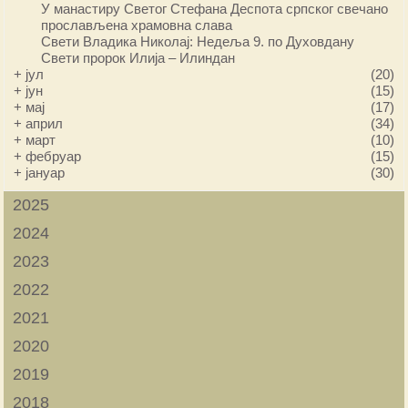
У манастиру Светог Стефана Деспота српског свечано
прослављена храмовна слава
Свети Владика Николај: Недеља 9. по Духовдану
Свети пророк Илија – Илиндан
+
јул
(20)
+
јун
(15)
+
мај
(17)
+
април
(34)
+
март
(10)
+
фебруар
(15)
+
јануар
(30)
2025
2024
2023
2022
2021
2020
2019
2018