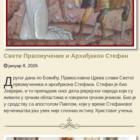
Свети Првомученик и Архиђакон Стефан
јануар 8, 2026
Д
ругог дана по Божићу, Православна Црква слави Светог
првомученика и архиђакона Стефана. Стефан је био
Јеврејин, и то припадник оног дела јеврејског народа који су
живели у грчким областима и говорили грчким језиком. Био је
у сродству са апостолом Павлом, који у време Стефановог
мучеништва још увек није спознао истину Христовог учења.