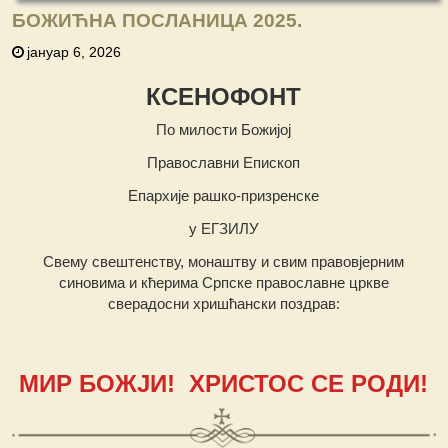
БОЖИЋНА ПОСЛАНИЦА 2025.
јануар 6, 2026
КСЕНОФОНТ
По милости Божијој
Православни Епископ
Епархије рашко-призренске
у ЕГЗИЛУ
Свему свештенству, монаштву и свим правовјерним
синовима и кћерима Српске православне цркве
сверадосни хришћански поздрав:
МИР БОЖЈИ! ХРИСТОС СЕ РОДИ!