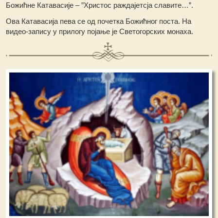
Божићне Катавасије – ”Христос раждајетсја славите…”.
Ова Катавасија пева се од почетка Божићног поста. На
видео-запису у прилогу појање је Светогорских монаха.