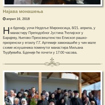
Најава монашења
април 16, 2018
Н
а бденију, уочи Недеље Мироносица, 8/21. априла, у
манастиру Преподобног Јустина Ћелијског у
Барајеву, Његово Преосвештенство Епископ рашко-
призренски у егзилу Г.Г. Артемије замонашиће у чин мале
схиме искушеника поменутог манастира Миљана
Ђурђевића. Бденије ће почети у 17:00 часова.