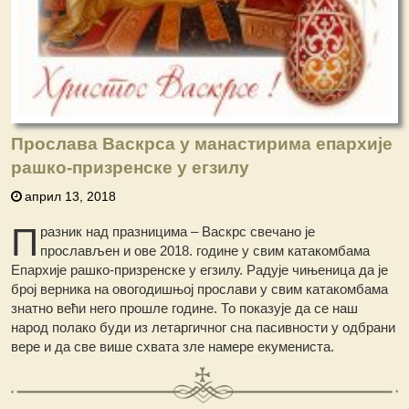
Прослава Васкрса у манастирима епархије
рашко-призренске у егзилу
април 13, 2018
П
разник над празницима – Васкрс свечано је
прослављен и ове 2018. године у свим катакомбама
Епархије рашко-призренске у егзилу. Радује чињеница да је
број верника на овогодишњој прослави у свим катакомбама
знатно већи него прошле године. То показује да се наш
народ полако буди из летаргичног сна пасивности у одбрани
вере и да све више схвата зле намере екумениста.