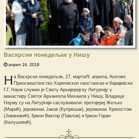
Васкрсни понедељак у Нишу
април 16, 2018
Н
а Васкрсни понедељак, 27. марта/9. априла, Његово
Преосвештенство Хорепископ хвостански и барајевски
Г.Г. Наум служио је Свету Архијерејску Литургију у
манастиру Светог Архангела Михаила у Нишу. Владици
Науму су на Литургији саслуживали: протојереј Жељко
(Марић), јеромонах Јаков (Купрешак), јеромонах Хризостом
(Јовановић), ђакон Виктор (Павлов) и ђакон Горан
(Калушевић).