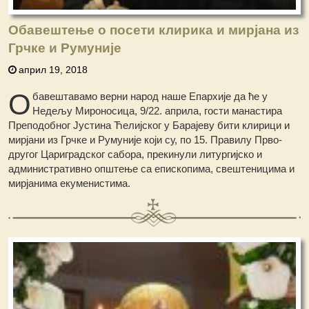
Обавештење о посети клирика и мирјана из
Грчке и Румуније
април 19, 2018
О
бавештавамо верни народ наше Епархије да ће у
Недељу Мироносица, 9/22. априла, гости манастира
Преподобног Јустина Ћелијског у Барајеву бити клирици и
мирјани из Грчке и Румуније који су, по 15. Правилу Прво-
другог Цариградског сабора, прекинули литургијско и
административно општење са епископима, свештеницима и
мирјанима екуменистима.