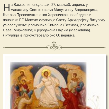
Н
а Васкрсни понедељак, 27. марта/9. априла, у
манастиру Светог краља Милутина у Бадовинцима,
Његово Преосвештенство Хорепископ новобрдски и
панонски Г.Г. Максим служио је Свету Архијерејску Литургију
уз саслужење јеромонаха Симеона (Весића), јеромонаха
Саве (Мирковића) и јерођакона Пајсија (Марковића).
Литургији је присуствовало око 60 верника.