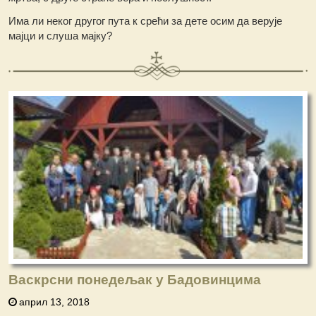
Има ли неког другог пута к срећи за дете осим да верује
мајци и слуша мајку?
Васкрсни понедељак у Бадовинцима
април 13, 2018