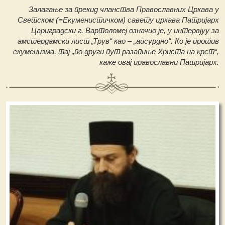
Залагање за прекид чланства Православних Цркава у
Светском (=Екуменистичком) савету цркава Патријарх
Цариградски г. Вартоломеј означио је, у интервјуу за
амстердамски лист „Трув“ као – „апсурдно“. Ко је против
екуменизма, тај „по други пут разапиње Христа на крст“,
каже овај православни Патријарх.