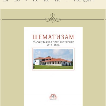
182
183
»
190
200
210
...
Последња »