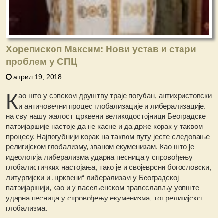
Хорепископ Максим: Нови устав и стари
проблем у СПЦ
април 19, 2018
К
ао што у српском друштву траје погубан, антихристовски
и античовечни процес глобализације и либерализације,
на сву нашу жалост, црквени великодостојници Београдске
патријаршије настоје да не касне и да држе корак у таквом
процесу. Најпогубнији корак на таквом путу јесте следовање
религијском глобализму, званом екуменизам. Као што је
идеологија либерализма ударна песница у спровођењу
глобалистичких настојања, тако је и својеврсни богословски,
литургијски и „црквени“ либерализам у Београдској
патријаршији, као и у васељенском православљу уопште,
ударна песница у спровођењу екуменизма, тог религијског
глобализма.