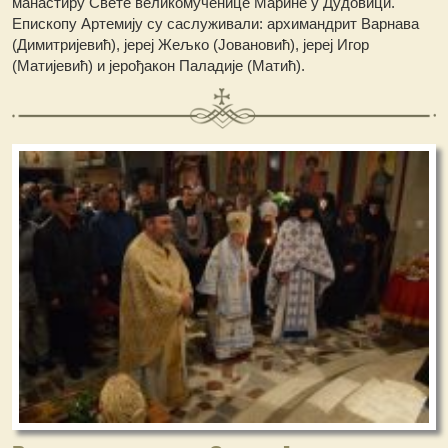
манастиру Свете великомученице Марине у Дудовици.
Епископу Артемију су саслуживали: архимандрит Варнава
(Димитријевић), јереј Жељко (Јовановић), јереј Игор
(Матијевић) и јерођакон Паладије (Матић).