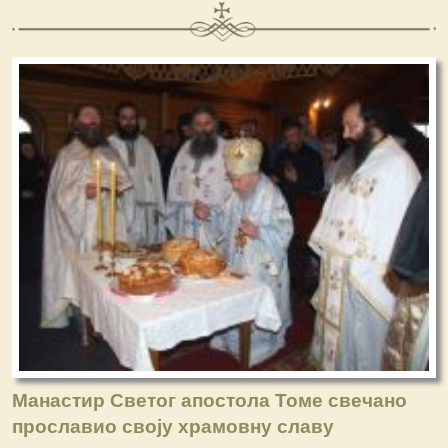
Манастир Светог апостола Томе свечано
прославио своју храмовну славу