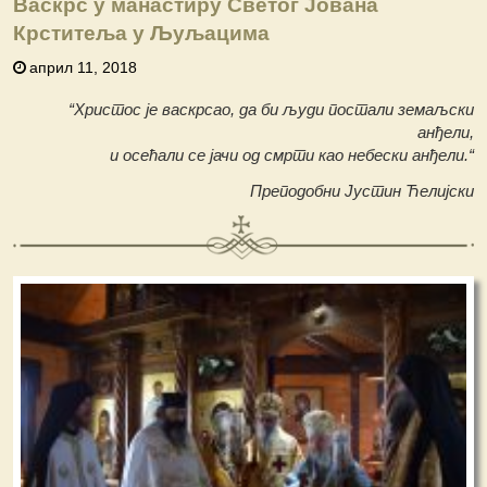
Васкрс у манастиру Светог Јована
Крститеља у Љуљацима
април 11, 2018
“Христос је васкрсао, да би људи постали земаљски
анђели,
и осећали се јачи од смрти као небески анђели.“
Преподобни Јустин Ћелијски