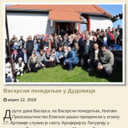
Васкрсни понедељак у Дудовици
април 12, 2018
Д
ругог дана Васкрса, на Васкрсни понедељак, Његово
Преосвештенство Епископ рашко-призренски у егзилу
Г.Г. Артемије служио је свету Архијерејску Литургију у