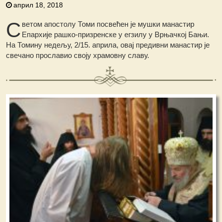
април 18, 2018
С
ветом апостолу Томи посвећен је мушки манастир
Епархије рашко-призренске у егзилу у Врњачкој Бањи.
На Томину недељу, 2/15. априла, овај предивни манастир је
свечано прославио своју храмовну славу.