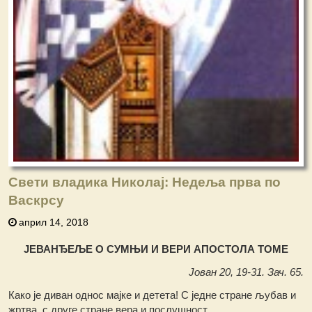
Свети владика Николај: Недеља прва по
Васкрсу
април 14, 2018
ЈЕВАНЂЕЉЕ О СУМЊИ И ВЕРИ АПОСТОЛА ТОМЕ
Јован 20, 19-31. Зач. 65.
Како је диван однос мајке и детета! С једне стране љубав и
жртва, с друге стране вера и послушност.