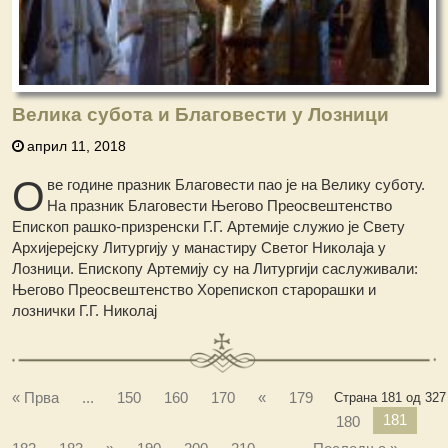
Велика субота и Благовести у Лозници
април 11, 2018
О
ве године празник Благовести пао је на Велику суботу.
На празник Благовести Његово Преосвештенство
Епископ рашко-призренски Г.Г. Артемије служио је Свету
Архијерејску Литургију у манастиру Светог Николаја у
Лозници. Епископу Артемију су на Литургији саслуживали:
Његово Преосвештенство Хорепископ старорашки и
лознички Г.Г. Николај
« Прва
...
150
160
170
«
179
Страна 181 од 327
181
180