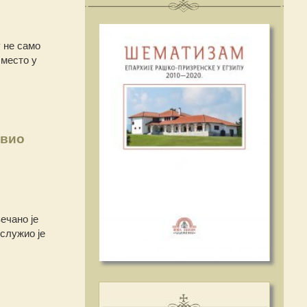
 не само
 место у
авио
ечано је
служио је