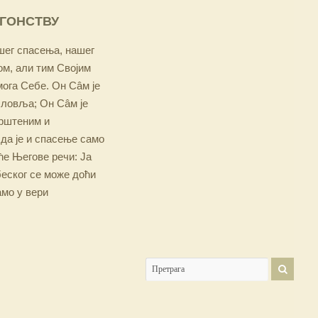
ОГОНСТВУ
ашег спасења, нашег
м, али тим Својим
мога Себе. Он Сâм је
словља; Он Сâм је
крштеним и
 да је и спасење само
е Његове речи: Ја
беског се може доћи
амо у вери