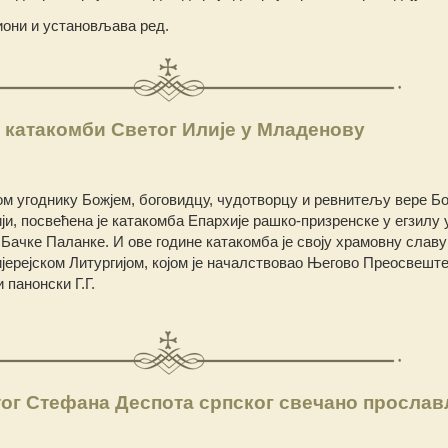
иони и установљава ред.
 катакомби Светог Илије у Младенову
м угоднику Божјем, боговидцу, чудотворцу и ревнитељу вере Бо
и, посвећена је катакомба Епархије рашко-призренске у егзилу 
 Бачке Паланке.
И ове године катакомба је своју храмовну слав
ерејском Литургијом, којом је началствовао Његово Преосвешт
 панонски Г.Г.
тог Стефана Деспота српског свечано просла