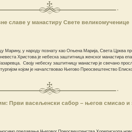
не славе у манастиру Свете великомученице
цу Марину
, у народу познату као Огњена Марија, Света Црква 
а невеста Христова је небеска заштитница женског манастира епа
Лазаревца. Своју небеску заштитницу манастир је свечано прос
тургијом којом је началствовао Његово Преосвештенство Еписк
м: Први васељенски сабор – његов смисао и 
оносимо предавање Његовог Преосвештенства Хорепископа нов