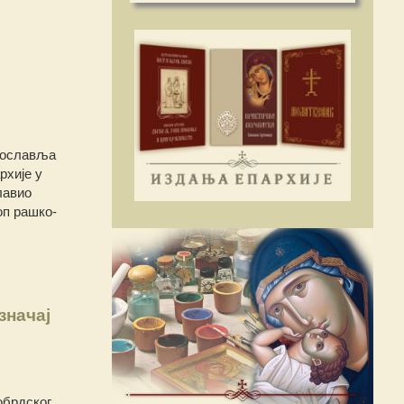
прославља
рхије у
лавио
оп рашко-
значај
обрдског