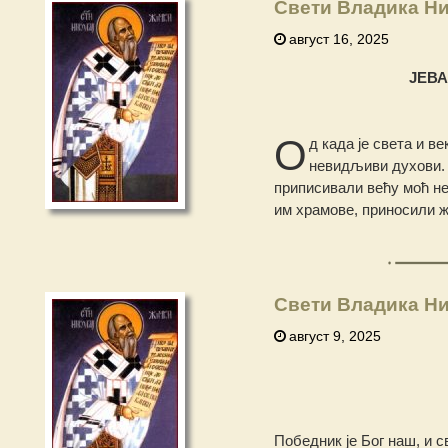
Свети Владика Ни
август 16, 2025
ЈЕВ
О
д када је света и в
невидљиви духови. 
приписивали већу моћ не
им храмове, приносили ж
Свети Владика Ни
август 9, 2025
Победник је Бог наш, и с