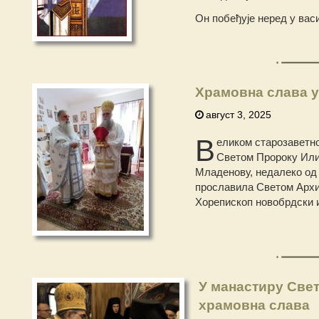
Он побеђује неред у вас
Храмовна слава у
август 3, 2025
В
еликом старозаветно
Светом Пророку Илиј
Младенову, недалеко од
прославила Светом Архиј
Хорепископ новобрдски и
У манастиру Све
храмовна слава