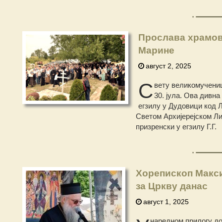
Прослава храмов
Марине
август 2, 2025
С
вету великомучени
30. јула. Ова дивн
егзилу у Дудовици код 
Светом Архијерејском Ли
призренски у егзилу Г.Г.
Хорепископ Макси
за Цркву данас
август 1, 2025
наредном прилогу д