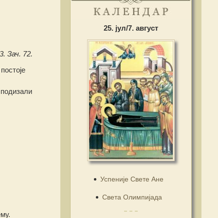
25. јул/7. август
. Зач. 72.
 постоје
 подизали
Успеније Свете Ане
Света Олимпијада
му.