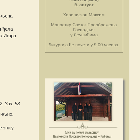
9. август
Хорепископ Максим
ављена
Манастир Светог Преображења
инђела
Господњег
у Леушићима
а Игора
Литургија ће почети у 9.00 часова.
. Зач. 58.
циљно,
 знају