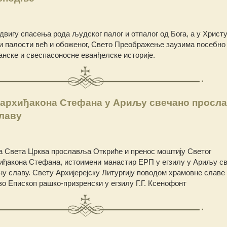
вигу спасења рода људског палог и отпалог од Бога, а у Христу
 и палости већ и обоженог, Свето Преображење заузима посебно
анске и свеспасоносне еванђелске историје.
 архиђакона Стефана у Ариљу свечано просл
славу
ада Света Црква прославља Откриће и пренос моштију Светог
иђакона Стефана, истоимени манастир ЕРП у егзилу у Ариљу св
у славу. Свету Архијерејску Литургију поводом храмовне славе 
 Епископ рашко-призренски у егзилу Г.Г. Ксенофонт