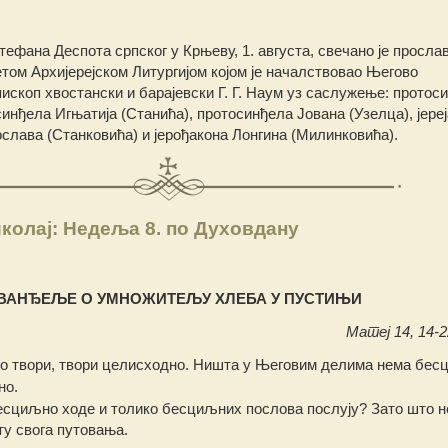
ефана Деспота српског у Крњеву, 1. августа, свечано је просл
том Архијерејском Литургијом којом је началствовао Његово
скоп хвостански и барајевски Г. Г. Наум уз саслужење: протос
инђела Игњатија (Станића), протосинђела Јована (Узелца), јереј
ослава (Станковића) и јерођакона Лонгина (Милинковића).
колај: Недеља 8. по Духовдану
ВАНЂЕЉЕ О УМНОЖИТЕЉУ ХЛЕБА У ПУСТИЊИ
Матеј 14, 14-22
о твори, твори целисходно. Ништа у Његовим делима нема бес
но.
есциљно ходе и толико бесциљних послова послују? Зато што не
ту свога путовања.