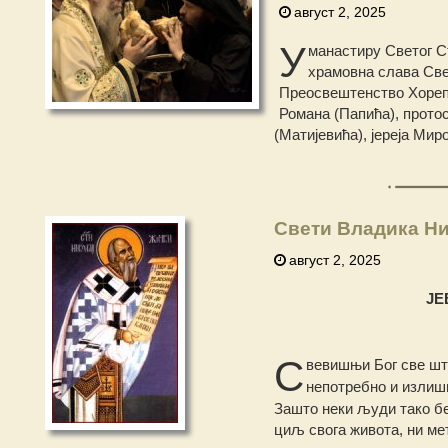
август 2, 2025
У
манастиру Светог Ст
храмовна слава Све
Преосвештенство Хорепи
Романа (Папића), протос
(Матијевића), јереја Мир
Свети Владика Ни
август 2, 2025
ЈЕ
С
вевишњи Бог све шт
непотребно и излиш
Зашто неки људи тако б
циљ свога живота, ни ме