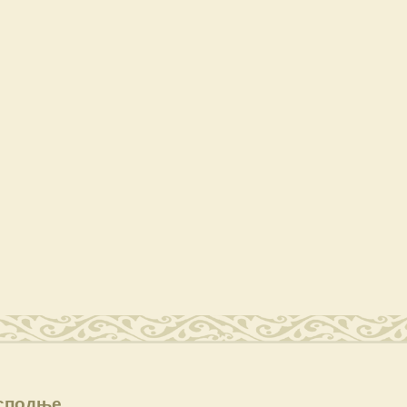
сподње