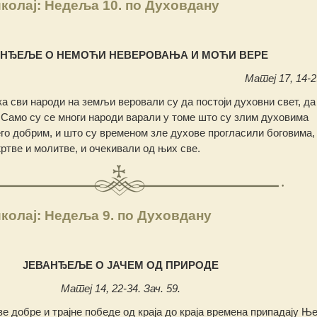
колај: Недеља 10. по Духовдану
АНЂЕЉЕ О НЕМОЋИ НЕВЕРОВАЊА И МОЋИ ВЕРЕ
Матеј 17, 14-23
ека сви народи на земљи веровали су да постоји духовни свет, да
Само су се многи народи варали у томе што су злим духовима
го добрим, и што су временом зле духове прогласили боговима,
ртве и молитве, и очекивали од њих све.
колај: Недеља 9. по Духовдану
ЈЕВАНЂЕЉЕ О ЈАЧЕМ ОД ПРИРОДЕ
Матеј 14, 22-34. Зач. 59.
ве добре и трајне победе од краја до краја времена припадају Ње