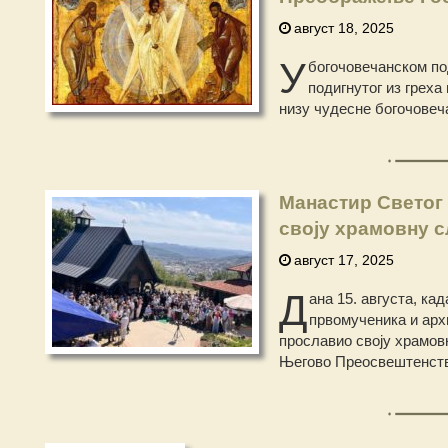
август 18, 2025
У
богочовечанском под
подигнутог из греха
низу чудесне богочовеч
Манастир Светог
своју храмовну 
август 17, 2025
Д
ана 15. августа, к
првомученика и арх
прославио своју храмовн
Његово Преосвештенство