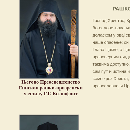
РАШКО
Господ Христос, Кр
богословствовања,
доласком у овај св
наше спасење; он 
Глава Цркве, а Цр
правоверним људим
таквима доступно.
сам пут и истина и
само кроз Христа,
Његово Преосвештенство
православној и Цр
Епископ рашко-призренски
у егзилу Г.Г. Ксенофонт