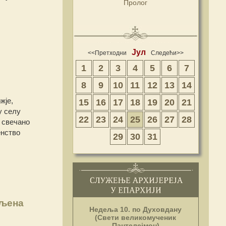
Пролог
Јул
<<Претходни
Следећи>>
1
2
3
4
5
6
7
8
9
10
11
12
13
14
жје,
15
16
17
18
19
20
21
у селу
22
23
24
25
26
27
28
у свечано
енство
29
30
31
вљена
Недеља 10. по Духовдану
(Свети великомученик
Пантелејмон)