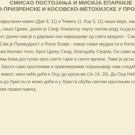
СМИСАО ПОСТОЈАЊА И МИСИЈА ЕПАРХИЈЕ
-ПРИЗРЕНСКЕ И КОСОВСКО-МЕТОХИЈСКЕ У ПР
ајеугаони камен (Дап 4, 11) и Темељ (1. Кор 3, 11) наше вере, н
 наше Цркве, донео је Своју божанску науку палом роду људско
ет донео нам је и даровао оно највредније од свега вредног - Са
Сâм је Премудрост и Логос Божји - извор сваке мудрости и бого
ква Његово тело. Кроз Цркву Своју, благодаћу Својом, Он само 
а бива доступан кроз свете тајне и свете врлине. Тиме је јасно
 Зашто само крштенима и правовернима појашњавају нам следећ
 живот; нико неће доћи к Оцу до кроза ме (Јн 14, 16). До Оца Не
 а до Христа се може доћи и у Христа обући светим крштењем с
кви православној.