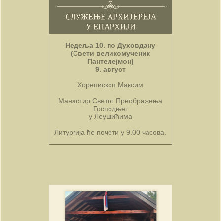
Недеља 10. по Духовдану
(Свети великомученик
Пантелејмон)
9. август
Хорепископ Максим
Манастир Светог Преображења
Господњег
у Леушићима
Литургија ће почети у 9.00 часова.