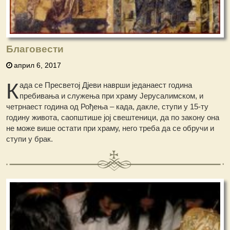
Благовести
април 6, 2017
К
ада се Пресветој Дјеви наврши једанаест година
пребивања и служења при храму Јерусалимском, и
четрнаест година од Рођења – када, дакле, ступи у 15-ту
годину живота, саопштише јој свештеници, да по закону она
не може више остати при храму, него треба да се обручи и
ступи у брак.