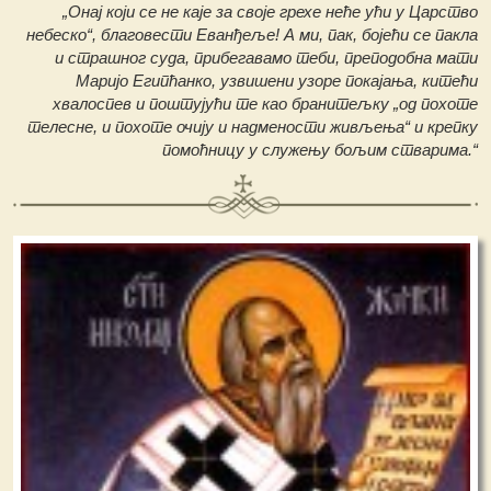
„Онај који се не каје за своје грехе неће ући у Царство
небеско“, благовести Еванђеље! А ми, пак, бојећи се пакла
и страшног суда, прибегавамо теби, преподобна мати
Маријо Египћанко, узвишени узоре покајања, китећи
хвалоспев и поштујући те као бранитељку „од похоте
телесне, и похоте очију и надмености живљења“ и крепку
помоћницу у служењу бољим стварима.“