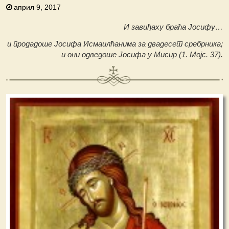
април 9, 2017
И завиђаху браћа Јосифу…
и продадоше Јосифа Исмаилћанима за двадесет сребрника;
и они одведоше Јосифа у Мисир (1. Мојс. 37).