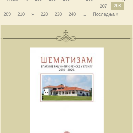
208
207
209
210
»
220
230
240
...
Последња »