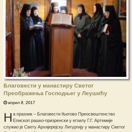
Благовести у манастиру Светог
Преображења Господњег у Леушићу
април 8, 2017
Н
а празник – Благовести Његово Преосвештенство
Епископ рашко-призренски у егзилу Г.Г. Артемије
служио је Свету Архијерејску Литургију у манастиру Светог