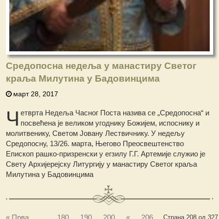
Средопосна недеља у манастиру Светог
краља Милутина у Бадовинцима
март 28, 2017
Ч
етврта Недеља Часног Поста назива се „Средопосна“ и
посвећена је великом угоднику Божијем, испоснику и
молитвенику, Светом Јовану Лествичнику. У недељу
Средопосну, 13/26. марта, Његово Преосвештенство
Епископ рашко-призренски у егзилу Г.Г. Артемије служио је
Свету Архијерејску Литургију у манастиру Светог краља
Милутина у Бадовинцима
« Прва
...
180
190
200
«
206
Страна 208 од 327