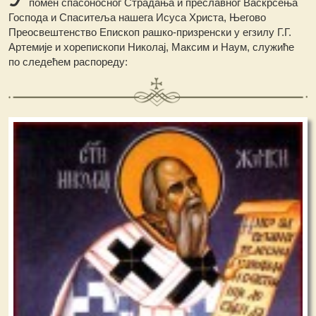
помен спасоносног Страдања и преславног Васкрсења
Господа и Спаситеља нашега Исуса Христа, Његово
Преосвештенство Епископ рашко-призренски у егзилу Г.Г.
Артемије и хорепископи Николај, Максим и Наум, служиће
по следећем распореду: