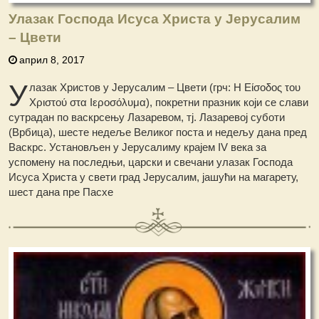
Улазак Господа Исуса Христа у Јерусалим
– Цвети
април 8, 2017
У
лазак Христов у Јерусалим – Цвети (грч: Η Είσοδος του
Χριστού στα Ιεροσόλυμα), покретни празник који се слави
сутрадан по васкрсењу Лазаревом, тј. Лазаревој суботи
(Врбица), шесте недеље Великог поста и недељу дана пред
Васкрс. Установљен у Јерусалиму крајем IV века за
успомену на последњи, царски и свечани улазак Господа
Исуса Христа у свети град Јерусалим, јашући на магарету,
шест дана пре Пасхе