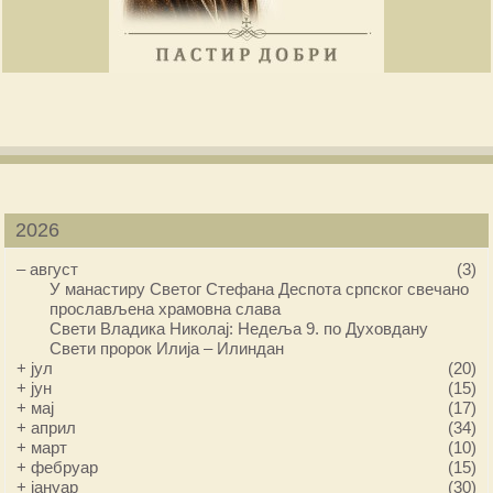
2026
–
август
(3)
У манастиру Светог Стефана Деспота српског свечано
прослављена храмовна слава
Свети Владика Николај: Недеља 9. по Духовдану
Свети пророк Илија – Илиндан
+
јул
(20)
+
јун
(15)
+
мај
(17)
+
април
(34)
+
март
(10)
+
фебруар
(15)
+
јануар
(30)