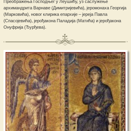
Преображења Господњег у Леушићу, уз саслужење
архимандрита Варнаве (Димитријевића), јеромонаха Георгија
(Марковића), новог клирика епархије – јереја Павла
(Спасојевића), јерођакона Паладија (Матића) и јерођакона
Онуфрија (Ђурђева).