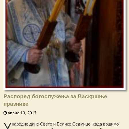
Распоред богослужења за Васкршње
празнике
април 10, 2017
У
наредне дане Свете и Велике Седмице, када вршимо