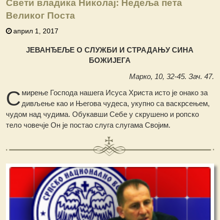
Свети владика Николај: Недеља пета
Великог Поста
април 1, 2017
ЈЕВАНЂЕЉЕ О СЛУЖБИ И СТРАДАЊУ СИНА
БОЖИЈЕГА
Марко, 10, 32-45. Зач. 47.
С
мирење Господа нашега Исуса Христа исто је онако за
дивљење као и Његова чудеса, укупно са васкрсењем,
чудом над чудима. Обукавши Себе у скрушено и ропско
тело човечје Он је постао слуга слугама Својим.