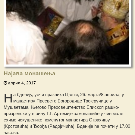
Најава монашења
април 4, 2017
Н
а бденију, уочи празника Цвети, 26. марта/8.априла, у
манастиру Пресвете Богородице Тројеручице у
Мушветама, Његово Преосвештенство Епископ рашко-
призренски у егзилу Г.Г. Артемије замонашиће у чин мале
схиме искушенике поменутог манастира Страхињу
(Крстовића) и Ђорђа (Радојичића). Бденије ће почети у 17.00
часова.