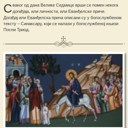
С
ваког од дана Велике Седмице врши се помен некога
догађаја, или личности, или Еванђелске приче.
Догађај или Еванђелска прича описани су у богослужбеном
тексту – Синаксару, који се налази у богослужбеној књизи
Посни Триод.