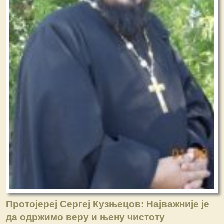
Протојереј Сергеј Кузњецов: Најважније је
да одржимо веру и њену чистоту