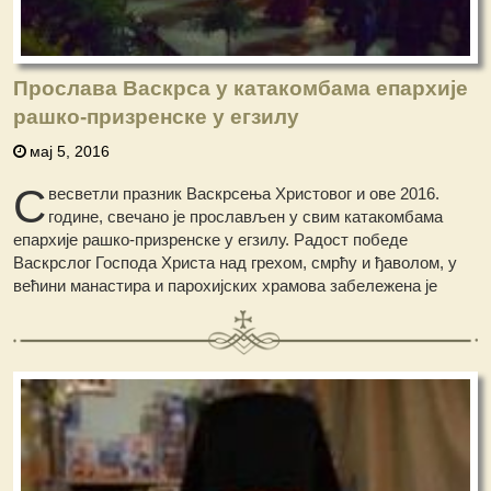
Прослава Васкрса у катакомбама епархије
рашко-призренске у егзилу
мај 5, 2016
С
весветли празник Васкрсења Христовог и ове 2016.
године, свечано је прослављен у свим катакомбама
епархије рашко-призренске у егзилу. Радост победе
Васкрслог Господа Христа над грехом, смрћу и ђаволом, у
већини манастира и парохијских храмова забележена је