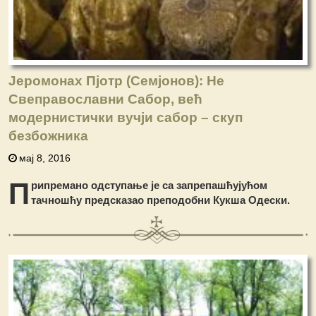
Јеромонах Пјотр (Семјонов): Не
Свеправославни Сабор, већ
модернистички вучји сабор – скуп
безбожника
мај 8, 2016
П
рипремано одступање је са запрепашћујућом
тачношћу предсказао преподобни Кукша Одески.