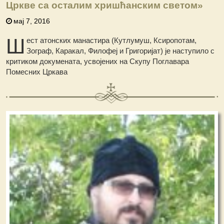
Цркве са осталим хришћанским светом»
мај 7, 2016
Ш
ест атонских манастира (Кутлумуш, Ксиропотам,
Зограф, Каракал, Филофеј и Григоријат) је наступило с
критиком докумената, усвојених на Скупу Поглавара
Помесних Цркава