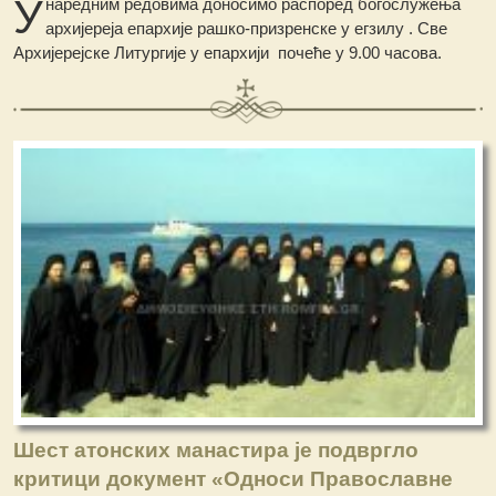
У
наредним редовима доносимо распоред богослужења
архијереја епархије рашко-призренске у егзилу . Све
Архијерејске Литургије у епархији почеће у 9.00 часова.
Шест атонских манастира је подвргло
критици документ «Односи Православне