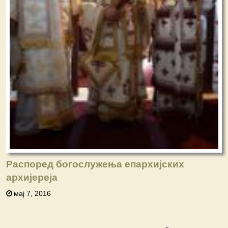
Распоред богослужења епархијских
архијереја
мај 7, 2016