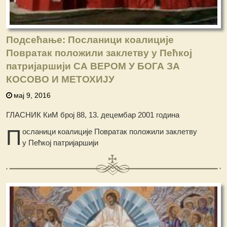
Подсећање: Посланици коалиције
Повратак положили заклетву у Пећкој
патријаршији СА ВЕРОМ У БОГА ЗА
КОСОВО И МЕТОХИЈУ
мај 9, 2016
ГЛАСНИК КиМ број 88, 13. децембар 2001 година
П
осланици коалиције Повратак положили заклетву
у Пећкој патријаршији