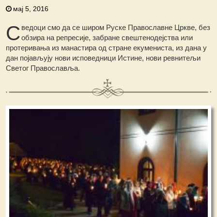
мај 5, 2016
С
ведоци смо да се широм Руске Православне Цркве, без
обзира на репресије, забране свештенодејства или
протеривања из манастира од стране екумениста, из дана у
дан појављују нови исповедници Истине, нови ревнитељи
Светог Православља.