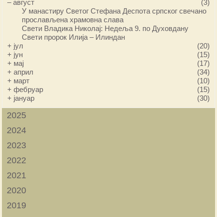
–
август
(3)
У манастиру Светог Стефана Деспота српског свечано
прослављена храмовна слава
Свети Владика Николај: Недеља 9. по Духовдану
Свети пророк Илија – Илиндан
+
јул
(20)
+
јун
(15)
+
мај
(17)
+
април
(34)
+
март
(10)
+
фебруар
(15)
+
јануар
(30)
2025
2024
2023
2022
2021
2020
2019