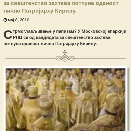
за свештенство захтева потпуна оданост
лично Патријарху Кирилу.
мај 8, 2016
С
трмоглављивање у папизам? У Московској епархији
РПЦ се од кандидата за свештенство захтева
потпуна оданост лично
Патријарху Кирилу.