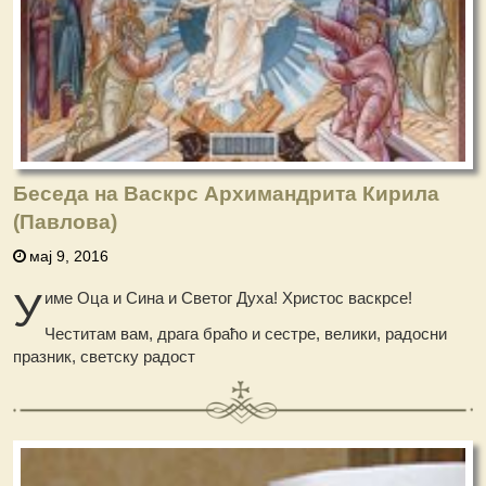
Беседа на Васкрс Архимандрита Кирила
(Павлова)
мај 9, 2016
У
име Оца и Сина и Светог Духа! Христос васкрсе!
Честитам вам, драга браћо и сестре, велики, радосни
празник, светску радост