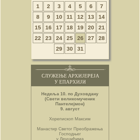
1
2
3
4
5
6
7
8
9
10
11
12
13
14
15
16
17
18
19
20
21
22
23
24
25
26
27
28
29
30
31
Недеља 10. по Духовдану
(Свети великомученик
Пантелејмон)
9. август
Хорепископ Максим
Манастир Светог Преображења
Господњег
у Леушићима