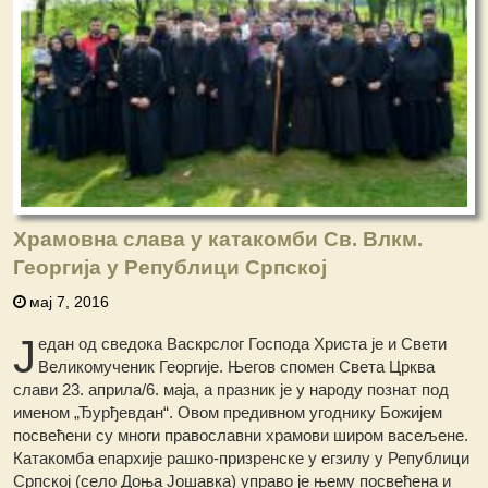
Храмовна слава у катакомби Св. Влкм.
Георгија у Републици Српској
мај 7, 2016
Ј
едан од сведока Васкрслог Господа Христа је и Свети
Великомученик Георгије. Његов спомен Света Црква
слави 23. априла/6. маја, а празник је у народу познат под
именом „Ђурђевдан“. Овом предивном угоднику Божијем
посвећени су многи православни храмови широм васељене.
Катакомба епархије рашко-призренске у егзилу у Републици
Српској (село Доња Јошавка) управо је њему посвећена и