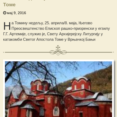
Томе
мај 9, 2016
Н
а Томину недељу, 25. априла/8. маја, Његово
Преосвештенство Епископ рашко-призренски у егзилу
Г.Г. Артемије, служио је, Свету Архијерејску Литургију у
катакомби Светог Апостола Томе у Врњачкој Бањи