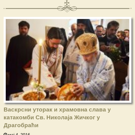
Васкрсни уторак и храмовна слава у
катакомби Св. Николаја Жичког у
Драгобраћи
мај 4, 2016