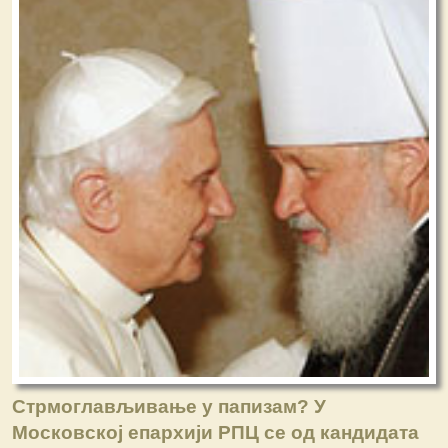
Стрмоглављивање у папизам? У
Московској епархији РПЦ се од кандидата