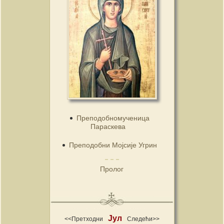
Преподобномученица
Параскева
Преподобни Мојсије Угрин
Пролог
Јул
<<Претходни
Следећи>>