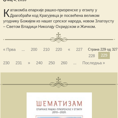
К
атакомба епархије рашко-призренске у егзилу у
Драгобраћи код Крагујевца је посвећена великом
угоднику Божијем из нашег српског народа, новом Златоусту
– Светом Владици Николају Охридском и Жичком.
« Прва
...
200
210
220
«
227
Страна 229 од 327
229
228
230
231
»
240
250
260
...
Последња »