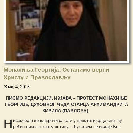
Монахиња Георгија: Останимо верни
Христу и Православљу
мај 4, 2016
ПИСМО РЕДАКЦИЈИ. ИЗЈАВА – ПРОТЕСТ МОНАХИЊЕ
ГЕОРГИЈЕ, ДУХОВНОГ ЧЕДА СТАРЦА АРХИМАНДРИТА
КИРИЛА (ПАВЛОВА
)
.
Н
исам баш красноречива, али у простоти срца свог ћу
рећи свима познату истину, – ћутањем се издаје Бог.