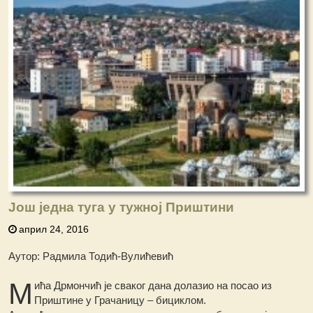
Још једна туга у тужној Приштини
април 24, 2016
Аутор: Радмила Тодић-Вулићевић
М
ића Дрмончић је сваког дана долазио на посао из
Приштине у Грачаницу – бициклом.