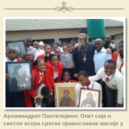
Архимандрит Пантелејмон: Опет сија и
светли искра српске православне мисије у