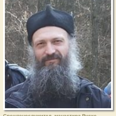
Свештенослужитељ манастира Руске