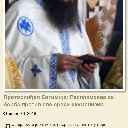
Протосинђел Евтимије: Распламсава се
борба против свејереси екуменизма
април 26, 2016
Д
а није било јеретичких насртаја на чистоту вере