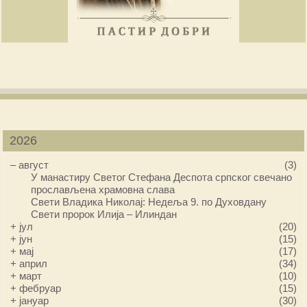
2026
–
август
(3)
У манастиру Светог Стефана Деспота српског свечано
прослављена храмовна слава
Свети Владика Николај: Недеља 9. по Духовдану
Свети пророк Илија – Илиндан
+
јул
(20)
+
јун
(15)
+
мај
(17)
+
април
(34)
+
март
(10)
+
фебруар
(15)
+
јануар
(30)