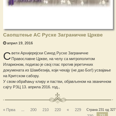
Саопштење АС Руске Заграничне Цркве
април 19, 2016
С
вети Архијерејски Синод Руске Заграничне
Православне Цркве, на челу са митрополитом
Иларионом, подигао је свој глас против јеретичких
докумената из Шамбезија, који чекају (не дао Бог!) усвајање
на Критском сабору.
У свом обраћању клиру и пастви, објављеном на званичном
сајту РЗЦ 13. априла 2016. год.,
« Прва
...
200
210
220
«
229
Страна 231 од 327
231
230