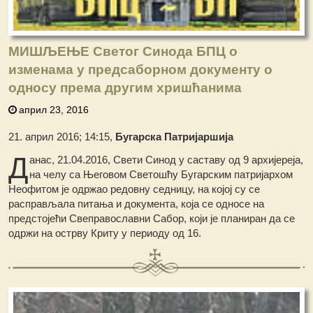
МИШЉЕЊЕ Светог Синода БПЦ о
изменама у предсаборном документу о
односу према другим хришћанима
април 23, 2016
21. април 2016; 14:15,
Б
угарска Патријаршија
Д
анас, 21.04.2016, Свети Синод у саставу од 9 архијереја,
на челу са Његовом Светошћу Бугарским патријархом
Неофитом је одржао редовну седницу, на којој су се
расправљала питања и документа, која се односе на
предстојећи Свеправославни Сабор, који је планиран да се
одржи на острву Криту у периоду од 16.