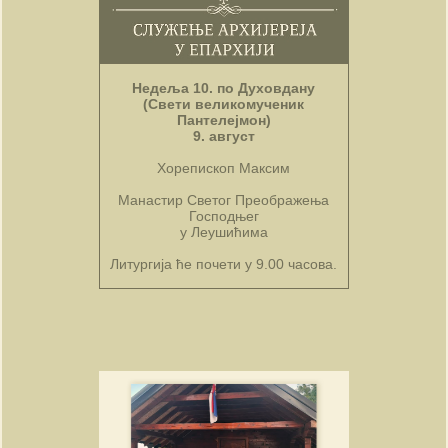
Недеља 10. по Духовдану
(Свети великомученик
Пантелејмон)
9. август
Хорепископ Максим
Манастир Светог Преображења
Господњег
у Леушићима
Литургија ће почети у 9.00 часова.