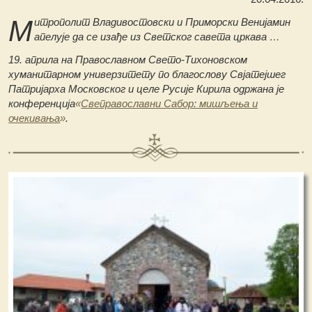
М
итрополит Владивостовски и Приморски Венијамин
апелује да се изађе из Светског савета цркава …
19. априла на Православном Свето-Тихоновском
хуманитарном универзитету по благослову Свјатејшег
Патријарха Московског и целе Русије Кирила одржана је
конференција
«
Свеправославни Сабор: мишљења и
очекивања
»
.