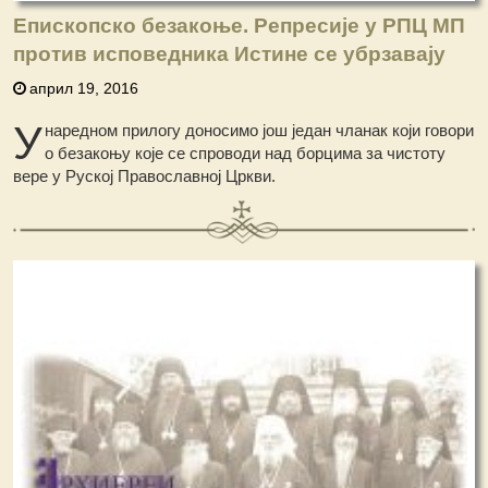
Епископско безакоње. Репресије у РПЦ МП
против исповедника Истине се убрзавају
април 19, 2016
У
наредном прилогу доносимо још један чланак који говори
о безакоњу које се спроводи над борцима за чистоту
вере у Руској Православној Цркви.