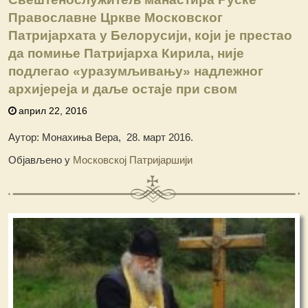
Православне Цркве Московског
Патријархата у Белорусији, који је престао
да помиње Патријарха Кирила, није
подлегао «уразумљивању» надлежног
архијереја и даље остаје при свом
април 22, 2016
Аутор: Монахиња Вера, 28. март 2016.
Објављено у
Московској Патријаршији