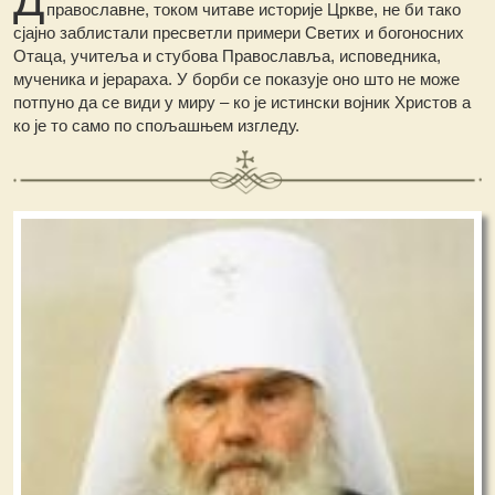
православне, током читаве историје Цркве, не би тако
сјајно заблистали пресветли примери Светих и богоносних
Отаца, учитеља и стубова Православља, исповедника,
мученика и јерараха. У борби се показује оно што не може
потпуно да се види у миру – ко је истински војник Христов а
ко је то само по спољашњем изгледу.