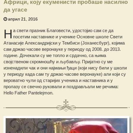
Африци, коју екуменисти пробаше насилно
да угасе
април 21, 2016
Н
а свети празник Благовести, удостојио сам се да
посетим наставнике и ученике Основне школе Свети
Атанасије Александријски у Тембиси (Јоханесбург), којима
сам држао часове веронауке у периоду од 2008. до 2013.
године. Дочекали су ме топло и срдачно, са њима
својственом скромношћу и љубављу. Пријатно су ме
изненадили чак и они најмањи ђаци (који нису били у школи
у периоду када сам ту држао часове веронауке) али који су
вероватно чули од старијих ученика и наставника и у
пролазу се свечно руковали и поздрављали ме речима:
Hello Father Pantelejmon.