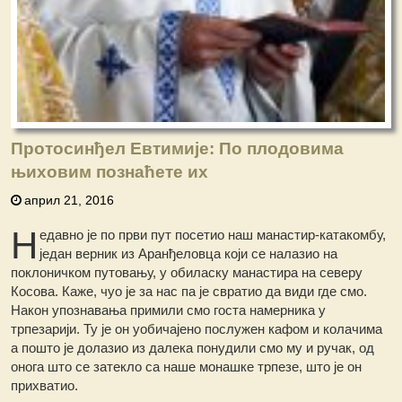
Протосинђел Евтимије: По плодовима
њиховим познаћете их
април 21, 2016
Н
едавно је по први пут посетио наш манастир-катакомбу,
један верник из Аранђеловца који се налазио на
поклоничком путовању, у обиласку манастира на северу
Косова. Каже, чуо је за нас па је свратио да види где смо.
Након упознавања примили смо госта намерника у
трпезарији. Ту је он уобичајено послужен кафом и колачима
а пошто је долазио из далека понудили смо му и ручак, од
онога што се затекло са наше монашке трпезе, што је он
прихватио.