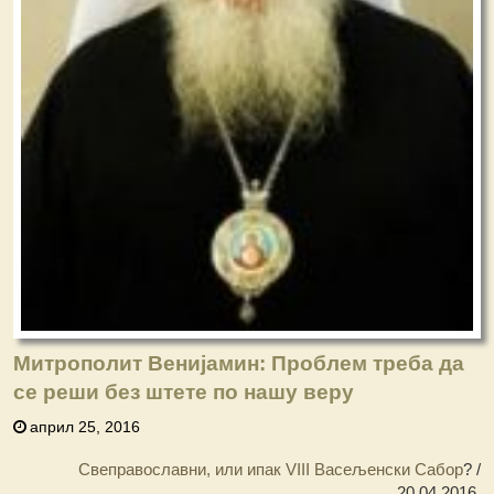
Митрополит Венијамин: Проблем треба да
се реши без штете по нашу веру
април 25, 2016
Свеправославни, или ипак VIII Васељенски Сабор
? /
20.04.2016.