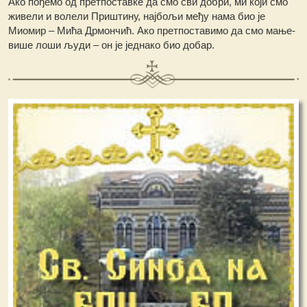
Ако пођемо од претпоставке да смо сви добри, ми који смо
живели и волели Приштину, најбољи међу нама био је
Миомир – Mића Дрмончић. Ако претпоставимо да смо мање-
више лоши људи – он је једнако био добар.