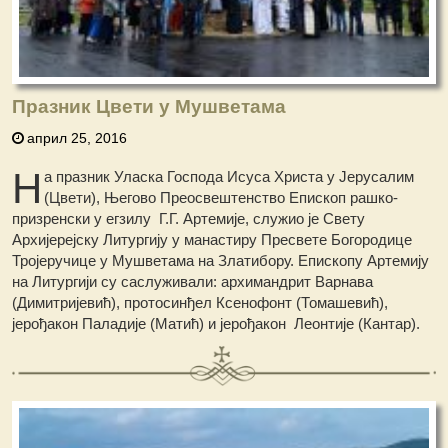
Празник Цвети у Мушветама
април 25, 2016
Н
а празник Уласка Господа Исуса Христа у Јерусалим
(Цвети), Његово Преосвештенство Епископ рашко-
призренски у егзилу Г.Г. Артемије, служио је Свету
Архијерејску Литургију у манастиру Пресвете Богородице
Тројеручице у Мушветама на Златибору. Епископу Артемију
на Литургији су саслуживали: архимандрит Варнава
(Димитријевић), протосинђел Ксенофонт (Томашевић),
јерођакон Паладије (Матић) и јерођакон Леонтије (Кантар).