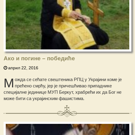
Ако и погине – победиће
април 22, 2016
М
ожда се сећате свештеника РПЦ у Украјини коме је
прећено смрћу, јер је причешћивао припаднике
специјалне јединице МУП Беркут, храбрећи их да Бог не
може бити са украјинским фашистима.