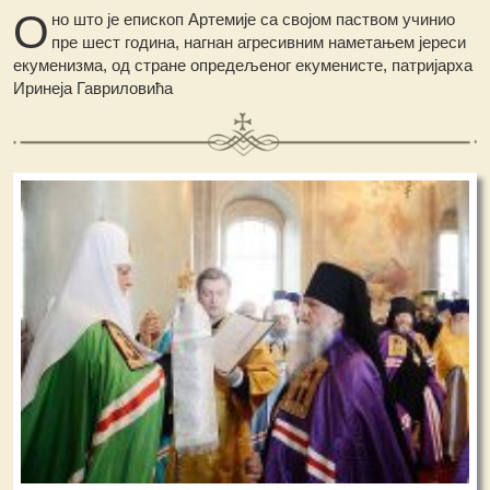
О
но што је епископ Артемије са својом паством учинио
пре шест година, нагнан агресивним наметањем јереси
екуменизма, од стране опредељеног екуменисте, патријарха
Иринеја Гавриловића