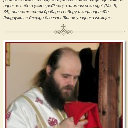
одрекне себе и узме крст свој и за мном нека иде“ (Мк. 8,
34), она свим срцем припаде Господу и када одрасте
придружи се плејади благочестивих угодника Божијих.