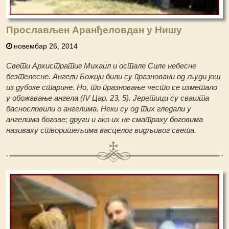
Прослављен Аранђеловдан у Нишу
новембар 26, 2014
Свeти Архистратиг Михаил и остале Силе небесне
безтелесне. Ангели Божији били су празновани од људи још
из дубоке старине. Но, то празновање често се изметало
у обожавање ангела (IV Цар. 23, 5). Јеретици су свашта
баснословили о ангелима. Неки су од тих гледали у
ангелима богове; други и ако их не сматраху боговима
називаху створитељима васцелог видљивог света.