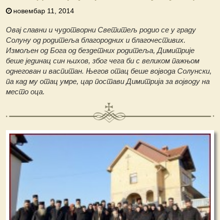
новембар 11, 2014
Овај славни и чудотворни Светитељ родио се у граду
Солуну од родитеља благородних и благочестивих.
Измољен од Бога од бездетних родитеља, Димитрије
беше јединац син њихов, због чега би с великом пажњом
однегован и васпитан. Његов отац беше војвода Солунски,
па кад му отац умре, цар постави Димитрија за војводу на
место оца.