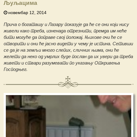
Љуљацима
новембар 12, 2014
Прича о богаташу и Лазару показује да ће се они који нису
живели како треба, изненада отрезнити, премда им неће
бити могуће да поправе свој положај. Њихове очи ће се
отворити и они ће јасно видети у чему је истина. Сетивши
се да је на земљи много слепих, сличних њима, они ће
желети да неко од умрлих буде послан да их увери да треба
живети и ствари разумевати по указању Откривења
Господњег.