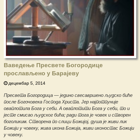
Ваведење Пресвете Богородице
прослављено у Барајеву
децембар 5, 2014
Пресвета Богородица — једино свесавршено људско биће
после Богочовека Господа Христа. Јер најпотпуније
оваплотила Бога у себи. Α оваплотити Бога у себи, то и
јесте смисао људског бића; ради тога је човек и створен
боголиким. Створена по слици Божијој, душа је живи лик
Божији у човеку, жива икона Божија, живи иконостас Божији
у човеку.