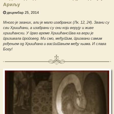
Ариљу
децембар 25, 2014
Много је званих, али је мало изабраних (Лк. 12, 24). Звани су
сви Хришћани, а изабрани су они који верују и живе
хришћански. У прво време Хришћанства ка вери је
призивала проповед. Ми смо, међутим, призвани самим
рођењем од Хришћана и васпитањем међу њима. И слава
Богу!