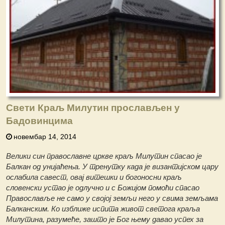
Свети Краљ Милутин прослављен у
Бадовинцима
новембар 14, 2014
Велики син православне цркве краљ Милутин спасао је
Балкан од унијаћења. У тренутку када је византијском цару
ослабила савест, овај витешки и богоносни краљ
словенски устао је одлучно и с Божијом помоћи спасао
Православље не само у својој земљи него у свима земљама
Балканским. Ко изближе испита живот светога краља
Милутина, разумеће, зашто је Бог њему давао успех за