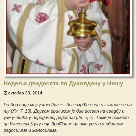
Недеља двадесета по Духовдану у Нишу
октобар 30, 2014
Господ виде мајку која плаче због смрти сина и сажали се на
њу (Лк. 7, 13). Другом приликом је био позван на свадбу и
узе учешћа у породичној радости (Јн. 2, 2). Тиме је показао
да Његовом Духу није противно да има удела у обичним
радостима и жалостима.