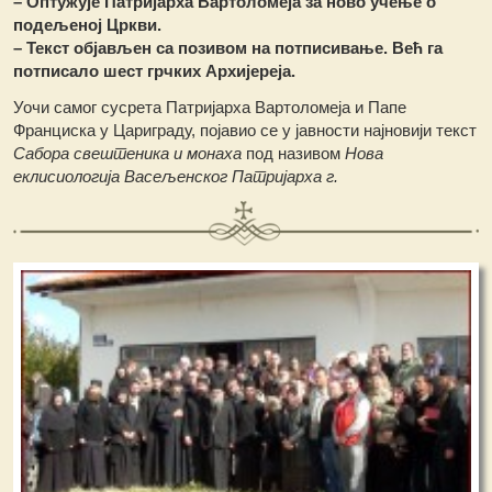
– Оптужује Патријарха Вартоломеја за ново учење о
подељеној Цркви.
– Текст објављен са позивом на потписивање. Већ га
потписало шест грчких Архијереја.
Уочи самог сусрета Патријарха Вартоломеја и Папе
Франциска у Цариграду, појавио се у јавности најновији текст
Сабора свештеника и монаха
под називом
Нова
еклисиологија Васељенског Патријарха г.