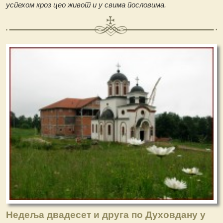
успехом кроз цео живот и у свима пословима.
Недеља двадесет и друга по Духовдану у