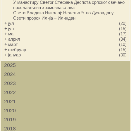
У манастиру Светог Стефана Деспота српског свечано
прослављена храмовна слава
Свети Владика Николај: Недеља 9. по Духовдану
Свети пророк Илија – Илиндан
+
јул
(20)
+
јун
(15)
+
мај
(17)
+
април
(34)
+
март
(10)
+
фебруар
(15)
+
јануар
(30)
2025
2024
2023
2022
2021
2020
2019
2018