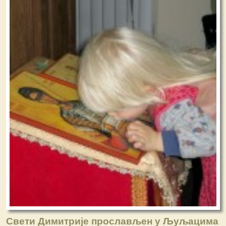
Свети Димитрије прослављен у Љуљацима