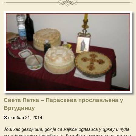
Света Петка – Параскева прослављена у
Вргудинцу
октобар 31, 2014
Још као девојчица, док је са мајком одлазила у цркву и чула
речи Божанског Јеванђеља: „Ко хоће за мном да иде нека де