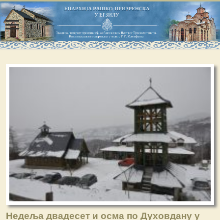
Недеља двадесет и осма по Духовдану у