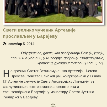
Свети великомученик Артемије
прослављен у Барајеву
новембар 5, 2014
Обуците се, дакле, као изабраници Божији, јереји,
свети и љубљени, у милосрђе, доброту, смиреноумље,
кротост, дуготрпељивост (Кол. 3, 12).
Н
а празник Светог Великомученика Артемија, Његово
Преосвештенство Епископ рашко-призренски у Егзилу
Г.Г Артемије служио је Свету Архијерејску Литургију уз
саслуживање свештеномонаха, свештеника и
свештенођакона Епархије, у манастиру Светог Јустина
Ћелијског у Барајеву.