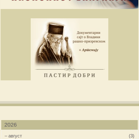
2026
–
август
(3)