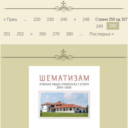
« Прва
...
220
230
240
«
248
Страна 250 од 327
250
249
251
252
»
260
270
280
...
Последња »