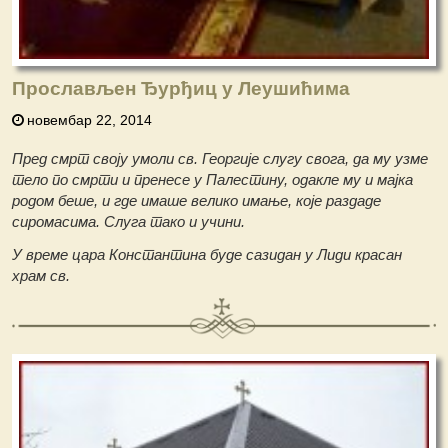
Прослављен Ђурђиц у Леушићима
новембар 22, 2014
Пред смрт своју умоли св. Георгије слугу свога, да му узме
тело по смрти и пренесе у Палестину, одакле му и мајка
родом беше, и где имаше велико имање, које раздаде
сиромасима. Слуга тако и учини.
У време цара Константина буде сазидан у Лиди красан
храм св.