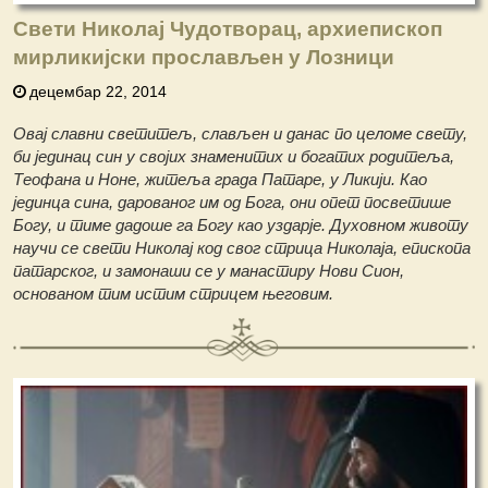
Свети Николај Чудотворац, архиепископ
мирликијски прослављен у Лозници
децембар 22, 2014
Овај славни светитељ, слављен и данас по целоме свету,
би јединац син у својих знаменитих и богатих родитеља,
Теофана и Ноне, житеља града Патаре, у Ликији. Као
јединца сина, дарованог им од Бога, они опет посветише
Богу, и тиме дадоше га Богу као уздарје. Духовном животу
научи се свети Николај код свог стрица Николаја, епископа
патарског, и замонаши се у манастиру Нови Сион,
основаном тим истим стрицем његовим.