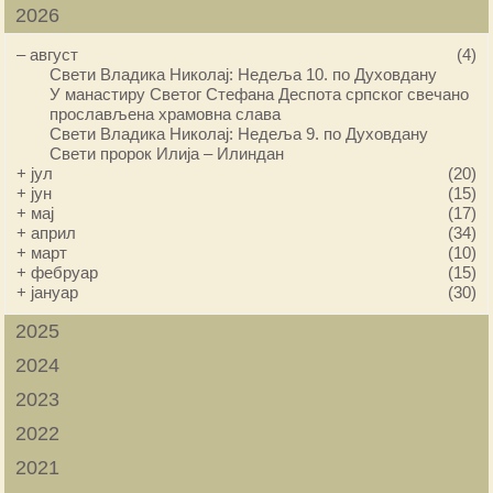
2026
–
август
(4)
Свети Владика Николај: Недеља 10. по Духовдану
У манастиру Светог Стефана Деспота српског свечано
прослављена храмовна слава
Свети Владика Николај: Недеља 9. по Духовдану
Свети пророк Илија – Илиндан
+
јул
(20)
+
јун
(15)
+
мај
(17)
+
април
(34)
+
март
(10)
+
фебруар
(15)
+
јануар
(30)
2025
2024
2023
2022
2021