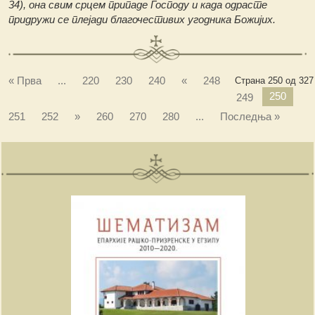
34), она свим срцем припаде Господу и када одрасте
придружи се плејади благочестивих угодника Божијих.
« Прва
...
220
230
240
«
248
Страна 250 од 327
250
249
251
252
»
260
270
280
...
Последња »