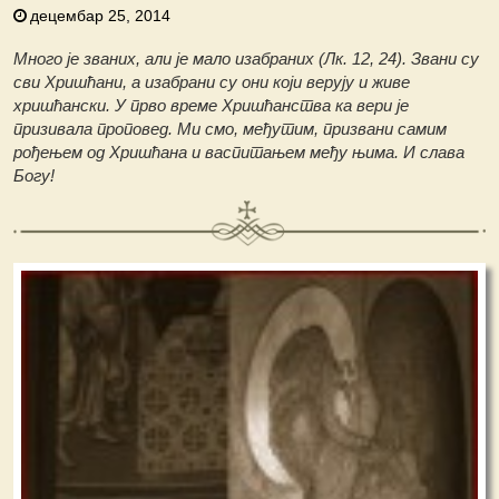
децембар 25, 2014
Много је званих, али је мало изабраних (Лк. 12, 24). Звани су
сви Хришћани, а изабрани су они који верују и живе
хришћански. У прво време Хришћанства ка вери је
призивала проповед. Ми смо, међутим, призвани самим
рођењем од Хришћана и васпитањем међу њима. И слава
Богу!