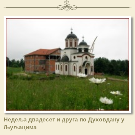
Недеља двадесет и друга по Духовдану у
Љуљацима