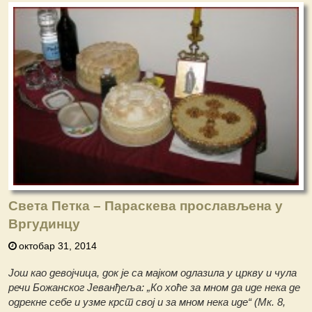
Света Петка – Параскева прослављена у
Вргудинцу
октобар 31, 2014
Још као девојчица, док је са мајком одлазила у цркву и чула
речи Божанског Јеванђеља: „Ко хоће за мном да иде нека де
одрекне себе и узме крст свој и за мном нека иде“ (Мк. 8,