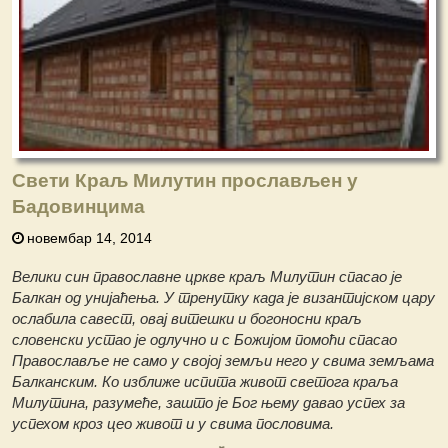
Свети Краљ Милутин прослављен у
Бадовинцима
новембар 14, 2014
Велики син православне цркве краљ Милутин спасао је
Балкан од унијаћења. У тренутку када је византијском цару
ослабила савест, овај витешки и богоносни краљ
словенски устао је одлучно и с Божијом помоћи спасао
Православље не само у својој земљи него у свима земљама
Балканским. Ко изближе испита живот светога краља
Милутина, разумеће, зашто је Бог њему давао успех за
успехом кроз цео живот и у свима пословима.