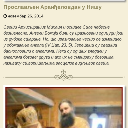
Прослављен Аранђеловдан у Нишу
новембар 26, 2014
Свeти Архистратиг Михаил и остале Силе небесне
безтелесне. Ангели Божији били су празновани од људи још
из дубоке старине. Но, то празновање често се изметало
у обожавање ангела (IV Цар. 23, 5). Јеретици су свашта
баснословили о ангелима. Неки су од тих гледали у
ангелима богове; други и ако их не сматраху боговима
називаху створитељима васцелог видљивог света.