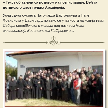
– Текст објављен са позивом на потписивање. Већ га
потписало шест грчких Архијереја.
Уочи самог сусрета Патријарха Вартоломеја и Папе
Франциска у Цариграду, појавио се у јавности најновији текст
Сабора свештеника и монаха
под називом
Нова
еклисиологија Васељенског Патријарха г.