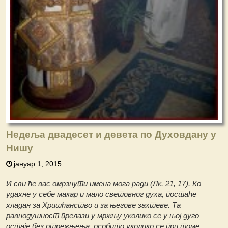
Недеља двадесет и девета по Духовдану у
Нишу
јануар 1, 2015
И сви ће вас омрзнути имена мога ради (Лк. 21, 17). Ко
удахне у себе макар и мало световног духа, постаће
хладан за Хришћанство и за његове захтеве. Та
равнодушност прелази у мржњу уколико се у њој дуго
остаје без отрежњења, особито уколико се при томе