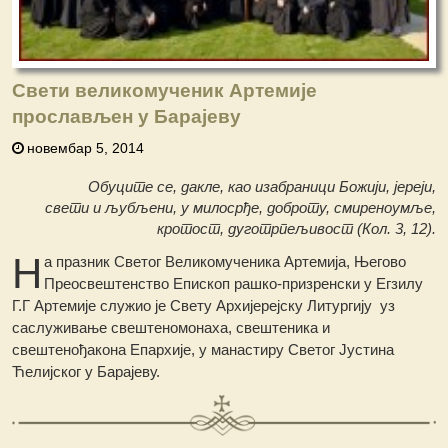
Свети великомученик Артемије
прослављен у Барајеву
новембар 5, 2014
Обуците се, дакле, као изабраници Божији, јереји,
свети и љубљени, у милосрђе, доброту, смиреноумље,
кротост, дуготрпељивост (Кол. 3, 12).
Н
а празник Светог Великомученика Артемија, Његово
Преосвештенство Епископ рашко-призренски у Егзилу
Г.Г Артемије служио је Свету Архијерејску Литургију уз
саслуживање свештеномонаха, свештеника и
свештенођакона Епархије, у манастиру Светог Јустина
Ћелијског у Барајеву.