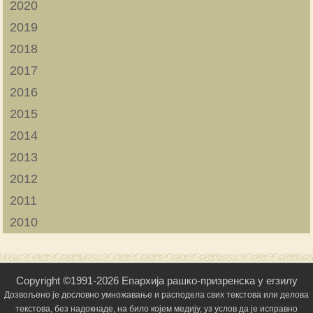
2020
2019
2018
2017
2016
2015
2014
2013
2012
2011
2010
Copyright ©1991-2026 Епархија рашко-призренска у егзилу
Дозвољено је дословно умножавање и расподела свих текстова или делова
текстова, без надокнаде, на било којем медију, уз услов да је исправно