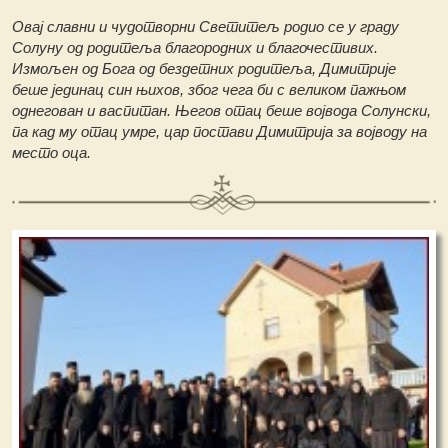
Овај славни и чудотворни Светитељ родио се у граду
Солуну од родитеља благородних и благочестивих.
Измољен од Бога од бездетних родитеља, Димитрије
беше јединац син њихов, због чега би с великом пажњом
однегован и васпитан. Његов отац беше војвода Солунски,
па кад му отац умре, цар постави Димитрија за војводу на
место оца.