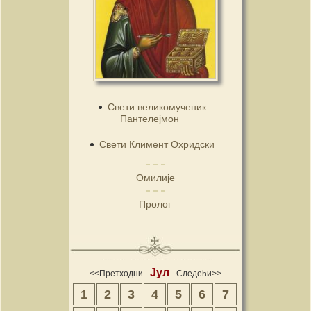
Свети великомученик
Пантелејмон
Свети Климент Охридски
Омилије
Пролог
Јул
<<Претходни
Следећи>>
1
2
3
4
5
6
7