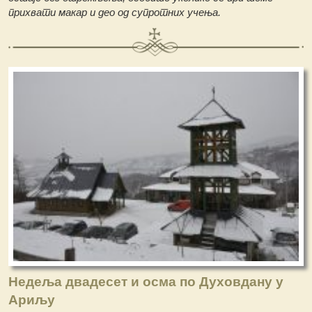
прихвати макар и део од супротних учења.
Недеља двадесет и осма по Духовдану у
Ариљу