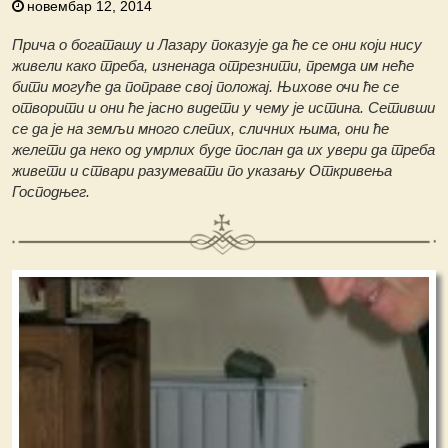
новембар 12, 2014
Прича о богаташу и Лазару показује да ће се они који нису
живели како треба, изненада отрезнити, премда им неће
бити могуће да поправе свој положај. Њихове очи ће се
отворити и они ће јасно видети у чему је истина. Сетивши
се да је на земљи много слепих, сличних њима, они ће
желети да неко од умрлих буде послан да их увери да треба
живети и ствари разумевати по указању Откривења
Господњег.