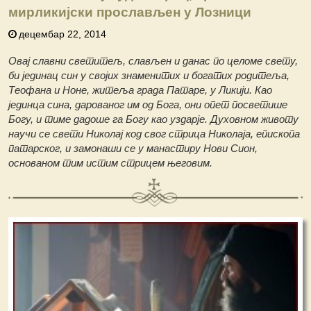
мирликијски прослављен у Лозници
децембар 22, 2014
Овај славни светитељ, слављен и данас по целоме свету,
би јединац син у својих знаменитих и богатих родитеља,
Теофана и Ноне, житеља града Патаре, у Ликији. Као
јединца сина, дарованог им од Бога, они опет посветише
Богу, и тиме дадоше га Богу као уздарје. Духовном животу
научи се свети Николај код свог стрица Николаја, епископа
патарског, и замонаши се у манастиру Нови Сион,
основаном тим истим стрицем његовим.