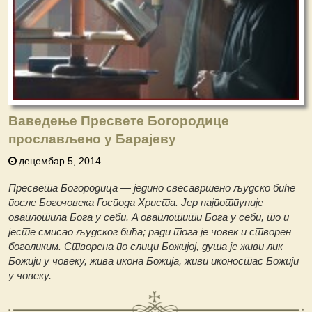
Ваведење Пресвете Богородице
прослављено у Барајеву
децембар 5, 2014
Пресвета Богородица — једино свесавршено људско биће
после Богочовека Господа Христа. Јер најпотпуније
оваплотила Бога у себи. Α оваплотити Бога у себи, то и
јесте смисао људског бића; ради тога је човек и створен
боголиким. Створена по слици Божијој, душа је живи лик
Божији у човеку, жива икона Божија, живи иконостас Божији
у човеку.