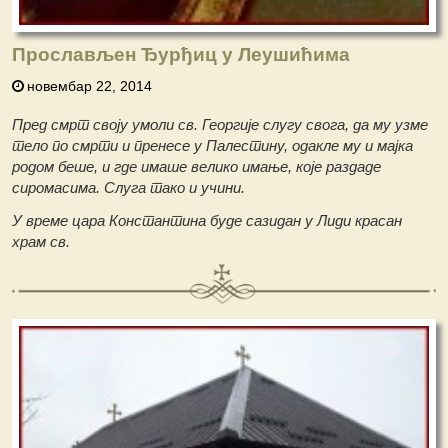
Прослављен Ђурђиц у Леушићима
новембар 22, 2014
Пред смрт своју умоли св. Георгије слугу свога, да му узме
тело по смрти и пренесе у Палестину, одакле му и мајка
родом беше, и где имаше велико имање, које раздаде
сиромасима. Слуга тако и учини.
У време цара Константина буде сазидан у Лиди красан
храм св.