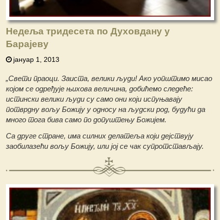
Недеља тридесета по Духовдану у
Барајеву
јануар 1, 2013
„Свети праоци. Заиста, велики људи! Ако уопштимо мисао
којом се одређује њихова величина, добићемо следеће:
истински велики људи су само они који испуњавају
потврдну вољу Божију у односу на људски род, будући да
много тога бива само по допуштењу Божијем.
Са друге стране, има силних делатеља који дејствују
заобилазећи вољу Божију, или јој се чак супротстављају.