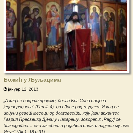
Божић у Љуљацима
јануар 12, 2013
„А кад се наврши вријеме, посла Бог Сина својега
јединороднога“ (Гал 4, 4), да спасе род људски. И кад се
испуни девет месеци од благовести, коју јави архангел
Гаврил Пресветој Дјеви у Назарету, говорећи: „Радуј се,
благодатна… ево зачећеш и родићеш сина, и надјени му име
Исус“ (Лк 1, 18 и 31).