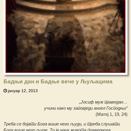
Бадњи дан и Бадње вече у Љуљацима
јануар 12, 2013
„Јосиф муж праведан…
учини како му заповједи ангел Господњи“
(Матеј 1, 19, 24)
Треба се бојати Бога више него људи, и треба слушати
Бога више него људе. То је наук живота праведнога