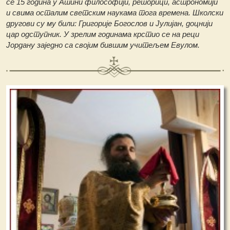
се 15 година у Атини философији, реторици, астрономији
и свима осталим светским наукама тога времена. Школски
другови су му били: Григорије Богослов и Јулијан, доцнији
цар одступник. У зрелим годинама крстио се на реци
Јордану заједно са својим бившим учитељем Евулом.