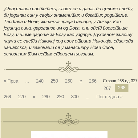
„Овај славни светитељ, слављен и данас по целоме свету,
би јединац син у својих знаменитих и богатих родитеља,
Теофана и Ноне, житеља града Патаре, у Ликији. Као
јединца сина, дарованог им од Бога, они опет посветише
Богу, и тиме дадоше га Богу као уздарје. Духовном животу
научи се свети Николај код свог стрица Николаја, епископа
патарског, и замонаши се у манастиру Нови Сион,
основаном тим истим стрицем његовим.
« Прва
...
240
250
260
«
266
Страна 268 од 327
268
267
269
270
»
280
290
300
...
Последња »