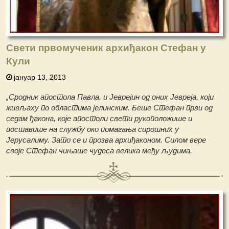
Свети првомученик архиђакон Стефан у
Кули
јануар 13, 2013
„Сродник апостола Павла, и Јеврејин од оних Јевреја, који
живљаху по областима јелинским. Беше Стефан први од
седам ђакона, које апостоли свети рукоположише и
поставише на службу око помагања сиротних у
Јерусалиму. Зато се и прозва архиђаконом. Силом вере
своје Стефан чињаше чудеса велика међу људима.