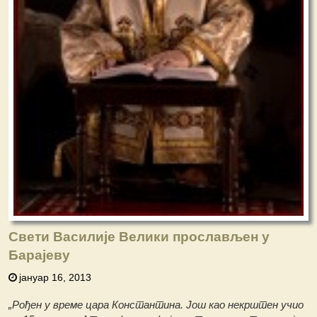
Свети Василије Велики прослављен у
Барајеву
јануар 16, 2013
„Рођен у време цара Константина. Још као некрштен учио