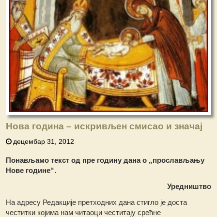
Нова година – искривљен смисао и значај
децембар 31, 2012
Понављамо текст од пре годину дана о „прослављању
Нове године“.
Уредништво
На адресу Редакције претходних дана стигло је доста
честитки којима нам читаоци честитају срећне