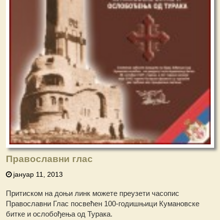
Православни глас
јануар 11, 2013
Притиском на доњи линк можете преузети часопис
Православни Глас посвећен 100-годишњици Кумановске
битке и ослобођења од Турака.