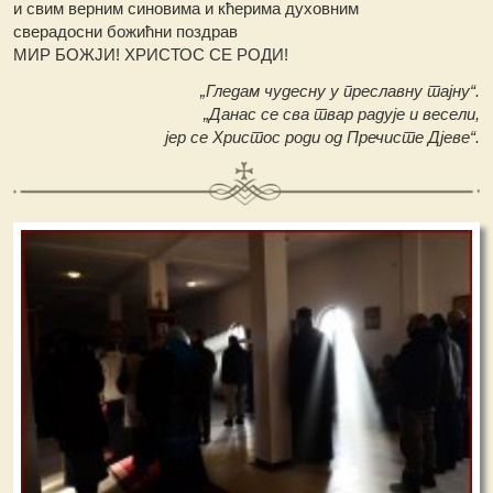
и свим верним синовима и кћерима духовним
сверадосни божићни поздрав
МИР БОЖЈИ! ХРИСТОС СЕ РОДИ!
„Гледам чудесну у преславну тајну“.
„Данас се сва твар радује и весели,
јер се Христос роди од Пречисте Дјеве“.