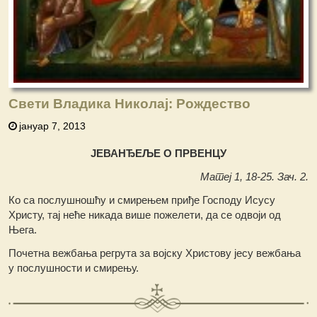
Свети Владика Николај: Рождество
јануар 7, 2013
ЈЕВАНЂЕЉЕ О ПРВЕНЦУ
Матеј 1, 18-25. Зач. 2.
Ко са послушношћу и смирењем приђе Господу Исусу
Христу, тај неће никада више пожелети, да се одвоји од
Њега.
Почетна вежбања регрута за војску Христову јесу вежбања
у послушности и смирењу.