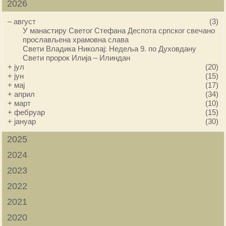
2026
–
август
(3)
У манастиру Светог Стефана Деспота српског свечано
прослављена храмовна слава
Свети Владика Николај: Недеља 9. по Духовдану
Свети пророк Илија – Илиндан
+
јул
(20)
+
јун
(15)
+
мај
(17)
+
април
(34)
+
март
(10)
+
фебруар
(15)
+
јануар
(30)
2025
2024
2023
2022
2021
2020