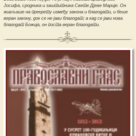
Јосифа, сродника и заштитника Свете Дјеве Марије. Он
живљаше на прекрету између закона и благодати, и беше
веран закону, док се не јави благодат; а кад се јави нова
благодат Божија, он поста веран благодати.