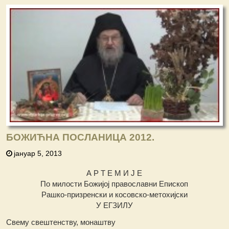
БОЖИЋНА ПОСЛАНИЦА 2012.
јануар 5, 2013
А Р Т Е М И Ј Е
По милости Божијој православни Епископ
Рашко-призренски и косовско-метохијски
У ЕГЗИЛУ
Свему свештенству, монаштву