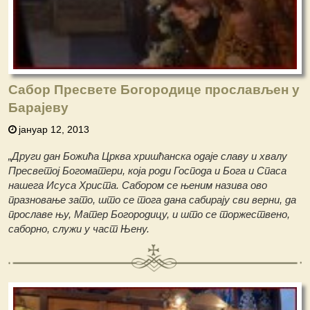
Сабор Пресвете Богородице прослављен у
Барајеву
јануар 12, 2013
„Други дан Божића Црква хришћанска одаје славу и хвалу
Пресветој Богоматери, која роди Господа и Бога и Спаса
нашега Исуса Христа. Сабором се њеним назива ово
празновање зато, што се тога дана сабирају сви верни, да
прославе њу, Матер Богорoдицу, и што се торжествено,
саборно, служи у част Њену.