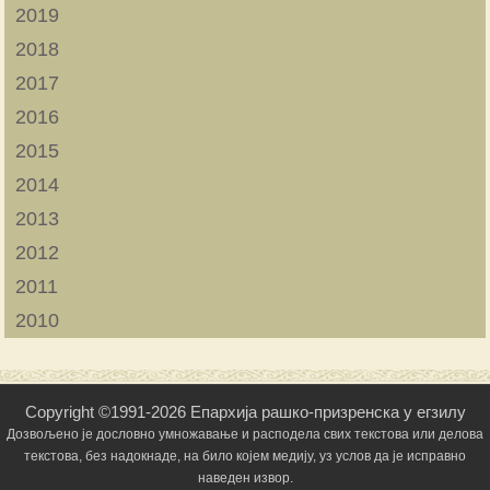
2019
2018
2017
2016
2015
2014
2013
2012
2011
2010
Copyright ©1991-2026 Епархија рашко-призренска у егзилу
Дозвољено је дословно умножавање и расподела свих текстова или делова
текстова, без надокнаде, на било којем медију, уз услов да је исправно
наведен извор.