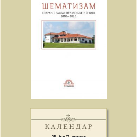
25. јул/7. август