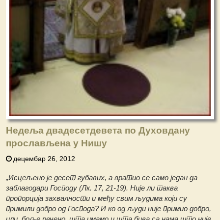
Недеља двадесетдевета по Духовдану
прослављена у Нишу
децембар 26, 2012
„Исцељено је десет губавих, а вратио се само један да
заблагодари Господу (Лк. 17, 21-19). Није ли таква
пропорција захвалности и међу свим људима који су
примили добро од Господа? И ко од људи није примио добро,
или, боље речено, шта имамо и шта бива са нама што није