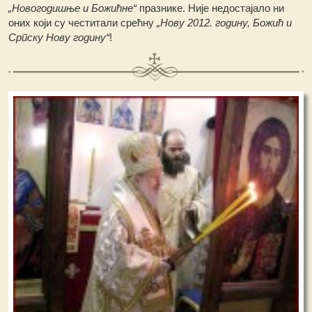
„Новогодишње и Божићне“
празнике. Није недостајало ни
оних који су честитали срећну
„Нову 2012. годину, Божић и
Српску Нову годину“
!