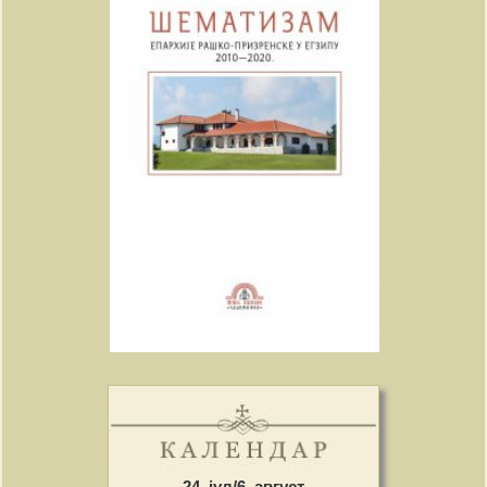
24. јул/6. август