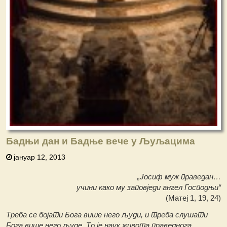
Бадњи дан и Бадње вече у Љуљацима
јануар 12, 2013
„Јосиф муж праведан…
учини како му заповједи ангел Господњи“
(Матеј 1, 19, 24)
Треба се бојати Бога више него људи, и треба слушати
Бога више него људе. То је наук живота праведнога