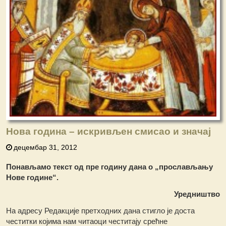
Нова година – искривљен смисао и значај
децембар 31, 2012
Понављамо текст од пре годину дана о „прослављању
Нове године“.
Уредништво
На адресу Редакције претходних дана стигло је доста
честитки којима нам читаоци честитају срећне