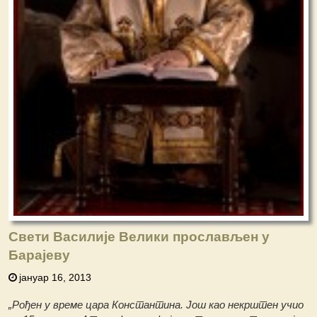
Свети Василије Велики прослављен у
Барајеву
јануар 16, 2013
„Рођен у време цара Константина. Још као некрштен учио