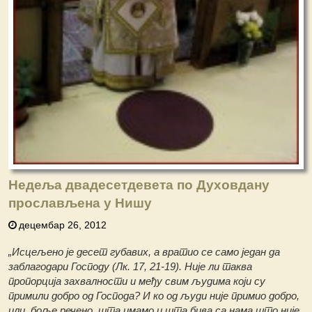
Недеља двадесетдевета по Духовдану
прослављена у Нишу
децембар 26, 2012
„Исцељено је десет губавих, а вратио се само један да
заблагодари Господу (Лк. 17, 21-19). Није ли таква
пропорција захвалности и међу свим људима који су
примили добро од Господа? И ко од људи није примио добро,
или, боље речено, шта имамо и шта бива са нама што није