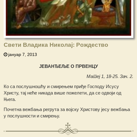
Свети Владика Николај: Рождество
јануар 7, 2013
ЈЕВАНЂЕЉЕ О ПРВЕНЦУ
Матеј 1, 18-25. Зач. 2.
Ко са послушношћу и смирењем приђе Господу Исусу
Христу, тај неће никада више пожелети, да се одвоји од
Њега.
Почетна вежбања регрута за војску Христову јесу вежбања
у послушности и смирењу.