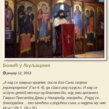
Божић у Љуљацима
јануар 12, 2013
„А кад се наврши вријеме, посла Бог Сина својега
јединороднога“ (Гал 4, 4), да спасе род људски. И кад се
испуни девет месеци од благовести, коју јави архангел
Гаврил Пресветој Дјеви у Назарету, говорећи: „Радуј се,
благодатна… ево зачећеш и родићеш сина, и надјени му име
Исус“ (Лк 1, 18 и 31).