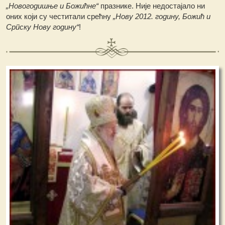
„Новогодишње и Божићне“
празнике. Није недостајало ни
оних који су честитали срећну
„Нову 2012. годину, Божић и
Српску Нову годину“
!