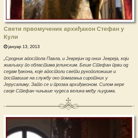
Свети првомученик архиђакон Стефан у
Кули
јануар 13, 2013
„Сродник апостола Павла, и Јеврејин од оних Јевреја, који
живљаху по областима јелинским. Беше Стефан први од
седам ђакона, које апостоли свети рукоположише и
поставише на службу око помагања сиротних у
Јерусалиму. Зато се и прозва архиђаконом. Силом вере
своје Стефан чињаше чудеса велика међу људима.