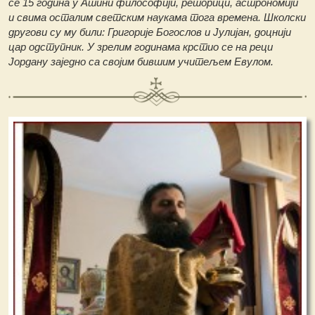
се 15 година у Атини философији, реторици, астрономији
и свима осталим светским наукама тога времена. Школски
другови су му били: Григорије Богослов и Јулијан, доцнији
цар одступник. У зрелим годинама крстио се на реци
Јордану заједно са својим бившим учитељем Евулом.