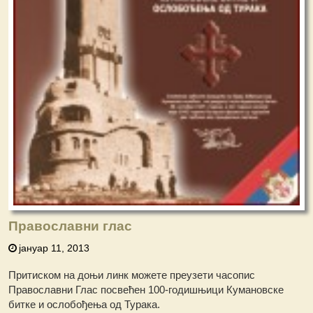
Православни глас
јануар 11, 2013
Притиском на доњи линк можете преузети часопис
Православни Глас посвећен 100-годишњици Кумановске
битке и ослобођења од Турака.