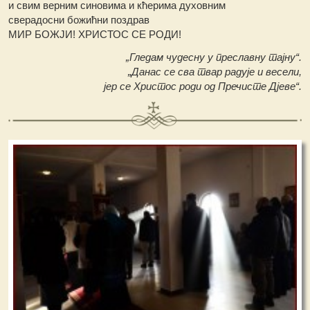
и свим верним синовима и кћерима духовним
сверадосни божићни поздрав
МИР БОЖЈИ! ХРИСТОС СЕ РОДИ!
„Гледам чудесну у преславну тајну“.
„Данас се сва твар радује и весели,
јер се Христос роди од Пречисте Дјеве“.