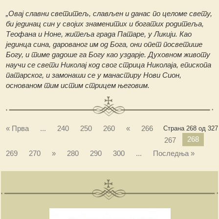
„Овај славни светитељ, слављен и данас по целоме свету,
би јединац син у својих знаменитих и богатих родитеља,
Теофана и Ноне, житеља града Патаре, у Ликији. Као
јединца сина, дарованог им од Бога, они опет посветише
Богу, и тиме дадоше га Богу као уздарје. Духовном животу
научи се свети Николај код свог стрица Николаја, епископа
патарског, и замонаши се у манастиру Нови Сион,
основаном тим истим стрицем његовим.
« Прва
...
240
250
260
«
266
Страна 268 од 327
268
267
269
270
»
280
290
300
...
Последња »