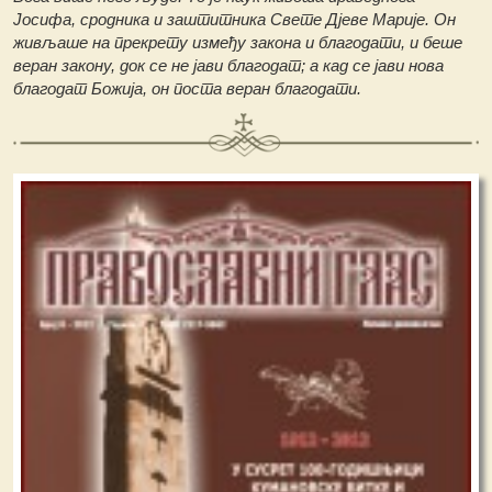
Јосифа, сродника и заштитника Свете Дјеве Марије. Он
живљаше на прекрету између закона и благодати, и беше
веран закону, док се не јави благодат; а кад се јави нова
благодат Божија, он поста веран благодати.