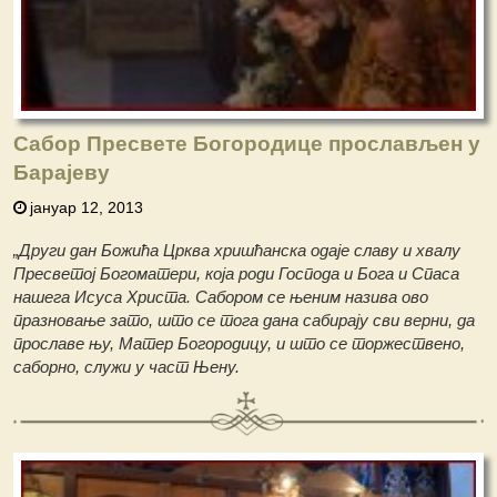
Сабор Пресвете Богородице прослављен у
Барајеву
јануар 12, 2013
„Други дан Божића Црква хришћанска одаје славу и хвалу
Пресветој Богоматери, која роди Господа и Бога и Спаса
нашега Исуса Христа. Сабором се њеним назива ово
празновање зато, што се тога дана сабирају сви верни, да
прославе њу, Матер Богорoдицу, и што се торжествено,
саборно, служи у част Њену.