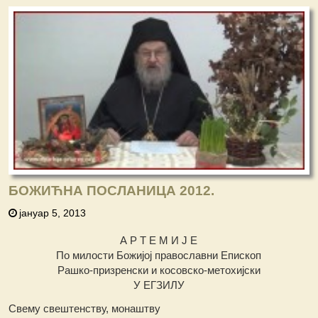
БОЖИЋНА ПОСЛАНИЦА 2012.
јануар 5, 2013
А Р Т Е М И Ј Е
По милости Божијој православни Епископ
Рашко-призренски и косовско-метохијски
У ЕГЗИЛУ
Свему свештенству, монаштву