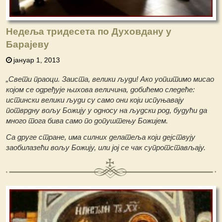
Недеља тридесета по Духовдану у
Барајеву
јануар 1, 2013
„Свети праоци. Заиста, велики људи! Ако уопштимо мисао
којом се одређује њихова величина, добићемо следеће:
истински велики људи су само они који испуњавају
потврдну вољу Божију у односу на људски род, будући да
много тога бива само по допуштењу Божијем.
Са друге стране, има силних делатеља који дејствују
заобилазећи вољу Божију, или јој се чак супротстављају.