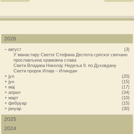
2026
–
август
(3)
У манастиру Светог Стефана Деспота српског свечано
прослављена храмовна слава
Свети Владика Николај: Недеља 9. по Духовдану
Свети пророк Илија – Илиндан
+
јул
(20)
+
јун
(15)
+
мај
(17)
+
април
(34)
+
март
(10)
+
фебруар
(15)
+
јануар
(30)
2025
2024