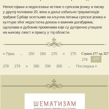
Непостојање и недосезање истине о српском језику и писму
у другој половини 20. века и даље озбиљно трауматизује
грађане Србије осетљиве на кључна питања српског језика и
културе због недостатка доказа о важним догађајима,
одлукама и дубоким променама које су дугорочно утицале
на њихову свест и праксу у тој области.
« Прва
...
250
260
270
«
275
Страна 277 од 327
277
276
278
279
»
280
290
300
...
Последња »