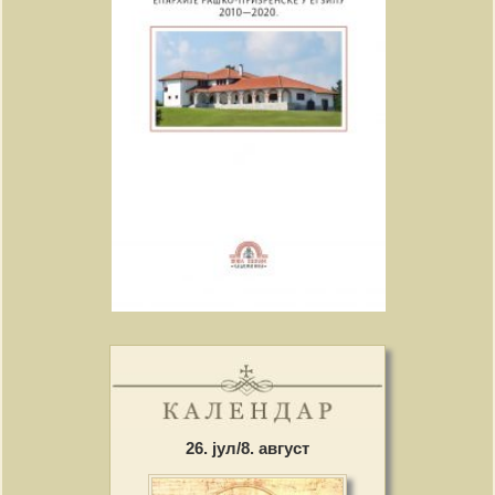
26. јул/8. август