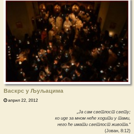
Васкрс у Љуљацима
април 22, 2012
„Ја сам светлост свету;
ко иде за мном неће ходити у тами,
него ће имати светлост живота.“
(Јован, 8:12)