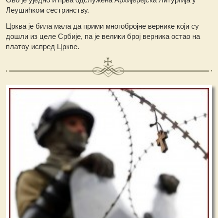
Леушићком сестринству.
Црква је била мала да прими многобројне вернике који су
дошли из целе Србије, па је велики број верника остао на
платоу испред Цркве.