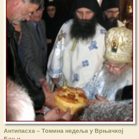
Антипасха – Томина недеља у Врњачкој
Бањи