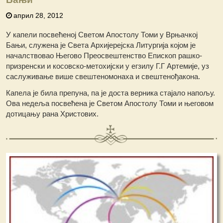
април 28, 2012
У капели посвећеној Светом Апостолу Томи у Врњачкој
Бањи, служена је Света Архијерејска Литургија којом је
началствовао Његово Преосвештенство Епископ рашко-
призренски и косовско-метохијски у егзилу Г.Г Артемије, уз
саслуживање више свештеномонаха и свештенођакона.
Капела је била препуна, па је доста верника стајало напољу.
Ова недеља посвећена је Светом Апостолу Томи и његовом
дотицању рана Христових.