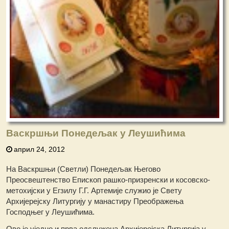
Васкршњи Понедељак у Леушићима
април 24, 2012
На Васкршњи (Светли) Понедељак Његово
Преосвештенство Епископ рашко-призренски и косовско-
метохијски у Егзилу Г.Г. Артемије служио је Свету
Архијерејску Литургију у манастиру Преображења
Господњег у Леушићима.
Ово је уједно и прва одслужена Архијерејска Литургија у