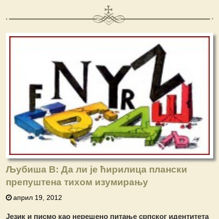
Љубиша В: Да ли је ћирилица плански
препуштена тихом изумирању
април 19, 2012
Језик и писмо као нерешено питање српског идентитета