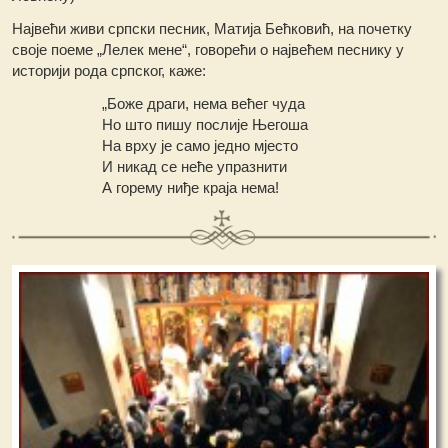
Највећи живи српски песник, Матија Бећковић, на почетку
своје поеме „Лелек мене“, говорећи о највећем песнику у
историји рода српског, каже:
„Боже драги, нема већег чуда
Но што пишу послије Његоша
На врху је само једно мјесто
И никад се неће упразнити
А горему ниђе краја нема!