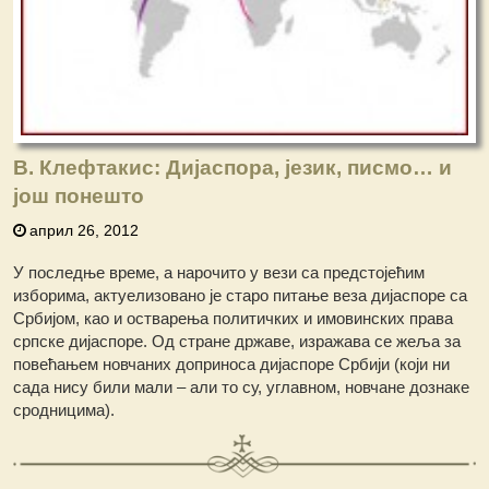
В. Клефтакис: Дијаспора, језик, писмо… и
још понешто
април 26, 2012
У последње време, а нарочито у вези са предстојећим
изборима, актуелизовано је старо питање веза дијаспоре са
Србијом, као и остварења политичких и имовинских права
српске дијаспоре. Од стране државе, изражава се жеља за
повећањем новчаних доприноса дијаспоре Србији (који ни
сада нису били мали – али то су, углавном, новчане дознаке
сродницима).