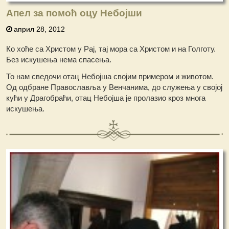
Апел за помоћ оцу Небојши
април 28, 2012
Ко хоће са Христом у Рај, тај мора са Христом и на Голготу.
Без искушења нема спасења.
То нам сведочи отац Небојша својим примером и животом.
Од одбране Православља у Венчанима, до служења у својој
кући у Драгобраћи, отац Небојша је пролазио кроз многа
искушења.