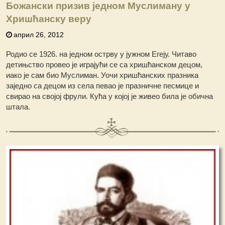
Божански призив једном Муслиману у
Хришћанску веру
април 26, 2012
Родио се 1926. на једном острву у јужном Егеју. Читаво
детињство провео је играјући се са хришћанском децом,
иако је сам био Муслиман. Уочи хришћанских празника
заједно са децом из села певао је празничне песмице и
свирао на својој фрули. Кућа у којој је живео била је обична
штала.