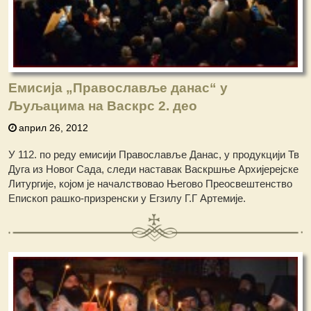
Емисија „Православље данас“ у
Љуљацима на Васкрс 2. део
април 26, 2012
У 112. по реду емисији Православље Данас, у продукцији Тв
Дуга из Новог Сада, следи наставак Васкршње Архијерејске
Литургије, којом је началствовао Његово Преосвештенство
Епископ рашко-призренски у Егзилу Г.Г Артемије.