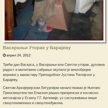
Васкршњи Уторак у Барајеву
април 24, 2012
Трећи дан Васкрса, у Васкршњи или Светли уторак, духовна
радост и молитвено сабрање окупило је многобројне
вернике у манастиру Преподобног Јустина Ћелијског у
Барајеву.
Светом Архијерејском Литургијом началствовао је Његово
Преосвештенство Епископ рашко-призренски и косовско-
метохијски у Егзилу Г.Г. Артемије, уз саслуживање више
свештеномонаха и свештенођакона.