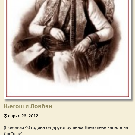
Његош и Ловћен
април 26, 2012
(Поводом 40 година од другог рушења Његошеве капеле на
Ловћену)