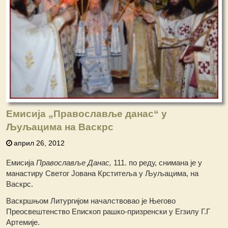
Емисија „Православље данас“ у
Љуљацима на Васкрс
април 26, 2012
Емисија
Православље Данас,
111. по реду, снимана је у
манастиру Светог Јована Крститеља у Љуљацима, на
Васкрс.
Васкршњом Литургијом началствовао је Његово
Преосвештенство Епископ рашко-призренски у Егзилу Г.Г
Артемије.