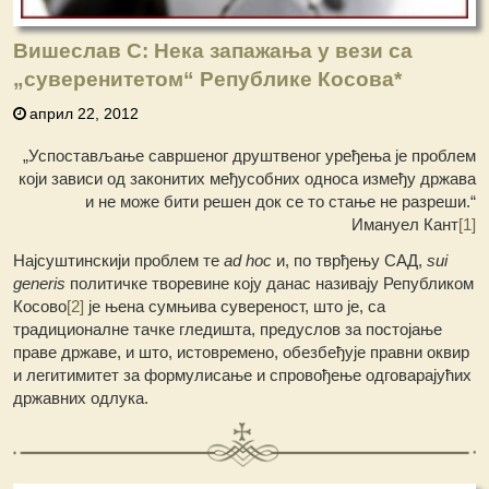
Вишеслав С: Нека запажања у вези са
„суверенитетом“ Републике Косова*
април 22, 2012
„Успостављање савршеног друштвеног уређења је проблем
који зависи од законитих међусобних односа између држава
и не може бити решен док се то стање не разреши.“
Имануел Кант
[1]
Најсуштинскији проблем те
ad hoc
и, по тврђењу САД,
sui
generis
политичке творевине коју данас називају Републиком
Косово
[2]
је њена сумњива сувереност, што је, са
традиционалне тачке гледишта, предуслов за постојање
праве државе, и што, истовремено, обезбеђује правни оквир
и легитимитет за формулисање и спровођење одговарајућих
државних одлука.