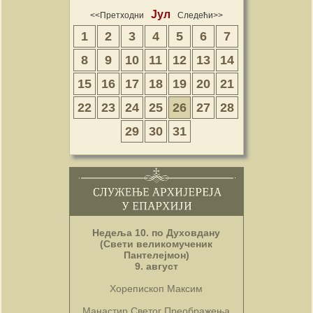
Јул
<<Претходни
Следећи>>
1
2
3
4
5
6
7
8
9
10
11
12
13
14
15
16
17
18
19
20
21
22
23
24
25
26
27
28
29
30
31
Недеља 10. по Духовдану
(Свети великомученик
Пантелејмон)
9. август
Хорепископ Максим
Манастир Светог Преображења