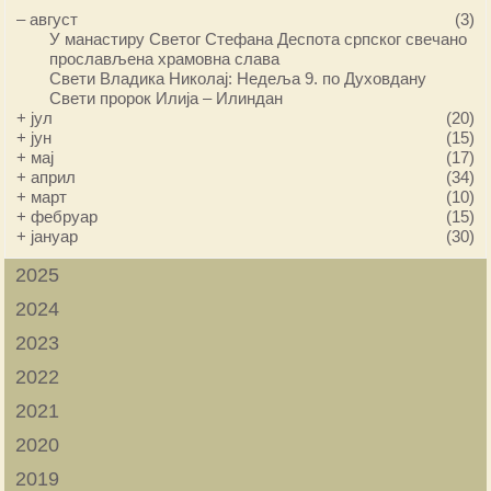
–
август
(3)
У манастиру Светог Стефана Деспота српског свечано
прослављена храмовна слава
Свети Владика Николај: Недеља 9. по Духовдану
Свети пророк Илија – Илиндан
+
јул
(20)
+
јун
(15)
+
мај
(17)
+
април
(34)
+
март
(10)
+
фебруар
(15)
+
јануар
(30)
2025
2024
2023
2022
2021
2020
2019