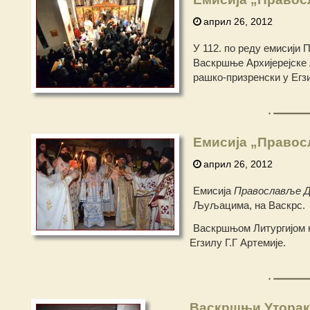
април 26, 2012
У 112. по реду емисији 
Васкршње Архијерејске 
рашко-призренски у Егзи
Емисија „Правос
април 26, 2012
Емисија
Православље Д
Љуљацима, на Васкрс.
Васкршњом Литургијом 
Егзилу Г.Г Артемије.
Васкршњи Уторак 