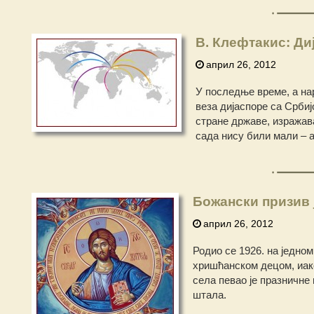
В. Клефтакис: Ди
април 26, 2012
У последње време, а нар
веза дијаспоре са Србиј
стране државе, изражав
сада нису били мали – а
Божански призив 
април 26, 2012
Родио се 1926. на једном
хришћанском децом, иако
села певао је празничне 
штала.