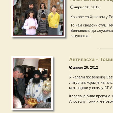
април 28, 2012
Ко хоће са Христом у Ра
То нам сведочи отац Не
Венчанима, до служења у
искушења.
Антипасха – Томи
април 28, 2012
У капели посвећеној Све
Литургија којом је нача
метохијски у егзилу Г.Г
Капела је била препуна,
Апостолу Томи и његово