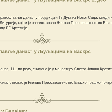
Православље Данас, у продукцији Тв Дуга из Новог Сада, следи 
Литургије, којом је началствовао Његово Преосвештенство Епис
лу Г.Г Артемије.
лавље данас“ у Љуљацима на Васкрс
анас,
111. по реду, снимана је у манастиру Светог Јована Крсти
началствовао је Његово Преосвештенство Епископ рашко-призр
у Барајеву