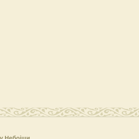
цу Небојши