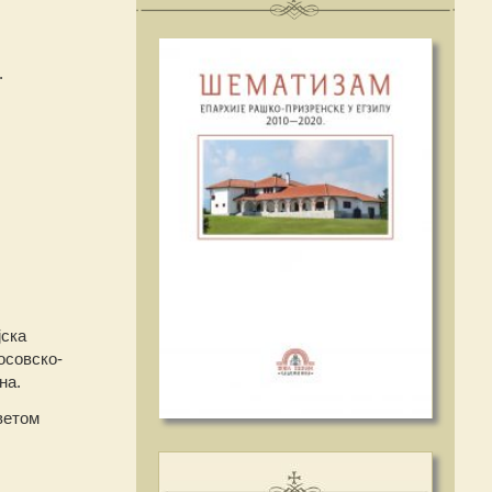
.
јска
осовско-
на.
ветом