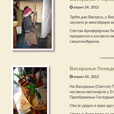
април 24, 2012
Трећи дан Васкрса, у В
окупило је многобројне 
Светом Архијерејском Л
призренски и косовско-м
свештенођакона.
Васкршњи Понед
април 24, 2012
На Васкршњи (Светли) 
косовско-метохијски у Ег
Преображења Господњег
Ово је уједно и прва од
Црква је била мала да пр