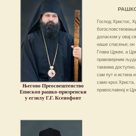
РАШКО
Господ Христос, Кр
богословствовања,
доласком у овај св
наше спасење; он 
Глава Цркве, а Цр
правоверним људим
таквима доступно.
сам пут и истина и
само кроз Христа,
Његово Преосвештенство
православној и Цр
Епископ рашко-призренски
у егзилу Г.Г. Ксенофонт