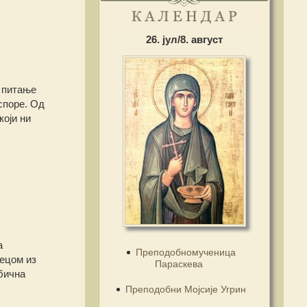
26. јул/8. август
о питање
споре. Од
оји ни
а
Преподобномученица
децом из
Параскева
обична
Преподобни Мојсије Угрин