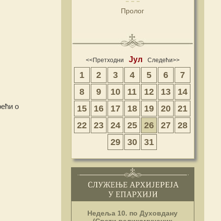
Пролог
Јул
<<Претходни
Следећи>>
1
2
3
4
5
6
7
8
9
10
11
12
13
14
рећи о
15
16
17
18
19
20
21
22
23
24
25
26
27
28
29
30
31
Недеља 10. по Духовдану