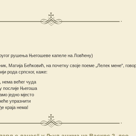
другог рушења Његошеве капеле на Ловћену)
ик, Матија Бећковић, на почетку своје поеме „Лелек мене“, гово
ији рода српског, каже:
, нема већег чуда
у послије Његоша
амо једно мјесто
неће упразнити
ђе краја нема!
лавље данас“ у Љуљацима на Васкрс 2. део