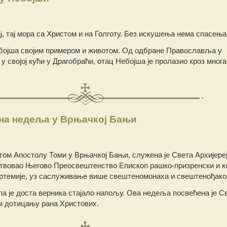
ј, тај мора са Христом и на Голготу. Без искушења нема спасења
бојша својим примером и животом. Од одбране Православља у
 својој кући у Драгобраћи, отац Небојша је пролазио кроз многа
на недеља у Врњачкој Бањи
том Апостолу Томи у Врњачкој Бањи, служена је Света Архијере
лствовао Његово Преосвештенство Епископ рашко-призренски и к
 Артемије, уз саслуживање више свештеномонаха и свештенођако
 па је доста верника стајало напољу. Ова недеља посвећена је С
м дотицању рана Христових.