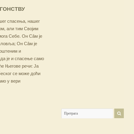
ОГОНСТВУ
ашег спасења, нашег
м, али тим Својим
мога Себе. Он Сâм је
словља; Он Сâм је
крштеним и
 да је и спасење само
е Његове речи: Ја
беског се може доћи
амо у вери