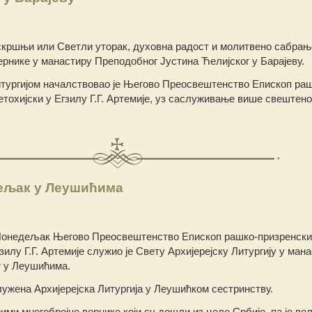
аскршњи или Светли уторак, духовна радост и молитвено сабрањ
вернике у манастиру Преподобног Јустина Ћелијског у Барајеву.
итургијом началствовао је Његово Преосвештенство Епископ ра
етохијски у Егзилу Г.Г. Артемије, уз саслуживање више свештен
ељак у Леушићима
Понедељак Његово Преосвештенство Епископ рашко-призренски
зилу Г.Г. Артемије служио је Свету Архијерејску Литургију у ман
 у Леушићима.
служена Архијерејска Литургија у Леушићком сестринству.
ими многобројне вернике који су дошли из целе Србије, па је вел