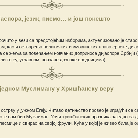
јаспора, језик, писмо… и још понешто
очито у вези са предстојећим изборима, актуелизовано је стар
ом, као и остварења политичких и имовинских права српске дија
а се жеља за повећањем новчаних доприноса дијаспоре Србији (к
ли то су, углавном, новчане дознаке сродницима).
једном Муслиману у Хришћанску веру
 острву у јужном Егеју. Читаво детињство провео је играјући се с
 је сам био Муслиман. Уочи хришћанских празника заједно са 
песмице и свирао на својој фрули. Кућа у којој је живео била је 