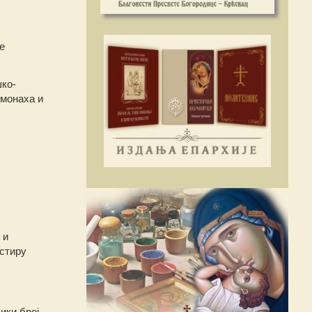
е
шко-
омонаха и
 и
астиру
ики број