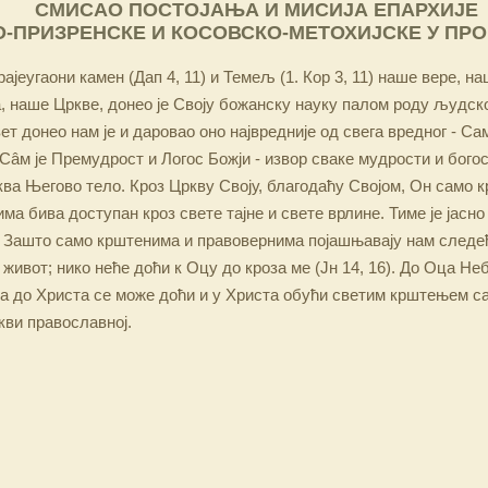
СМИСАО ПОСТОЈАЊА И МИСИЈА ЕПАРХИЈЕ
-ПРИЗРЕНСКЕ И КОСОВСКО-МЕТОХИЈСКЕ У ПР
ајеугаони камен (Дап 4, 11) и Темељ (1. Кор 3, 11) наше вере, н
 наше Цркве, донео је Своју божанску науку палом роду људско
ет донео нам је и даровао оно највредније од свега вредног - Са
Сâм је Премудрост и Логос Божји - извор сваке мудрости и бого
ква Његово тело. Кроз Цркву Своју, благодаћу Својом, Он само 
а бива доступан кроз свете тајне и свете врлине. Тиме је јасно
 Зашто само крштенима и правовернима појашњавају нам следећ
 живот; нико неће доћи к Оцу до кроза ме (Јн 14, 16). До Оца Не
 а до Христа се може доћи и у Христа обући светим крштењем с
кви православној.