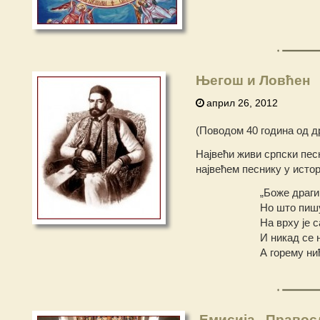
Његош и Ловћен
април 26, 2012
(Поводом 40 година од 
Највећи живи српски песн
највећем песнику у истор
„Боже драги
Но што пиш
На врху је с
И никад се 
А горему ни
Емисија „Правос