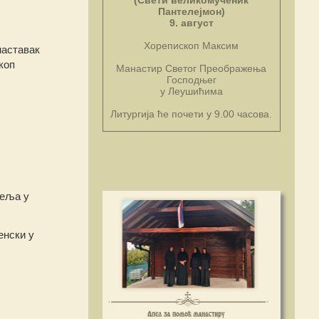
(Свети великомученик
Пантелејмон)
9. август
Хорепископ Максим
наставак
коп
Манастир Светог Преображења
Господњег
у Леушићима
Литургија ће почети у 9.00 часова.
теља у
енски у