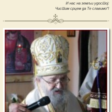
И нас на земљи удостој:
Чистим срцем да Те славимо“!