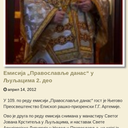
Емисија „Православље данас“ у
Љуљацима 2. део
април 14, 2012
У 109. по реду емисији „Православље данас“ гост је Његово
Преосвештенство Епископ рашко-призренски Г.Г. Артемије.
Ово је друга по реду емисија снимана у манастиру Светог
Јована Крститеља у Љуљацима, и наставак Свете
Архијерејске Литургије у Недељу Православља, на којој је