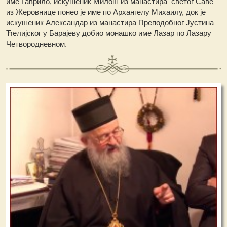
име Гаврило, искушеник Милош из манастира светог Саве
из Жеровнице понео је име по Архангелу Михаилу, док је
искушеник Александар из манастира Преподобног Јустина
Ћелијског у Барајеву добио монашко име Лазар по Лазару
Четвородневном.