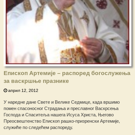
Епископ Артемије – распоред богослужења
за васкршње празнике
април 12, 2012
У наредне дане Свете и Велике Седмице, када вршимо
помен спасоносног Страдања и преславног Васкрсења
Господа и Спаситеља нашега Исуса Христа, Његово
Преосвештенство Епископ рашко-призренски Артемије,
служиће по следећем распореду.