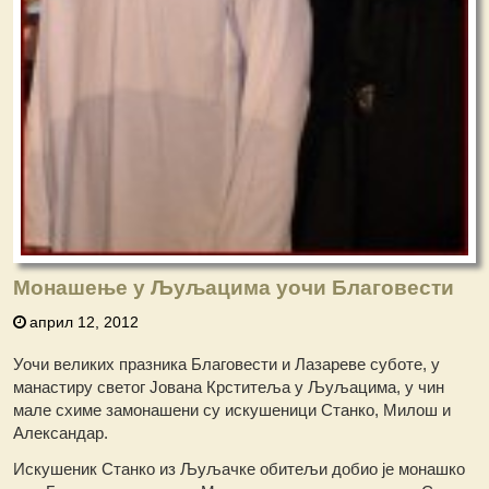
Монашење у Љуљацима уочи Благовести
април 12, 2012
Уочи великих празника Благовести и Лазареве суботе, у
манастиру светог Јована Крститеља у Љуљацима, у чин
мале схиме замонашени су искушеници Станко, Милош и
Александар.
Искушеник Станко из Љуљачке обитељи добио је монашко