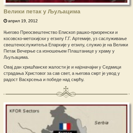
Велики петак у Љуљацима
април 19, 2012
Његово Преосвештенство Епископ рашко-призренски и
косовско-метохијски у егзилу Г.Г. Артемије, уз саслуживање
свештенослужитеља Епархије у егзилу, служио је на Велики
Петак Вечерње са изношењем Плаштанице у храму у
Љуљацима.
Овај дан хришћанске жалости је и најзначајни у Седмици
страдања Христовог за сав свет, а његова смрт је увод у
радост Васкрсења и победе над смрћу.