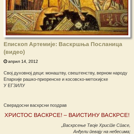
Епископ Артемије: Васкршња Посланица
(видео)
април 14, 2012
Свој духовној деци: монаштву, свештенству, верном народу
Епархије рашко-призренске и косовско-метохијске
У ЕГЗИЛУ
Сверадосни васкрсни поздрав
ХРИСТОС ВАСКРСЕ! – ВАИСТИНУ ВАСКРСЕ!
„Васкрсење Твоје Христе Спасе,
Анђели певају на небесима;