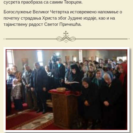
сусрета праобраза са самим Творцем.
Богослужење Великог Четвртка истовремено напомиње о
почетку страдања Христа због Јудине издаје, као и на
тајанствену радост Светог Причешћа.