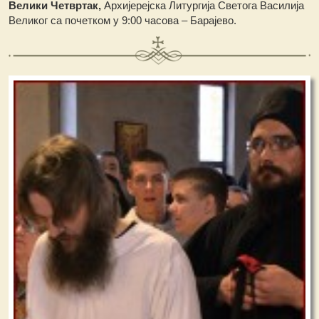
Велики Четвртак,
Архијерејска Литургија Светога Василија
Великог са почетком у 9:00 часова – Барајево.