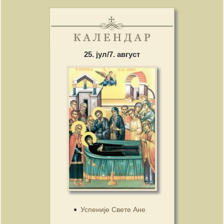
25. јул/7. август
Успеније Свете Ане