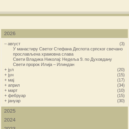
2026
–
август
(3)
У манастиру Светог Стефана Деспота српског свечано
прослављена храмовна слава
Свети Владика Николај: Недеља 9. по Духовдану
Свети пророк Илија – Илиндан
+
јул
(20)
+
јун
(15)
+
мај
(17)
+
април
(34)
+
март
(10)
+
фебруар
(15)
+
јануар
(30)
2025
2024
2023