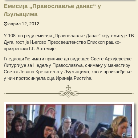
Емисија „Православље данас“ у
Љуљацима
април 12, 2012
У 108. по реду емисији „Православље Данас“ коју емитује ТВ
Дуга, гост је Његово Преосвештенство Епископ рашко-
призренски Г.Г. Артемије.
Гледаоци ће имати прилике да виде део Свете Архијерејске
Литургијуе за Недељу Православља, сниману у манастиру
Светог Јована Крститеља у Љуљацима, као и произвођење
у чин протосинђела оца Иринеја Ристића.