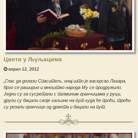
Цвети у Љуљацима
април 12, 2012
„Глас да долази Спаситељ, онај што је васкрсао Лазара,
брзо се раширио и мноштво народа Му се придружило.
Једни су га сусретали с палминим гранчицама у руци,
други су бацали своје хаљине на пут куда ће проћи, трећи
су резали гранчице од дрвета и бацали на пут.