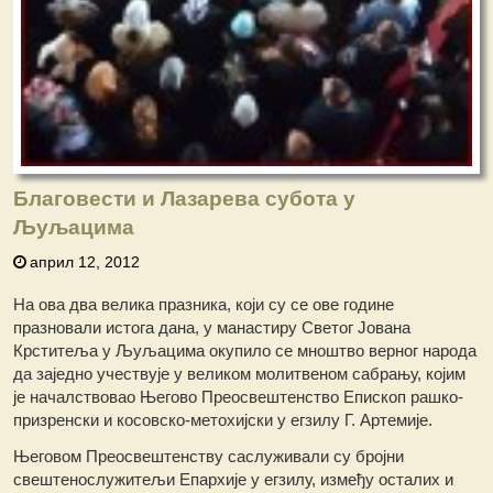
Благовести и Лазарева субота у
Љуљацима
април 12, 2012
На ова два велика празника, који су се ове године
празновали истога дана, у манастиру Светог Јована
Крститеља у Љуљацима окупило се мноштво верног народа
да заједно учествује у великом молитвеном сабрању, којим
је началствовао Његово Преосвештенство Епископ рашко-
призренски и косовско-метохијски у егзилу Г. Артемије.
Његовом Преосвештенству саслуживали су бројни
свештенослужитељи Епархије у егзилу, између осталих и