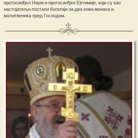
протосинђел Наум и протосинђел Евтимије, који су као
настојатељи постали богатији за два нова монаха и
молитвеника пред Господом.