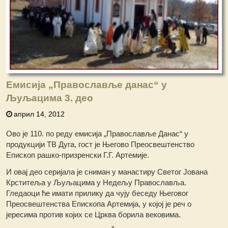
Емисија „Православље данас“ у
Љуљацима 3. део
април 14, 2012
Ово је 110. по реду емисија „Православље Данас“ у
продукцији ТВ Дуга, гост је Његово Преосвештенство
Епископ рашко-призренски Г.Г. Артемије.
И овај део серијала је сниман у манастиру Светог Јована
Крститеља у Љуљацима у Недељу Православља.
Гледаоци ће имати прилику да чују беседу Његовог
Преосвештенства Епископа Артемија, у којој је реч о
јересима против којих се Црква борила вековима.