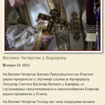
Велики Четвртак у Барајеву
април 13, 2012
На Велики Четвртак Његово Преосвештенство Епископ
рашко-призренски г.г. Артемије служио је Архијерејску
Литургију Светога Василија Великог у Барајеву, уз
саслуживање свештеномонаха и свештенођакона Епархије
рашко-призренске у Егзилу.
На Велики Четвртак Господ нас чини сведоцима великог