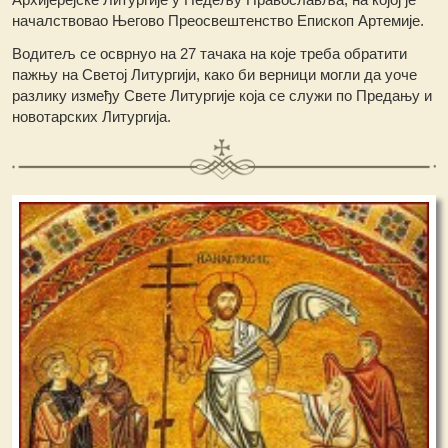
началствовао Његово Преосвештенство Епископ Артемије.
Водитељ се осврнуо на 27 тачака на које треба обратити
пажњу на Светој Литургији, како би верници могли да уоче
разлику између Свете Литургије која се служи по Предању и
новотарских Литургија.