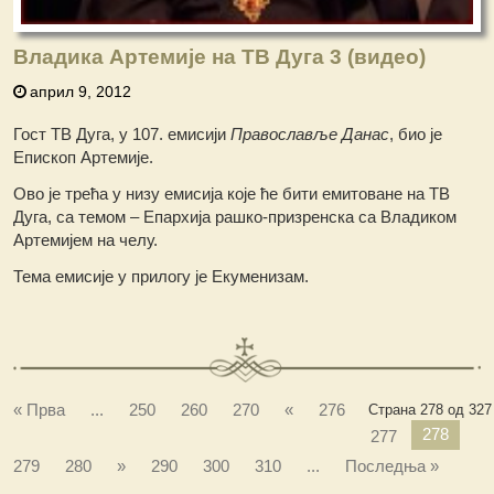
Владика Артемије на ТВ Дуга 3 (видео)
април 9, 2012
Гост ТВ Дуга, у 107. емисији
Православље Данас
, био је
Епископ Артемије.
Ово је трећа у низу емисија које ће бити емитоване на ТВ
Дуга, са темом – Епархија рашко-призренска са Владиком
Артемијем на челу.
Тема емисије у прилогу је Екуменизам.
« Прва
...
250
260
270
«
276
Страна 278 од 327
278
277
279
280
»
290
300
310
...
Последња »