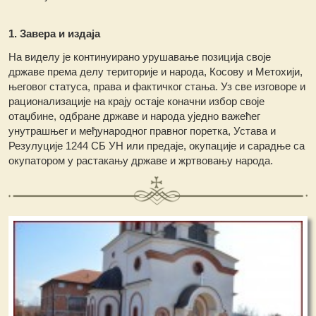
1. Завера и издаја
На виделу је континуирано урушавање позиција своје
државе према делу територије и народа, Косову и Метохији,
његовог статуса, права и фактичког стања. Уз све изговоре и
рационализације на крају остаје коначни избор своје
отаџбине, одбране државе и народа уједно важећег
унутрашњег и међународног правног поретка, Устава и
Резулуције 1244 СБ УН или предаје, окупације и сарадње са
окупатором у растакању државе и жртвовању народа.