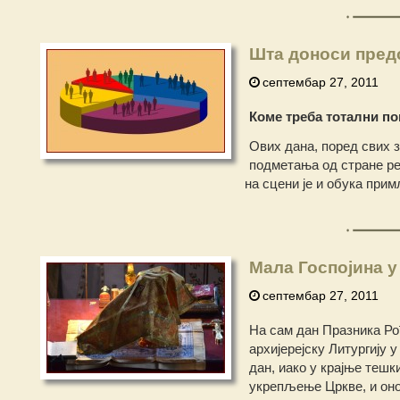
Шта доноси пред
септембар 27, 2011
Коме треба тотални по
Ових дана, поред свих з
подметања од стране ре
на сцени је и обука при
Мала Госпојина 
септембар 27, 2011
На сам дан Празника Р
архијерејску Литургију 
дан, иако у крајње тешк
укрепљење Цркве, и оног