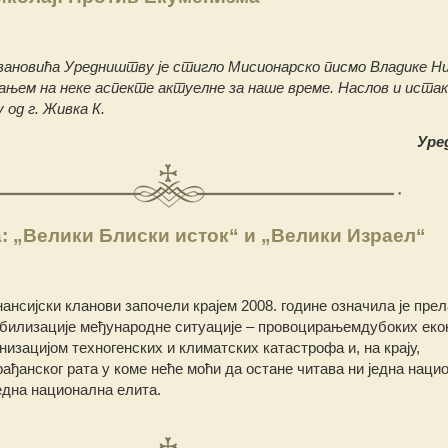
вановића Уредништву је стигло Мисионарско писмо Владике Ни
ивањем на неке аспекте актуелне за наше време. Наслов и иста
од г. Живка К.
Уре
: „Велики Блиски исток“ и „Велики Израел“
нансијски кланови започели крајем 2008. године означила је прел
абилизације међународне ситуације – провоцирањемдубоких еко
низацијом техногенских и климатских катастрофа и, на крају,
ађанског рата у коме неће моћи да остане читава ни једна наци
една национална елита.