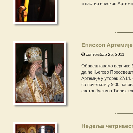
и пастир епископ Артеми
Епископ Артемије
септембар 25, 2011
Обавештавамо вернике бо
да ће Његово Преосвеште
Артемије у уторак 27/14
са почетком у 9:00 часов
светог Јустина Ћелијског
Недеља четрнаес