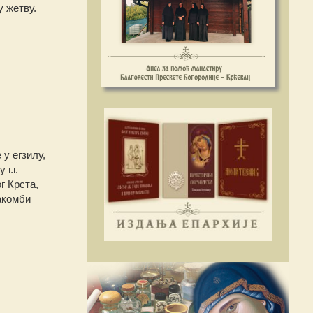
у жетву.
у егзилу,
г.г.
г Крста,
такомби