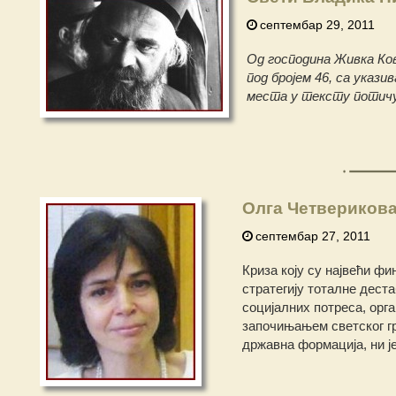
септембар 29, 2011
Од господина Живка Ко
под бројем 46, са указ
места у тексту потичу 
Олга Четверикова
септембар 27, 2011
Криза коју су највећи фи
стратегију тоталне дест
социјалних потреса, орга
започињањем светског гр
државна формација, ни ј