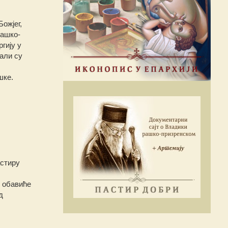
ожјег,
рашко-
ргију у
али су
шке.
астиру
, обавиће
д