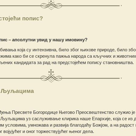
стојећи попис?
пис – апсолутни увид у нашу имовину?
бивања која су интензивна, било због њихове природе, било збо
жима како би се скренула пажња народа са кључних и животних
мљених кандидата за рад на предстојећем попису становништва.
у Љуљацима
ођења Пресвете Богородице Његово Преосвештенство служио је
у Љуљацима уз саслуживање клирика наше Епархије, која се из 
им условима, умножава и развија благодаћу Божјом, а на радост 
 војујућег и оног торжествујућег њеног дела.