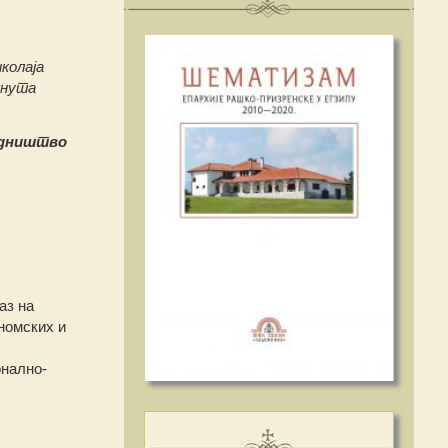
колаја
кнута
дништво
аз на
номских и
онално-