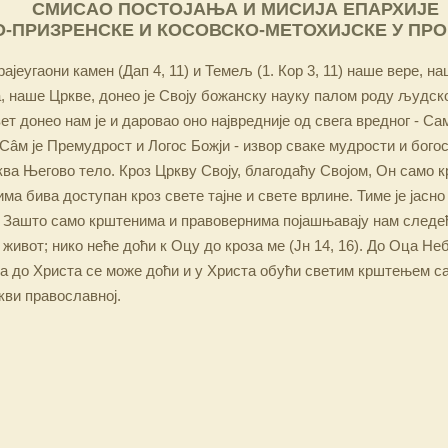
СМИСАО ПОСТОЈАЊА И МИСИЈА ЕПАРХИЈЕ
-ПРИЗРЕНСКЕ И КОСОВСКО-МЕТОХИЈСКЕ У ПР
ајеугаони камен (Дап 4, 11) и Темељ (1. Кор 3, 11) наше вере, н
 наше Цркве, донео је Своју божанску науку палом роду људско
ет донео нам је и даровао оно највредније од свега вредног - Са
Сâм је Премудрост и Логос Божји - извор сваке мудрости и бого
ква Његово тело. Кроз Цркву Своју, благодаћу Својом, Он само 
а бива доступан кроз свете тајне и свете врлине. Тиме је јасно
 Зашто само крштенима и правовернима појашњавају нам следећ
 живот; нико неће доћи к Оцу до кроза ме (Јн 14, 16). До Оца Не
 а до Христа се може доћи и у Христа обући светим крштењем с
кви православној.