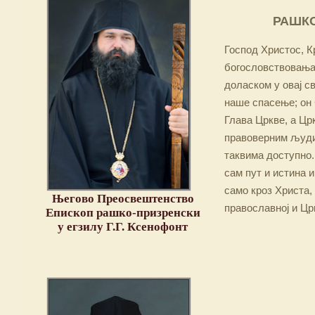
РАШКО
Господ Христос, Кр
богословствовања,
доласком у овај св
наше спасење; он 
Глава Цркве, а Цр
правоверним људим
таквима доступно.
сам пут и истина и
само кроз Христа,
Његово Преосвештенство
православној и Цр
Епископ рашко-призренски
у егзилу Г.Г. Ксенофонт