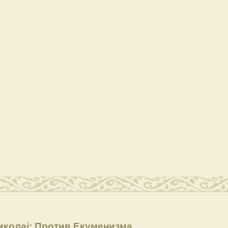
иколај: Против Екуменизма