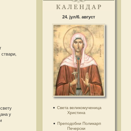
24. јул/6. август
г
 ствари,
Света великомученица
 свету
Христина
дана у
и
Преподобни Поликарп
Печерски