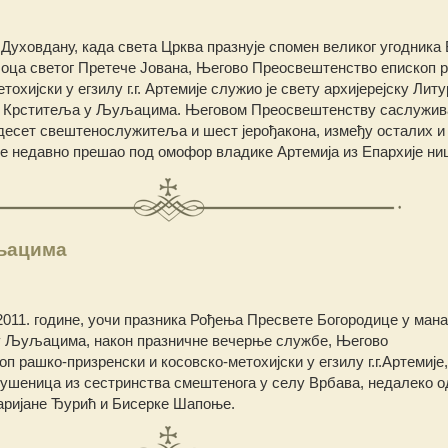
Духовдану, када света Црква празнује спомен великог угодника Б
, оца светог Претече Јована, Његово Преосвештенство епископ 
охијски у егзилу г.г. Артемије служио је свету архијерејску Литу
на Крститеља у Љуљацима. Његовом Преосвештенству саслужив
десет свештенослужитеља и шест јерођакона, између осталих и
и је недавно прешао под омофор владике Артемија из Епархије ни
љацима
 2011. године, уочи празника Рођења Пресвете Богородице у ман
 у Љуљацима, након празничне вечерње службе, Његово
 рашко-призренски и косовско-метохијски у егзилу г.г.Артемије
ушеница из сестринства смештеногa у селу Врбава, недалеко о
ријане Ђурић и Бисерке Шапоње.