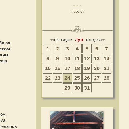
Пролог
Јул
<<Претходни
Следећи>>
би са
1
2
3
4
5
6
7
аском
алим
8
9
10
11
12
13
14
ија
15
16
17
18
19
20
21
22
23
24
25
26
27
28
29
30
31
том
има
бделатељ