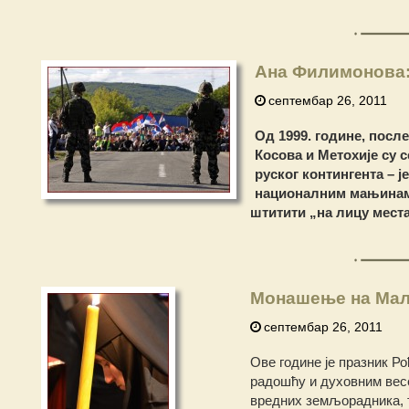
Ана Филимонова:
септембар 26, 2011
Oд 1999. године, посл
Косова и Метохије су с
руског контингента – ј
националним мањинама 
штитити „на лицу места
Монашење на Мал
септембар 26, 2011
Ове године је празник 
радошћу и духовним весе
вредних земљорадника, т