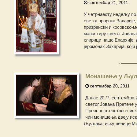
септембар 21, 2011
У четрнаесту недељу по 
светог пророка Захарије
призренски и косовско-мет
манастиру светог Јова
клирици наше Епархије, 
јеромонах Захарија, кој
Монашење у Љу
септембар 20, 2011
Данас 20./7. септембра
светог Јована Претече
Преосвештенство епископ
чин монашења двеју иск
Љуљака, искушенице Ма