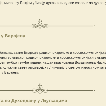
је, милошћу Божјом убирају духовни плодови сазрели за духовн
 у Барајеву
госпасаване Епархије рашко-призренске и косовско-метохијске 
нство епископ рашко-призренски и косовско-метохијски у егзилу 
. септембра текуће године, на дан празновања Воздвижења Часно
а, служити свету архијерејску Литургију у светом манастиру-ка
 у Барајеву.
та по Духовдану у Љуљацима