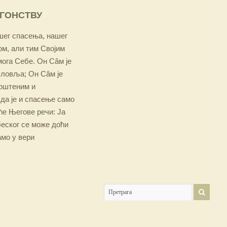
ОГОНСТВУ
ашег спасења, нашег
м, али тим Својим
мога Себе. Он Сâм је
словља; Он Сâм је
крштеним и
 да је и спасење само
е Његове речи: Ја
беског се може доћи
амо у вери