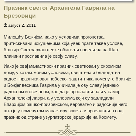
Празник светог Архангела Гаврила на
Брезовици
август 2, 2011
Милошћу Божијом, иако у условима прогонства,
притискивани искушењима која увек прате такве услове,
братија Светоарханглеске обитељи насељена на Шар-
планини прославила је своју славу.
Иако је овај манастирски празник светкован у скромном
дому, у катакомбним условима, свештена и блaгодатна
радост празника овог небеског заштитника поменуте братије
и Божјег весника Гаврила учинила је ову славу једнако
радосном и свечаном, као да је прослављена и у самој
Архангелској лаври, а у условима који су завладали
Епархијом рашко-призренском, вероватно и радосније него
што је у поменутом манастиру заиста и прослављен овај
празник од стране узурпаторске јерархије на Космету.