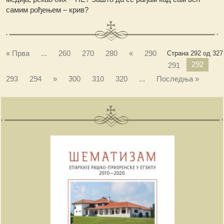
самим рођењем – крив?
« Прва
...
260
270
280
«
290
Страна 292 од 327
292
291
293
294
»
300
310
320
...
Последња »