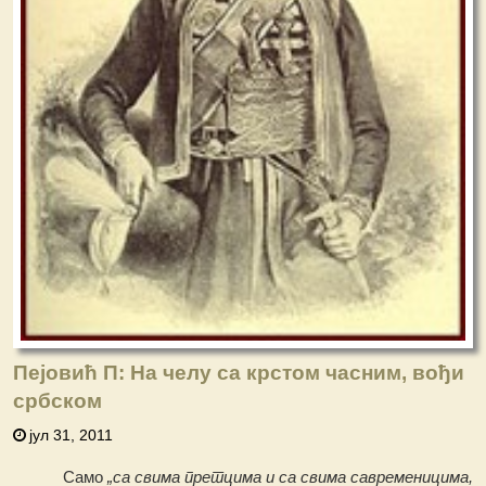
Пејовић П: На челу са крстом часним, вођи
србском
јул 31, 2011
Само
„са свима претцима и са свима савременицима,