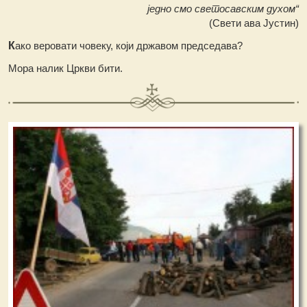
једно смо светосавским духом“
(Свети ава Јустин)
К
ако веровати човеку, који државом председава?
Mора налик Цркви бити.