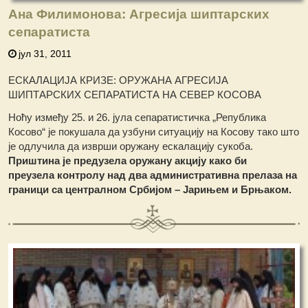
Ана Филимонова: Агресија шиптарских
сепаратиста
јул 31, 2011
ЕСКАЛАЦИЈА КРИЗЕ: ОРУЖАНА АГРЕСИЈА
ШИПТАРСКИХ СЕПАРАТИСТА НА СЕВЕР КОСОВА
Ноћу између 25. и 26. јула сепаратистичка „Република
Косово“ је покушала да узбуни ситуацију на Косову тако што
је одлучила да изврши оружану ескалацију сукоба.
Приштина је предузела оружану акцију како би
преузела контролу над два административна прелаза на
граници са централном Србијом – Јарињем и Брњаком.