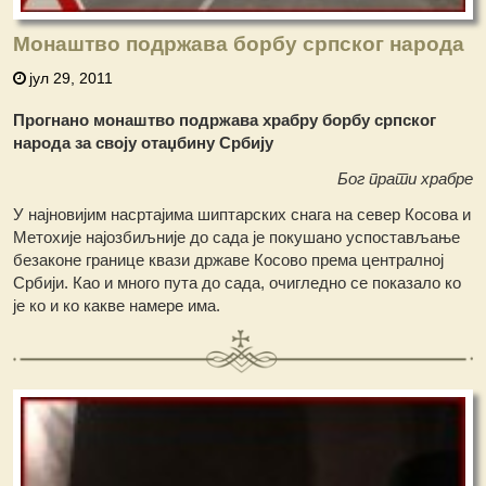
Монаштво подржава борбу српског народа
јул 29, 2011
Прогнано монаштво подржава храбру борбу српског
народа за своју отаџбину Србију
Бог прати храбре
У најновијим насртајима шиптарских снага на север Косова и
Метохије најозбиљније до сада је покушано успостављање
безаконе границе квази државе Косово према централној
Србији. Као и много пута до сада, очигледно се показало ко
је ко и ко какве намере има.