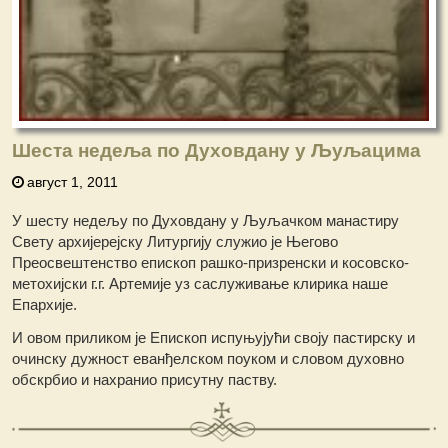
Шеста недеља по Духовдану у Љуљацима
август 1, 2011
У шесту недељу по Духовдану у Љуљачком манастиру
Свету архијерејску Литургију служио је Његово
Преосвештенство епископ рашко-призренски и косовско-
метохијски г.г. Артемије уз саслуживање клирика наше
Епархије.
И овом приликом је Епископ испуњујући своју пастирску и
очинску дужност еванђелском поуком и словом духовно
обскрбио и нахранио присутну паству.