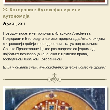
Ж. Которанин: Аутокефалија или
аутономија
јул 31, 2011
Поводом посете митрополита Илариона Алефејева
Подгорици и Београду и његовог предлога да Амфилохијева
митрополија добије конфедерални статус под окриљем
Српске Православне Цркве разговарамо са једним од
најбољих познаваоца канонског и црквеног права,
господином Жељком Которанином.
Шта у ствари значи аутокефалност једне помесне Цркве?