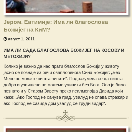
Јером. Евтимије: Има ли благослова
Божијег на КиМ?
август 1, 2011
ИМА ЛИ САДА БЛАГОСЛОВА БОЖИЈЕГ НА КОСОВУ И
МЕТОХИЈИ?
Колико је важно да нас прати благослов Божији у животу
јасно се познаје из речи оваплоћенога Сина Божијег: „Без
Мене не можете ништа чинити“. Подразумева се да ништа
добро и узвишено не можемо учинити без Бога. Ово је било
познато и у Старом Завету преко псалмопојца Давида који
каже: „Ако Господ не сачува град, узалуд не спава стражар и
ако Господ не сазида дом узалуд се труди зидар“.