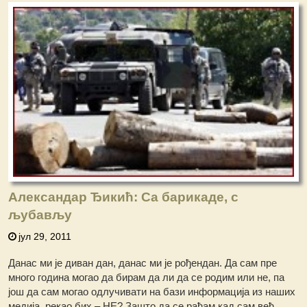
Александар Ђикић: Са барикаде, с
љубављу
јул 29, 2011
Данас ми је диван дан, данас ми је рођендан. Да сам пре
много година могао да бирам да ли да се родим или не, па
још да сам могао одлучивати на бази информација из наших
медија, рекао бих – НЕ? Зашто да се рађам кад сам већ