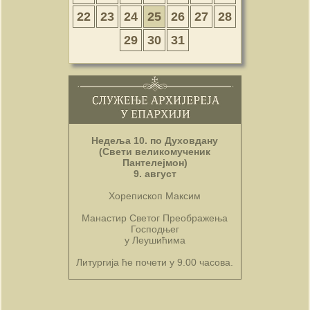
22
23
24
25
26
27
28
29
30
31
Недеља 10. по Духовдану
(Свети великомученик
Пантелејмон)
9. август
Хорепископ Максим
Манастир Светог Преображења
Господњег
у Леушићима
Литургија ће почети у 9.00 часова.