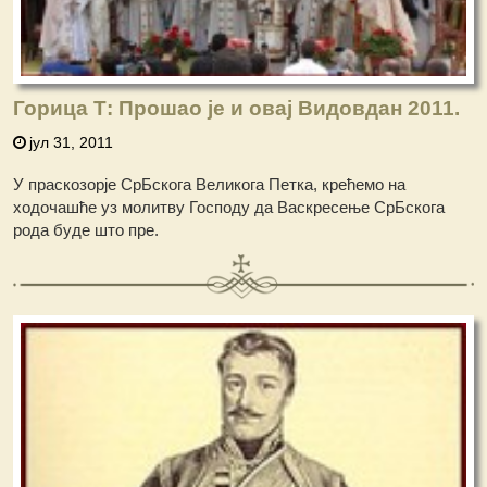
Горица Т: Прошао је и овај Видовдан 2011.
јул 31, 2011
У праскозорје СрБскога Великога Петка, крећемо на
ходочашће уз молитву Господу да Васкресење СрБскога
рода буде што пре.