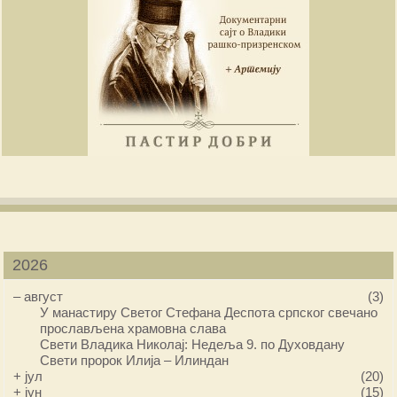
2026
–
август
(3)
У манастиру Светог Стефана Деспота српског свечано
прослављена храмовна слава
Свети Владика Николај: Недеља 9. по Духовдану
Свети пророк Илија – Илиндан
+
јул
(20)
+
јун
(15)