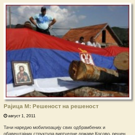
Рајица М: Решеност на решеност
август 1, 2011
Тачи наредио мобилизацију свих одбрамбених и
обавештајних структура виртуелне државе Косово, решен