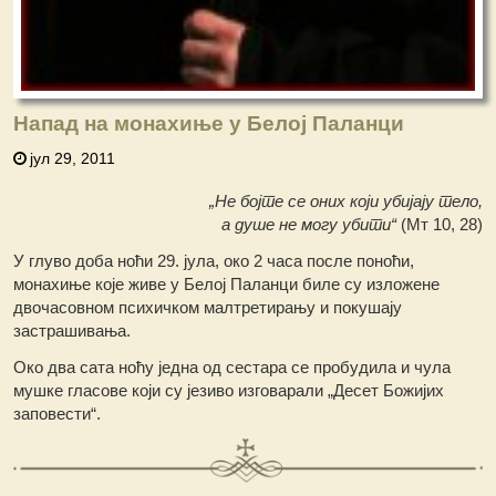
Напад на монахиње у Белој Паланци
јул 29, 2011
„Не бојте се оних који убијају тело,
а душе не могу убити“
(Мт 10, 28)
У глуво доба ноћи 29. јула, око 2 часа после поноћи,
монахиње које живе у Белој Паланци биле су изложене
двочасовном психичком малтретирању и покушају
застрашивања.
Око два сата ноћу једна од сестара се пробудила и чула
мушке гласове који су језиво изговарали „Десет Божијих
заповести“.