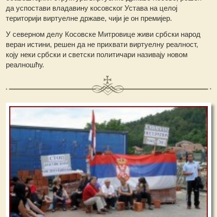
да успостави владавину косовског Устава на целој
територији виртуелне државе, чији је он премијер.
У северном делу Косовске Митровице живи србски народ
веран истини, решен да не прихвати виртуелну реалност,
коју неки србски и светски политичари називају новом
реалношћу.