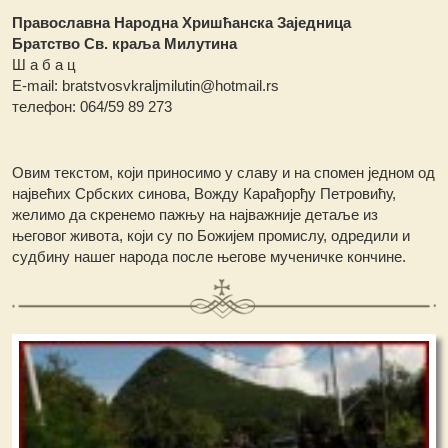
Православна Народна Хришћанска Заједница
Братство Св. краља Милутина
Ш а б а ц
Е-mail: bratstvosvkraljmilutin@hotmail.rs
телефон: 064/59 89 273
Овим текстом, који приносимо у славу и на спомен једном од
највећих Србских синова, Вожду Карађорђу Петровићу,
желимо да скренемо пажњу на најважније детаље из
његовог живота, који су по Божијем промислу, одредили и
судбину нашег народа после његове мученичке кончине.