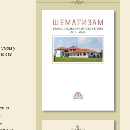
; умом у
е; сви
евно
.
м
ејства