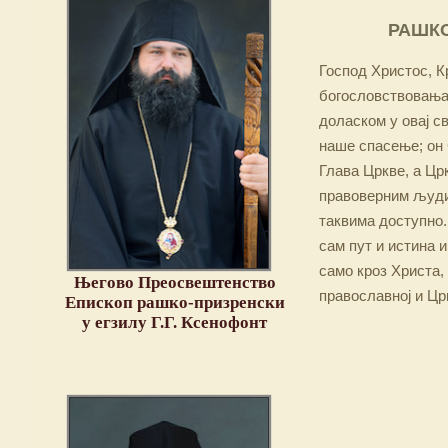
РАШКО
Господ Христос, Кр
богословствовања,
доласком у овај св
наше спасење; он 
Глава Цркве, а Цр
правоверним људим
таквима доступно.
сам пут и истина и
само кроз Христа,
Његово Преосвештенство
православној и Цр
Епископ рашко-призренски
у егзилу Г.Г. Ксенофонт