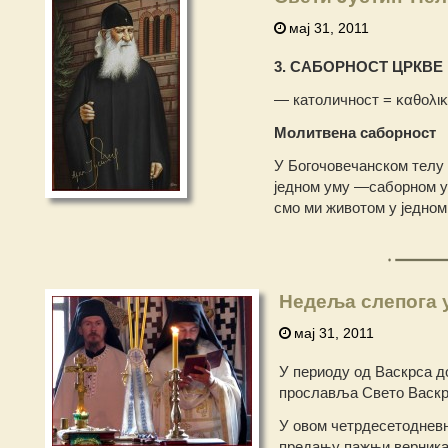
мај 31, 2011
3. САБОРНОСТ ЦРКВЕ
— католичност = καθολι
Молитвена саборност
У Богочовечанском телу 
једном уму —саборном ум
смо ми животом у једно
Недеља слепога
мај 31, 2011
У периоду од Васкрса 
прославља Свето Васкрс
У овом четрдесетоднев
предању пажњи верника 