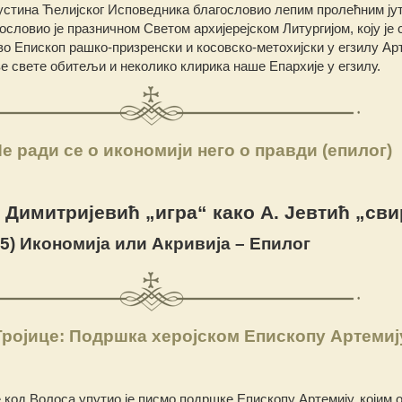
устина Ћелијског Исповедника благословио лепим пролећним јут
ословио је празничном Светом архијерејском Литургијом, коју je
 Епископ рашко-призренски и косовско-метохијски у егзилу Арт
е свете обитељи и неколико клирика наше Епархије у егзилу.
е ради се о икономији него о правди (епилог)
. Димитријевић „игра“ како А. Јевтић „сви
5) Икономија или Акривија – Епилог
ројице: Подршка херојском Епископу Артемиј
код Волоса упутио је писмо подршке Епископу Артемију, којим о