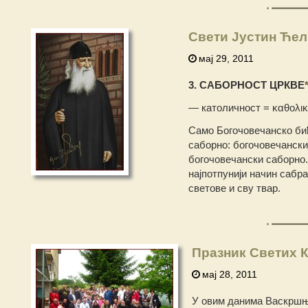
Свети Јустин Ћел
мај 29, 2011
3. САБОРНОСТ ЦРКВЕ
— католичност = καθολι
Само Богочовечанско бић
саборно: богочовечански
богочовечански саборно.
најпотпунији начин сабра
светове и сву твар.
Празник Светих К
мај 28, 2011
У овим данима Васкршње