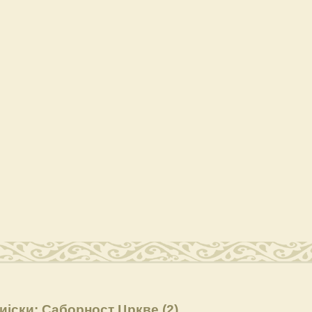
ијски: Саборност Цркве (2)