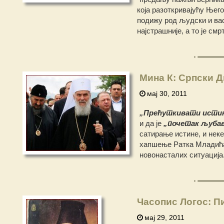
која разоткривајућу Њег
подижу род људски и васк
најстрашније, а то је смрт
Мина К: Српски Д
мај 30, 2011
„Прећуткивати истин
и да је
„почетак љуба
сатирање истине, и нек
хапшење Ратка Младића, 
новонасталих ситуација
Часопис Логос: П
мај 29, 2011