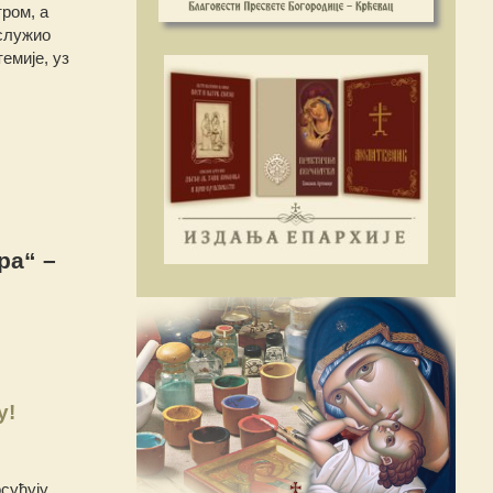
ром, а
 служио
емије, уз
ра“ –
у!
суђују