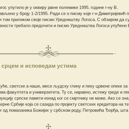
с упутило је у оквиру јавне полемике 1995. године г-ну В.
вљено у броју 1-2/1995. Ради се о писму које г-н Димитријевић
ћи том приликом своје писмо Уредништву Логоса. С обзиром да с
авности требало предочити и писмо Уредништва Логоса упућено 
м срцем и исповедам устима
уће, светске а наше, месе људску глину и пеку црвене опеке за 
ма факултета и универзитета. Ту се, наравно, истежу греде и пе
укцију српске памети изнад ког се смртнику не може. Ако се зна,
ерне Србије која се сазида по пројекту светских кредитора на 
ог од помазаника Божијих у србском роду, Петровића Ђорђа, шта