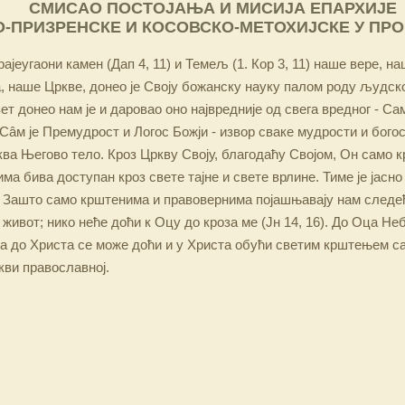
СМИСАО ПОСТОЈАЊА И МИСИЈА ЕПАРХИЈЕ
-ПРИЗРЕНСКЕ И КОСОВСКО-МЕТОХИЈСКЕ У ПР
ајеугаони камен (Дап 4, 11) и Темељ (1. Кор 3, 11) наше вере, н
 наше Цркве, донео је Своју божанску науку палом роду људско
ет донео нам је и даровао оно највредније од свега вредног - Са
Сâм је Премудрост и Логос Божји - извор сваке мудрости и бого
ква Његово тело. Кроз Цркву Своју, благодаћу Својом, Он само 
а бива доступан кроз свете тајне и свете врлине. Тиме је јасно
 Зашто само крштенима и правовернима појашњавају нам следећ
 живот; нико неће доћи к Оцу до кроза ме (Јн 14, 16). До Оца Не
 а до Христа се може доћи и у Христа обући светим крштењем с
кви православној.