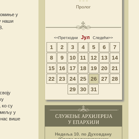
Пролог
 помиње у
у наши
В.
Јул
<<Претходни
Следећи>>
1
2
3
4
5
6
7
8
9
10
11
12
13
14
15
16
17
18
19
20
21
22
23
24
25
26
27
28
29
30
31
своју
ку
 ко су
темељу у
 нас више
Недеља 10. по Духовдану