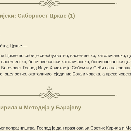
ијски: Саборност Цркве (1)
*
κότης Цркве —
е Цркве по себи је свеобухватно, васељенско, католичанско, ц
 васељенско, богочовечански католичанско, богочовечански це
 Богочовек Господ Исус Христос је Собом и у Себи на најсаврше
о, оцелостио, окатоличио, сјединио Бога и човека, а преко човек
ирила и Методија у Барајеву
г попразништва, Господ је дан празновања Светих Кирила и Ме