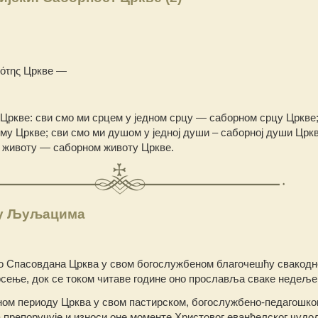
κότης Цркве —
Цркве: сви смо ми срцем у једном срцу — саборном срцу Цркве
у Цркве; сви смо ми душом у једној души – саборној души Цркв
м животу — саборном животу Цркве.
 у Љуљацима
до Спасовдана Црква у свом богослужбеном благочешћу свакодн
ење, док се током читаве године оно прославља сваке недеље
ном периоду Црква у свом пастирском, богослужбено-педагошко
препоручује и износи оне моменте Христовог еванђелског чудод