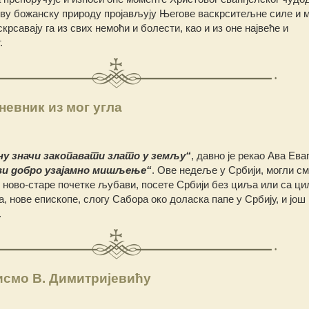
ову божанску природу пројављују Његове васкрситељне силе и м
рсавају га из свих немоћи и болести, као и из оне највеће и
.
невник из мог угла
у значи закопавати злато у земљу“
, давно је рекао Ава Еваг
ви добро узајамно мишљење“
. Ове недеље у Србији, могли с
е ново-старе почетке љубави, посете Србији без циља или са ц
нове епископе, слогу Сабора око доласка папе у Србију, и још 
.
исмо В. Димитријевићу