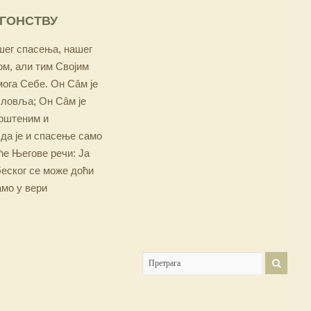
ОГОНСТВУ
ашег спасења, нашег
м, али тим Својим
мога Себе. Он Сâм је
словља; Он Сâм је
крштеним и
 да је и спасење само
е Његове речи: Ја
беског се може доћи
амо у вери