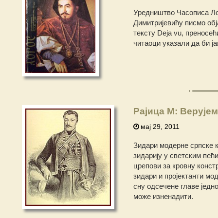
Уредништво Часописа Лого
Димитријевићу писмо обја
тексту Deja vu, преносе
читаоци указали да би ј
Рајица М: Верује
мај 29, 2011
Зидари модерне српске к
зидарију у светским пећи
црепови за кровну констр
зидари и пројектанти мод
сну одсечене главе једн
може изненадити.