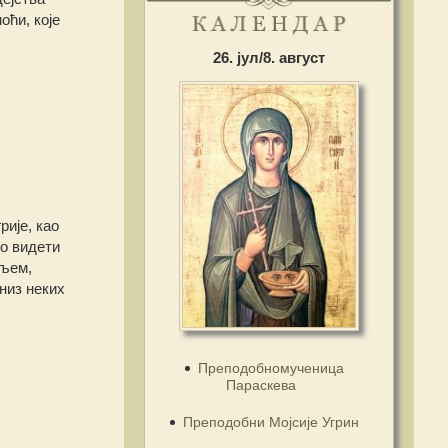
оћи, које
26. јул/8. август
рије, као
мо видети
иљем,
низ неких
Преподобномученица
Параскева
Преподобни Мојсије Угрин