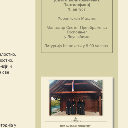
(Свети великомученик
Пантелејмон)
9. август
Хорепископ Максим
Манастир Светог Преображења
Господњег
у Леушићима
Литургија ће почети у 9.00 часова.
елостно,
лостно,
нији и
а све
тодија у