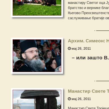
манастиру Светог оца Ј
братство и вернике благ
Његово Преосвештенство
саслуживање братије ов
Архим. Симеон: Н
мај 26, 2011
– или зашто В
Манастир Свете Т
мај 26, 2011
Манастир Свете Тројице 