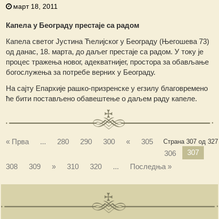
март 18, 2011
Капела у Београду престаје са радом
Капела светог Јустина Ћелијског у Београду (Његошева 73)
од данас, 18. марта, до даљег престаје са радом. У току је
процес тражења новог, адекватнијег, простора за обављање
богослужења за потребе верних у Београду.
На сајту Епархије рашко-призренске у егзилу благовремено
ће бити постављено обавештење о даљем раду капеле.
« Прва
...
280
290
300
«
305
Страна 307 од 327
307
306
308
309
»
310
320
...
Последња »