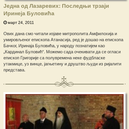
Једна од Лазаревих: Последњи трзаји
Иринеја Буловића
март 24, 2011
Ових дана смо читали изјаве митрополита Амфилохија и
умировљеног епископа Атанасија, ред је дошао на епископа
Бачког, Иринаја Буловића, у народу познатијем као
„Кардинал Буловић“. Можемо сада очекивати да се огласи
епископ Григорије са полувремена неке фудбласке
утакмице, уз винце, јагњетину и друштво људи из ријалити
представа.