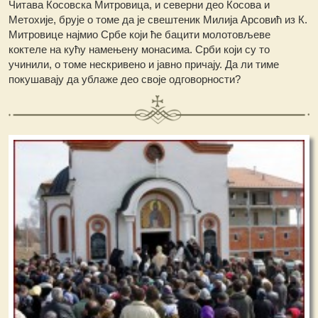
Читава Косовска Митровица, и северни део Косова и
Метохије, брује о томе да је свештеник Милија Арсовић из К.
Митровице најмио Србе који ће бацити молотовљеве
коктеле на кућу намењену монасима. Срби који су то
учинили, о томе нескривено и јавно причају. Да ли тиме
покушавају да ублаже део своје одговорности?