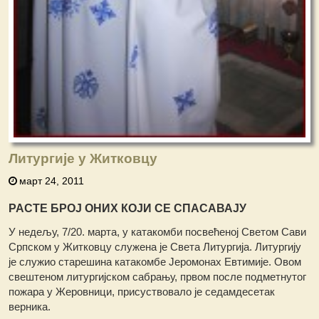
Литургије у Житковцу
март 24, 2011
РАСТЕ БРОЈ ОНИХ КОЈИ СЕ СПАСАВАЈУ
У недељу, 7/20. марта, у катакомби посвећеној Светом Сави
Српском у Житковцу служена је Света Литургија. Литургију
је служио старешина катакомбе Јеромонах Евтимије. Овом
свештеном литургијском сабрању, првом после подметнутог
пожара у Жеровници, присуствовало је седамдесетак
верника.