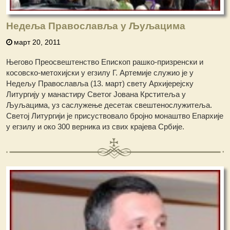
Недеља Православља у Љуљацима
март 20, 2011
Његово Преосвештенство Епископ рашко-призренски и
косовско-метохијски у егзилу Г. Артемије служио је у
Недељу Православља (13. март) свету Архијерејску
Литургију у манастиру Светог Јована Крститеља у
Љуљацима, уз саслужење десетак свештенослужитеља.
Светој Литургији је присуствовало бројно монаштво Епархије
у егзилу и око 300 верника из свих крајева Србије.