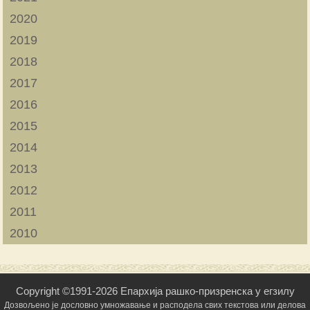
2020
2019
2018
2017
2016
2015
2014
2013
2012
2011
2010
Copyright ©1991-2026 Епархија рашко-призренска у егзилу
Дозвољено је дословно умножавање и расподела свих текстова или делова