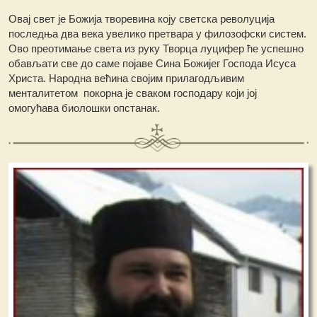
Овај свет је Божија творевина коју светска револуција
последња два века увелико претвара у филозофски систем.
Ово преотимање света из руку Творца луцифер ће успешно
обављати све до саме појаве Сина Божијег Господа Исуса
Христа. Народна већина својим прилагодљивим
менталитетом покорна је сваком господару који јој
омогућава биолошки опстанак.