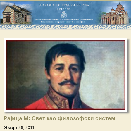
Рајица М: Свет као филозофски систем
март 26, 2011