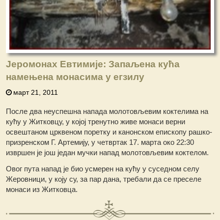
Јеромонах Евтимије: Запаљена кућа
намењена монасима у егзилу
март 21, 2011
После два неуспешна напада молотовљевим коктелима на
кућу у Житковцу, у којој тренутно живе монаси верни
освештаном црквеном поретку и канонском епископу рашко-
призренском Г. Артемију, у четвртак 17. марта око 22:30
извршен је још један мучки напад молотовљевим коктелом.
Овог пута напад је био усмерен на кућу у суседном селу
Жеровници, у коју су, за пар дана, требали да се преселе
монаси из Житковца.