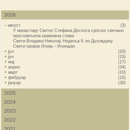
2026
–
август
(3)
У манастиру Светог Стефана Деспота српског свечано
прослављена храмовна слава
Свети Владика Николај: Недеља 9. по Духовдану
Свети пророк Илија – Илиндан
+
јул
(20)
+
јун
(15)
+
мај
(17)
+
април
(34)
+
март
(10)
+
фебруар
(15)
+
јануар
(30)
2025
2024
2023
2022
2021