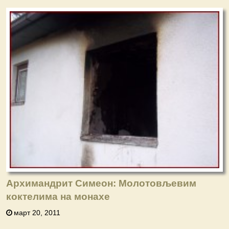
Архимандрит Симеон: Молотовљевим
коктелима на монахе
март 20, 2011