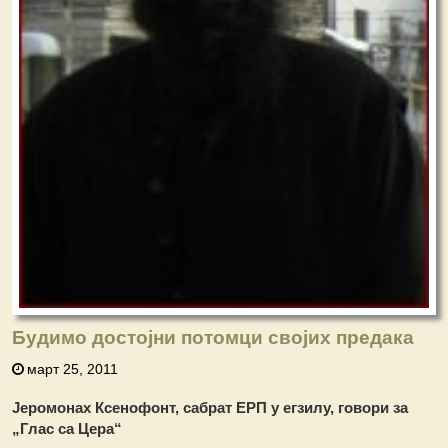
Будимо достојни потомци својих предака
март 25, 2011
Jеромонах Ксенофонт, сабрат ЕРП у егзилу, говори за
„Глас са Цера“