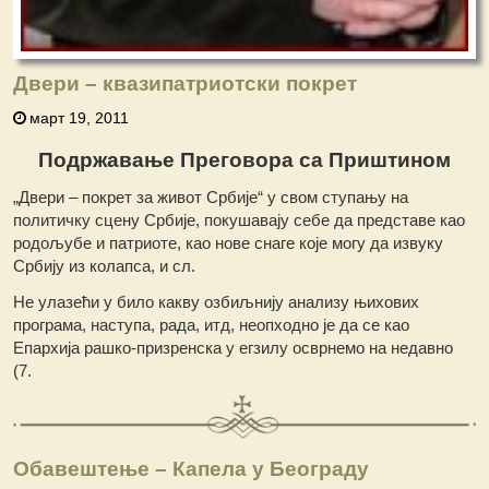
Двери – квазипатриотски покрет
март 19, 2011
Подржавање Преговора са Приштином
„Двери – покрет за живот Србије“ у свом ступању на
политичку сцену Србије, покушавају себе да представе као
родољубе и патриоте, као нове снаге које могу да извуку
Србију из колапса, и сл.
Не улазећи у било какву озбиљнију анализу њихових
програма, наступа, рада, итд, неопходно је да се као
Епархија рашко-призренска у егзилу осврнемо на недавно
(7.
Обавештење – Капела у Београду