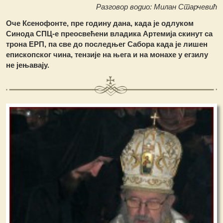
Разговор водио: Милан Старчевић
Оче Ксенофонте, пре годину дана, када је одлуком
Синода СПЦ-е преосвећени владика Артемија скинут са
трона ЕРП, па све до последњег Сабора када је лишен
епископског чина, тензије на њега и на монахе у егзилу
не јењавају.