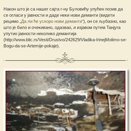
Након што је са нашег сајта г-ну Буловићу упућен позив да
се огласи у јавности и даде неки нови деманти (видети
рецимо
„Да ли ће ускоро нови деманти“
), он се љубазно, као
што је било и очекивано, одазвао, и изјавом путем Танјуга
упутио јавности неколико демантија
(http://www.blic.rs/Vesti/Drustvo/242629/Vladika-IrinejMolimo-se-
Bogu-da-se-Artemije-pokaje).