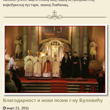
војвођанској пустари, званој Ловћенац.
Благодарност и нови позив г-ну Буловићу
март 21, 2011