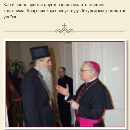
Као и после првог и другог напада молотовљевим
коктелима, број оних који присуствују Литургијама је додатно
увећан.