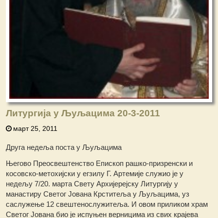
Литургија у Љуљацима 20-3-2011
март 25, 2011
Друга недеља поста у Љуљацима
Његово Преосвештенство Епископ рашко-призренски и
косовско-метохијски у егзилу Г. Артемије служио је у
недељу 7/20. марта Свету Архијерејску Литургију у
манастиру Светог Јована Крститеља у Љуљацима, уз
саслужење 12 свештенослужитеља. И овом приликом храм
Светог Јована био је испуњен верницима из свих крајева