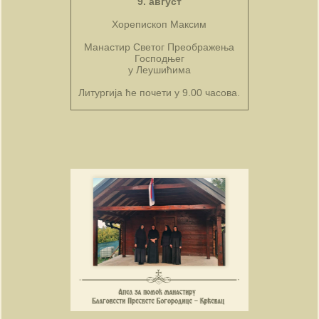
9. август
Хорепископ Максим
Манастир Светог Преображења
Господњег
у Леушићима
Литургија ће почети у 9.00 часова.