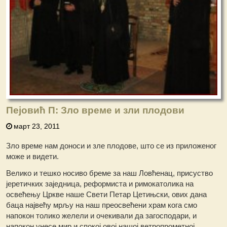
Пејовић П: Зло време и зли плодови
март 23, 2011
Зло време нам доноси и зле плодове, што се из приложеног
може и видети.
Велико и тешко носиво бреме за наш Ловћенац, присуство
јеретичких заједница, реформиста и римокатолика на
освећењу Цркве наше Свети Петар Цетињски, ових дана
баца највећу мрљу на наш преосвећени храм кога смо
напокон толико желели и очекивали да загосподари, и
напокон унесе мир и спокој овој нашој ветропрометној