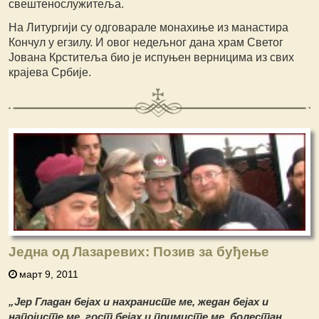
свештенослужитеља.
На Литургији су одговарале монахиње из манастира
Кончул у егзилу. И овог недељног дана храм Светог
Јована Крститеља био је испуњен верницима из свих
крајева Србије.
Једна од Лазаревих: Позив за буђење
март 9, 2011
„Јер Гладан бејах и нахранисте ме, жедан бејах и
напојисте ме, гост бејах и примисте ме, болестан