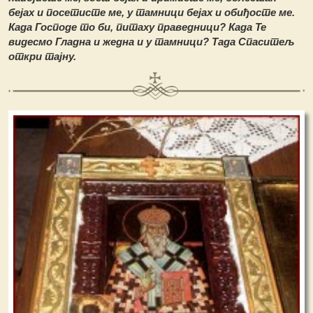
бејах и посетисте ме, у тамници бејах и обиђосте ме.
Када Господе то би, питаху праведници? Када Те
видесмо Гладна и жедна и у тамници? Тада Спаситељ
откри тајну.