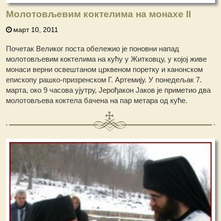
Молотовљевим коктелима на монахе II
март 10, 2011
Почетак Великог поста обележио је поновни напад
молотовљевим коктелима на кућу у Житковцу, у којој живе
монаси верни освештаном црквеном поретку и канонском
епископу рашко-призренском Г. Артемију. У понедељак 7.
марта, око 9 часова ујутру, Јерођакон Јаков је приметио два
молотовљева коктела бачена на пар метара од куће.