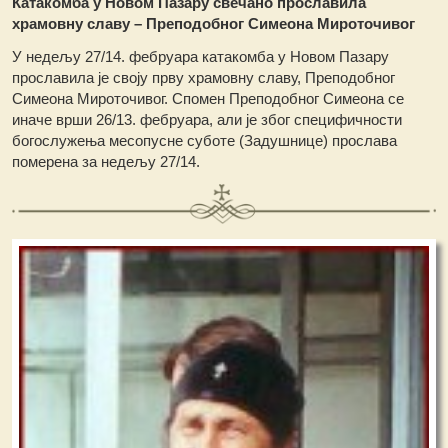
Катакомба у Новом Пазару свечано прославила
храмовну славу – Преподобног Симеона Мироточивог
У недељу 27/14. фебруара катакомба у Новом Пазару
прославила је своју прву храмовну славу, Преподобног
Симеона Мироточивог. Спомен Преподобног Симеона се
иначе врши 26/13. фебруара, али је због специфичности
богослужења месопусне суботе (Задушнице) прослава
померена за недељу 27/14.