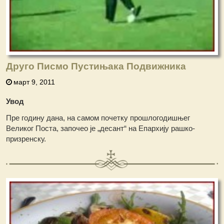
Друго Писмо Пустињака Подвижника
март 9, 2011
Увод
Пре годину дана, на самом почетку прошлогодишњег
Великог Поста, започео је „десант“ на Епархију рашко-
призренску.