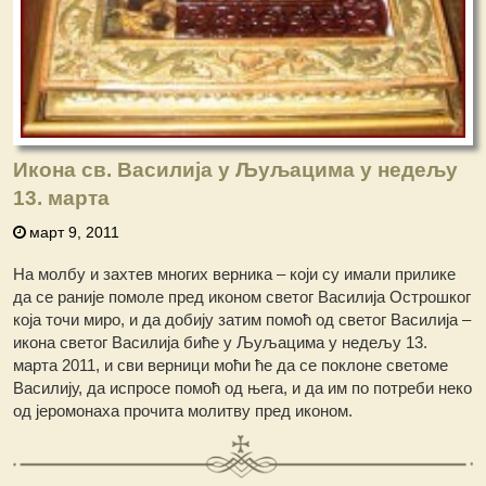
Икона св. Василија у Љуљацима у недељу
13. марта
март 9, 2011
На молбу и захтев многих верника – који су имали прилике
да се раније помоле пред иконом светог Василија Острошког
која точи миро, и да добију затим помоћ од светог Василија –
икона светог Василија биће у Љуљацима у недељу 13.
марта 2011, и сви верници моћи ће да се поклоне светоме
Василију, да испросе помоћ од њега, и да им по потреби неко
од јеромонаха прочита молитву пред иконом.