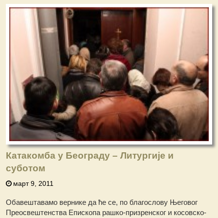
Катакомба у Београду – Литургије и
суботом
март 9, 2011
Обавештавамо вернике да ће се, по благослову Његовог
Преосвештенства Епископа рашко-призренског и косовско-