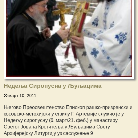
Недеља Сиропусна у Љуљацима
март 10, 2011
Његово Преосвештенство Епископ рашко-призренски и
косовско-метохијски у егзилу Г. Артемије служио је у
Недељу сиропусну (6. март/21. феб.) у манастиру
Светог Јована Крститеља у Љуљацима Свету
Архијерејску Литургију уз саслужење 9