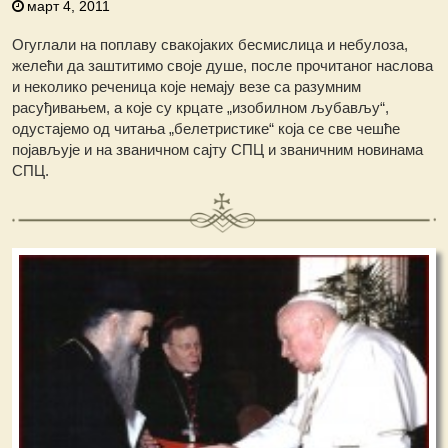
март 4, 2011
Огуглали на поплаву свакојаких бесмислица и небулоза,
желећи да заштитимо своје душе, после прочитаног наслова
и неколико реченица које немају везе са разумним
расуђивањем, a које су крцате „изобилном љубављу“,
одустајемо од читања „белетристике“ која се све чешће
појављује и на званичном сајту СПЦ и званичним новинама
СПЦ.