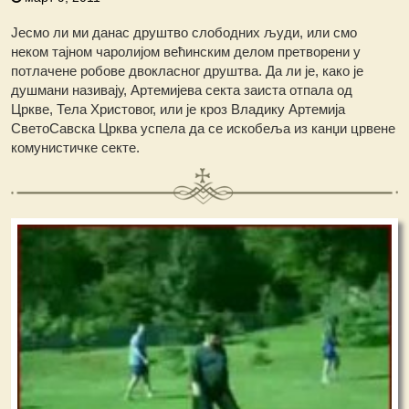
Јесмо ли ми данас друштво слободних људи, или смо
неком тајном чаролијом већинским делом претворени у
потлачене робове двокласног друштва. Да ли је, како је
душмани називају, Артемијева секта заиста отпала од
Цркве, Тела Христовог, или је кроз Владику Артемија
СветоСавска Црква успела да се искобеља из канџи црвене
комунистичке секте.