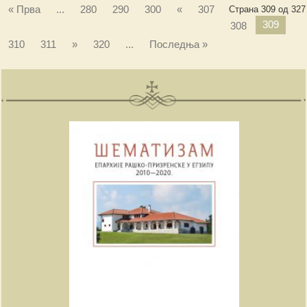
« Прва
...
280
290
300
«
307
Страна 309 од 327
309
308
310
311
»
320
...
Последња »