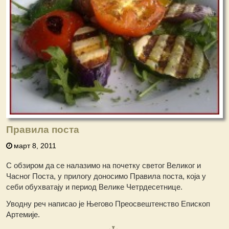
Правила поста
март 8, 2011
С обзиром да се налазимо на почетку светог Великог и
Часног Поста, у прилогу доносимо Правила поста, која у
себи обухватају и период Велике Четрдесетнице.
Уводну реч написао је Његово Преосвештенство Епископ
Артемије.