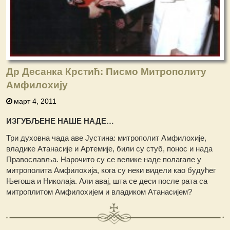
Др Десанка Крстић: Писмо Митрополиту
Амфилохију
март 4, 2011
ИЗГУБЉЕНЕ НАШЕ НАДЕ…
Три духовна чада аве Јустина: митрополит Амфилохије,
владике Атанасије и Артемије, били су стуб, понос и нада
Православља. Нарочито су се велике наде полагале у
митрополита Амфилохија, кога су неки видели као будућег
Његоша и Николаја. Али авај, шта се деси после рата са
митроплитом Амфилохијем и владиком Атанасијем?