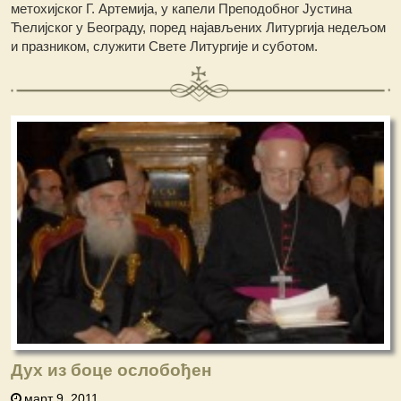
метохијског Г. Артемија, у капели Преподобног Јустина
Ћелијског у Београду, поред најављених Литургија недељом
и празником, служити Свете Литургије и суботом.
Дух из боце ослобођен
март 9, 2011