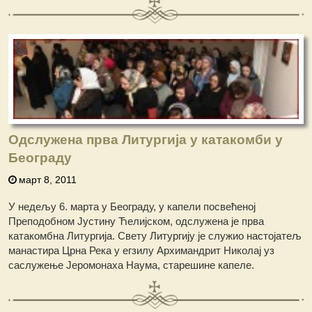
Одслужена прва Литургија у катакомби у
Београду
март 8, 2011
У недељу 6. марта у Београду, у капели посвећеној
Преподобном Јустину Ћелијском, одслужена је прва
катакомбна Литургија. Свету Литургију је служио настојатељ
манастира Црна Река у егзилу Архимандрит Николај уз
саслужење Јеромонаха Наума, старешине капеле.