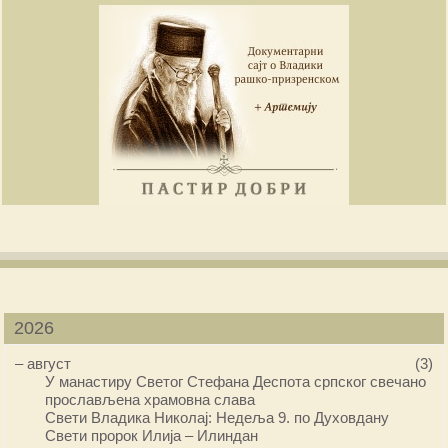
2026
–
август
(3)
У манастиру Светог Стефана Деспота српског свечано
прослављена храмовна слава
Свети Владика Николај: Недеља 9. по Духовдану
Свети пророк Илија – Илиндан