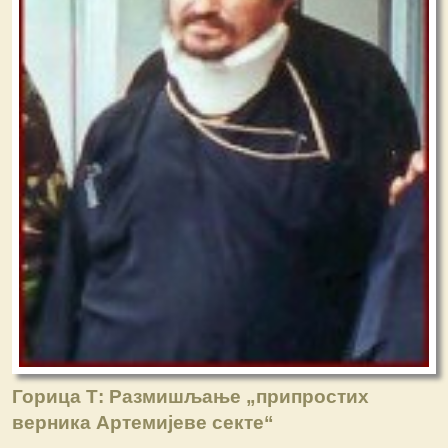
Горица Т: Размишљање „припростих
верника Артемијеве секте“