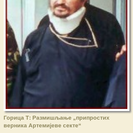
Горица Т: Размишљање „припростих
верника Артемијеве секте“