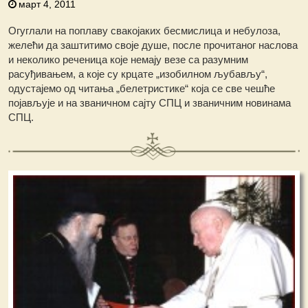
март 4, 2011
Огуглали на поплаву свакојаких бесмислица и небулоза,
желећи да заштитимо своје душе, после прочитаног наслова
и неколико реченица које немају везе са разумним
расуђивањем, a које су крцате „изобилном љубављу“,
одустајемо од читања „белетристике“ која се све чешће
појављује и на званичном сајту СПЦ и званичним новинама
СПЦ.