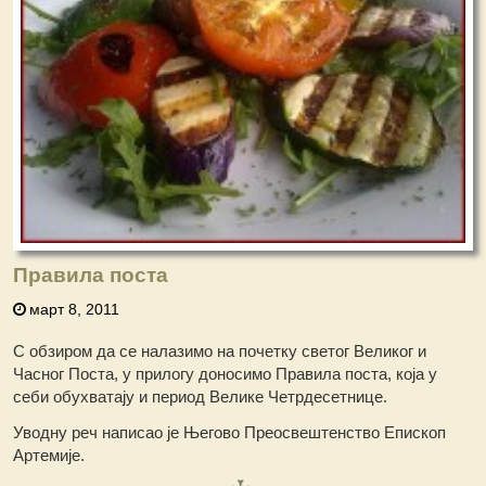
Правила поста
март 8, 2011
С обзиром да се налазимо на почетку светог Великог и
Часног Поста, у прилогу доносимо Правила поста, која у
себи обухватају и период Велике Четрдесетнице.
Уводну реч написао је Његово Преосвештенство Епископ
Артемије.