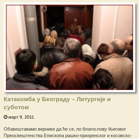
Катакомба у Београду – Литургије и
суботом
март 9, 2011
Обавештавамо вернике да ће се, по благослову Његовог
Преосвештенства Епископа рашко-призренског и косовско-