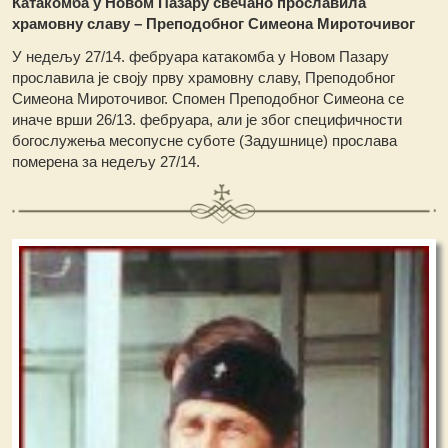
Катакомба у Новом Пазару свечано прославила
храмовну славу – Преподобног Симеона Мироточивог
У недељу 27/14. фебруара катакомба у Новом Пазару
прославила је своју прву храмовну славу, Преподобног
Симеона Мироточивог. Спомен Преподобног Симеона се
иначе врши 26/13. фебруара, али је због специфичности
богослужења месопусне суботе (Задушнице) прослава
померена за недељу 27/14.