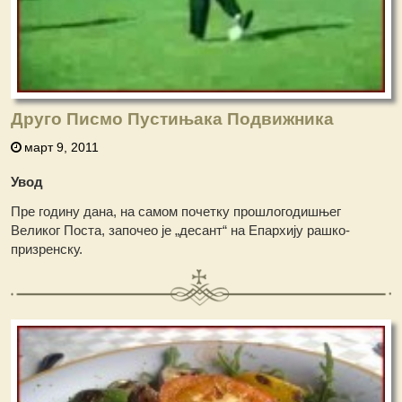
Друго Писмо Пустињака Подвижника
март 9, 2011
Увод
Пре годину дана, на самом почетку прошлогодишњег
Великог Поста, започео је „десант“ на Епархију рашко-
призренску.