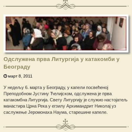
Одслужена прва Литургија у катакомби у
Београду
март 8, 2011
У недељу 6. марта у Београду, у капели посвећеној
Преподобном Јустину Ћелијском, одслужена је прва
катакомбна Литургија. Свету Литургију је служио настојатељ
манастира Црна Река у егзилу Архимандрит Николај уз
саслужење Јеромонаха Наума, старешине капеле.