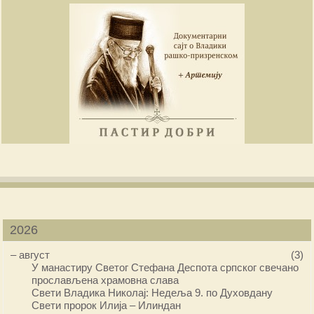
2026
–
август
(3)
У манастиру Светог Стефана Деспота српског свечано
прослављена храмовна слава
Свети Владика Николај: Недеља 9. по Духовдану
Свети пророк Илија – Илиндан