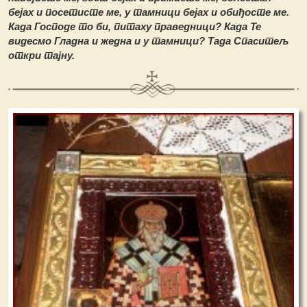
бејах и посетисте ме, у тамници бејах и обиђосте ме.
Када Господе то би, питаху праведници? Када Те
видесмо Гладна и жедна и у тамници? Тада Спаситељ
откри тајну.