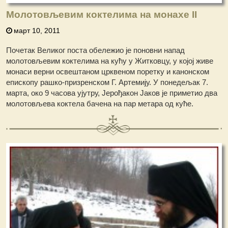
Молотовљевим коктелима на монахе II
март 10, 2011
Почетак Великог поста обележио је поновни напад
молотовљевим коктелима на кућу у Житковцу, у којој живе
монаси верни освештаном црквеном поретку и канонском
епископу рашко-призренском Г. Артемију. У понедељак 7.
марта, око 9 часова ујутру, Јерођакон Јаков је приметио два
молотовљева коктела бачена на пар метара од куће.