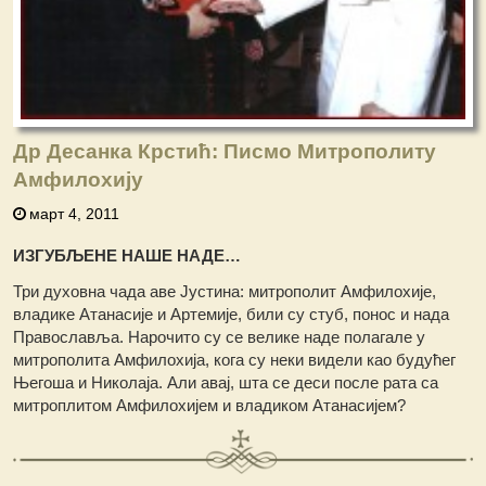
Др Десанка Крстић: Писмо Митрополиту
Амфилохију
март 4, 2011
ИЗГУБЉЕНЕ НАШЕ НАДЕ…
Три духовна чада аве Јустина: митрополит Амфилохије,
владике Атанасије и Артемије, били су стуб, понос и нада
Православља. Нарочито су се велике наде полагале у
митрополита Амфилохија, кога су неки видели као будућег
Његоша и Николаја. Али авај, шта се деси после рата са
митроплитом Амфилохијем и владиком Атанасијем?