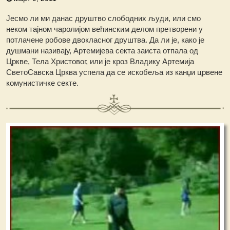
Јесмо ли ми данас друштво слободних људи, или смо
неком тајном чаролијом већинским делом претворени у
потлачене робове двокласног друштва. Да ли је, како је
душмани називају, Артемијева секта заиста отпала од
Цркве, Тела Христовог, или је кроз Владику Артемија
СветоСавска Црква успела да се искобеља из канџи црвене
комунистичке секте.