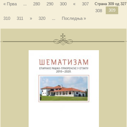
« Прва
...
280
290
300
«
307
Страна 309 од 327
309
308
310
311
»
320
...
Последња »