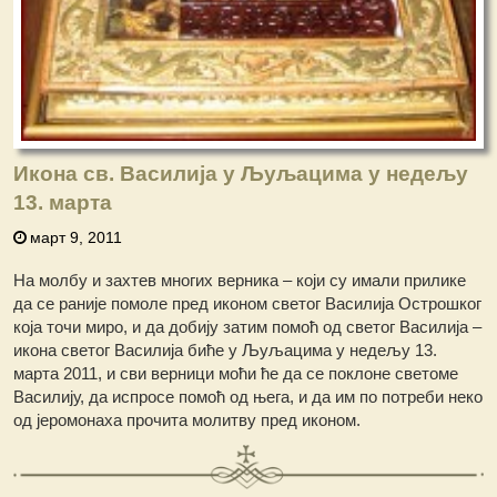
Икона св. Василија у Љуљацима у недељу
13. марта
март 9, 2011
На молбу и захтев многих верника – који су имали прилике
да се раније помоле пред иконом светог Василија Острошког
која точи миро, и да добију затим помоћ од светог Василија –
икона светог Василија биће у Љуљацима у недељу 13.
марта 2011, и сви верници моћи ће да се поклоне светоме
Василију, да испросе помоћ од њега, и да им по потреби неко
од јеромонаха прочита молитву пред иконом.