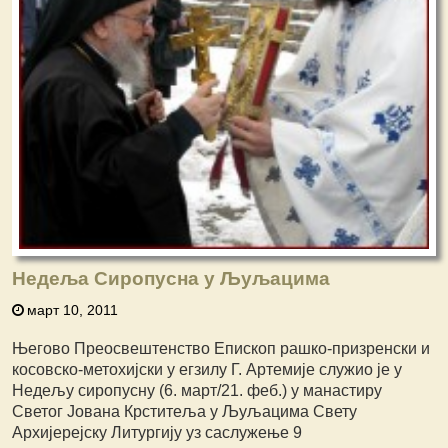
Недеља Сиропусна у Љуљацима
март 10, 2011
Његово Преосвештенство Епископ рашко-призренски и
косовско-метохијски у егзилу Г. Артемије служио је у
Недељу сиропусну (6. март/21. феб.) у манастиру
Светог Јована Крститеља у Љуљацима Свету
Архијерејску Литургију уз саслужење 9