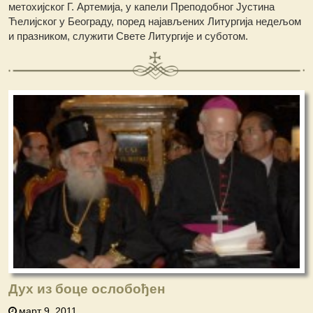
метохијског Г. Артемија, у капели Преподобног Јустина
Ћелијског у Београду, поред најављених Литургија недељом
и празником, служити Свете Литургије и суботом.
Дух из боце ослобођен
март 9, 2011