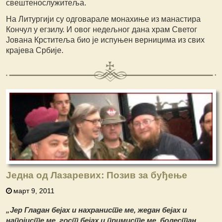
свештенослужитеља.
На Литургији су одговарале монахиње из манастира
Кончул у егзилу. И овог недељног дана храм Светог
Јована Крститеља био је испуњен верницима из свих
крајева Србије.
Једна од Лазаревих: Позив за буђење
март 9, 2011
„Јер Гладан бејах и нахранисте ме, жедан бејах и
напојисте ме, гост бејах и примисте ме, болестан