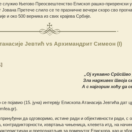
е служио Његово Преосвештенство Епископ рашко-призренски у 
г Јована Претече слило се те празничне вечери скоро сво прогн
е и око 500 верника из свих крајева Србије.
танасије Јевтић vs Архимандрит Симеон (I)
1]
„Ој кукавно Српство
Зла надживех твоја с
А с најгорим хоћу да с
о се појавио (15. јуна) интервју Епископа Атанасија Јевтића дат ц
mfea.gr).
 принуђени да одговоримо, истине ради и објективности ради, с 
, контрадикторности, извртања чињеница, клевета итд, на начин 
рактеристичан и препознатљив за поменутог Епископа, као и збо