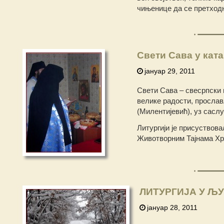
чињенице да се претходн
Свети Сава у кат
јануар 29, 2011
Свети Сава – свесрпски 
велике радости, прослав
(Милентијевић), уз сасл
Литургији је присуствова
Животворним Тајнама Хр
ЛИТУРГИЈА У ЉУ
јануар 28, 2011