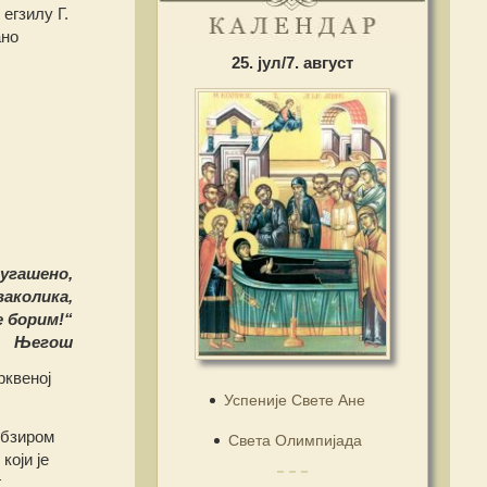
егзилу Г.
ано
25. јул/7. август
 угашено,
ваколика,
е борим!“
Његош
рквеној
Успеније Свете Ане
обзиром
Света Олимпијада
који је
г