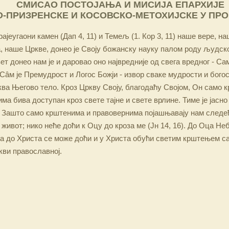
СМИСАО ПОСТОЈАЊА И МИСИЈА ЕПАРХИЈЕ
-ПРИЗРЕНСКЕ И КОСОВСКО-МЕТОХИЈСКЕ У ПР
ајеугаони камен (Дап 4, 11) и Темељ (1. Кор 3, 11) наше вере, н
 наше Цркве, донео је Своју божанску науку палом роду људско
ет донео нам је и даровао оно највредније од свега вредног - Са
Сâм је Премудрост и Логос Божји - извор сваке мудрости и бого
ква Његово тело. Кроз Цркву Своју, благодаћу Својом, Он само 
а бива доступан кроз свете тајне и свете врлине. Тиме је јасно
 Зашто само крштенима и правовернима појашњавају нам следећ
 живот; нико неће доћи к Оцу до кроза ме (Јн 14, 16). До Оца Не
 а до Христа се може доћи и у Христа обући светим крштењем с
кви православној.