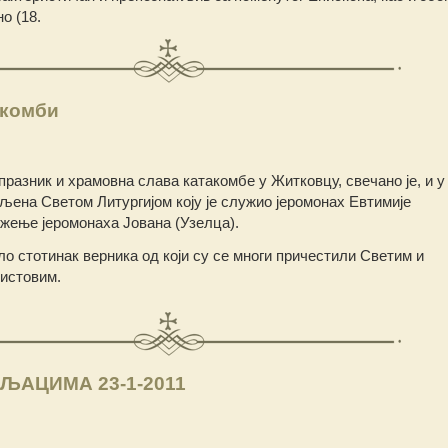
о (18.
акомби
празник и храмовна слава катакомбе у Житковцу, свечано је, и у
љена Светом Литургијом коју је служио јеромонах Евтимије
ужење јеромонаха Јована (Узелца).
ло стотинак верника од који су се многи причестили Светим и
истовим.
ЉАЦИМА 23-1-2011