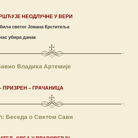
РШЋУЈЕ НЕОДЛУЧНЕ У ВЕРИ
била светог Јована Крститеља
нас убира данак
равио Владика Артемије
– ПРИЗРЕН – ГРАЧАНИЦА
: Беседа о Светом Сави