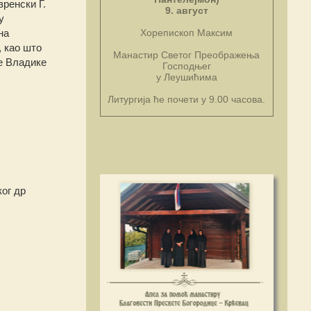
ренски Г.
9. август
у
на
Хорепископ Максим
 као што
Манастир Светог Преображења
ке Владике
Господњег
у Леушићима
Литургија ће почети у 9.00 часова.
ог др