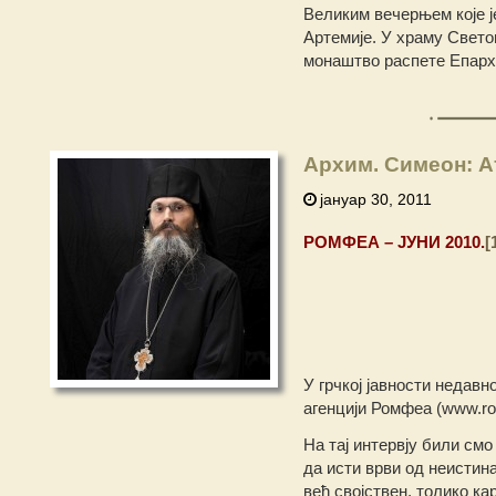
Великим вечерњем које ј
Артемије. У храму Свето
монаштво распете Епархиј
Архим. Симеон: А
јануар 30, 2011
РОМФЕА – ЈУНИ 2010.
[
У грчкој јавности недавн
агенцији Ромфеа (www.ro
На тај интервју били смо
да исти врви од неистина
већ својствен, толико ка