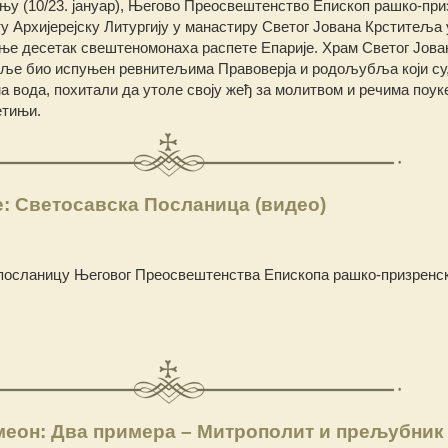
у (10/23. јануар), Његово Преосвештенство Епископ рашко-приз
у Архијерејску Литургију у манастиру Светог Јована Крститеља 
е десетак свештеномонаха распете Епарије. Храм Светог Јова
еље био испуњен ревнитељима Правоверја и родољубља који су,
ма вода, похитали да утоле своју жеђ за молитвом и речима поу
етињи.
: Светосавска Посланица (видео)
посланицу Његовог Преосвештенства Епископа рашко-призренск
еон: Два примера – Митрополит и прељубник