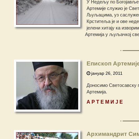
У Недељу по Богојављењ
Артемије служио је Свет
Љуљацима, уз саслужењ
Крститеља је и ове нед
јелени хитају ка извори
Артемија у љуљачкој св
Епископ Артемије
јануар 26, 2011
Доносимо Светосавску 
Артемија.
А Р Т Е М И Ј Е
Архимандрит Сим