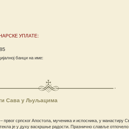
НАРСКЕ УПЛАТЕ:
85
ијалној банци на име:
ти Сава у Љуљацима
– првог српског Апостола, мученика и испосника, у манастиру С
екла је у духу васкршње радости. Празнично славље отпочело 