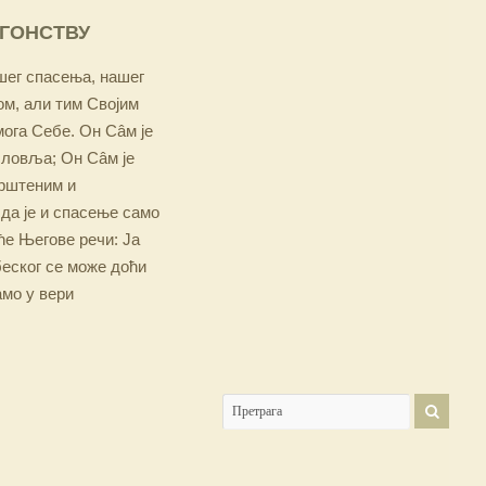
ОГОНСТВУ
ашег спасења, нашег
м, али тим Својим
мога Себе. Он Сâм је
словља; Он Сâм је
крштеним и
 да је и спасење само
е Његове речи: Ја
беског се може доћи
амо у вери