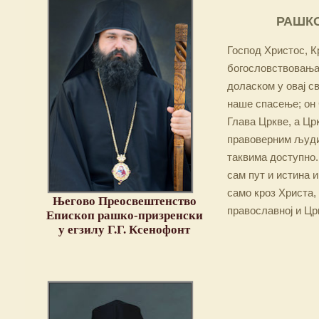
РАШКО
Господ Христос, Кр
богословствовања,
доласком у овај св
наше спасење; он 
Глава Цркве, а Цр
правоверним људим
таквима доступно.
сам пут и истина и
само кроз Христа,
Његово Преосвештенство
православној и Цр
Епископ рашко-призренски
у егзилу Г.Г. Ксенофонт