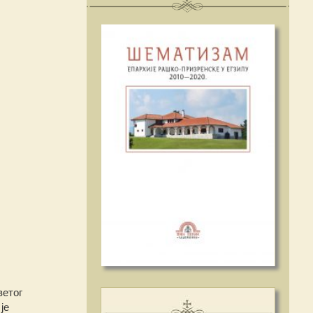
ветог
је