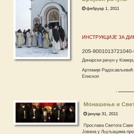
фебруар 1, 2011
ИНСТРУКЦИЈЕ ЗА ДИ
205-9001013721040-
Динарски рачун у Комерц
Артемије Радосављевић
Епископ
Монашење и Све
јануар 31, 2011
Прослава Светога Саве 
Јована у Љуљацима прот