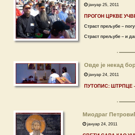
јануар 25, 2011
ПРОГОН ЦРКВЕ УЧВ
Страст прељубе – погу
Страст прељубе – и да
Овде је некад бо
јануар 24, 2011
ПУТОПИС: ШТРПЦЕ 
Миодраг Петровић
јануар 24, 2011