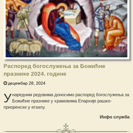
Распоред богослужења за Божићне
празнике 2024. године
децембар 28, 2024
У
наредним редовима доносимо распоред богослужења за
Божићне празнике у храмовима Епархије рашко-
призренске у егзилу.
Инфо служба