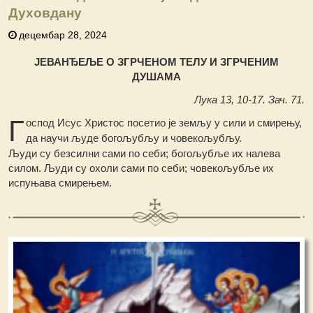
Духовдану
децембар 28, 2024
ЈЕВАНЂЕЉЕ О ЗГРЧЕНОМ ТЕЛУ И ЗГРЧЕНИМ
ДУШАМА
Лука 13, 10-17. Зач. 71.
Г
оспод Исус Христос посетио је земљу у сили и смирењу,
да научи људе богољубљу и човекољубљу.
Људи су безсилни сами по себи; богољубље их налева
силом. Људи су охоли сами по себи; човекољубље их
испуњава смирењем.