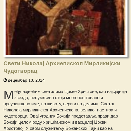
Свети Николај Архиепископ Мирликијски
Чудотворац
децембар 18, 2024
М
еђу највећим светилима Цркве Христове, као најсјајнија
звезда, несумљиво стоји многопоштовано и
преузвишено име, по животу, вери и по делима, Светог
Николаја мирликијског Архиепископа, великог пастира и
чудотворца. Овај угодник Божији представља прави дар
Божији целом роду хришћанском и васцелој Цркви
Христовој. У овом служитељу Божанских Тајни као на