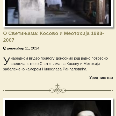
О Светињама: Косово и Меотохија 1998-
2007
децембар 11, 2024
У
наредном видео прилогу доносимо још једно потресно
сведочанство о Светињама на Косову и Метохији
забележено камером Нинослава Ранђеловића.
Уредништво