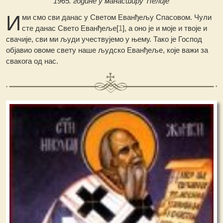
1965. године у манастиру Ћелије
И
ми смо сви данас у Светом Еванђељу Спасовом. Чули
сте данас Свето Еванђеље[
1
], а оно је и моје и твоје и
свачије, сви ми људи учествујемо у њему. Тако је Господ
објавио овоме свету наше људско Еванђеље, које важи за
свакога од нас.