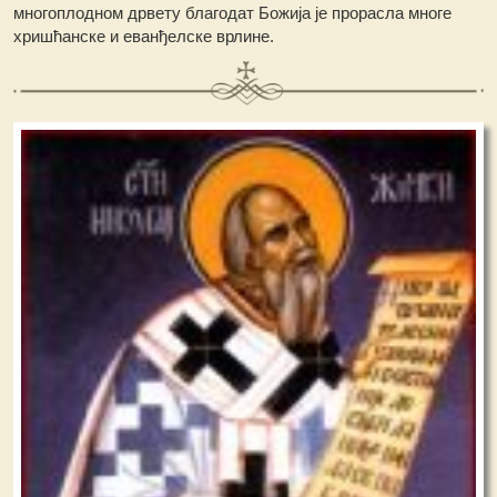
многоплодном дрвету благодат Божија је прорасла многе
хришћанске и еванђелске врлине.