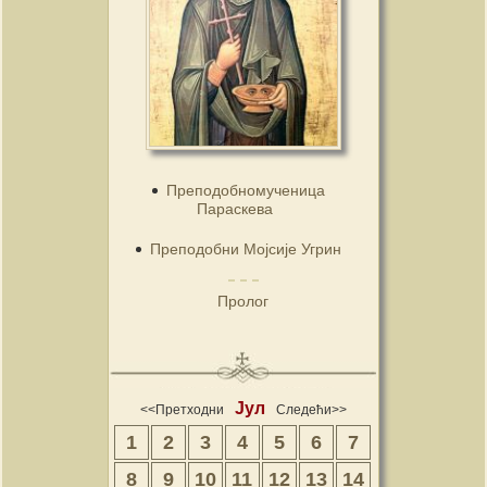
Преподобномученица
Параскева
Преподобни Мојсије Угрин
Пролог
Јул
<<Претходни
Следећи>>
1
2
3
4
5
6
7
8
9
10
11
12
13
14