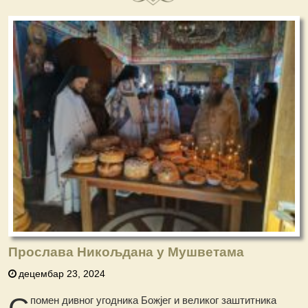
Прослава Никољдана у Мушветама
децембар 23, 2024
С
помен дивног угодника Божјег и великог заштитника