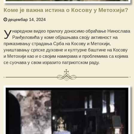
Коме је важна истина о Косову у Метохији?
децембар 14, 2024
У
наредном видео прилогу доносимо обраћање Нинослава
Ранђеловића у коме објашњава своју активност на
приказивању страдања Срба на Косову и Метохији,
уништавању српске духовне и културне баштине на Косову
и Метохији као и о својим намерама и проблемима са којима
се суочава у свом изразито патриотском раду.