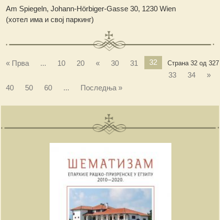
Am Spiegeln, Johann-Hörbiger-Gasse 30, 1230 Wien
(хотел има и свој паркинг)
32
« Прва
...
10
20
«
30
31
Страна 32 од 327
33
34
»
40
50
60
...
Последња »