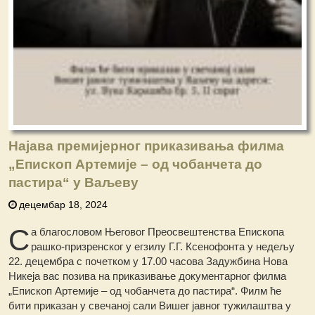
Најава премијерног приказивања филма
„Епископ Артемије – од чобанчета до
пастира“ у Ваљеву
децембар 18, 2024
С
а благословом Његовог Преосвештенства Епископа
рашко-призренског у егзилу Г.Г. Ксенофонта у недељу
22. децембра с почетком у 17.00 часова Задужбина Нова
Никеја вас позива на приказивање документарног филма
„Епископ Артемије – од чобанчета до пастира“. Филм ће
бити приказан у свечаној сали Вишег јавног тужилаштва у