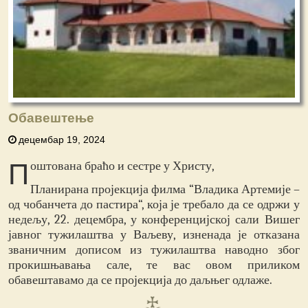
Обавештење
децембар 19, 2024
П
оштована браћо и сестре у Христу,
Планирана пројекција филма “Владика Артемије –
од чобанчета до пастира“, која је требало да се одржи у
недељу, 22. децембра, у конференцијској сали Вишег
јавног тужилаштва у Ваљеву, изненада је отказана
званичним дописом из тужилаштва наводно због
прокишњавања сале, те вас овом приликом
обавештавамо да се пројекција до даљњег одлаже.