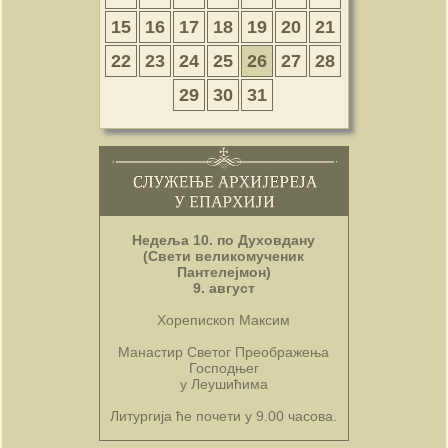
15
16
17
18
19
20
21
22
23
24
25
26
27
28
29
30
31
Недеља 10. по Духовдану
(Свети великомученик
Пантелејмон)
9. август
Хорепископ Максим
Манастир Светог Преображења
Господњег
у Леушићима
Литургија ће почети у 9.00 часова.