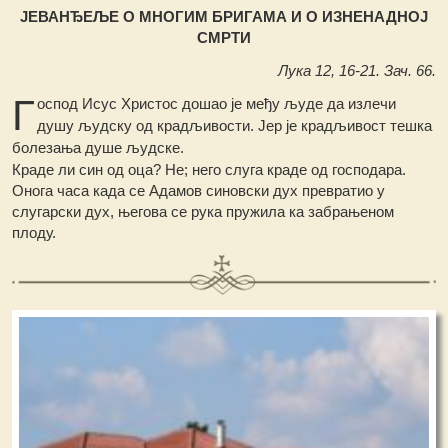
ЈЕВАНЂЕЉЕ О МНОГИМ БРИГАМА И О ИЗНЕНАДНОЈ
СМРТИ
Лука 12, 16-21. Зач. 66.
Г
оспод Исус Христос дошао је међу људе да излечи
душу људску од крадљивости. Јер је крадљивост тешка
болезања душе људске.
Краде ли син од оца? Не; него слуга краде од господара.
Онога часа када се Адамов синовски дух превратио у
слугарски дух, његова се рука пружила ка забрањеном
плоду.