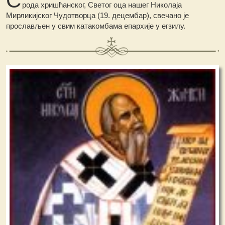
рода хришћанског, Светог оца нашег Николаја
Мирликијског Чудотворца (19. децембар), свечано је
прослављен у свим катакомбама епархије у егзилу.