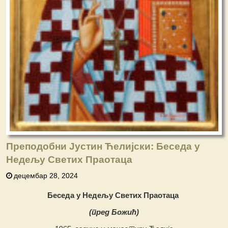
Преподобни Јустин Ћелијски: Беседа у
Недељу Светих Праотаца
децембар 28, 2024
Беседа у Недељу Светих Праотаца
(пред Божић)