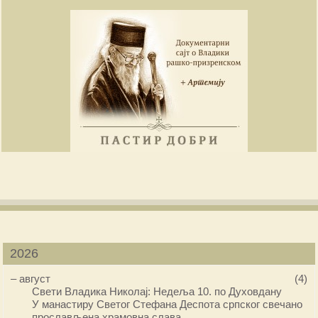
2026
–
август
(4)
Свети Владика Николај: Недеља 10. по Духовдану
У манастиру Светог Стефана Деспота српског свечано
прослављена храмовна слава