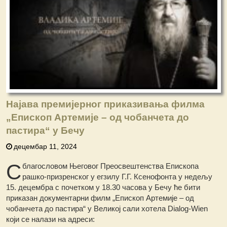
Најава премијерног приказивања филма
„Епископ Артемије – од чобанчета до
пастира“ у Бечу
децембар 11, 2024
С
благословом Његовог Преосвештенства Епископа
рашко-призренског у егзилу Г.Г. Ксенофонта у недељу
15. децембра с почетком у 18.30 часова у Бечу ће бити
приказан документарни филм „Епископ Артемије – од
чобанчета до пастира“ у Великој сали хотела Dialog-Wien
који се налази на адреси: