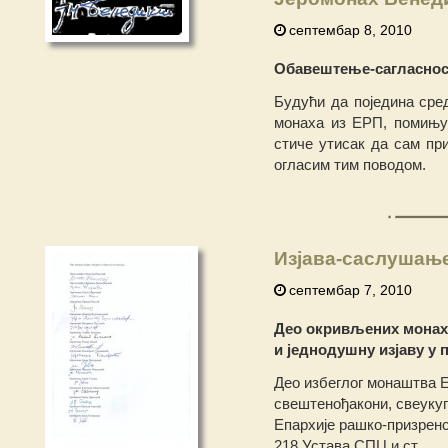
септембар 8, 2010
Обавештење-сагласнос
Будући да поједина сре
монаха из ЕРП, помињу 
стиче утисак да сам пр
огласим тим поводом.
Изјава-саслушањ
септембар 7, 2010
Део окривљених монаха
и једнодушну изјаву у
Део избеглог монаштва 
свештенођакони, свеукуп
Епархије рашко-призренс
218 Устава СПЦ и ст.