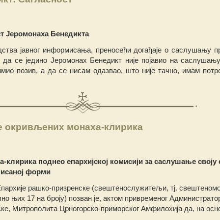
т Јеромонаха Бенедикта
дства јавног информисања, преносећи догађаје о саслушању п
да се једино Јеромонах Бенедикт није појавио на саслушању
имио позив, а дa се нисам одазвао, што није тачно, имам потр
е окривљених монаха-клирика
-клирика поднео епархијској комисији за саслушање своју
 писаној форми
Епархије рашко-призренске (свештенослужитељи, тј. свештеном
но њих 17 на броју) позван је, актом привременог Администрато
ке, Митрополита Црногорско-приморског Амфилохија да, на осн