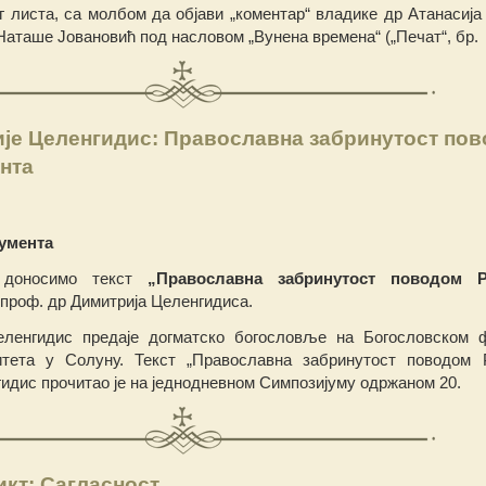
г листа, са молбом да објави „коментар“ владике др Атанасија 
Наташе Јовановић под насловом „Вунена времена“ („Печат“, бр.
је Целенгидис: Православна забринутост по
нта
умента
 доносимо текст
„Православна забринутост поводом Р
 проф. др Димитрија Целенгидиса.
ленгидис предаје догматско богословље на Богословском 
итета у Солуну. Текст „Православна забринутост поводом 
идис прочитао је на једнодневном Симпозијуму одржаном 20.
кт: Сагласност