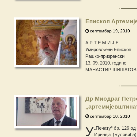
Епископ Артемије
септембар 19, 2010
А Р Т Е М И Ј Е
Умировљени Епископ
Рашко-призренски
13. 09. 2010. године
МАНАСТИР ШИШАТОВ
Др Миодраг Петр
„артемијевштина
септембар 10, 2010
У
„Печату“ бр. 126 од
Иринеја (Буловића)