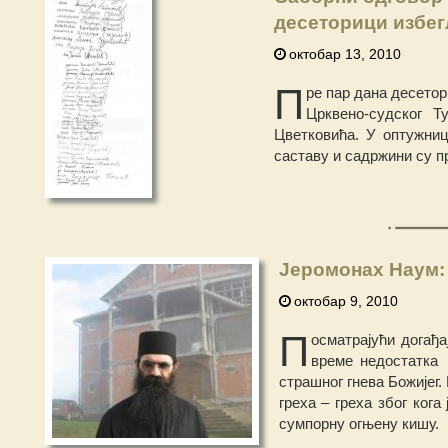
десеторици избег
октобар 13, 2010
П
ре пар дана десето
Црквено-судског Т
Цветковића. У оптужниц
саставу и садржини су п
Јеромонах Наум: 
октобар 9, 2010
П
осматрајући догађ
време недостатка 
страшног гнева Божијег.
греха – греха због ког
сумпорну огњену кишу.