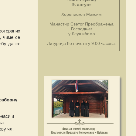
9. август
Хорепископ Максим
Манастир Светог Преображења
Господњег
ротераних
у Леушићима
, чиме се
ебу да се
Литургија ће почети у 9.00 часова.
 саборну
онаси и
ра
ову чл.