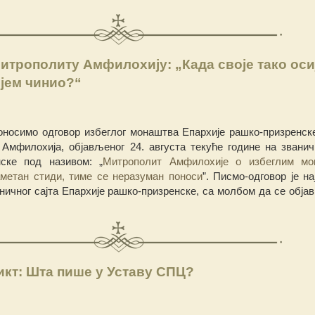
итрополиту Амфилохију: „Када своје тако оси
ијем чинио?“
оносимо одговор избеглог монаштва Епархије рашко-призренске
Амфилохија, објављеног 24. августа текуће године на званич
нске под називом: „
Митрополит Амфилохије о избеглим мо
метан стиди, тиме се неразуман поноси
”. Писмо-одговор је н
ичног сајта Епархије рашко-призренске, са молбом да се објави
кт: Шта пише у Уставу СПЦ?