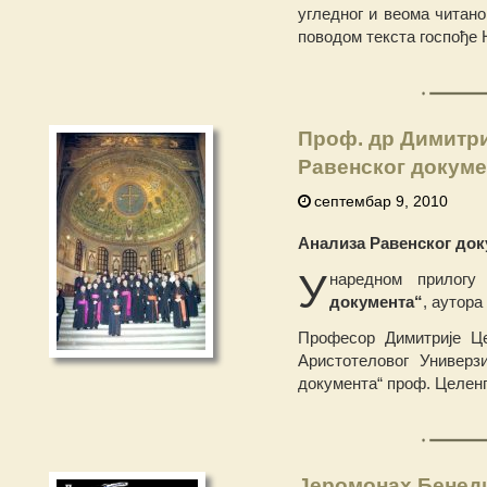
угледног и веома читано
поводом текста госпође 
Проф. др Димитри
Равенског докуме
септембар 9, 2010
Анализа Равенског док
У
наредном прилогу
документа“
, аутора
Професор Димитрије Це
Аристотеловог Универз
документа“ проф. Целенг
Јеромонах Бенеди