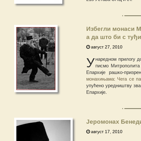
Избегли монаси М
а да што би с туђ
август 27, 2010
У
наредном прилогу д
писмо Митрополита 
Епархије рашко-призре
монахињама: Чега се па
упућено уредништву зван
Епархије.
Јеромонах Бенеди
август 17, 2010