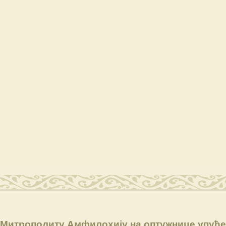
 Митрополиту Амфилохију на оптужнице упућ