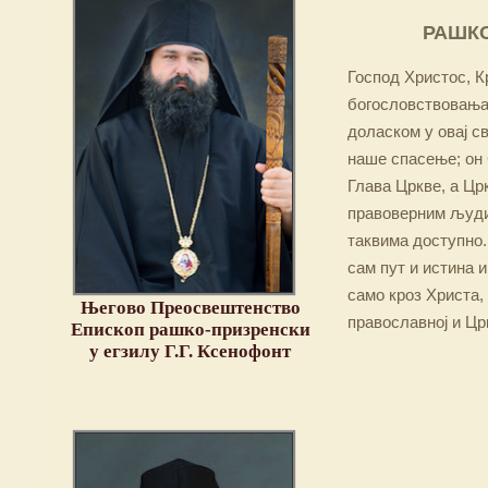
РАШКО
Господ Христос, Кр
богословствовања,
доласком у овај св
наше спасење; он 
Глава Цркве, а Цр
правоверним људим
таквима доступно.
сам пут и истина и
само кроз Христа,
Његово Преосвештенство
православној и Цр
Епископ рашко-призренски
у егзилу Г.Г. Ксенофонт