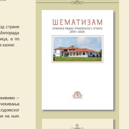
од стране
 Милорада
ица, а по
 казни:
 живимо –
очекивања
 содомског
ши на њих