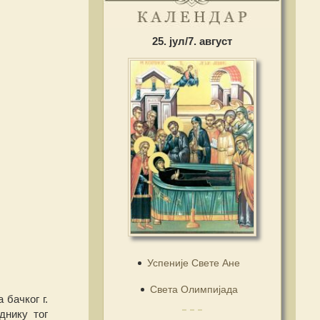
25. јул/7. август
Успеније Свете Ане
Света Олимпијада
 бачког г.
днику тог