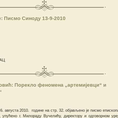
: Писмо Синоду 13-9-2010
АЦ
овић: Порекло феномена „артемијевци“ и
“
 6. августа 2010. године на стр. 32. објављено је писмо епископа
, упућено г. Милораду Вучелићу, директору и одговорном уре