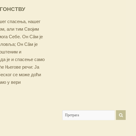
ОГОНСТВУ
ашег спасења, нашег
м, али тим Својим
мога Себе. Он Сâм је
словља; Он Сâм је
крштеним и
 да је и спасење само
е Његове речи: Ја
беског се може доћи
амо у вери