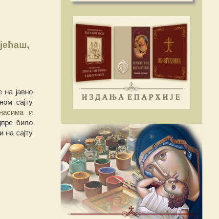
јећаш,
 на јавно
ном сајту
насима и
ајпре било
 на сајту