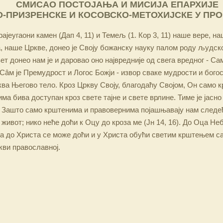
СМИСАО ПОСТОЈАЊА И МИСИЈА ЕПАРХИЈЕ
-ПРИЗРЕНСКЕ И КОСОВСКО-МЕТОХИЈСКЕ У ПР
ајеугаони камен (Дап 4, 11) и Темељ (1. Кор 3, 11) наше вере, н
 наше Цркве, донео је Своју божанску науку палом роду људско
ет донео нам је и даровао оно највредније од свега вредног - Са
Сâм је Премудрост и Логос Божји - извор сваке мудрости и бого
ква Његово тело. Кроз Цркву Своју, благодаћу Својом, Он само 
а бива доступан кроз свете тајне и свете врлине. Тиме је јасно
 Зашто само крштенима и правовернима појашњавају нам следећ
 живот; нико неће доћи к Оцу до кроза ме (Јн 14, 16). До Оца Не
 а до Христа се може доћи и у Христа обући светим крштењем с
кви православној.