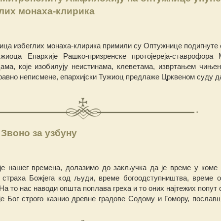
лих монаха-клирика
рица избеглих монаха-клирика примили су Оптужнице подигнуте 
ужиоца Епархије Рашко-призренске протојереја-ставрофора
ама, које изобилују неистинама, клеветама, извртањем чињен
равно неписмене, епархијски Тужиоц предлаже Црквеном суду да
Звоно за узбуну
аје нашег времена, долазимо до закључка да је време у коме
страха Божјега код људи, време богоодступништва, време 
 На то нас наводи општа поплава греха и то оних најтежих попут
а је Бог строго казнио древне градове Содому и Гомору, послав