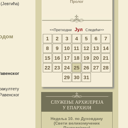
Пролог
(Јевтића)
Јул
<<Претходни
Следећи>>
водом
1
2
3
4
5
6
7
8
9
10
11
12
13
14
15
16
17
18
19
20
21
22
23
24
25
26
27
28
авенског
29
30
31
факултету
Равенског
Недеља 10. по Духовдану
(Свети великомученик
Пантелејмон)