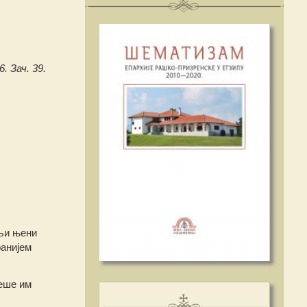
6. Зач. 39.
ељи њени
ранијем
беше им