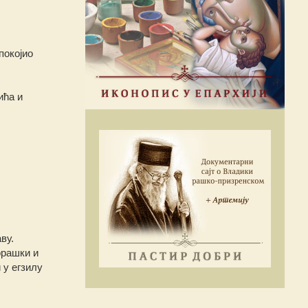
покојио
ића и
ву.
орашки и
 у егзилу