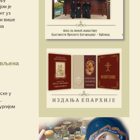
ом је
нт уз
 и више
ра
ављена
ске у
.
ургијом