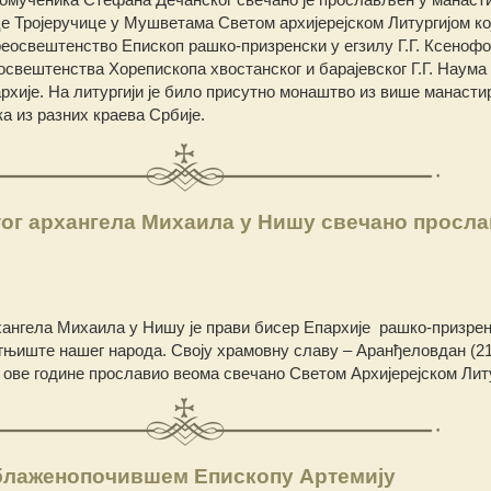
 Тројеручице у Мушветама Светом архијерејском Литургијом кој
освештенство Епископ рашко-призренски у егзилу Г.Г. Ксенофо
вештенства Хорепископа хвостанског и барајевског Г.Г. Наума
ије. На литургији је било присутно монаштво из више манасти
ка из разних краева Србије.
тог архангела Михаила у Нишу свечано просл
хангела Михаила у Нишу је прави бисер Епархије рашко-призрен
огњиште нашег народа. Своју храмовну славу – Аранђеловдан (21
и ове године прославио веома свечано Светом Архијерејском Лит
лаженопочившем Епископу Артемију