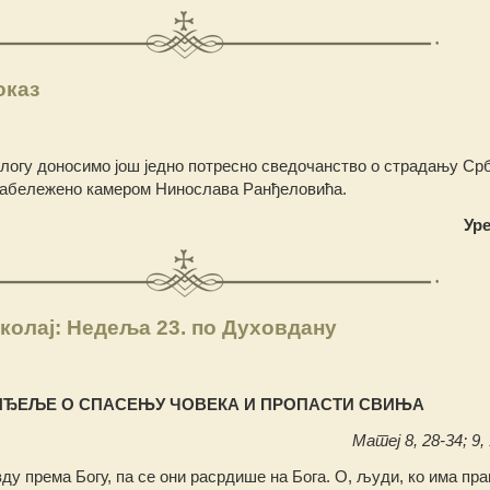
оказ
логу доносимо још једно потресно сведочанство о страдању Ср
забележено камером Нинослава Ранђеловића.
Ур
колај: Недеља 23. по Духовдану
НЂЕЉЕ О СПАСЕЊУ ЧОВЕКА И ПРОПАСТИ СВИЊА
Матеј 8, 28-34; 9, 
у према Богу, па се они расрдише на Бога. О, људи, ко има пра