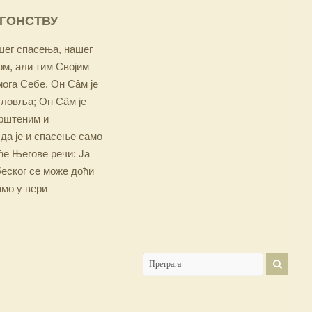
ОГОНСТВУ
ашег спасења, нашег
м, али тим Својим
мога Себе. Он Сâм је
словља; Он Сâм је
крштеним и
 да је и спасење само
е Његове речи: Ја
беског се може доћи
амо у вери