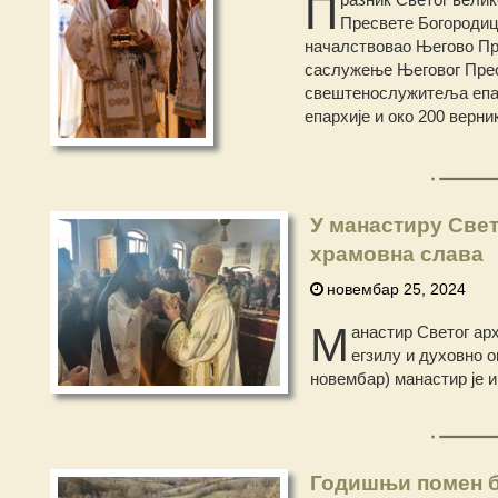
П
Пресвете Богородице
началствовао Његово Пре
саслужење Његовог Преос
свештенослужитеља епарх
епархије и око 200 верни
У манастиру Све
храмовна слава
новембар 25, 2024
М
анастир Светог ар
егзилу и духовно 
новембар) манастир је 
Годишњи помен б