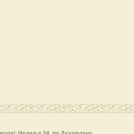
колај: Недеља 24. по Духовдану