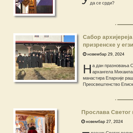
да се срди?
Сабор архијереја
призренске у егз
новембар 29, 2024
Н
а дан празновања С
архангела Михаила 
манастира Епархије раш
Преосвештенство Еписко
Прослава Светог
новембар 27, 2024
разник Светог вели