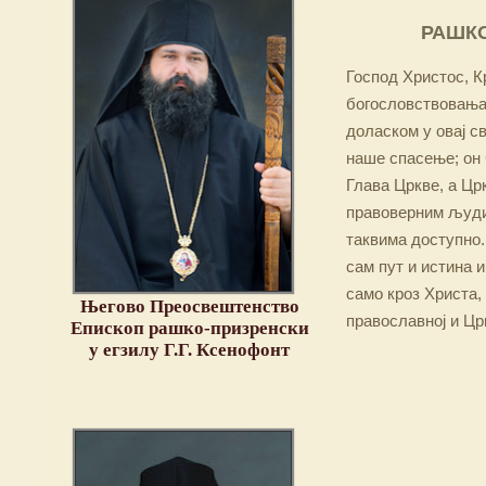
РАШКО
Господ Христос, Кр
богословствовања,
доласком у овај св
наше спасење; он 
Глава Цркве, а Цр
правоверним људим
таквима доступно.
сам пут и истина и
само кроз Христа,
Његово Преосвештенство
православној и Цр
Епископ рашко-призренски
у егзилу Г.Г. Ксенофонт