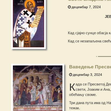
децембар 7, 2024
ЈЕ
Кад сјајно сунце обасја 
Кад се незапаљена свећа
Ваведење Пресв
децембар 3, 2024
К
ада се Пресветој Д
свети, Јоаким и Ана
обећању своме.
Три дана пута има од На
тежак.