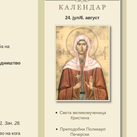
24. јул/6. август
ба на
едништво
Света великомученица
Христина
1. Зач. 28.
Преподобни Поликарп
во на кога
Печерски