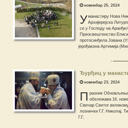
новембар 25, 2024
У
манастиру Нова Нике
Архијерејска Литур
се у Господу на Аранђел
Преосвештенство Еписко
протосинђела Јована (У
јерођакона Артемија (Ми
Ђурђиц у манасти
новембар 23, 2024
П
разник Обновљења 
обележава 16. нове
Свечар Светог великому
лознички Г.Г. Николај.
Г.Г.