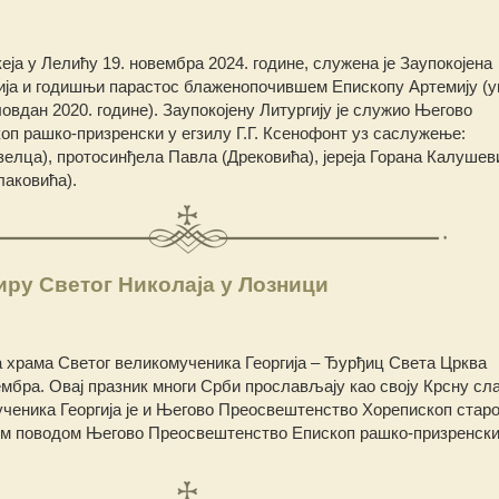
ја у Лелићу 19. новембра 2024. године, служена је Заупокојена
гија и годишњи парастос блаженопочившем Епископу Артемију (у
овдан 2020. године). Заупокојену Литургију је служио Његово
п рашко-призренски у егзилу Г.Г. Ксенофонт уз саслужење:
зелца), протосинђела Павла (Дрековића), јереја Горана Калушев
лаковића).
ру Светог Николаја у Лозници
храма Светог великомученика Георгија – Ђурђиц Света Црква
мбра. Овај празник многи Срби прослављају као своју Крсну сла
ченика Георгија је и Његово Преосвештенство Хорепископ стар
 Тим поводом Његово Преосвештенство Епископ рашко-призренски