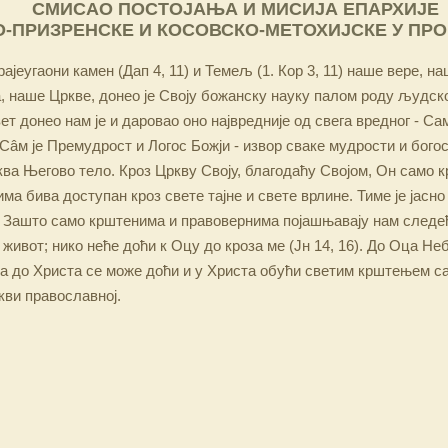
СМИСАО ПОСТОЈАЊА И МИСИЈА ЕПАРХИЈЕ
-ПРИЗРЕНСКЕ И КОСОВСКО-МЕТОХИЈСКЕ У ПР
ајеугаони камен (Дап 4, 11) и Темељ (1. Кор 3, 11) наше вере, н
 наше Цркве, донео је Своју божанску науку палом роду људско
ет донео нам је и даровао оно највредније од свега вредног - Са
Сâм је Премудрост и Логос Божји - извор сваке мудрости и бого
ква Његово тело. Кроз Цркву Своју, благодаћу Својом, Он само 
а бива доступан кроз свете тајне и свете врлине. Тиме је јасно
 Зашто само крштенима и правовернима појашњавају нам следећ
 живот; нико неће доћи к Оцу до кроза ме (Јн 14, 16). До Оца Не
 а до Христа се може доћи и у Христа обући светим крштењем с
кви православној.