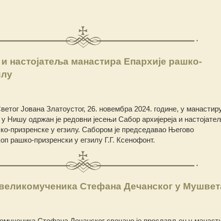
 и настојатеља манастира Епархије рашко-
илу
ветог Јована Златоустог, 26. новембра 2024. године, у манастир
у Нишу одржан је редовни јесењи Сабор архијереја и настојате
ко-призренске у егзилу. Сабором је председавао Његово
п рашко-призренски у егзилу Г.Г. Ксенофонт.
 великомученика Стефана Дечанског у Мушве
комученика Стефана Дечанског свечано је прослављен у манаст