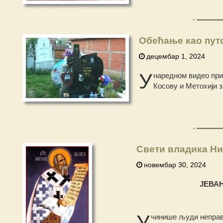
Обећање као пут
децембар 1, 2024
У
наредном видео при
Косову и Метохији 
Свети владика Ни
новембар 30, 2024
ЈЕВА
У
чинише људи неправд