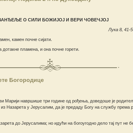
ВАНЂЕЉЕ О СИЛИ БОЖИЈОЈ И ВЕРИ ЧОВЕЧЈОЈ
Лука 8, 41-5
камен, камен почне сијати.
 дотакне пламена, и она почне горети.
ете Богородице
еви Марији навршише три године од рођења, доведоше је родит
, из Назарета у Јерусалим, да је предаду Богу на службу према 
зарета до Јерусалима; но идући на богоугодно дело тај пут не 