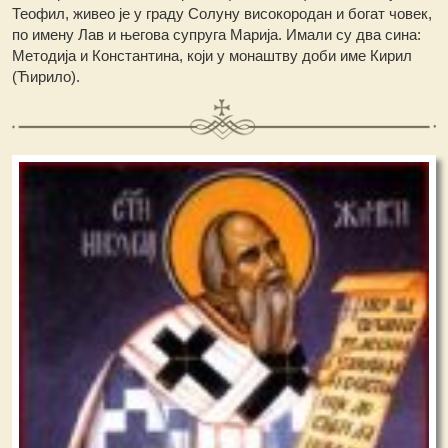
Теофил, живео је у граду Солуну високородан и богат човек,
по имену Лав и његова супруга Марија. Имали су два сина:
Методија и Константина, који у монаштву доби име Кирил
(Ћирило).