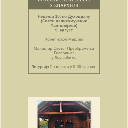
Недеља 10. по Духовдану
(Свети великомученик
Пантелејмон)
9. август
Хорепископ Максим
Манастир Светог Преображења
Господњег
у Леушићима
Литургија ће почети у 9.00 часова.