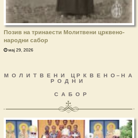
Позив на тринаести Молитвени црквено-
народни сабор
мај 29, 2026
М О Л И Т В Е Н И Ц Р К В Е Н О – Н А
Р О Д Н И
С А Б О Р