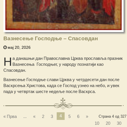
Вазнесење Господње – Спасовдан
мај 20, 2026
Н
а данашњи дан Православна Црква прославља празник
Вазнесења Господњег, у народу познатији као
Спасовдан.
Вазнесење Господње слави Црква у четрдесети дан после
Васкрсења Христова, када се Господ узнео на небо, и увек
пада у четвртак шесте недеље после Васкрса.
4
« Прва
...
«
2
3
5
6
»
Страна 4 од 327
10
20
30