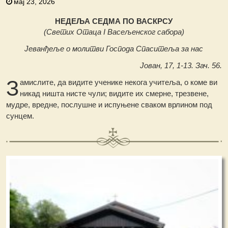
мај 23, 2026
НЕДЕЉА СЕДМА ПО ВАСКРСУ
(Светих Отаца I Васељенског сабора)
Јеванђеље о молитви Господа Спаситеља за нас
Јован, 17, 1-13. Зач. 56.
З
амислите, да видите ученике некога учитеља, о коме ви
никад ништа нисте чули; видите их смерне, трезвене,
мудре, вредне, послушне и испуњене сваком врлином под
сунцем.