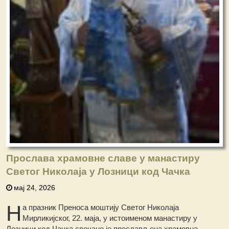
Прослава храмовне славе у манастиру
Светог Николаја у Лозници код Чачка
мај 24, 2026
Н
а празник Преноса моштију Светог Николаја
Мирликијског, 22. маја, у истоименом манастиру у
Лозници код Чачка свечано је прослављена храмовна