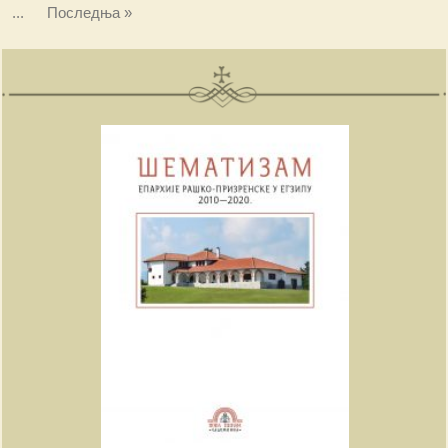
...
Последња »