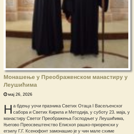
Монашење у Преображенском манастиру у
Леушићима
мај 26, 2026
Н
а бдењу уочи празника Светих Отаца I Васељенског
сабора и Светих Кирила и Методија, у суботу 23. маја, у
манастиру Светог Преображења Господњег у Леушићима,
Његово Преосвештенство Епископ рашко-призренски у
егзилу Г.Г. Ксенофонт замонашио је у чин мале схиме