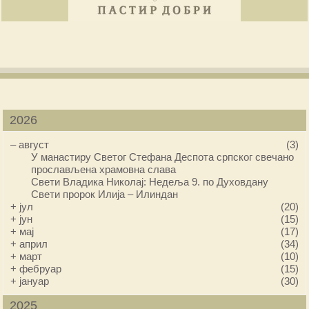
2026
–
август
(3)
У манастиру Светог Стефана Деспота српског свечано
прослављена храмовна слава
Свети Владика Николај: Недеља 9. по Духовдану
Свети пророк Илија – Илиндан
+
јул
(20)
+
јун
(15)
+
мај
(17)
+
април
(34)
+
март
(10)
+
фебруар
(15)
+
јануар
(30)
2025