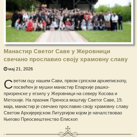
Манастир Светог Саве у Жеровници
свечано прославио своју храмовну славу
мај 21, 2026
С
ветом оцу нашем Сави, првом српском архиепископу,
посвећен је мушки манастир Епархије рашко-
призренске у егзилу у Жеровници на северу Косова и
Метохије. На празник Преноса моштију Светог Саве, 19.
маја, манастир је свечано прославио своју храмовну славу
Светом Архијерејском Литургијом којом је началствовао
Његово Преосвештенство Епископ