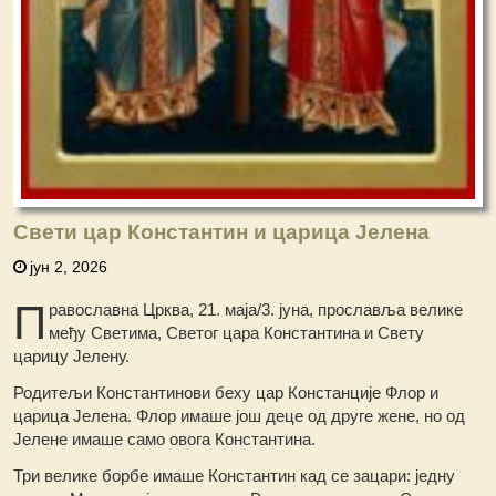
Свети цар Константин и царица Јелена
јун 2, 2026
П
равославна Црква, 21. маја/3. јуна, прославља велике
међу Светима, Светoг цара Константина и Свету
цaрицу Јелену.
Родитељи Константинови беху цар Констанције Флор и
царица Јелена. Флор имаше још деце од друге жене, но од
Јелене имаше само овога Константина.
Три велике борбе имаше Константин кад се зацари: једну