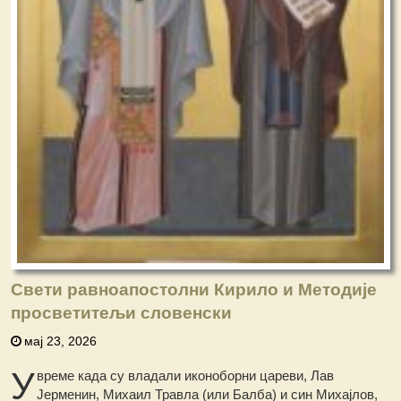
Свети равноапостолни Кирило и Методије
просветитељи словенски
мај 23, 2026
У
време када су владали иконоборни цареви, Лав
Јерменин, Михаил Травла (или Балба) и син Михајлов,