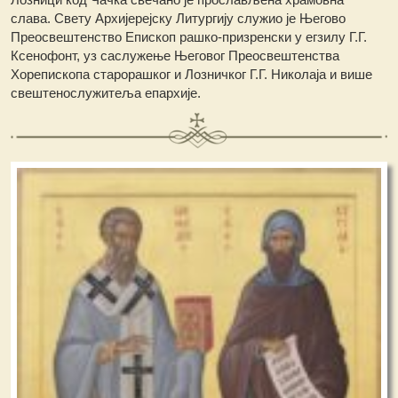
слава. Свету Архијерејску Литургију служио је Његово
Преосвештенство Епископ рашко-призренски у егзилу Г.Г.
Ксенофонт, уз саслужење Његовог Преосвештенства
Хорепископа старорашког и Лозничког Г.Г. Николаја и више
свештенослужитеља епархије.