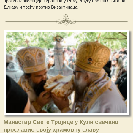
против Максенција тиранина у Риму, другу против Скита на
Дунаву и трећу против Византинаца.
Манастир Свете Тројице у Кули свечано
прославио своју храмовну славу