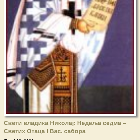
Свети владика Николај: Недеља седма –
Светих Отаца I Вас. сабора