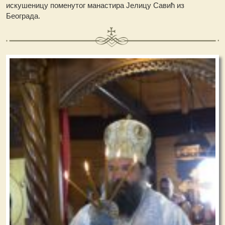
искушеницу поменутог манастира Јелицу Савић из
Београда.