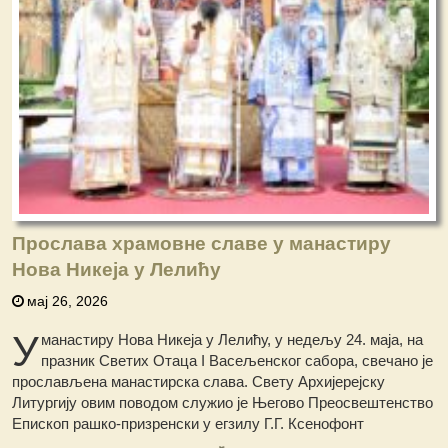
Прослава храмовне славе у манастиру
Нова Никеја у Лелићу
мај 26, 2026
У
манастиру Нова Никеја у Лелићу, у недељу 24. маја, на
празник Светих Отаца I Васељенског сабора, свечано је
прослављена манастирска слава. Свету Архијерејску
Литургију овим поводом служио је Његово Преосвештенство
Епископ рашко-призренски у егзилу Г.Г. Ксенофонт