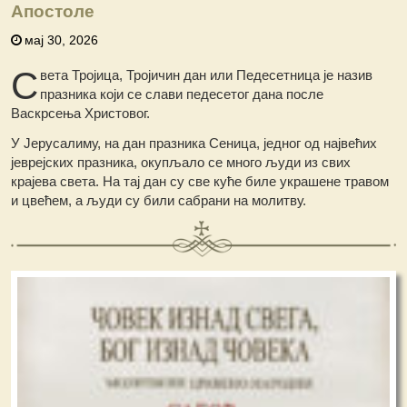
Апостоле
мај 30, 2026
С
вета Тројица, Тројичин дан или Педесетница је назив
празника који се слави педесетог дана после
Васкрсења Христовог.
У Јерусалиму, на дан празника Сеница, једног од највећих
јеврејских празника, окупљало се много људи из свих
крајева света. На тај дан су све куће биле украшене травом
и цвећем, а људи су били сабрани на молитву.