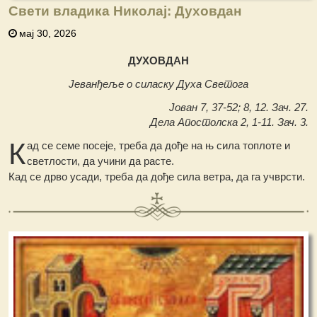
Свети владика Николај: Духовдан
мај 30, 2026
ДУХОВДАН
Јеванђеље о силаску Духа Светога
Јован 7, 37-52; 8, 12. Зач. 27.
Дела Апостолска 2, 1-11. Зач. 3.
К
ад се семе посеје, треба да дође на њ сила топлоте и
светлости, да учини да расте.
Кад се дрво усади, треба да дође сила ветра, да га учврсти.