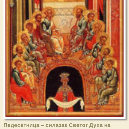
Педесетница – силазак Светог Духа на