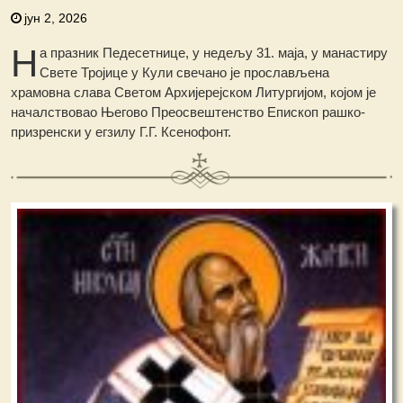
јун 2, 2026
Н
а празник Педесетнице, у недељу 31. маја, у манастиру
Свете Тројице у Кули свечано је прослављена
храмовна слава Светом Архијерејском Литургијом, којом је
началствовао Његово Преосвештенство Епископ рашко-
призренски у егзилу Г.Г. Ксенофонт.