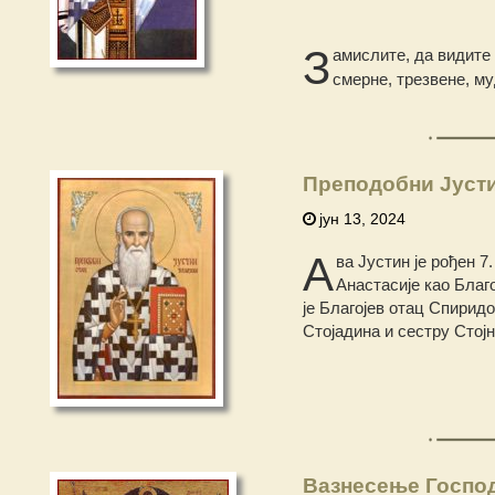
З
амислите, да видите 
смерне, трезвене, м
Преподобни Јуст
јун 13, 2024
А
ва Јустин је рођен 7
Анастасије као Благ
је Благојев отац Спиридо
Стојадина и сестру Стојн
Вазнесење Госпо