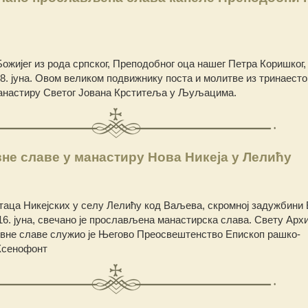
Божијег из рода српског, Преподобног оца нашег Петра Коришког,
. јуна. Овом великом подвижнику поста и молитве из тринаесто
манастиру Светог Јована Крститеља у Љуљацима.
е славе у манастиру Нова Никеја у Лелићу
аца Никејских у селу Лелићу код Ваљева, скромној задужбини
16. јуна, свечано је прослављена манастирска слава. Свету Архи
овне славе служио је Његово Преосвештенство Епископ рашко-
 Ксенофонт