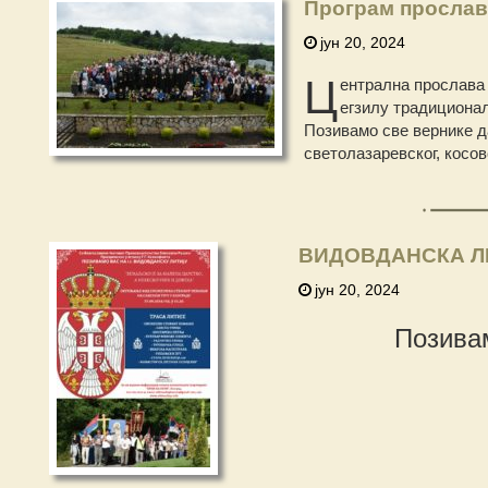
Програм прослав
јун 20, 2024
Ц
ентрална прослава
егзилу традиционал
Позивамо све вернике д
светолазаревског, косов
ВИДОВДАНСКА ЛИ
јун 20, 2024
Позива