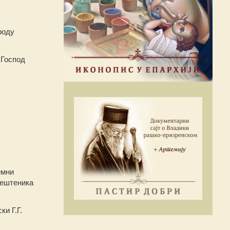
роду
 Господ
емни
вештеника
и Г.Г.