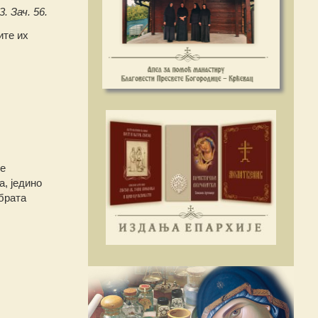
3. Зач. 56.
ите их
ке
а, једино
 брата