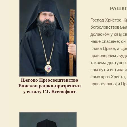
РАШКО
Господ Христос, Кр
богословствовања,
доласком у овај св
наше спасење; он 
Глава Цркве, а Цр
правоверним људим
таквима доступно.
сам пут и истина и
само кроз Христа,
Његово Преосвештенство
православној и Цр
Епископ рашко-призренски
у егзилу Г.Г. Ксенофонт