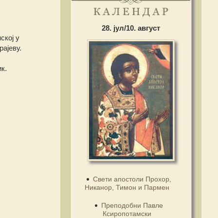
28. јул/10. август
ској у
ајеву.
к.
Свети апостоли Прохор,
Никанор, Тимон и Пармен
Преподобни Павле
Ксиропотамски