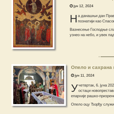
јун 12, 2024
Н
а данашњи дан Прав
познатији као Спасо
Вазнесење Господње сла
узнео на небо, и увек п
Опело и сахрана
јун 11, 2024
У
четвртак, 6. јуна 2
остаци новопрестав
епархије рашко-призренс
Опело оцу Ђорђу служио