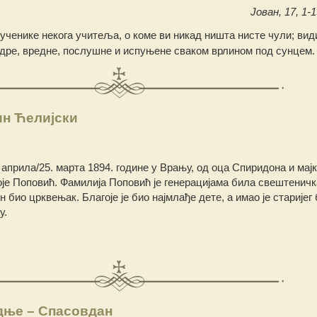
Јован, 17, 1-1
ученике некога учитеља, о коме ви никад ништа нисте чули; вид
удре, вредне, послушне и испуњене сваком врлином под сунцем.
ин Ћелијски
. априла/25. марта 1894. године у Врању, од оца Спиридона и мај
оје Поповић. Фамилија Поповић је генерацијама била свештеничк
н био црквењак. Благоје је био најмлађе дете, а имао је старијег
у.
дње – Спасовдан