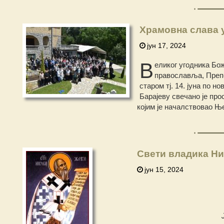
Храмовна слава 
јун 17, 2024
В
еликог угодника Бож
православља, Препо
старом тј. 14. јуна по н
Барајеву свечано је пр
којим је началствовао Њ
Свети владика Ни
јун 15, 2024