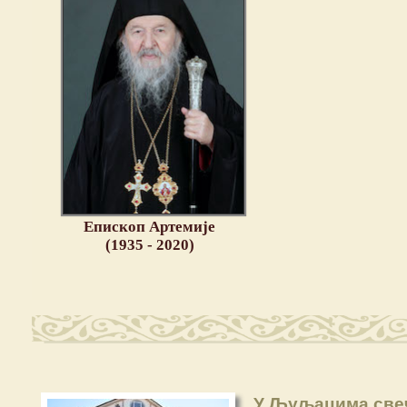
Епископ Артемије
(1935 - 2020)
У Љуљацима свеч