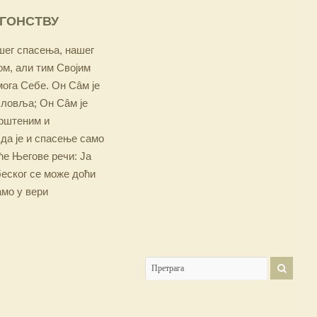
ОГОНСТВУ
ашег спасења, нашег
м, али тим Својим
мога Себе. Он Сâм је
словља; Он Сâм је
крштеним и
 да је и спасење само
е Његове речи: Ја
беског се може доћи
амо у вери