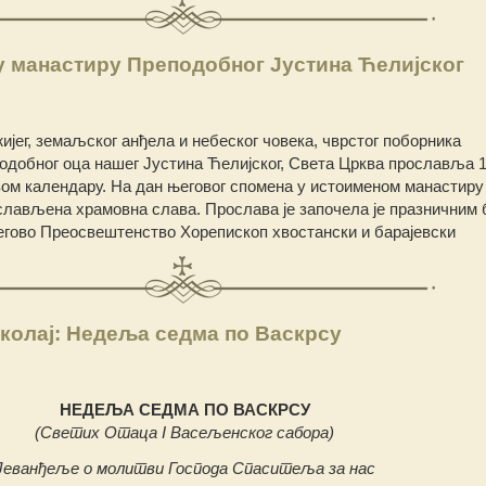
у манастиру Преподобног Јустина Ћелијског
ијег, земаљског анђела и небеског човека, чврстог поборника
добног оца нашег Јустина Ћелијског, Света Црква прославља 1.
овом календару.
На дан његовог спомена у истоименом манастиру
ослављена храмовна слава. Прослава је започела је празничним 
егово Преосвештенство Хорепископ хвостански и барајевски
колај: Недеља седма по Васкрсу
НЕДЕЉА СЕДМА ПО ВАСКРСУ
(Светих Отаца I Васељенског сабора)
Јеванђеље о молитви Господа Спаситеља за нас