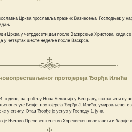
ославна Црква прославља празник Вазнесења Господњег, у на
вдан.
ви Црква у четрдесети дан после Васкрсења Христова, када се
ада у четвртак шесте недеље после Васкрса.
 новопрестављеног протојереја Ђорђа Илића
024. године, на гробљу Нова Бежанија у Београду, сахрањени су з
љеног слуге Божјег протојереја Ђорђа Ј. Илића, умировљеног с
ке у егзилу. Отац Ђорђе је уснуо у Господу 1. јуна.
 је Његово Преосвештенство Хорепископ хвостански и барајевск