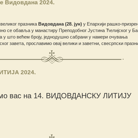
е Видовдана 2024.
 великог празника
Видовдана (28. јун)
у Епархији рашко-призрен
но се обавља у манастиру Преподобног Јустина Ћелијског у Бар
а у што већем броју, једнодушно сабрани у намери очувања
ског завета, прославимо овај велики и заветни, свесрпски празни
ТИЈА 2024.
мо вас на 14. ВИДОВДАНСКУ ЛИТИЈУ