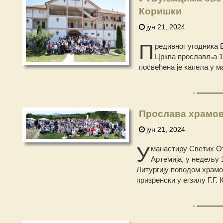
Коришки
јун 21, 2024
П
редивног угодника 
Црква прославља 18
посвећена је капела у 
Прослава храмовн
јун 21, 2024
У
манастиру Светих От
Артемија, у недељу 
Литургију поводом храм
призренски у егзилу Г.Г.