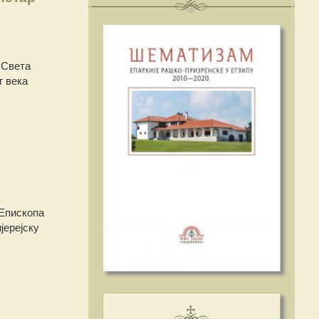
 Света
г века
 Епископа
јерејску