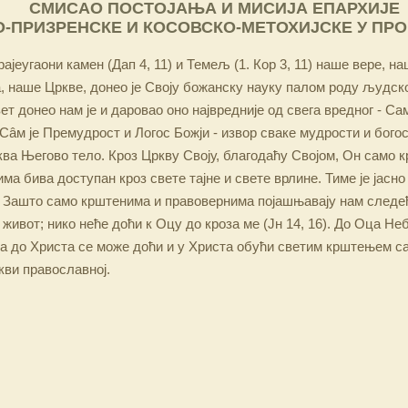
СМИСАО ПОСТОЈАЊА И МИСИЈА ЕПАРХИЈЕ
-ПРИЗРЕНСКЕ И КОСОВСКО-МЕТОХИЈСКЕ У ПР
ајеугаони камен (Дап 4, 11) и Темељ (1. Кор 3, 11) наше вере, н
 наше Цркве, донео је Своју божанску науку палом роду људско
ет донео нам је и даровао оно највредније од свега вредног - Са
Сâм је Премудрост и Логос Божји - извор сваке мудрости и бого
ква Његово тело. Кроз Цркву Своју, благодаћу Својом, Он само 
а бива доступан кроз свете тајне и свете врлине. Тиме је јасно
 Зашто само крштенима и правовернима појашњавају нам следећ
 живот; нико неће доћи к Оцу до кроза ме (Јн 14, 16). До Оца Не
 а до Христа се може доћи и у Христа обући светим крштењем с
кви православној.