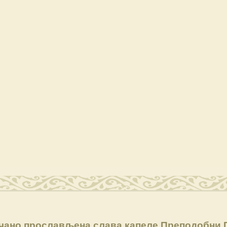
ано прослављена слава капеле Преподобни 