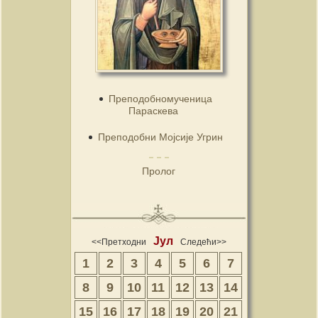
Преподобномученица
Параскева
Преподобни Мојсије Угрин
Пролог
Јул
<<Претходни
Следећи>>
1
2
3
4
5
6
7
8
9
10
11
12
13
14
15
16
17
18
19
20
21