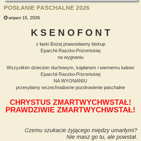
POSŁANIE PASCHALNE 2026
април 15, 2026
K S E N O F O N T
z łaski Bożej prawosławny biskup
Eparchii Raszko-Prizreńskiej
na wygnaniu
Wszystkim dzieciom duchowym, kapłanom i wiernemu ludowi
Eparchii Raszko-Prizreńskiej
NA WYGNANIU
przesyłamy wszechradosne pozdrowienie paschalne
CHRYSTUS ZMARTWYCHWSTAŁ!
PRAWDZIWIE ZMARTWYCHWSTAŁ!
Czemu szukacie żyjącego między umarłymi?
Nie masz go tu, ale powstał.