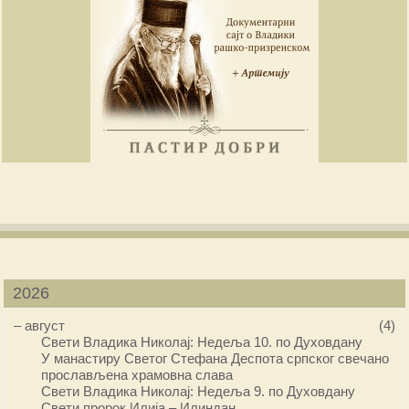
2026
–
август
(4)
Свети Владика Николај: Недеља 10. по Духовдану
У манастиру Светог Стефана Деспота српског свечано
прослављена храмовна слава
Свети Владика Николај: Недеља 9. по Духовдану
Свети пророк Илија – Илиндан