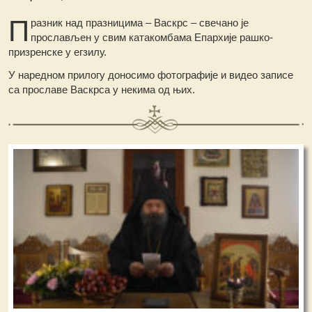
П
разник над празницима – Васкрс – свечано је
прослављен у свим катакомбама Епархије рашко-
призренске у егзилу.
У наредном прилогу доносимо фотографије и видео записе
са прославе Васкрса у некима од њих.