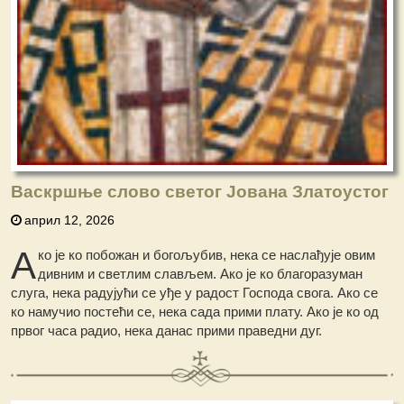
Васкршње слово светог Јована Златоустог
април 12, 2026
А
ко је ко побожан и богољубив, нека се наслађује овим
дивним и светлим слављем. Ако је ко благоразуман
слуга, нека радујући се уђе у радост Господа свога. Ако се
ко намучио постећи се, нека сада прими плату. Ако је ко од
првог часа радио, нека данас прими праведни дуг.