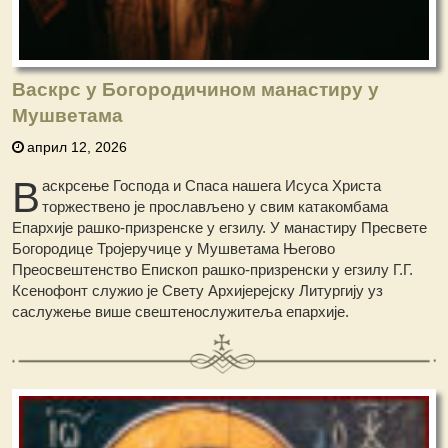
Васкрс у Богородичином манастиру у
Мушветама
април 12, 2026
В
аскрсење Господа и Спаса нашега Исуса Христа
торжествено је прослављено у свим катакомбама
Епархије рашко-призренске у егзилу. У манастиру Пресвете
Богородице Тројеручице у Мушветама Његово
Преосвештенство Епископ рашко-призренски у егзилу Г.Г.
Ксенофонт служио је Свету Архијерејску Литургију уз
саслужење више свештенослужитеља епархије.