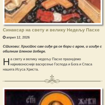
Синаксар на свету и велику Недељу Пасхе
април 12, 2026
Стихови: Христос сам сиђе да се бори с адом, и изиђе с
обилним пленом победе.
Н
а свету и велику недељу Пасхе празнујемо
најживоносније васкрсење Господа и Бога и Спаса
нашега Исуса Христа.