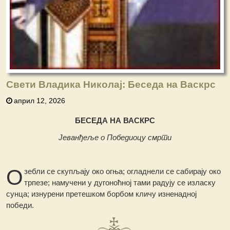
Свети Владика Николај: Беседа на Васкрс
април 12, 2026
БЕСЕДА НА ВАСКРС
Јеванђеље о Победиоцу смрти
О
зебли се скупљају око огња; огладнели се сабирају око
трпезе; намучени у дугоноћној тами радују се изласку
сунца; изнурени претешком борбом кличу изненадној
победи.