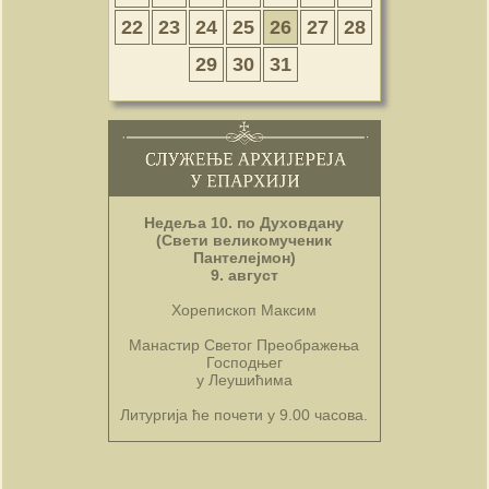
22
23
24
25
26
27
28
29
30
31
Недеља 10. по Духовдану
(Свети великомученик
Пантелејмон)
9. август
Хорепископ Максим
Манастир Светог Преображења
Господњег
у Леушићима
Литургија ће почети у 9.00 часова.