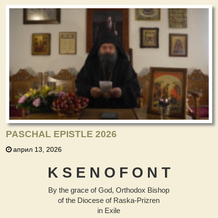
PASCHAL EPISTLE 2026
април 13, 2026
K S E N О F О N Т
By the grace of God, Orthodox Bishop
of the Diocese of Raska-Prizren
in Exile