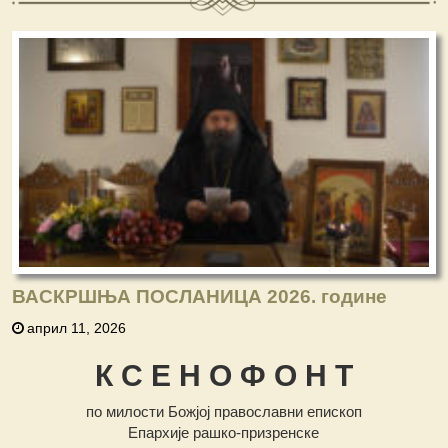
ВАСКРШЊА ПОСЛАНИЦА 2026. године
април 11, 2026
К С Е Н О Ф О Н Т
по милости Божјој православни епископ
Епархије рашко-призренске