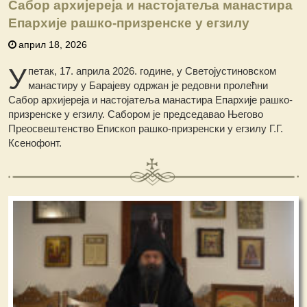
Сабор архијереја и настојатеља манастира
Епархије рашко-призренске у егзилу
април 18, 2026
У
петак, 17. априла 2026. године, у Светојустиновском
манастиру у Барајеву одржан је редовни пролећни
Сабор архијереја и настојатеља манастира Епархије рашко-
призренске у егзилу. Сабором је председавао Његово
Преосвештенство Епископ рашко-призренски у егзилу Г.Г.
Ксенофонт.