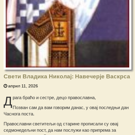
Свети Владика Николај: Навечерје Васкрса
април 11, 2026
Д
рага браћо и сестре, децо православна,
Позван сам да вам говорим данас, у овај последњи дан
Часнога поста.
Православни светитељи од старине прописали су овај
седмонедељни пост, да нам послужи као припрема за