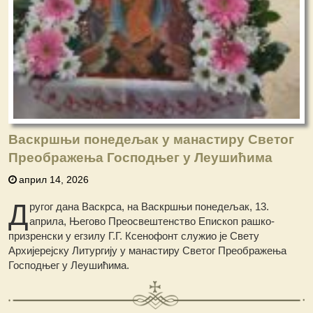
Васкршњи понедељак у манастиру Светог
Преображења Господњег у Леушићима
април 14, 2026
Д
ругог дана Васкрса, на Васкршњи понедељак, 13.
априла, Његово Преосвештенство Епископ рашко-
призренски у егзилу Г.Г. Ксенофонт служио је Свету
Архијерејску Литургију у манастиру Светог Преображења
Господњег у Леушићима.