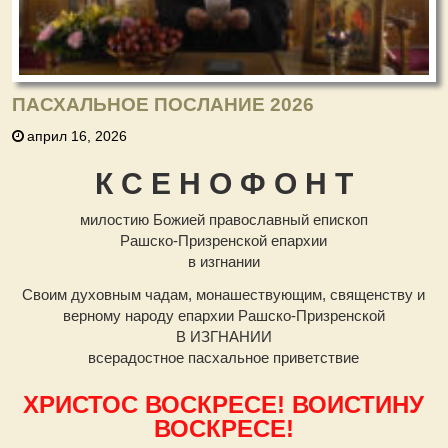
ПАСХАЛЬНОЕ ПОСЛАНИЕ 2026
април 16, 2026
К С Е Н О Ф О Н Т
милостию Божией православный епископ
Рашско-Призренской епархии
в изгнании
Своим духовным чадам, монашествующим, священству и
верному народу епархии Рашско-Призренской
В ИЗГНАНИИ
всерадостное пасхальное приветствие
ХРИСТОС ВОСКРЕСЕ! ВОИСТИНУ
ВОСКРЕСЕ!