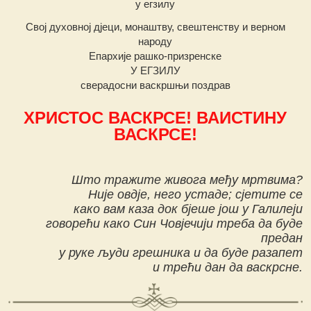
у егзилу
Свој духовној дјеци, монаштву, свештенству и верном
народу
Епархије рашко-призренске
У ЕГЗИЛУ
сверадосни васкршњи поздрав
ХРИСТОС ВАСКРСЕ! ВАИСТИНУ
ВАСКРСЕ!
Што тражите живога међу мртвима?
Није овдје, него устаде; сјетите се
како вам каза док бјеше још у Галилеји
говорећи како Син Човјечији треба да буде
предан
у руке људи грешника и да буде разапет
и трећи дан да васкрсне.