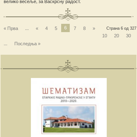
велико весеље, за Васкрсну радост.
6
« Прва
...
«
4
5
7
8
»
Страна 6 од 327
10
20
30
...
Последња »