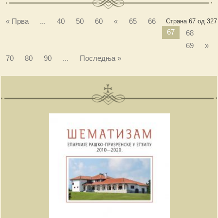
« Прва
...
40
50
60
«
65
66
Страна 67 од 327
67
68
69
»
70
80
90
...
Последња »