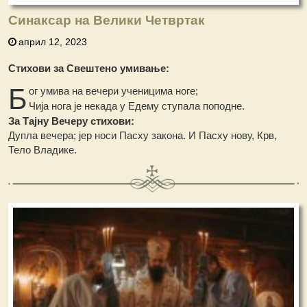
Синаксар на Велики Четвртак
април 12, 2023
Стихови за Свештено умивање:
Б
ог умива на вечери ученицима ноге;
Чија нога је некада у Едему ступала поподне.
За Тајну Вечеру стихови:
Дупла вечера; јер носи Пасху закона. И Пасху нову, Крв,
Тело Владике.