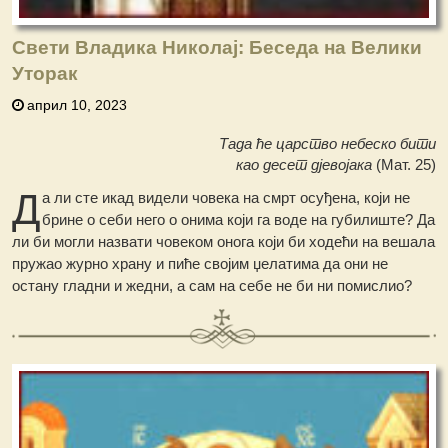
Свети Владика Николај: Беседа на Велики
Уторак
април 10, 2023
Тада ће царство небеско бити
као десет дјевојака
(Мат. 25)
Д
а ли сте икад видели човека на смрт осуђена, који не
брине о себи него о онима који га воде на губилиште? Да
ли би могли назвати човеком онога који би ходећи на вешала
пружао журно храну и пиће својим џелатима да они не
остану гладни и жедни, а сам на себе не би ни помислио?