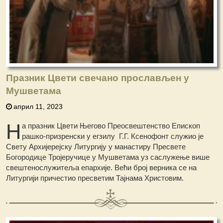
Празник Цвети свечано прослављен у
Мушветама
април 11, 2023
Н
а празник Цвети Његово Преосвештенство Епископ
рашко-призренски у егзилу Г.Г. Ксенофонт служио је
Свету Архијерејску Литургију у манастиру Пресвете
Богородице Тројеручице у Мушветама уз саслужење више
свештенослужитеља епархије. Већи број верника се на
Литургији причестио пресветим Тајнама Христовим.