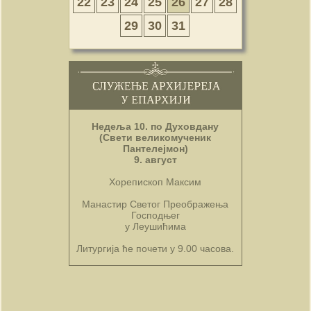
22
23
24
25
26
27
28
29
30
31
Недеља 10. по Духовдану
(Свети великомученик
Пантелејмон)
9. август
Хорепископ Максим
Манастир Светог Преображења
Господњег
у Леушићима
Литургија ће почети у 9.00 часова.