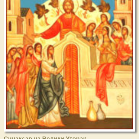
Синаксар на Велики Уторак