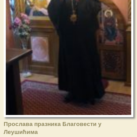
Прослава празника Благовести у
Леушићима