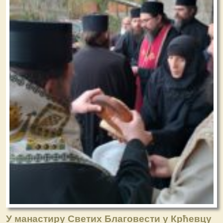
У манастиру Светих Благовести у Крћевцу