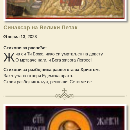
Синаксар на Велики Петак
април 13, 2023
Стихови за распеће:
Ж
ив си Ти Боже, иако си умртвљен на дрвету.
О мртваче наги, и Бога живога Логосе!
Стихови за разбојника распетога са Христом.
Закључана отвори Едемска врата.
Стави разбојник кључ, рекавши: Сети ме се.