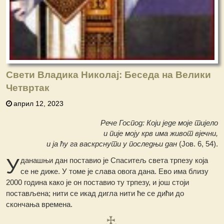
Свети Владика Николај: Беседа на Велики
Четвртак
април 12, 2023
Рече Господ: Који једе моје тијело
и пије моју крв има живот вјечни,
и ја ћу га васкрснути у последњи дан
(Јов. 6, 54).
У
данашњи дан поставио је Спаситељ света трпезу која
се не диже. У томе је слава овога дана. Ево има близу
2000 година како је он поставио ту трпезу, и још стоји
постављена; нити се икад дигла нити ће се дићи до
скончања времена.