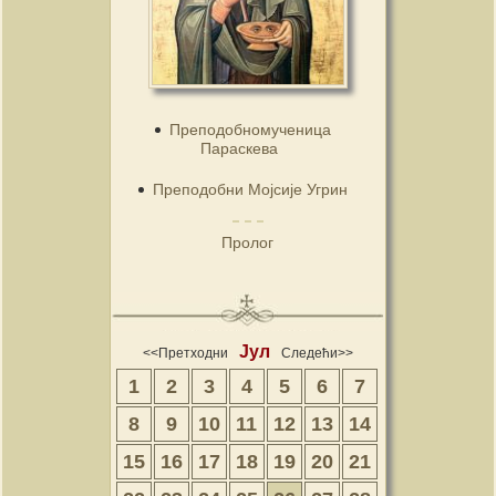
Преподобномученица
Параскева
Преподобни Мојсије Угрин
Пролог
Јул
<<Претходни
Следећи>>
1
2
3
4
5
6
7
8
9
10
11
12
13
14
15
16
17
18
19
20
21