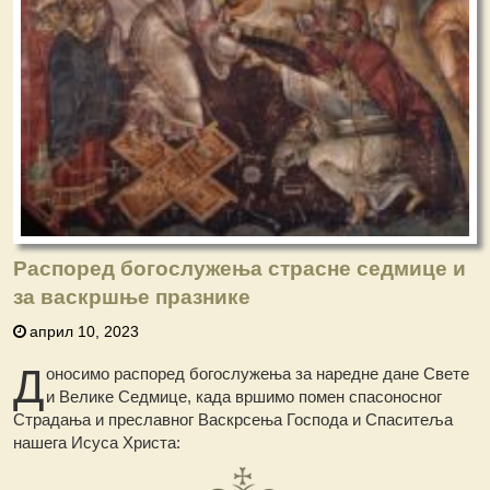
Распоред богослужења страсне седмице и
за васкршње празнике
април 10, 2023
Д
оносимо распоред богослужења за наредне дане Свете
и Велике Седмице, када вршимо помен спасоносног
Страдања и преславног Васкрсења Господа и Спаситеља
нашега Исуса Христа: