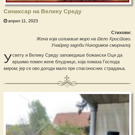
Синаксар на Велику Среду
април 11, 2023
Стихови:
Жена која изливаше миро на тело Христово.
Унапред задоби Никодимов смирналој.
У
свету и Велику Среду заповедише божански Оци да
вршимо помен жене блуднице, која помаза Господа
миром; јер се ово догоди мало пре спасоносних страдања.