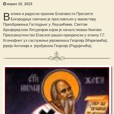
април 10, 2023
В
елики и радосни празник Благовести Пресвете
Богородице свечано је прослављен у манастиру
Преображења Господњег у Леушићима. Светом
Архијерејском Литургијом којом је началствовао Његово
Преосвештенство Епископ рашко-призренски у егзилу Г.Г.
Ксенофонт уз саслужење јеромонаха Георгија (Марковића),
јереја Антонија и јерођакона Георгија (Радојичића).