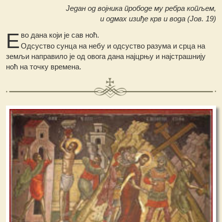
Један од војника прободе му ребра копљем,
и одмах изиђе крв и вода (Јов. 19)
Е
во дана који је сав ноћ.
Одсуство сунца на небу и одсуство разума и срца на
земљи направило је од овога дана најцрњу и најстрашнију
ноћ на точку времена.