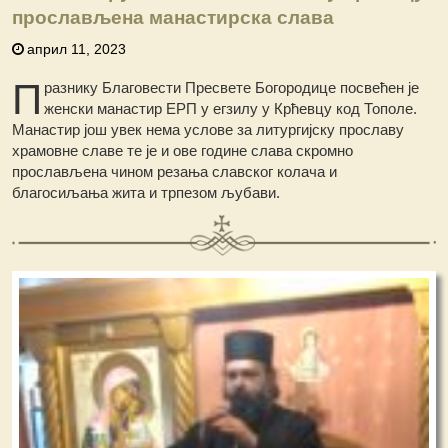
прослављена манастирска слава
април 11, 2023
П
разнику Благовести Пресвете Богородице посвећен је
женски манастир ЕРП у егзилу у Крћевцу код Тополе.
Манастир још увек нема услове за литургијску прославу
храмовне славе те је и ове године слава скромно
прослављена чином резања славског колача и
благосиљања жита и трпезом љубави.