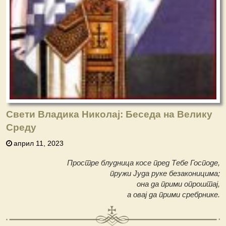
Свети Владика Николај: Беседа на Велику
Среду
април 11, 2023
Простре блудница косе пред Тебе Господе,
пружи Јуда руке безаконицима;
она да прими опроштај,
а овај да прими сребрнике.