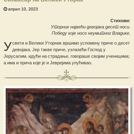
април 10, 2023
Стихови:
Уторник највећи девојака десет носи.
Победу које носе неумитног Владике.
У
свети и Велики Уторник вршимо успомену приче о десет
девојака. Јер такве приче, узлазећи Господ у
Јерусалим, идући на страдање, говораше својим ученицима;
а има и прича које је и Јеврејима упућивао.