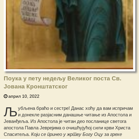
Поука у пету недељу Великог поста Св.
Јована Кронштатског
април 10, 2022
Љ
убљена браћо и сестре! Данас хоћу да вам испричам
и донекле разјасним данашње читање из Апостола и
Јеванђеља. Из Апостола је читан део посланице светога
апостола Павла Јеврејима о очишћујућој сили крви Христа
Спаситеља.
Који се принео у жртву Богу Оцу за грехе