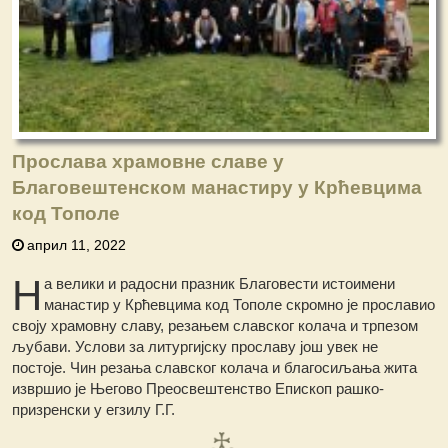
Прослава храмовне славе у
Благовештенском манастиру у Крћевцима
код Тополе
април 11, 2022
Н
а велики и радосни празник Благовести истоимени
манастир у Крћевцима код Тополе скромно је прославио
своју храмовну славу, резањем славског колача и трпезом
љубави. Услови за литургијску прославу још увек не
постоје. Чин резања славског колача и благосиљања жита
извршио је Његово Преосвештенство Епископ рашко-
призренски у егзилу Г.Г.