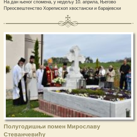
На дан њеног спомена, у недељу 10. априла, Његово
Преосвештенство Хорепископ хвостански и барајевски
Полугодишњи помен Мирославу
Стеванчевићу