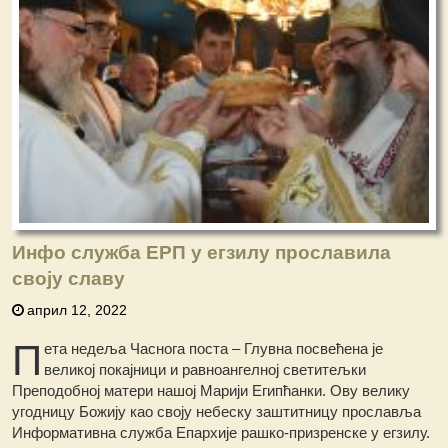
Инфо служба ЕРП у егзилу прославила
своју славу
април 12, 2022
П
ета недеља Часнога поста – Глувна посвећена је
великој покајници и равноангелној светитељки
Преподобној матери нашој Марији Египћанки. Ову велику
угодницу Божију као своју небеску заштитницу прославља
Информативна служба Епархије рашко-призренске у егзилу.