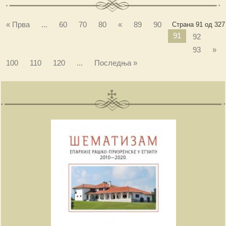
« Прва
...
60
70
80
«
89
90
Страна 91 од 327
91
92
93
»
100
110
120
...
Последња »