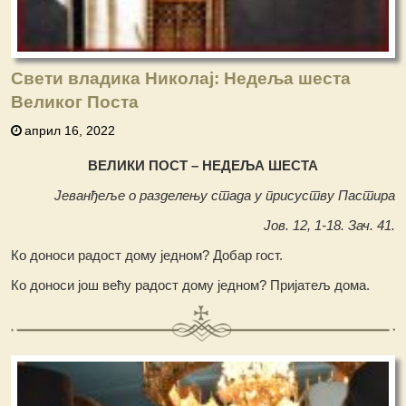
Свети владика Николај: Недеља шеста
Великог Поста
април 16, 2022
ВЕЛИКИ ПОСТ – НЕДЕЉА ШЕСТА
Јеванђеље о разделењу стада у присуству Пастира
Јов. 12, 1-18. Зач. 41.
Ко доноси радост дому једном? Добар гост.
Ко доноси још већу радост дому једном? Пријатељ дома.