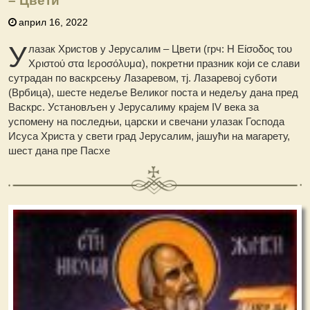
– Цвети
април 16, 2022
У
лазак Христов у Јерусалим – Цвети (грч: Η Είσοδος του
Χριστού στα Ιεροσόλυμα), покретни празник који се слави
сутрадан по васкрсењу Лазаревом, тј. Лазаревој суботи
(Врбица), шесте недеље Великог поста и недељу дана пред
Васкрс. Установљен у Јерусалиму крајем IV века за
успомену на последњи, царски и свечани улазак Господа
Исуса Христа у свети град Јерусалим, јашући на магарету,
шест дана пре Пасхе