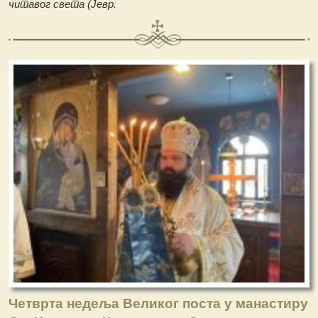
читавог света (Јевр.
Четврта недеља Великог поста у манастиру