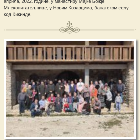
априла, 2022. године, у манастиру Мајке Божје
Млекопитатељнице, у Новим Козарцима, банатском селу
код Кикинде.