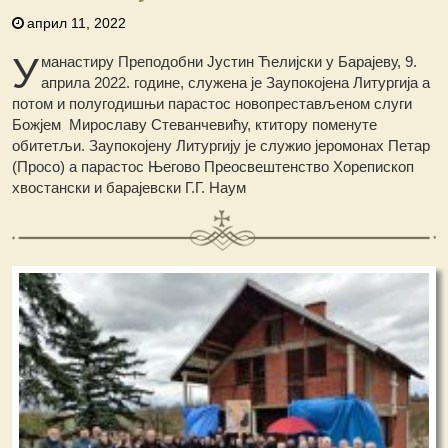
април 11, 2022
У
манастиру Преподобни Јустин Ћелијски у Барајеву, 9.
априла 2022. године, служена је Заупокојена Литургија а
потом и полугодишњи парастос новопрестављеном слуги
Божјем Мирославу Стеванчевићу, ктитору поменуте
обитетљи. Заупокојену Литургију је служио јеромонах Петар
(Просо) а парастос Његово Преосвештенство Хорепископ
хвостански и барајевски Г.Г. Наум