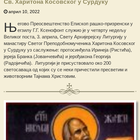
Св. Харитона Косовског у Сурдуку
април 10, 2022
Њ
егово Преосвештенство Епископ рашко-призренски у
егзилу Г.Г. Ксенофонт служио је у четврту недељу
Великог поста, 3. априла, Свету Архијерејску Литургију у
манастиру Светог Преподобномученика Харитона Косовског
у Сурдуку уз саслужење: протосинђела Иринеја (Ристића),
јереја Бранка (Јованчевића) и јерођакона Георгија
(Радојичића). Литургији је присуствовало око 200
светосаваца од којих су се неки причестили пресветим и
животворним Тајнама Христовим.