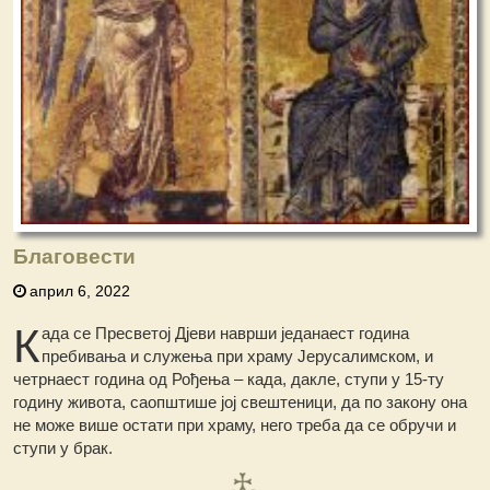
Благовести
април 6, 2022
К
ада се Пресветој Дјеви наврши једанаест година
пребивања и служења при храму Јерусалимском, и
четрнаест година од Рођења – када, дакле, ступи у 15-ту
годину живота, саопштише јој свештеници, да по закону она
не може више остати при храму, него треба да се обручи и
ступи у брак.