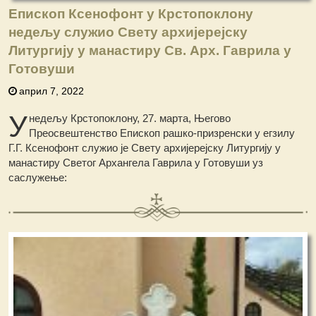
Епископ Ксенофонт у Крстопоклону
недељу служио Свету архијерејску
Литургију у манастиру Св. Арх. Гаврила у
Готовуши
април 7, 2022
У
недељу Крстопоклону, 27. марта, Његово
Преосвештенство Епископ рашко-призренски у егзилу
Г.Г. Ксенофонт служио је Свету архијерејску Литургију у
манастиру Светог Архангела Гаврила у Готовуши уз
саслужење: