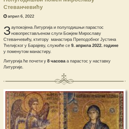
Стеванчевићу
април 6, 2022
З
аупокојена Литургија и полугодишњи парастос
новопрестављеном слуги Божјем Мирославу
Стеванчевићу, ктитору манастира Преподобног Јустина
Ћелијског у Барајеву, служиће се
9. априла 2022. године
у поменутом манастиру.
Литургија ће почети у
8 часова
а парастос у наставку
Литургије.