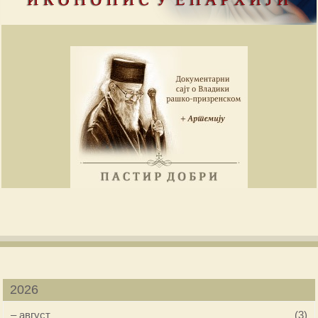
2026
–
август
(3)