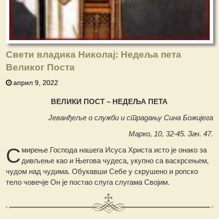
Свети владика Николај: Недеља пета
Великог Поста
април 9, 2022
ВЕЛИКИ ПОСТ – НЕДЕЉА ПЕТА
Јеванђеље о служби и страдању Сина Божијега
Марко, 10, 32-45. Зач. 47.
С
мирење Господа нашега Исуса Христа исто је онако за
дивљење као и Његова чудеса, укупно са васкрсењем,
чудом над чудима. Обукавши Себе у скрушено и ропско
тело човечје Он је постао слуга слугама Својим.