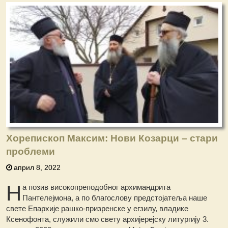
Хорепископ Максим: Нови Козарци – стари
проблеми
април 8, 2022
Н
а позив високопреподобног архимандрита
Пантелејмона, а по благослову предстојатеља наше
свете Епархије рашко-призренске у егзилу, владике
Ксенофонта, служили смо свету архијерејску литургију 3.