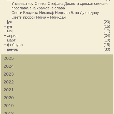
У манастиру Светог Стефана Деспота српског свечано
прослављена храмовна слава
Свети Владика Николај: Недеља 9. по Духовдану
Свети пророк Илија – Илиндан
+
јул
(20)
+
јун
(15)
+
мај
(17)
+
април
(34)
+
март
(10)
+
фебруар
(15)
+
јануар
(30)
2025
2024
2023
2022
2021
2020
2019
2018