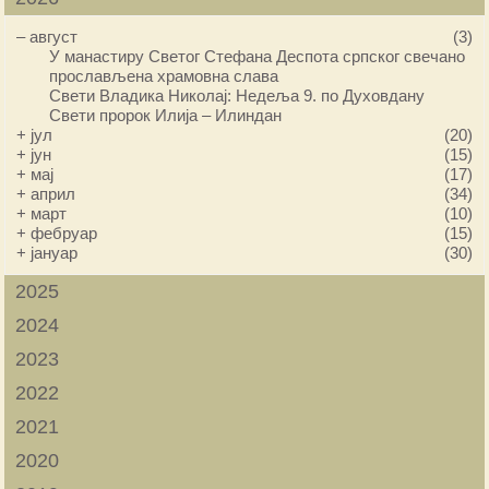
–
август
(3)
У манастиру Светог Стефана Деспота српског свечано
прослављена храмовна слава
Свети Владика Николај: Недеља 9. по Духовдану
Свети пророк Илија – Илиндан
+
јул
(20)
+
јун
(15)
+
мај
(17)
+
април
(34)
+
март
(10)
+
фебруар
(15)
+
јануар
(30)
2025
2024
2023
2022
2021
2020