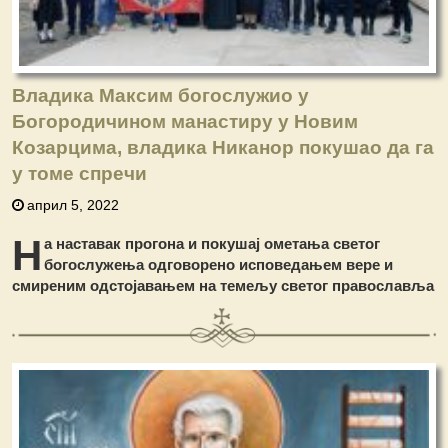
Владика Максим богослужио у
Богородичином манастиру у Новим
Козарцима, владика Никанор покушао да га
у томе спречи
април 5, 2022
Н
а наставак прогона и покушај ометања светог
богослужења одговорено исповедањем вере и
смиреним одстојавањем на темељу светог православља