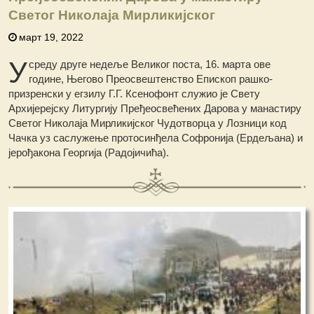
Светог Николаја Мирликијског
март 19, 2022
У
среду друге недеље Великог поста, 16. марта ове
године, Његово Преосвештенство Епископ рашко-
призренски у егзилу Г.Г. Ксенофонт служио је Свету
Архијерејску Литургију Пређеосвећених Дарова у манастиру
Светог Николаја Мирликијског Чудотворца у Лозници код
Чачка уз саслужење протосинђела Софронија (Ердељана) и
јерођакона Георгија (Радојичића).