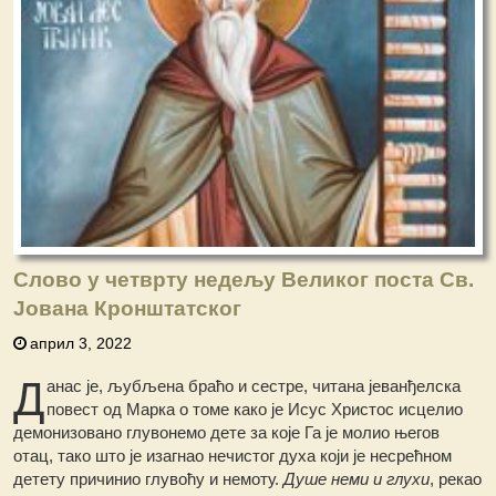
Слово у четврту недељу Великог поста Св.
Јована Кронштатског
април 3, 2022
Д
анас је, љубљена браћо и сестре, читана јеванђелска
повест од Марка о томе како је Исус Христос исцелио
демонизовано глувонемо дете за које Га је молио његов
отац, тако што је изагнао нечистог духа који је несрећном
детету причинио глувоћу и немоту.
Душе неми и глухи
, рекао