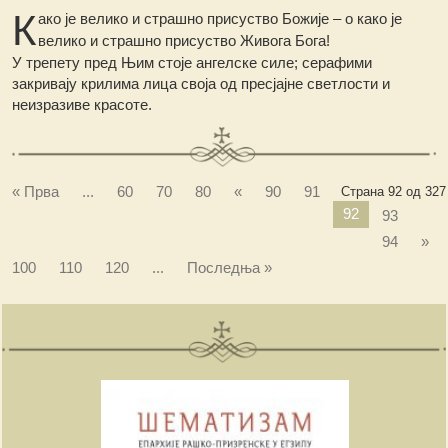
К
ако је велико и страшно присуство Божије – о како је
велико и страшно присуство Живога Бога!
У трепету пред Њим стоје ангелске силе; серафими
закривају крилима лица своја од пресјајне светлости и
неизразиве красоте.
« Прва
...
60
70
80
«
90
91
Страна 92 од 327
92
93
94
»
100
110
120
...
Последња »