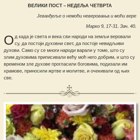
ВЕЛИКИ ПОСТ – НЕДЕЉА ЧЕТВРТА
Јеванђеље о немоћи неверовања и моћи вере
Марко 9, 17-31. Зач. 40.
О
д када је света и века сви народи на земљи веровали
су, да постоји духовни свет, да постоје невидљиви
духови. Само су се многи народи варали у томе, што су
злим духовима приписивали већу моћ него добрим, и што су
временом зле духове прогласили боговима, подизали им
храмове, приносили жртве и молитве, и очекивали од њих
све.