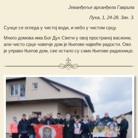
Јеванђеље арханђела Гаврила
Лука, 1, 24-28. Зач. 3.
Сунце се огледа у чистој води, и небо у чистом срцу.
Много домова има Бог Дух Свети у овој пространој васиони,
али чисто срце човечје дом је Његове највеће радости. Ово
је управо Његов дом, све остало су само Његове радионице.