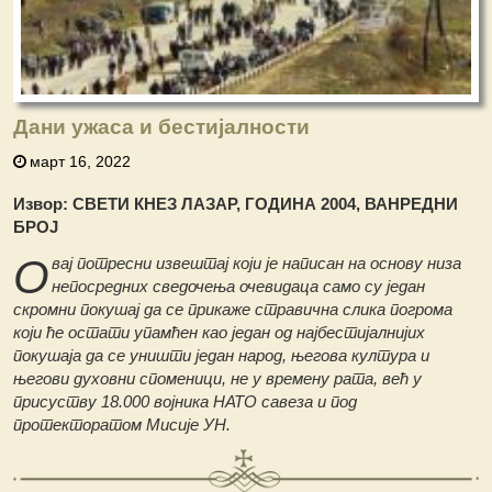
Дани ужаса и бестијалности
март 16, 2022
Извор: СВЕТИ КНЕЗ ЛАЗАР, ГОДИНА 2004, ВАНРЕДНИ
БРОЈ
О
вај потресни извештај који је написан на основу низа
непосредних сведочења очевидаца само су један
скромни покушај да се прикаже стравична слика погрома
који ће остати упамћен као један од најбестијалнијих
покушаја да се уништи један народ, његова култура и
његови духовни споменици, не у времену рата, већ у
присуству 18.000 војника НАТО савеза и под
протекторатом Мисије УН.