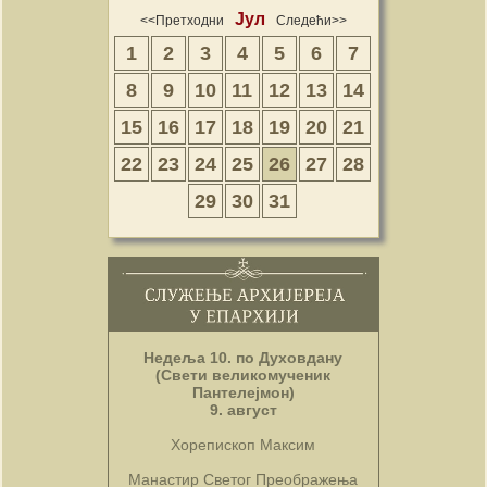
Јул
<<Претходни
Следећи>>
1
2
3
4
5
6
7
8
9
10
11
12
13
14
15
16
17
18
19
20
21
22
23
24
25
26
27
28
29
30
31
Недеља 10. по Духовдану
(Свети великомученик
Пантелејмон)
9. август
Хорепископ Максим
Манастир Светог Преображења