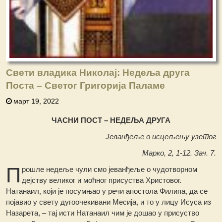
Свети владика Николај: Недеља друга
Поста – Светог Григорија Паламе
март 19, 2022
ЧАСНИ ПОСТ – НЕДЕЉА ДРУГА
Јеванђеље о исцељењу узетог
Марко, 2, 1-12. Зач. 7.
П
рошле недеље чули смо јеванђеље о чудотворном
дејству великог и моћног присуства Христовог.
Натанаил, који је посумњао у речи апостола Филипа, да се
појавио у свету дугоочекивани Месија, и то у лицу Исуса из
Назарета, – тај исти Натанаил чим је дошао у присуство