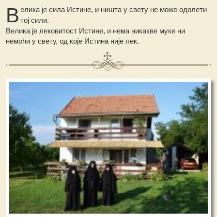
В
елика је сила Истине, и ништа у свету не може одолети
тој сили.
Велика је лековитост Истине, и нема никакве муке ни
немоћи у свету, од које Истина није лек.