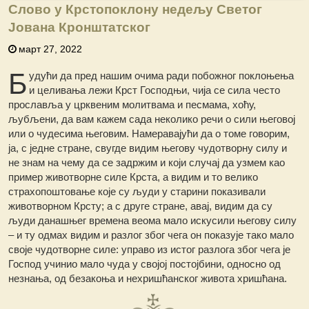
Слово у Крстопоклону недељу Светог
Јована Кронштатског
март 27, 2022
Б
удући да пред нашим очима ради побожног поклоњења
и целивања лежи Крст Господњи, чија се сила често
прославља у црквеним молитвама и песмама, хоћу,
љубљени, да вам кажем сада неколико речи о сили његовој
или о чудесима његовим. Намеравајући да о томе говорим,
ја, с једне стране, свугде видим његову чудотворну силу и
не знам на чему да се задржим и који случај да узмем као
пример животворне силе Крста, а видим и то велико
страхопоштовање које су људи у старини показивали
животворном Крсту; а с друге стране, авај, видим да су
људи данашњег времена веома мало искусили његову силу
– и ту одмах видим и разлог због чега он показује тако мало
своје чудотворне силе: управо из истог разлога због чега је
Господ учинио мало чуда у својој постојбини, односно од
незнања, од безакоња и нехришћанског живота хришћана.