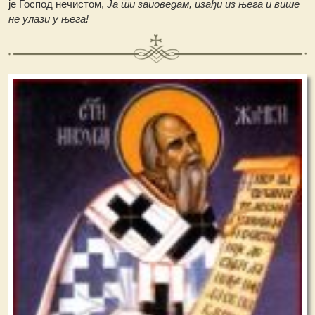
је Господ нечистом,
Ја ти заповедам, изађи из њега и више
не улази у њега!