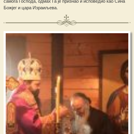
самога Господа, одмах Га је признао и исповедио као Сина
Божјег и цара Израиљева.