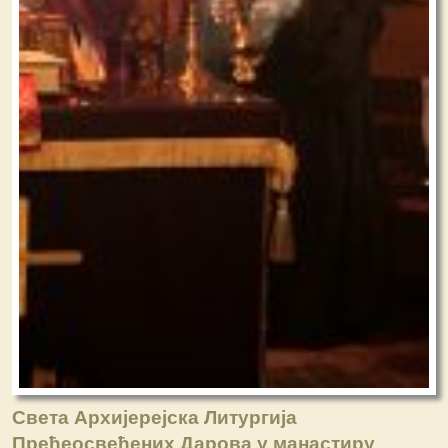
Света Архијерејска Литургија
Пређеосвећених Дарова у манастиру