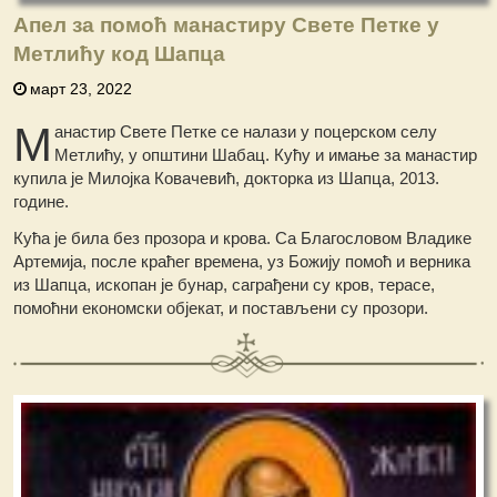
Апел за помоћ манастиру Свете Петке у
Метлићу код Шапца
март 23, 2022
М
анастир Свете Петке се налази у поцерском селу
Метлићу, у општини Шабац. Кућу и имање за манастир
купила је Милојка Ковачевић, докторка из Шапца, 2013.
године.
Кућа је била без прозора и крова. Са Благословом Владике
Артемија, после краћег времена, уз Божију помоћ и верника
из Шапца, ископан је бунар, саграђени су кров, терасе,
помоћни економски објекат, и постављени су прозори.