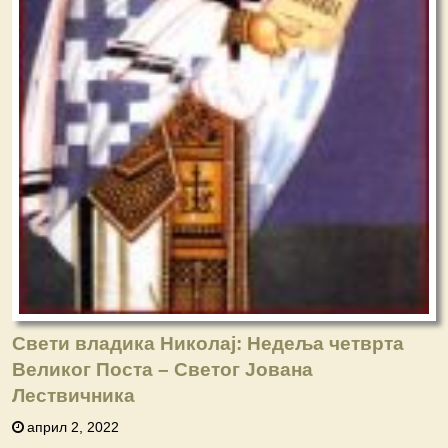
Свети владика Николај: Недеља четврта
Великог Поста – Свeтог Јована
Лествичника
април 2, 2022