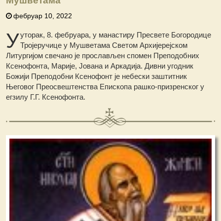
Мушветама
фебруар 10, 2022
У
уторак, 8. фебруара, у манастиру Пресвете Богородице
Тројеручице у Мушветама Светом Архијерејском
Литургијом свечано је прослављен спомен Преподобних
Ксенофонта, Марије, Јована и Аркадија. Дивни угодник
Божији Преподобни Ксенофонт је небески заштитник
Његовог Преосвештенства Епископа рашко-призренског у
егзилу Г.Г. Ксенофонта.