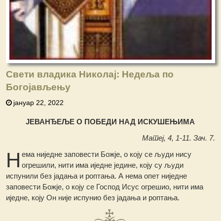
Свети владика Николај: Недеља пo
Богојављењу
јануар 22, 2022
ЈЕВАНЂЕЉЕ О ПОБЕДИ НАД ИСКУШЕЊИМА
Матеј, 4, 1-11. Зач. 7.
Н
ема ниједне заповести Божје, о коју се људи нису
огрешили, нити има иједне једине, коју су људи
испунили без јадања и роптања. А нема опет ниједне
заповести Божје, о коју се Господ Исус огрешио, нити има
иједне, коју Он није испунио без јадања и роптања.