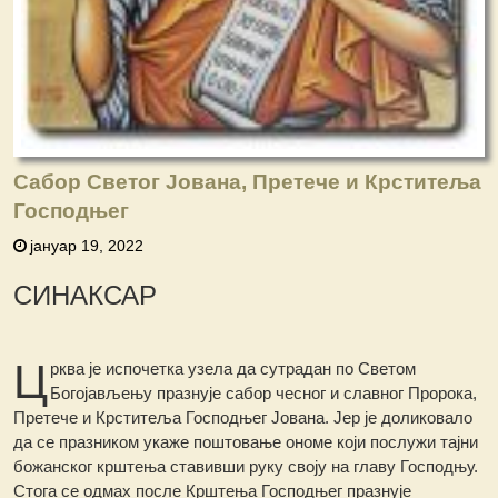
Сабор Светог Јована, Претече и Крститеља
Господњег
јануар 19, 2022
СИНАКСАР
Ц
рква је испочетка узела да сутрадан пo Светом
Богојављењу празнује сабор чесног и славног Пророка,
Претече и Крститеља Господњег Јована. Јер је доликовало
да се празником укаже поштовање ономе који послужи тајни
божанског крштења ставивши руку своју на главу Господњу.
Стога се одмах после Крштења Господњег празнује