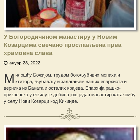
У Богородичином манастиру у Новим
Козарцима свечано прослављена прва
храмовна слава
јануар 28, 2022
М
илошћу Божијом, трудом богољубивих монаха и
ктитора, љубављу и залагањем наших епархиота и
верника из Баната и осталих крајева, Епархија рашко-
призренска у егзилу је добила још један манастир-катакомбу
у селу Нови Козарци код Кикинде.