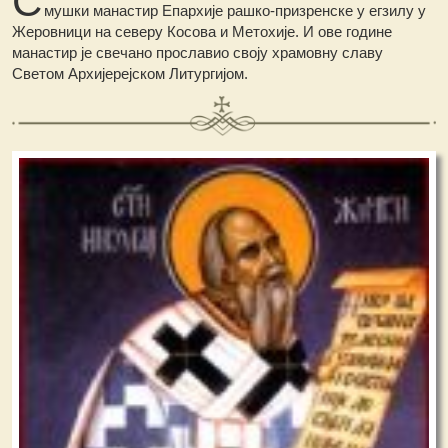
мушки манастир Епархије рашко-призренске у егзилу у
Жеровници на северу Косова и Метохије. И ове године
манастир је свечано прославио своју храмовну славу
Светом Архијерејском Литургијом.