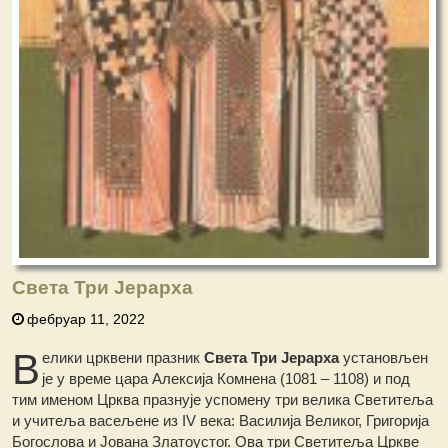
Света Три Јерарха
фебруар 11, 2022
В
елики црквени празник
Света Три Јерарха
установљен
је у време цара Алексија Комнена (1081 – 1108) и под
тим именом Црква празнује успомену три велика Светитеља
и учитеља васељене из IV века: Василија Великог, Григорија
Богослова и Јована Златоустог. Ова три Светитеља Цркве