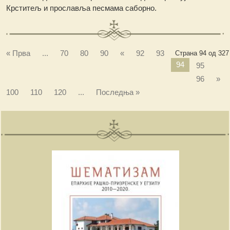
Крститељ и прославља песмама саборно.
« Прва
...
70
80
90
«
92
93
Страна 94 од 327
94
95
96
»
100
110
120
...
Последња »