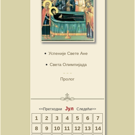
Успеније Свете Ане
Света Олимпијада
Пролог
Јул
<<Претходни
Следећи>>
1
2
3
4
5
6
7
8
9
10
11
12
13
14