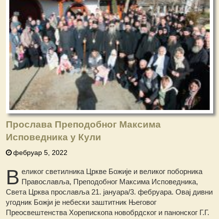
Прослава Преподобног Максима
Исповедника у Кули
фебруар 5, 2022
В
еликог светилника Цркве Божије и великог поборника
Православља, Преподобног Максима Исповедника,
Света Црква прославља 21. јануара/3. фебруара. Овај дивни
угодник Божји је небески заштитник Његовог
Преосвештенства Хорепископа новобрдског и панонског Г.Г.