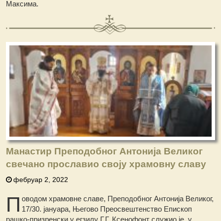
Максима.
Манастир Преподобног Антонија Великог
свечано прославио своју храмовну славу
фебруар 2, 2022
П
оводом храмовне славе, Преподобног Антонија Великог,
17/30. јануара, Његово Преосвештенство Епископ
рашко-призренски у егзилу Г.Г. Ксенофонт служио је, у