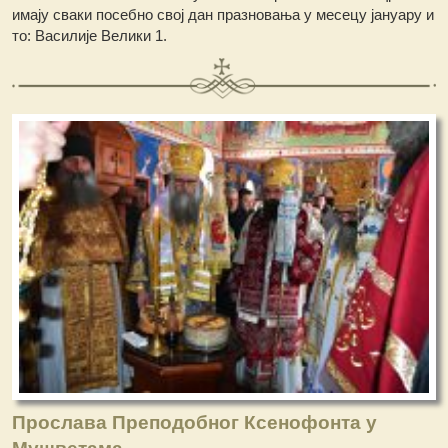
имају сваки посебно свој дан празновања у месецу јануару и
то: Василије Велики 1.
Прослава Преподобног Ксенофонта у