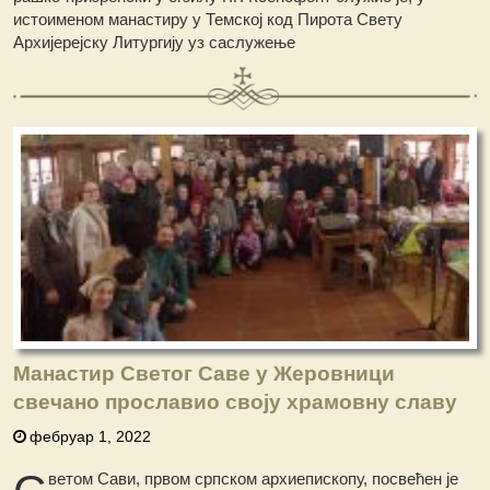
истоименом манастиру у Темској код Пирота Свету
Архијерејску Литургију
уз саслужење
Манастир Светог Саве у Жеровници
свечано прославио своју храмовну славу
фебруар 1, 2022
С
ветом Сави, првом српском архиепископу, посвећен је