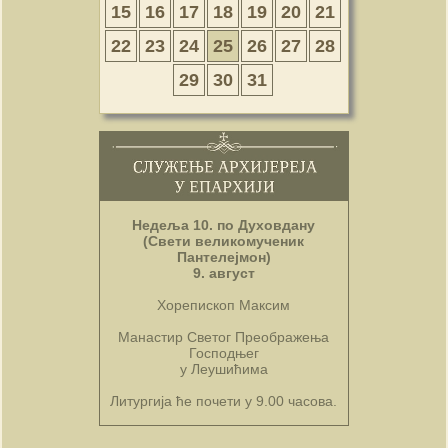
15
16
17
18
19
20
21
22
23
24
25
26
27
28
29
30
31
Недеља 10. по Духовдану
(Свети великомученик
Пантелејмон)
9. август
Хорепископ Максим
Манастир Светог Преображења
Господњег
у Леушићима
Литургија ће почети у 9.00 часова.