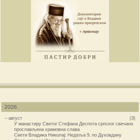
2026
–
август
(3)
У манастиру Светог Стефана Деспота српског свечано
прослављена храмовна слава
Свети Владика Николај: Недеља 9. по Духовдану