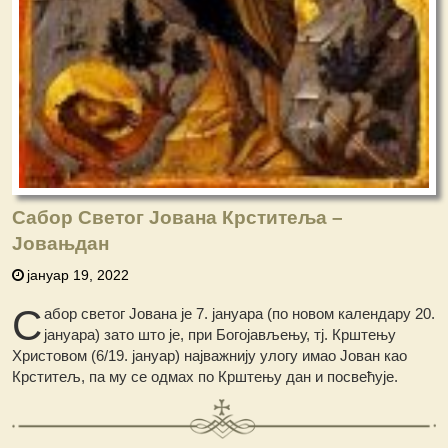
Сабор Светог Јована Крститеља –
Јовањдан
јануар 19, 2022
С
абор светог Јована је 7. јануара (по новом календару 20.
јануара) зато што је, при Богојављењу, тј. Крштењу
Христовом (6/19. јануар) најважнију улогу имао Јован као
Крститељ, па му се одмах по Крштењу дан и посвећује.