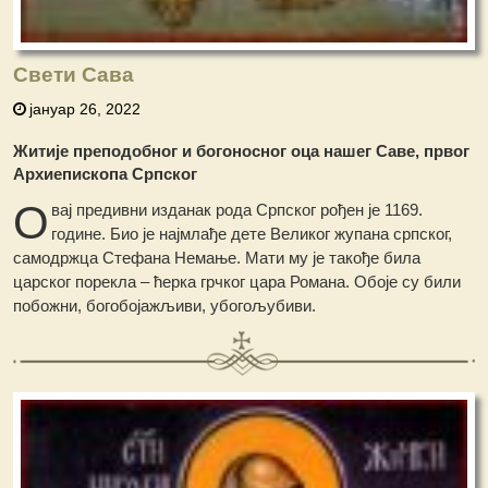
Свети Сава
јануар 26, 2022
Житије преподобног и богоносног оца нашег Саве, првог
Архиепископа Српског
О
вај предивни изданак рода Српског рођен је 1169.
године. Био је најмлађе дете Великог жупана српског,
самодржца Стефана Немање. Мати му је такође била
царског порекла – ћерка грчког цара Романа. Обоје су били
побожни, богобојажљиви, убогољубиви.