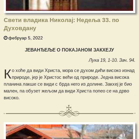
Свети владика Николај: Недеља 33. по
Духовдану
фебруар 5, 2022
ЈЕВАНЂЕЉЕ О ПОКАЈАНОМ ЗАКХЕЈУ
Лука 19, 1-10. Зач. 94.
К
о хоће да види Христа, мора се духом дићи високо изнад
природе, јер је Христос већи од природе. Једна висока
планина лакше се види с брда него из долине. Закхеј је био
мален, па обузет жељом да види Христа попео се на дрво
високо.