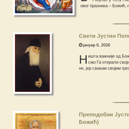
овог празника – Божић, н
Свети Јустин Поп
јануар 6, 2026
Н
ишта важније од Божи
смо Га отерали своји
не, јер сваким својим гр
Преподобни Јусти
Божић)