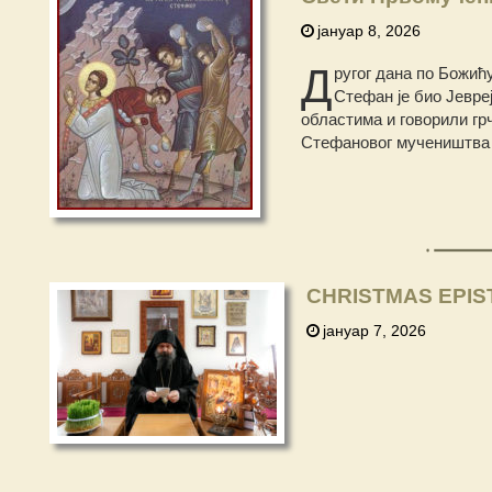
јануар 8, 2026
Д
ругог дана по Божић
Стефан је био Јевреј
областима и говорили грч
Стефановог мучеништва ј
CHRISTMAS EPIS
јануар 7, 2026