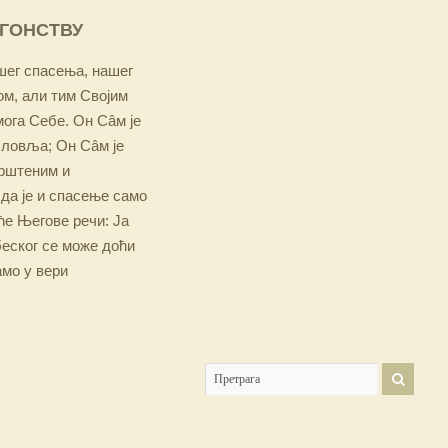
ОГОНСТВУ
ашег спасења, нашег
м, али тим Својим
мога Себе. Он Сâм је
словља; Он Сâм је
крштеним и
 да је и спасење само
е Његове речи: Ја
беског се може доћи
амо у вери