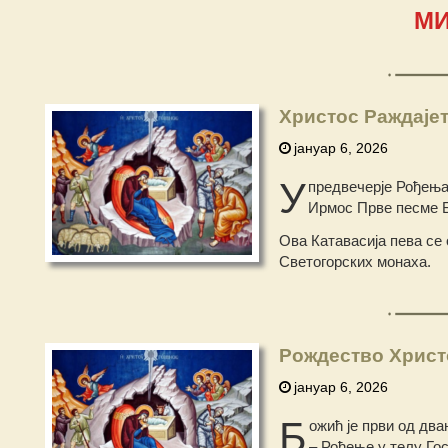
МИ
Христос Раждајет
јануар 6, 2026
У
предвечерје Рођења 
Ирмос Прве песме Б
Ова Катавасија пева се 
Светогорских монаха.
Рождество Христ
јануар 6, 2026
Б
ожић је први од два
– Рођење у телу Го