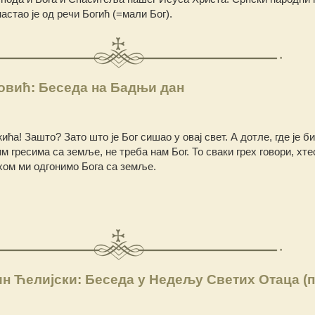
астао је од речи Богић (=мали Бог).
овић: Беседа на Бадњи дан
ћа! Зашто? Зато што је Бог сишао у овај свет. А дотле, где је б
м гресима са земље, не треба нам Бог. То сваки грех говори, хте
ехом ми одгонимо Бога са земље.
н Ћелијски: Беседа у Недељу Светих Отаца (