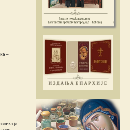
ка –
зника је
назив