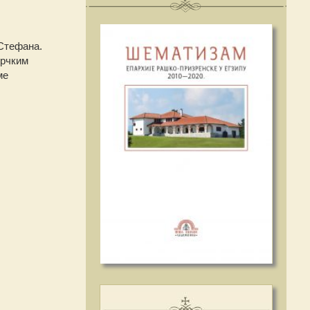
 Стефана.
грчким
ме