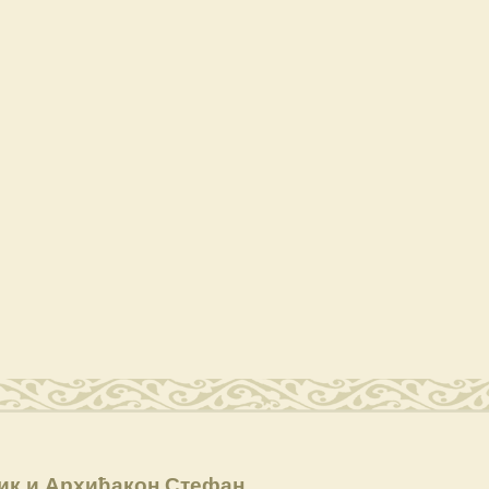
ик и Архиђакон Стефан