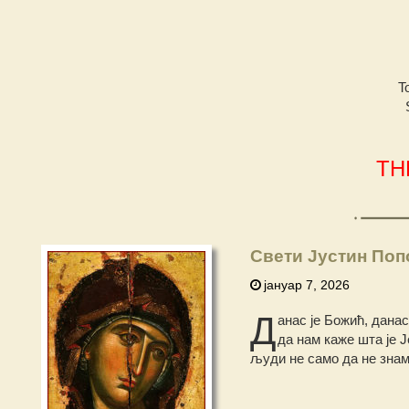
T
TH
Свети Јустин Поп
јануар 7, 2026
Д
анас је Божић, данас
да нам каже шта је Ј
људи не само да не знамо