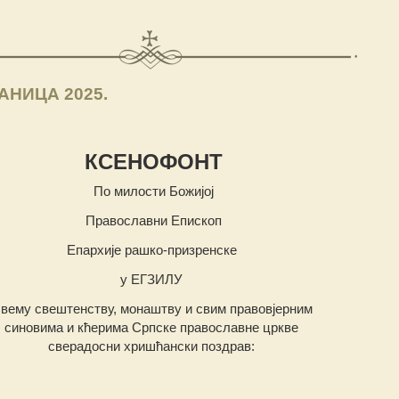
НИЦА 2025.
КСЕНОФОНТ
По милости Божијој
Православни Епископ
Епархије рашко-призренске
у ЕГЗИЛУ
вему свештенству, монаштву и свим правовјерним
синовима и кћерима Српске православне цркве
сверадосни хришћански поздрав: