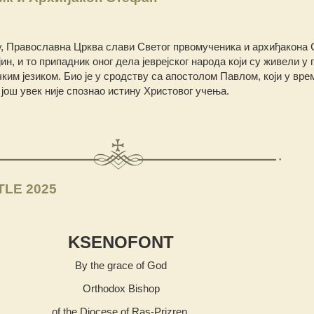
у, Православна Црква слави Светог првомученика и архиђакона
ин, и то припадник оног дела јеврејског народа који су живели у 
ким језиком. Био је у сродству са апостолом Павлом, који у вре
ош увек није спознао истину Христовог учења.
TLE 2025
KSENOFONT
By the grace of God
Orthodox Bishop
of the Diocese of Ras-Prizren