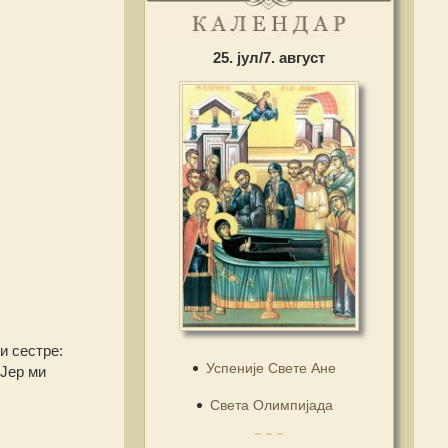
25. јул/7. август
и сестре:
Успеније Свете Ане
 Јер ми
Света Олимпијада