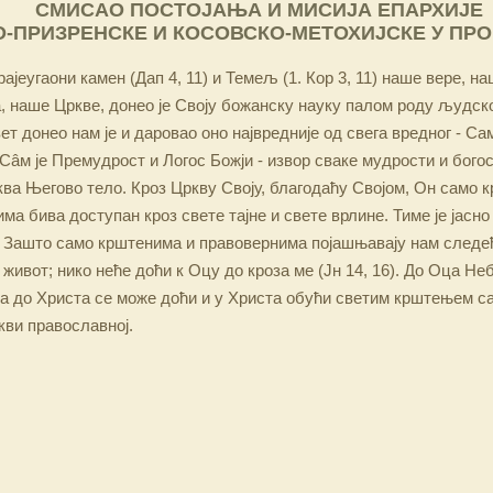
СМИСАО ПОСТОЈАЊА И МИСИЈА ЕПАРХИЈЕ
-ПРИЗРЕНСКЕ И КОСОВСКО-МЕТОХИЈСКЕ У ПР
ајеугаони камен (Дап 4, 11) и Темељ (1. Кор 3, 11) наше вере, н
 наше Цркве, донео је Своју божанску науку палом роду људско
ет донео нам је и даровао оно највредније од свега вредног - Са
Сâм је Премудрост и Логос Божји - извор сваке мудрости и бого
ква Његово тело. Кроз Цркву Своју, благодаћу Својом, Он само 
а бива доступан кроз свете тајне и свете врлине. Тиме је јасно
 Зашто само крштенима и правовернима појашњавају нам следећ
 живот; нико неће доћи к Оцу до кроза ме (Јн 14, 16). До Оца Не
 а до Христа се може доћи и у Христа обући светим крштењем с
кви православној.