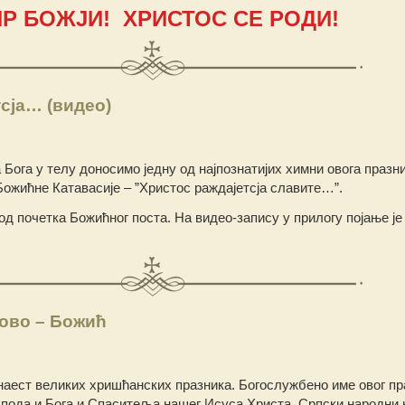
Р БОЖЈИ! ХРИСТОС СЕ РОДИ!
сја… (видео)
Бога у телу доносимо једну од најпознатијих химни овога празни
ожићне Катавасије – ”Христос раждајетсја славите…”.
од почетка Божићног поста. На видео-запису у прилогу појање је
ово – Бοжић
наест великих хришћанских празника. Богослужбено име овог пра
спода и Бога и Спаситеља нашег Исуса Христа. Српски народни 