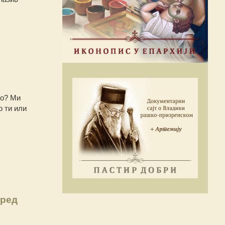
ио? Ми
о ти или
пред