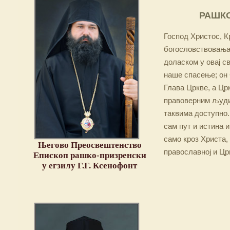
РАШКО
Господ Христос, Кр
богословствовања,
доласком у овај св
наше спасење; он 
Глава Цркве, а Цр
правоверним људим
таквима доступно.
сам пут и истина и
само кроз Христа,
Његово Преосвештенство
православној и Цр
Епископ рашко-призренски
у егзилу Г.Г. Ксенофонт