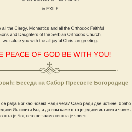
in EXILE
o all the Clergy, Monastics and all the Orthodox Faithful
Sons and Daughters of the Serbian Orthodox Church,
we salute you with the all-joyful Christian greeting:
E PEACE OF GOD BE WITH YOU!
овић: Беседа на Сабор Пресвете Богородице
 се рађа Бог као човек! Ради чега? Само ради две истине, браћо 
едини Истинити Бог, и да нам каже шта је једини истинити човек.
 шта је Бог, него не знамо ни шта је човек.