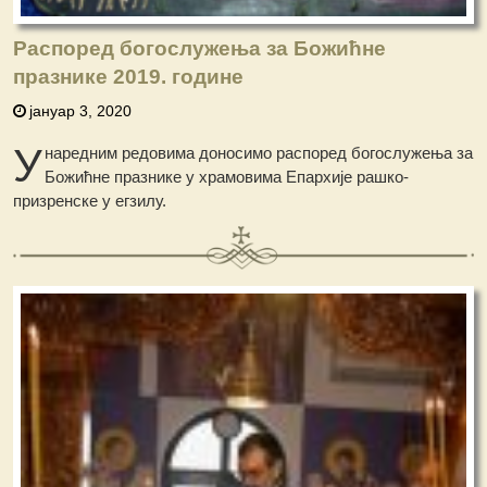
Распоред богослужења за Божићне
празнике 2019. године
јануар 3, 2020
У
наредним редовима доносимо распоред богослужења за
Божићне празнике у храмовима Епархије рашко-
призренске у егзилу.