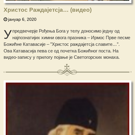
Христос Раждајетсја… (видео)
јануар 6, 2020
У
предвечерје Рођења Бога у телу доносимо једну од
најпознатијих химни овога празника – Ирмос Прве песме
Божићне Катавасије – ”Христос раждајетсја славите…”.
Ова Катавасија пева се од почетка Божићног поста. На
видео-запису у прилогу појање је Светогорских монаха.