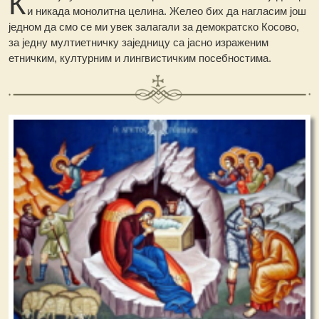
К
и никада монолитна целина. Желео бих да нагласим још
једном да смо се ми увек залагали за демократско Косово,
за једну мултиетничку заједницу са јасно израженим
етничким, културним и лингвистичким посебностима.