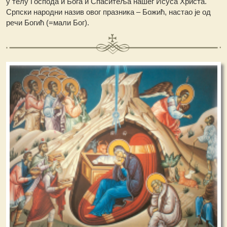
у телу Господа и Бога и Спаситеља нашег Исуса Христа.
Српски народни назив овог празника – Божић, настао је од
речи Богић (=мали Бог).