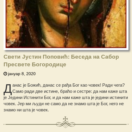
Свети Јустин Поповић: Беседа на Сабор
Пресвете Богородице
јануар 8, 2020
Д
анас је Божић, данас се рађа Бог као човек! Ради чега?
Само ради две истине, браћо и сестре: да нам каже шта
је Једини Истинити Бог, и да нам каже шта је једини истинити
човек. Јер ми људи не само да не знамо шта је Бог, него не
знамо ни шта је човек.