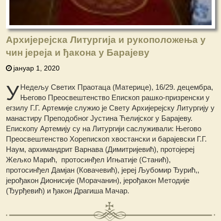
Архијерејска Литургија и рукоположења у
чин јереја и ђакона у Барајеву
јануар 1, 2020
У
Недељу Светих Праотаца (Материце), 16/29. децембра,
Његово Преосвештенство Епископ рашко-призренски у
егзилу Г.Г. Артемије служио је Свету Архијерејску Литургију у
манастиру Преподобног Јустина Ћелијског у Барајеву.
Епископу Артемију су на Литургији саслуживали: Његово
Преосвештенство Хорепископ хвостански и барајевски Г.Г.
Наум, архимандрит Варнава (Димитријевић), протојереј
Жељко Марић, протосинђел Игњатије (Станић),
протосинђел Дамјан (Ковачевић), јереј Љубомир Ђурић,,
јерођакон Дионисије (Морачанин), јерођакон Методије
(Ђурђевић) и ђакон Драгиша Мачар.