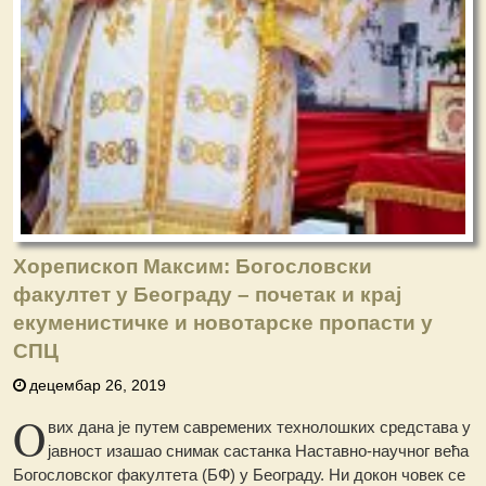
Хорепископ Максим: Богословски
факултет у Београду – почетак и крај
екуменистичке и новотарске пропасти у
СПЦ
децембар 26, 2019
O
вих дана је путем савремених технолошких средстава у
јавност изашао снимак састанка Наставно-научног већа
Богословског факултета (БФ) у Београду. Ни докон човек се