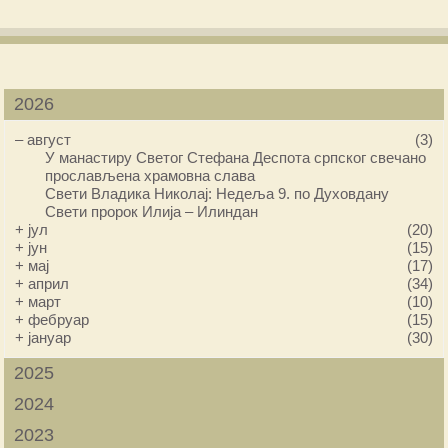
2026
–
август
(3)
У манастиру Светог Стефана Деспота српског свечано
прослављена храмовна слава
Свети Владика Николај: Недеља 9. по Духовдану
Свети пророк Илија – Илиндан
+
јул
(20)
+
јун
(15)
+
мај
(17)
+
април
(34)
+
март
(10)
+
фебруар
(15)
+
јануар
(30)
2025
2024
2023