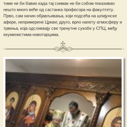
тиме не би бавио када тај снимак не би собом показивао
нешто много веће од састанка професора на факултету.
Прво, сам начин објављивања, који подсећа на шпијунске
афере, непримерене Цркви; друго, врло напету атмосферу и
трвења, која одсликвају све тренутне сукобе у СПЦ, међу
екуменистима-новотарцима.