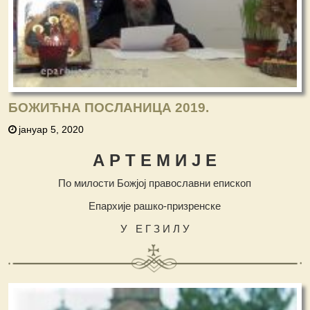
БОЖИЋНА ПОСЛАНИЦА 2019.
јануар 5, 2020
А Р Т Е М И Ј Е
По милости Божјој православни епископ
Епархије рашко-призренске
У Е Г З И Л У