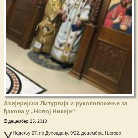
Ахијерејска Литургија и рукоположење за
ђакона у „Новој Никеји“
децембар 25, 2019
У
Недељу 27. по Духовдану, 9/22. децембра, Његово