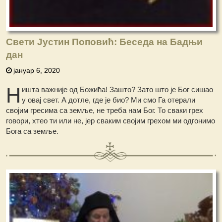
Свети Јустин Поповић: Беседа на Бадњи
дан
јануар 6, 2020
Н
ишта важније од Божића! Зашто? Зато што је Бог сишао
у овај свет. А дотле, где је био? Ми смо Га отерали
својим гресима са земље, не треба нам Бог. То сваки грех
говори, хтео ти или не, јер сваким својим грехом ми одгонимо
Бога са земље.