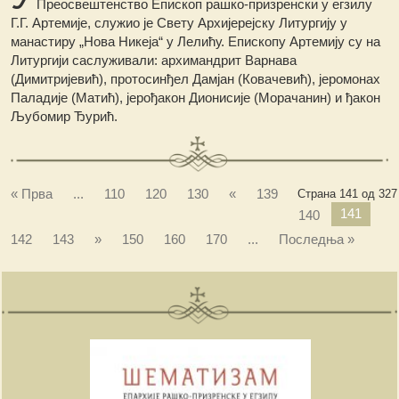
Преосвештенство Епископ рашко-призренски у егзилу
Г.Г. Артемије, служио је Свету Архијерејску Литургију у
манастиру „Нова Никеја“ у Лелићу. Епископу Артемију су на
Литургији саслуживали: архимандрит Варнава
(Димитријевић), протосинђел Дамјан (Ковачевић), јеромонах
Паладије (Матић), јерођакон Дионисије (Морачанин) и ђакон
Љубомир Ђурић.
« Прва
...
110
120
130
«
139
Страна 141 од 327
141
140
142
143
»
150
160
170
...
Последња »