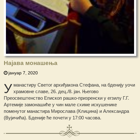
Најава монашења
јануар 7, 2020
У
манастиру Светог архиђакона Стефана, на бденију уочи
храмовне славе, 26. дец./8. јан. Његово
Преосвештенство Епископ рашко-призренски у егзилу Г.Г.
Артемије замонашиће у чин мале схиме искушенике
поменутог манастира Мирослава (Клицина) и Александра
(Вујичића). Бденије ће почети у 17:00 часова.