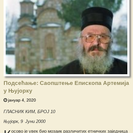
Подсећање: Саопштење Епископа Артемија
у Њујорку
јануар 4, 2020
ГЛАСНИК КИМ, БРОЈ 10
Њујорк, 9 Јуни 2000
осово је увек био мозаик различитих етничких заједница