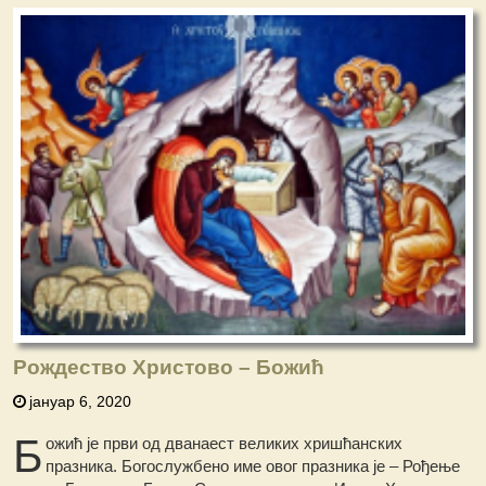
Рождество Христово – Бοжић
јануар 6, 2020
Б
ожић је први од дванаест великих хришћанских
празника. Богослужбено име овог празника је – Рођење