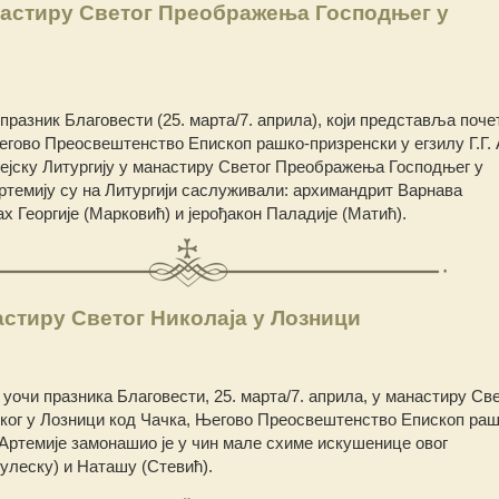
настиру Светог Преображења Господњег у
празник Благовести (25. марта/7. априла), који представља поче
гово Преосвештенство Епископ рашко-призренски у егзилу Г.Г. 
рејску Литургију у манастиру Светог Преображења Господњег у
темију су на Литургији саслуживали: архимандрит Варнава
ах Георгије (Марковић) и јерођакон Паладије (Матић).
стиру Светог Николаја у Лозници
уочи празника Благовести, 25. марта/7. априла, у манастиру Све
ког у Лозници код Чачка, Његово Преосвештенство Епископ раш
. Артемије замонашио је у чин мале схиме искушенице овог
улеску) и Наташу (Стевић).