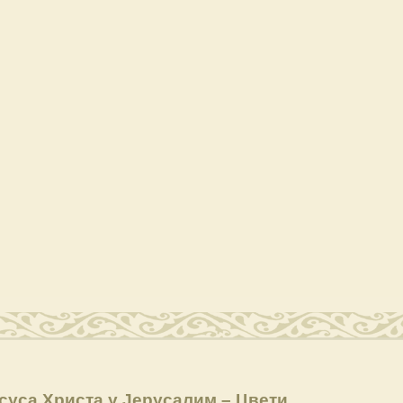
суса Христа у Јерусалим – Цвети