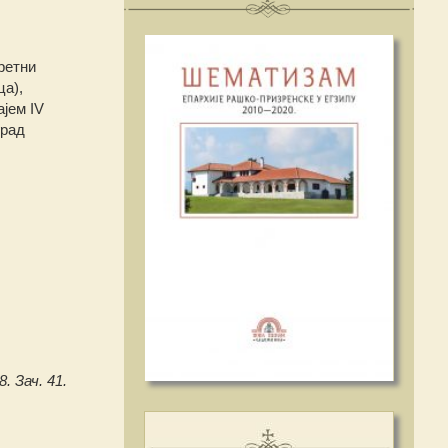
ретни
ца),
јем IV
град
8. Зач. 41.