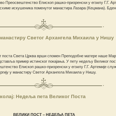
о Преосвештенство Епископ рашко-призренски у егзилу Г.Г. Ар
схиме искушеника поменутог манастира Лазара (Кецмана). Бден
манастиру Светог Архангела Михаила у Нишу
г поста Света Црква врши спомен Преподобне матере наше Мар
едставља пример истинског покајања. У пету недељу Великог пост
штенство Епископ рашко-призренски у егзилу Г.Г. Артемије служ
ургију у манастиру Светог Архангела Михаила у Нишу.
колај: Недеља пета Великог Поста
ВЕЛИКИ ПОСТ – НЕДЕЉА ПЕТА