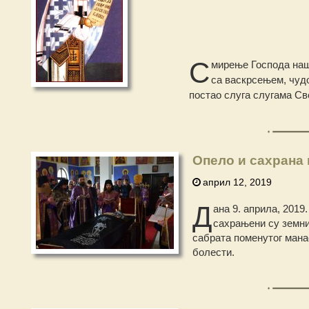
С
мирење Господа наш
са васкрсењем, чуд
постао слуга слугама Св
Опело и сахрана
април 12, 2019
Д
ана 9. априла, 2019
сахрањени су земни
сабрата поменутог манас
болести.