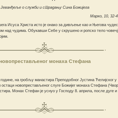
Јеванђеље о служби и страдању Сина Божијега
Марко, 10, 32-45
ега Исуса Христа исто је онако за дивљење као и Његова чудес
ом над чудима. Обукавши Себе у скрушено и ропско тело човечј
ојим.
 новопрестављеног монаха Стефана
. године, на гробљу манастира Преподобног Јустина Ћелијског у 
 остаци новопрестављеног слуге Божијег монаха Стефана (Чвор
тира. Монах Стефан је уснуо у Господу 8. априла, после дуге и