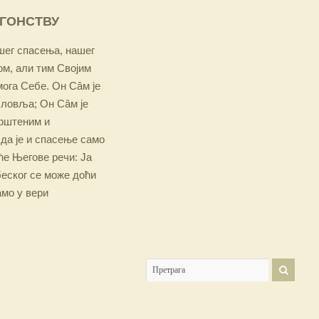
ОГОНСТВУ
ашег спасења, нашег
м, али тим Својим
мога Себе. Он Сâм је
словља; Он Сâм је
крштеним и
 да је и спасење само
е Његове речи: Ја
беског се може доћи
амо у вери