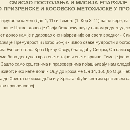
СМИСАО ПОСТОЈАЊА И МИСИЈА ЕПАРХИЈЕ
-ПРИЗРЕНСКЕ И КОСОВСКО-МЕТОХИЈСКЕ У ПР
ајеугаони камен (Дап 4, 11) и Темељ (1. Кор 3, 11) наше вере, н
 наше Цркве, донео је Своју божанску науку палом роду људско
ет донео нам је и даровао оно највредније од свега вредног - Са
Сâм је Премудрост и Логос Божји - извор сваке мудрости и бого
ква Његово тело. Кроз Цркву Своју, благодаћу Својом, Он само 
а бива доступан кроз свете тајне и свете врлине. Тиме је јасно
 Зашто само крштенима и правовернима појашњавају нам следећ
 живот; нико неће доћи к Оцу до кроза ме (Јн 14, 16). До Оца Не
 а до Христа се може доћи и у Христа обући светим крштењем с
кви православној.