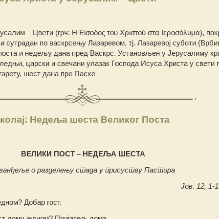
усалим – Цвети (грч: Η Είσοδος του Χριστού στα Ιεροσόλυμα), пок
ви сутрадан по васкрсењу Лазаревом, тј. Лазаревој суботи (Врби
оста и недељу дана пред Васкрс. Установљен у Јерусалиму кра
следњи, царски и свечани улазак Господа Исуса Христа у свети 
гарету, шест дана пре Пасхе
колај: Недеља шеста Великог Поста
ВЕЛИКИ ПОСТ – НЕДЕЉА ШЕСТА
ванђеље о разделењу стада у присуству Пастира
Јов. 12, 1-1
едном? Добар гост.
ст дому једном? Пријатељ дома.