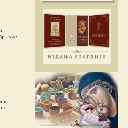
так
Артемије
тог
ко-