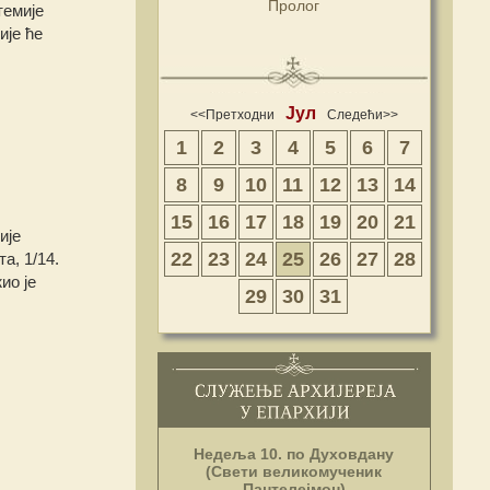
Пролог
темије
ије ће
Јул
<<Претходни
Следећи>>
1
2
3
4
5
6
7
8
9
10
11
12
13
14
15
16
17
18
19
20
21
ије
22
23
24
25
26
27
28
а, 1/14.
ио је
29
30
31
Недеља 10. по Духовдану
(Свети великомученик
Пантелејмон)