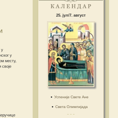
25. јул/7. август
И
 у
ског у
ом месту,
и своје
Успеније Свете Ане
Света Олимпијада
јеручице