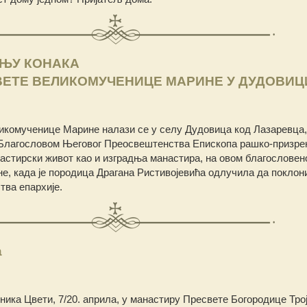
ДЊУ КОНАКА
ВЕТЕ ВЕЛИКОМУЧЕНИЦЕ МАРИНЕ У ДУДОВИЦ
икомученице Марине налази се у селу Дудовица код Лазаревца,
Благословом Његовог Преосвештенства Епископа рашко-призрен
анастирски живот као и изградња манастира, на овом благословен
ине, када је породица Драгана Ристивојевића одлучила да поклон
тва епархије.
а
зника Цвети, 7/20. априла, у манастиру Пресвете Богородице Тро