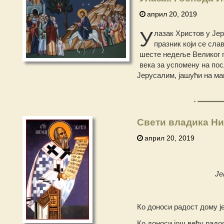
април 20, 2019
У
лазак Христов у Јер
празник који се сла
шесте недеље Великог п
века за успомену на по
Јерусалим, јашући на ма
Свети владика Ни
април 20, 2019
Је
Ко доноси радост дому ј
Ко доноси још већу радо