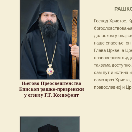
РАШКО
Господ Христос, Кр
богословствовања,
доласком у овај св
наше спасење; он 
Глава Цркве, а Цр
правоверним људим
таквима доступно.
сам пут и истина и
само кроз Христа,
Његово Преосвештенство
православној и Цр
Епископ рашко-призренски
у егзилу Г.Г. Ксенофонт