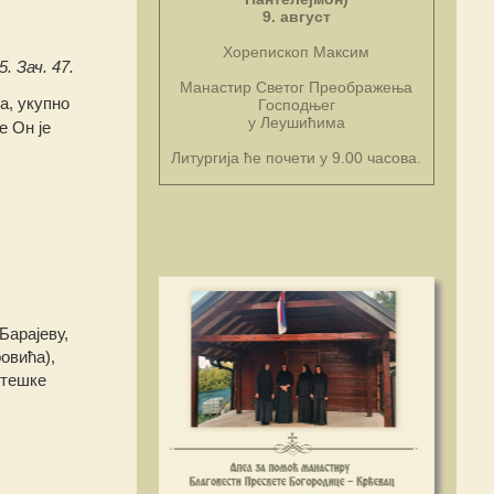
9. август
Хорепископ Максим
. Зач. 47.
Манастир Светог Преображења
а, укупно
Господњег
у Леушићима
е Он је
Литургија ће почети у 9.00 часова.
Барајеву,
овића),
 тешке