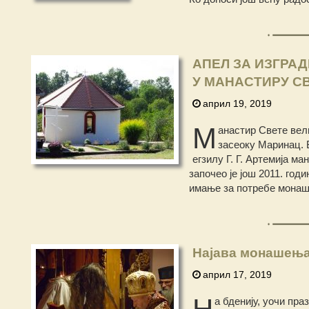
АПЕЛ ЗА ИЗГРА
У МАНАСТИРУ С
април 19, 2019
М
анастир Свете вел
засеоку Маринац. 
егзилу Г. Г. Артемија м
започео је још 2011. год
имање за потребе монаш
Најава монашењ
април 17, 2019
Н
а бденију, уочи пра