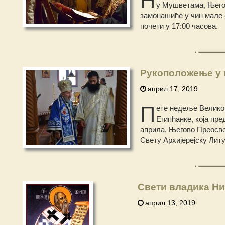
у Мушветама, Његов
замонашиће у чин мале 
почети у 17:00 часова.
Рукоположење у 
април 17, 2019
П
ете недеље Велико
Египћанке, која пр
априла, Његово Преосве
Свету Архијерејску Лит
Свети владика Ни
април 13, 2019