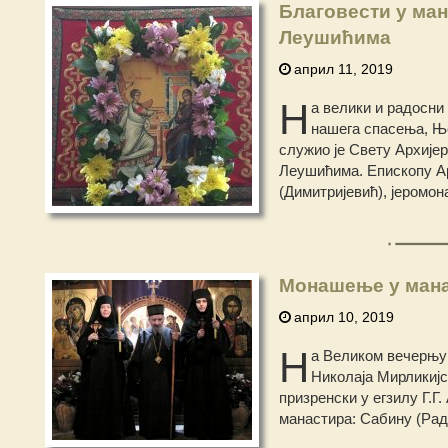
Благовести у ма
Леушићима
април 11, 2019
Н
а велики и радосни 
нашега спасења, Ње
служио је Свету Архије
Леушићима. Епископу Ар
(Димитријевић), јеромон
Монашење у мана
април 10, 2019
Н
а Великом вечерњу 
Николаја Мирликијс
призренски у егзилу Г.Г
манастира: Сабину (Рад