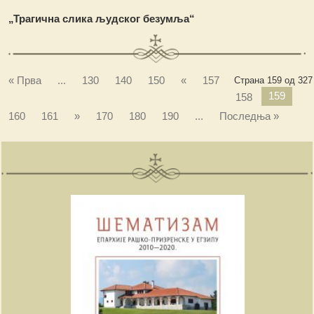
„Траги
ч
на слика људског безумља“
« Прва
...
130
140
150
«
157
Страна 159 од 327
159
158
160
161
»
170
180
190
...
Последња »