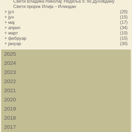
Свети Владика Николај: Недеља 9. по Духовдану
Свети пророк Илија – Илиндан
+
јул
(20)
+
јун
(15)
+
мај
(17)
+
април
(34)
+
март
(10)
+
фебруар
(15)
+
јануар
(30)
2025
2024
2023
2022
2021
2020
2019
2018
2017