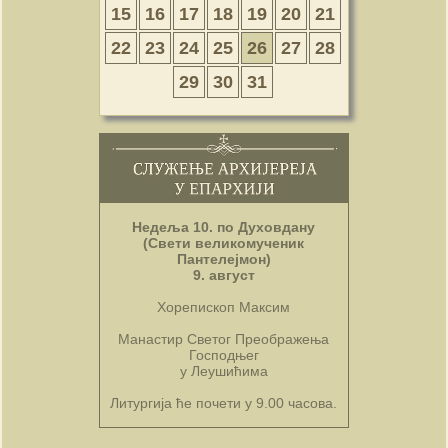
15
16
17
18
19
20
21
22
23
24
25
26
27
28
29
30
31
Недеља 10. по Духовдану
(Свети великомученик
Пантелејмон)
9. август
Хорепископ Максим
Манастир Светог Преображења
Господњег
у Леушићима
Литургија ће почети у 9.00 часова.