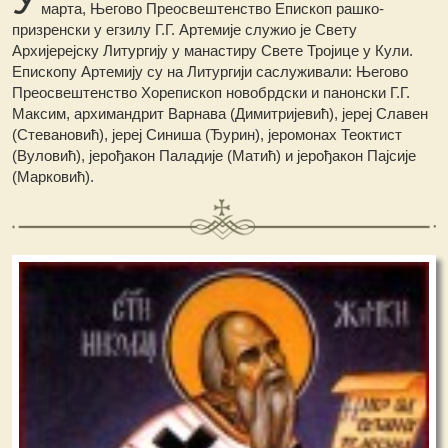
марта, Његово Преосвештенство Епископ рашко-
призренски у егзилу Г.Г. Артемије служио је Свету
Архијерејску Литургију у манастиру Свете Тројице у Кули.
Епископу Артемију су на Литургији саслуживали: Његово
Преосвештенство Хорепископ новобрдски и панонски Г.Г.
Максим, архимандрит Варнава (Димитријевић), јереј Славен
(Стевановић), јереј Синиша (Ђурин), јеромонах Теоктист
(Вуловић), јерођакон Паладије (Матић) и јерођакон Пајсије
(Марковић).