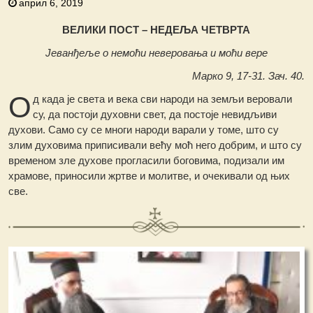
април 6, 2019
ВЕЛИКИ ПОСТ – НЕДЕЉА ЧЕТВРТА
Јеванђеље о немоћи неверовања и моћи вере
Марко 9, 17-31. Зач. 40.
О
д када је света и века сви народи на земљи веровали
су, да постоји духовни свет, да постоје невидљиви
духови. Само су се многи народи варали у томе, што су
злим духовима приписивали већу моћ него добрим, и што су
временом зле духове прогласили боговима, подизали им
храмове, приносили жртве и молитве, и очекивали од њих
све.