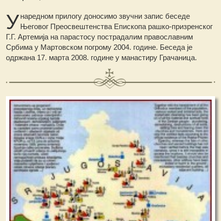
У
наредном прилогу доносимо звучни запис беседе
Његовог Преосвештенства Епископа рашко-призренског
Г.Г. Артемија на парастосу пострадалим православним
Србима у Мартовском погрому 2004. године. Беседа је
одржана 17. марта 2008. године у манастиру Грачаница.