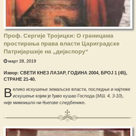
Проф. Сергије Тројицки: О границама
простирања права власти Цариградске
Патријаршије на „дијаспору“
март 28, 2019
Извор: СВЕТИ КНЕЗ ЛАЗАР, ГОДИНА 2004, БРОЈ 1 (45),
СТРАНЕ 21-40.
В
елико искушење земаљске власти, последње и најтеже
искушење којим је ђаво кушао Господа (
Мт. 4, 3-10
),
није мимоишло ни Његове следбенике.