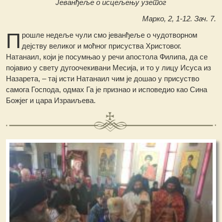
Јеванђеље о исцељењу узетог
Марко, 2, 1-12. Зач. 7.
П
рошле недеље чули смо јеванђеље о чудотворном
дејству великог и моћног присуства Христовог.
Натанаил, који је посумњао у речи апостола Филипа, да се
појавио у свету дугоочекивани Месија, и то у лицу Исуса из
Назарета, – тај исти Натанаил чим је дошао у присуство
самога Господа, одмах Га је признао и исповедио као Сина
Божјег и цара Израиљева.