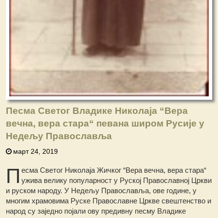
Песма Светог Владике Николаја “Вера
вечна, вера стара“ певана широм Русије у
Недељу Православља
март 24, 2019
П
есма Светог Николаја Жичког “Вера вечна, вера стара“
ужива велику популарност у Руској Православној Цркви
и руском народу. У Недељу Православља, ове године, у
многим храмовима Руске Православне Цркве свештенство и
народ су заједно појали ову предивну песму Владике