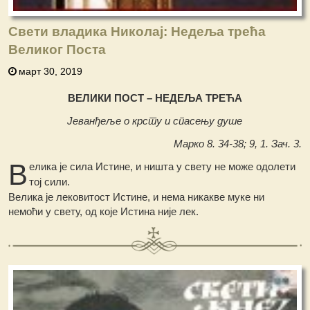
Свети владика Николај: Недеља трећа
Великог Поста
март 30, 2019
ВЕЛИКИ ПОСТ – НЕДЕЉА ТРЕЋА
Јеванђеље о крсту и спасењу душе
Марко 8. 34-38; 9, 1. Зач. 3.
В
елика је сила Истине, и ништа у свету не може одолети
тој сили.
Велика је лековитост Истине, и нема никакве муке ни
немоћи у свету, од које Истина није лек.