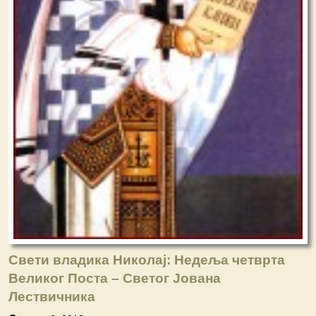
Свети владика Николај: Недеља четврта
Великог Поста – Свeтог Јована
Лествичника