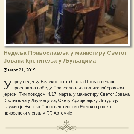
Недеља Православља у манастиру Светог
Јована Крститеља у Љуљацима
март 21, 2019
У
прву недељу Великог поста Света Црква свечано
прославља победу Православља над иконоборачком
јереси. Тим поводом, 4/17. марта, у манастиру Светог Јована
Крститеља у Љуљацима, Свету Архијерејску Литургију
служио је Његово Преосвештенство Епископ рашко-
призренски у егзилу Г.Г. Артемије