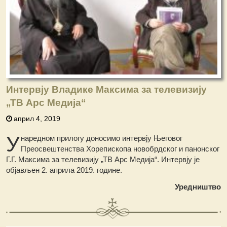
Интервју Владике Максима за телевизију
„ТВ Арс Медија“
април 4, 2019
У
наредном прилогу доносимо интервју Његовог
Преосвештенства Хорепископа новобрдског и панонског
Г.Г. Максима за телевизију „ТВ Арс Медија“. Интервју је
објављен 2. априла 2019. године.
Уредништво