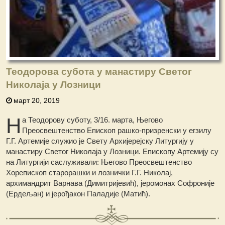
Теодорова субота у манастиру Светог
Николаја у Лозници
март 20, 2019
Н
а Теодорову суботу, 3/16. марта, Његово
Преосвештенство Епископ рашко-призренски у егзилу
Г.Г. Артемије служио је Свету Архијерејску Литургију у
манастиру Светог Николаја у Лозници. Епископу Артемију су
на Литургији саслуживали: Његово Преосвештенство
Хорепископ старорашки и лознички Г.Г. Николај,
архимандрит Варнава (Димитријевић), јеромонах Софроније
(Ердељан) и јерођакон Паладије (Матић).