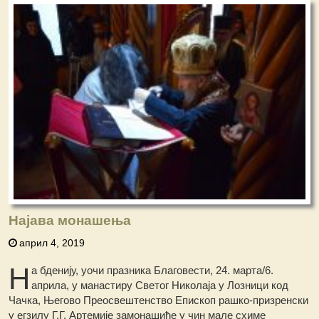
Најава монашења
април 4, 2019
Н
а бденију, уочи празника Благовести, 24. марта/6.
априла, у манастиру Светог Николаја у Лозници код
Чачка, Његово Преосвештенство Епископ рашко-призренски
у егзилу Г.Г. Артемије замонашиће у чин мале схиме