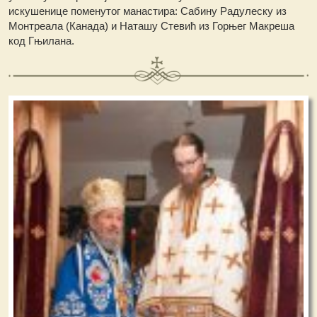
искушенице поменутог манастира: Сабину Радулеску из
Монтреала (Канада) и Наташу Стевић из Горњег Макреша
код Гњилана.