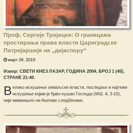
Проф. Сергије Тројицки: О границама
простирања права власти Цариградске
Патријаршије на „дијаспору“
март 28, 2019
Извор: СВЕТИ КНЕЗ ЛАЗАР, ГОДИНА 2004, БРОЈ 1 (45),
СТРАНЕ 21-40.
В
елико искушење земаљске власти, последње и најтеже
искушење којим је ђаво кушао Господа (
Мт. 4, 3-10
),
није мимоишло ни Његове следбенике.