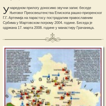
У
наредном прилогу доносимо звучни запис беседе
Његовог Преосвештенства Епископа рашко-призренског
Г.Г. Артемија на парастосу пострадалим православним
Србима у Мартовском погрому 2004. године. Беседа је
одржана 17. марта 2008. године у манастиру Грачаница.