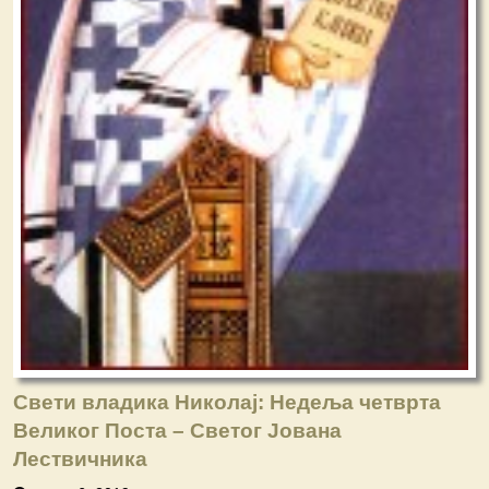
Свети владика Николај: Недеља четврта
Великог Поста – Свeтог Јована
Лествичника