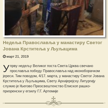
Недеља Православља у манастиру Светог
Јована Крститеља у Љуљацима
март 21, 2019
У
прву недељу Великог поста Света Црква свечано
прославља победу Православља над иконоборачком
јереси. Тим поводом, 4/17. марта, у манастиру Светог Јована
Крститеља у Љуљацима, Свету Архијерејску Литургију
служио је Његово Преосвештенство Епископ рашко-
призренски у егзилу Г.Г. Артемије