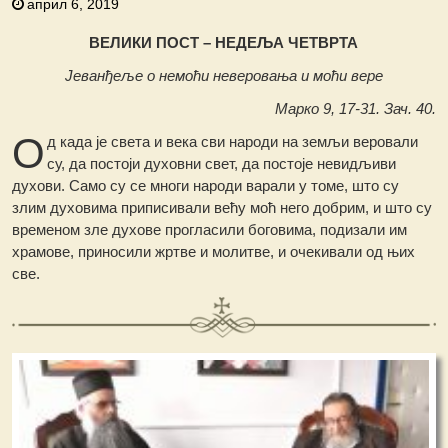
април 6, 2019
ВЕЛИКИ ПОСТ – НЕДЕЉА ЧЕТВРТА
Јеванђеље о немоћи неверовања и моћи вере
Марко 9, 17-31. Зач. 40.
О
д када је света и века сви народи на земљи веровали
су, да постоји духовни свет, да постоје невидљиви
духови. Само су се многи народи варали у томе, што су
злим духовима приписивали већу моћ него добрим, и што су
временом зле духове прогласили боговима, подизали им
храмове, приносили жртве и молитве, и очекивали од њих
све.