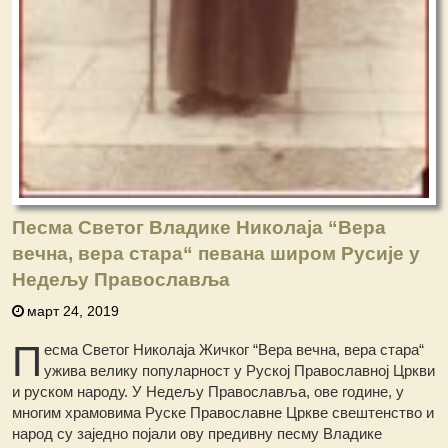
Песма Светог Владике Николаја “Вера
вечна, вера стара“ певана широм Русије у
Недељу Православља
март 24, 2019
П
есма Светог Николаја Жичког “Вера вечна, вера стара“
ужива велику популарност у Руској Православној Цркви
и руском народу. У Недељу Православља, ове године, у
многим храмовима Руске Православне Цркве свештенство и
народ су заједно појали ову предивну песму Владике