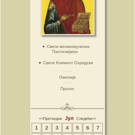
Свети великомученик
Пантелејмон
Свети Климент Охридски
Омилије
Пролог
Јул
<<Претходни
Следећи>>
1
2
3
4
5
6
7