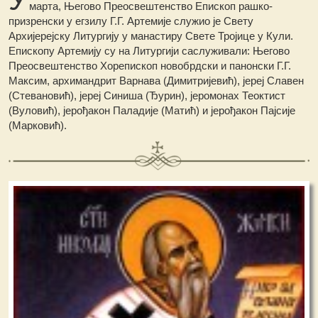
марта, Његово Преосвештенство Епископ рашко-
призренски у егзилу Г.Г. Артемије служио је Свету
Архијерејску Литургију у манастиру Свете Тројице у Кули.
Епископу Артемију су на Литургији саслуживали: Његово
Преосвештенство Хорепископ новобрдски и панонски Г.Г.
Максим, архимандрит Варнава (Димитријевић), јереј Славен
(Стевановић), јереј Синиша (Ђурин), јеромонах Теоктист
(Вуловић), јерођакон Паладије (Матић) и јерођакон Пајсије
(Марковић).