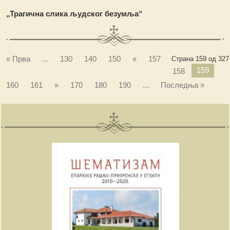
„Траги
ч
на слика људског безумља“
« Прва
...
130
140
150
«
157
Страна 159 од 327
159
158
160
161
»
170
180
190
...
Последња »