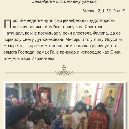
Јеванђеље о исцељењу узетог
Марко, 2, 1-12. Зач. 7.
П
рошле недеље чули смо јеванђеље о чудотворном
дејству великог и моћног присуства Христовог.
Натанаил, који је посумњао у речи апостола Филипа, да се
појавио у свету дугоочекивани Месија, и то у лицу Исуса из
Назарета, – тај исти Натанаил чим је дошао у присуство
самога Господа, одмах Га је признао и исповедио као Сина
Божјег и цара Израиљева.