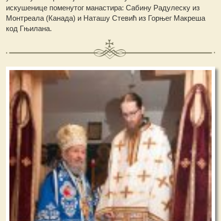
искушенице поменутог манастира: Сабину Радулеску из
Монтреала (Канада) и Наташу Стевић из Горњег Макреша
код Гњилана.