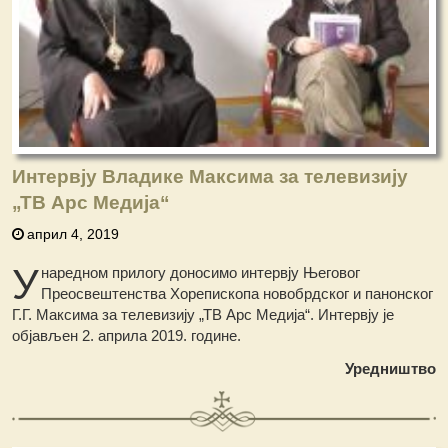
Интервју Владике Максима за телевизију
„ТВ Арс Медија“
април 4, 2019
У
наредном прилогу доносимо интервју Његовог
Преосвештенства Хорепископа новобрдског и панонског
Г.Г. Максима за телевизију „ТВ Арс Медија“. Интервју је
објављен 2. априла 2019. године.
Уредништво