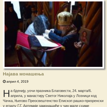
Најава монашења
април 4, 2019
Н
а бденију, уочи празника Благовести, 24. марта/6.
априла, у манастиру Светог Николаја у Лозници код
Чачка, Његово Преосвештенство Епископ рашко-призренски
у егзилу Г.Г. Артемије замонашиће у чин мале схиме