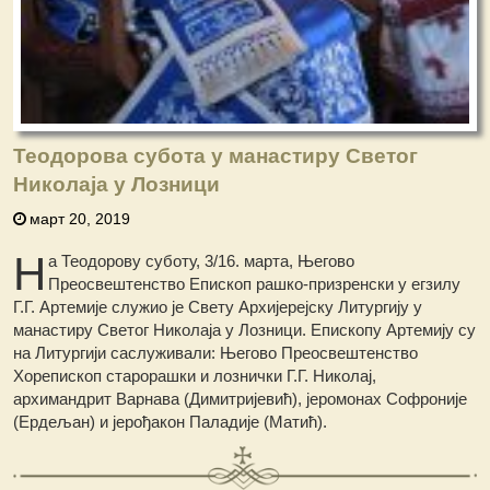
Теодорова субота у манастиру Светог
Николаја у Лозници
март 20, 2019
Н
а Теодорову суботу, 3/16. марта, Његово
Преосвештенство Епископ рашко-призренски у егзилу
Г.Г. Артемије служио је Свету Архијерејску Литургију у
манастиру Светог Николаја у Лозници. Епископу Артемију су
на Литургији саслуживали: Његово Преосвештенство
Хорепископ старорашки и лознички Г.Г. Николај,
архимандрит Варнава (Димитријевић), јеромонах Софроније
(Ердељан) и јерођакон Паладије (Матић).