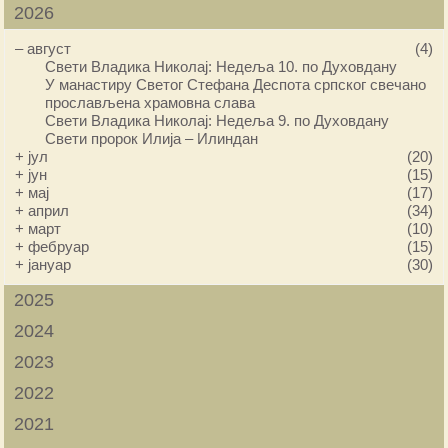
2026
–
август
(4)
Свети Владика Николај: Недеља 10. по Духовдану
У манастиру Светог Стефана Деспота српског свечано
прослављена храмовна слава
Свети Владика Николај: Недеља 9. по Духовдану
Свети пророк Илија – Илиндан
+
јул
(20)
+
јун
(15)
+
мај
(17)
+
април
(34)
+
март
(10)
+
фебруар
(15)
+
јануар
(30)
2025
2024
2023
2022
2021