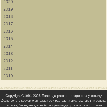
2020
2019
2018
2017
2016
2015
2014
2013
2012
2011
2010
Copyright ©1991-2026 Епархија рашко-призренска у егзилу
Дозвољено је дословно умножавање и расподела свих текстова или делова
текстова, без надокнаде, на било којем медију, уз услов да је исправно