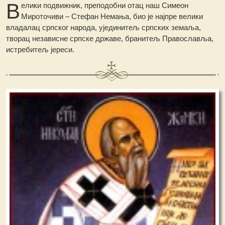
В
елики подвижник, преподобни отац наш Симеон
Мироточиви – Стефан Немања, био је најпре велики
владалац српског народа, ујединитељ српских земаља,
творац независне српске државе, бранитељ Православља,
истребитељ јереси.