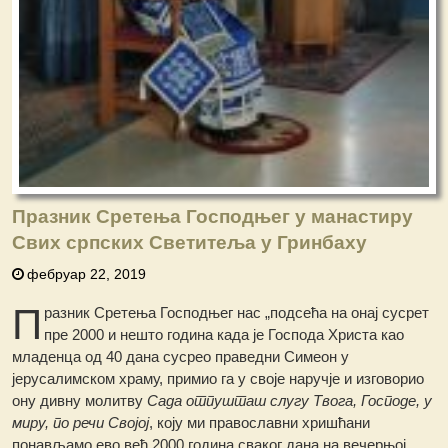
Празник Сретења Господњег у манастиру
Свих српских Светитеља у Гринбаху
фебруар 22, 2019
П
разник Сретења Господњег нас „подсећа на онај сусрет
пре 2000 и нешто година када је Господа Христа као
младенца од 40 дана сусрео праведни Симеон у
јерусалимском храму, примио га у своје наручје и изговорио
ону дивну молитву
Сада отпушташ слугу Твога, Господе, у
миру, по речи Својој
, коју ми православни хришћани
понављамо ево већ 2000 година сваког дана на вечерњој