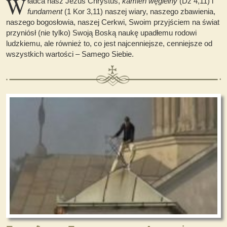
W
ładca nasz Jezus Chrystus,
kamień węgielny
(Dz 4,11) i
fundament
(1 Kor 3,11) naszej wiary, naszego zbawienia,
naszego bogosłowia, naszej Cerkwi, Swoim przyjściem na świat
przyniósł (nie tylko) Swoją Boską naukę upadłemu rodowi
ludzkiemu, ale również to, co jest najcenniejsze, cenniejsze od
wszystkich wartości – Samego Siebie.