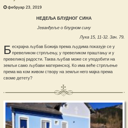
фебруар 23, 2019
НЕДЕЉА БЛУДНОГ СИНА
Јеванђеље о блудном сину
Лука 15, 11-32. Зач. 79.
Б
ескрајна љубав Божија према људима показује се у
превеликом стрпљењу, у превеликом праштању и у
превеликој радости. Таква љубав може се уподобити на
земљи само љубави материнској. Ко има веће стрпљење
према ма ком живом створу на земљи него мајка према
своме детету?