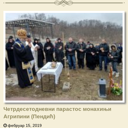
Четрдесетодневни парастос монахињи
Агрипини (Пендић)
фебруар 15, 2019