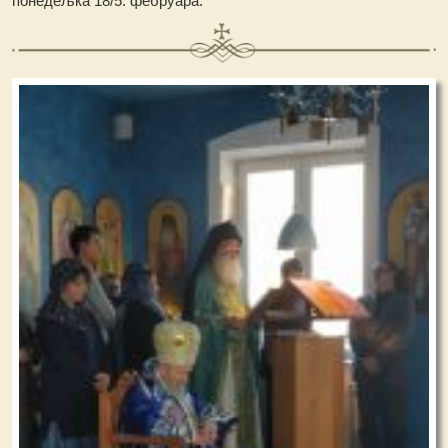
понедељка 18/5. фебруара.