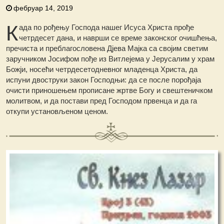
фебруар 14, 2019
К
ада пo рођењу Господа нашег Исуса Христа прође
четрдесет дана, и наврши се време законског очишћења,
пречиста и преблагословена Дјева Мајка са својим светим
заручником Јосифом пође из Витлејема у Јерусалим у храм
Божји, носећи четрдесетодневног младенца Христа, да
испуни двоструки закон Господњи: да се после порођаја
очисти приношењем прописане жртве Богу и свештеничком
молитвом, и да постави пред Господом првенца и да га
откупи установљеном ценом.