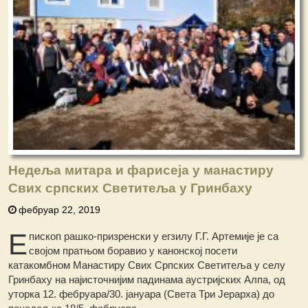
Недеља митара и фарисеја у манастиру
Свих српских Светитеља у Гринбаху
фебруар 22, 2019
Е
пископ рашко-призренски у егзилу Г.Г. Артемије је са
својом пратњом боравио у канонској посети
катакомбном Манастиру Свих Српских Светитеља у селу
Гринбаху на најисточнијим падинама аустријских Алпа, од
уторка 12. фебруара/30. јануара (Света Три Јерарха) до