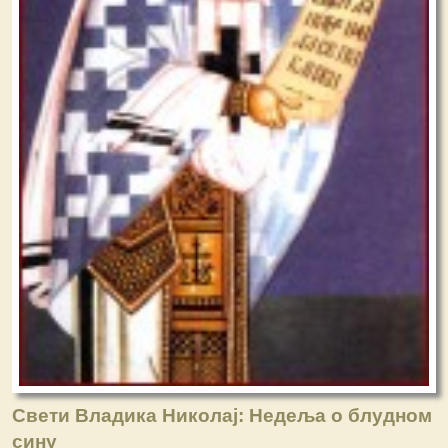
Свети Владика Николај: Недеља o блудном
сину