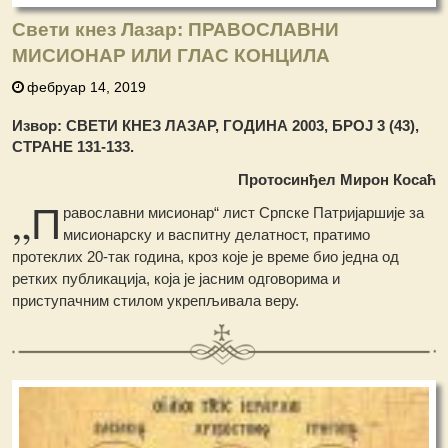
Свети кнез Лазар: ПРАВОСЛАВНИ
МИСИОНАР ИЛИ ГЛАС КОНЦИЛА
фебруар 14, 2019
Извор: СВЕТИ КНЕЗ ЛАЗАР, ГОДИНА 2003, БРОЈ 3 (43),
СТРАНЕ 131-133.
Протосинђел Мирон Косаћ
„П
равославни мисионар“ лист Српске Патријаршије за
мисионарску и васпитну делатност, пратимо
протеклих 20-так година, кроз које је време био једна од
ретких публикација, која је јасним одговорима и
приступачним стилом укрепљивала веру.