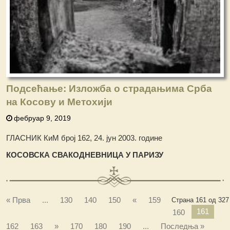
Подсећање: Изложба о страдањима Срба
на Косову и Метохији
фебруар 9, 2019
ГЛАСНИК КиМ број 162, 24. јун 2003. године
КОСОВСКА СВАКОДНЕВНИЦА У ПАРИЗУ
« Прва
...
130
140
150
«
159
Страна 161 од 327
161
160
162
163
»
170
180
190
...
Последња »