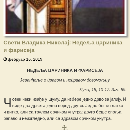
Свети Владика Николај: Недеља цариника
и фарисеја
фебруар 16, 2019
НЕДЕЉА ЦАРИНИКА И ФАРИСЕЈА
Јеванђеље о правом и неправом богомољцу
Лука, 18, 10-17. Зач. 89.
Ч
овек неки изађе у шуму, да избере једно дрво за јапију. И
виде два дрвета једно поред другог. Једно беше глатко
и витко, али са трулом срчиком унутра; друго беше споља
рапаво и неизгледно, али са здравом срчиком унутра.