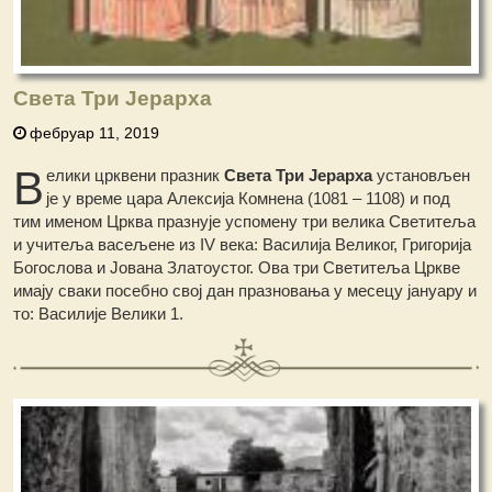
Света Три Јерарха
фебруар 11, 2019
В
елики црквени празник
Света Три Јерарха
установљен
је у време цара Алексија Комнена (1081 – 1108) и под
тим именом Црква празнује успомену три велика Светитеља
и учитеља васељене из IV века: Василија Великог, Григорија
Богослова и Јована Златоустог. Ова три Светитеља Цркве
имају сваки посебно свој дан празновања у месецу јануару и
то: Василије Велики 1.