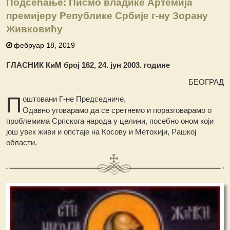
Подсећање: Писмо владике Артемија
премијеру Републике Србије г-ну Зорану
Живковићу
фебруар 18, 2019
ГЛАСНИК КиМ број 162, 24. јун 2003. године
БЕОГРАД
П
оштовани Г-не Председниче,
Одавно уговарамо да се сретнемо и поразговарамо о
проблемима Српскога народа у целини, посебно оном који
још увек живи и опстаје на Косову и Метохији, Рашкој
области.