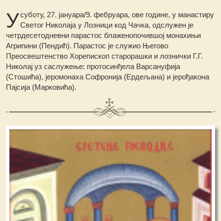
У
суботу, 27. јануара/9. фебруара, ове године, у манастиру
Светог Николаја у Лозници код Чачка, одслужен је
четрдесетодневни парастос блаженопочившој монахињи
Агрипини (Пендић). Парастос је служио Његово
Преосвештенство Хорепископ старорашки и лознички Г.Г.
Николај уз саслужење: протосинђела Варсануфија
(Стошића), јеромонаха Софронија (Ердељана) и јерођакона
Пајсија (Марковића).