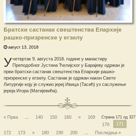
Братски састанак свештенства Епархије
рашко-призренске у егзилу
август 13, 2018
У
четвртак 9. августа 2018. године у манастиру
Преподобног Јустина Ћелијског у Барајеву одржан је
први братски састанак свештенства Епархије рашко-
призренске у егзилу. Састанак је одржан након Свете
Литургије коју је служио јереј Ивица (Тасић) уз саслужење
јереја Игора (Матијевића).
« Прва
...
140
150
160
«
169
Страна 171 од 327
171
170
172
173
»
180
190
200
...
Последња »