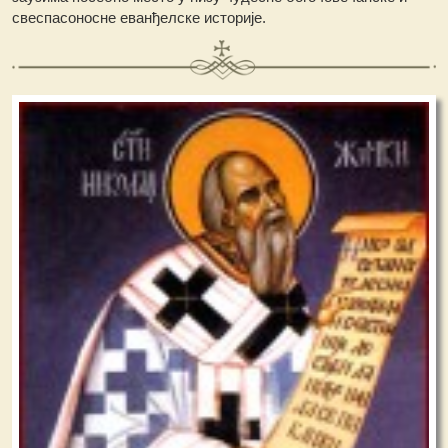
свеспасоносне еванђелске историје.