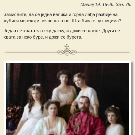
Матеј 19, 16-26. Зач. 79.
Замислите, да се једна велика и горда лађа разбије на
дубини морској и почне да тоне. Шта бива с путницима?
Један се хвата за неку даску, и држи се даске. Други се
хвата за неко буре, и држи се бурета.