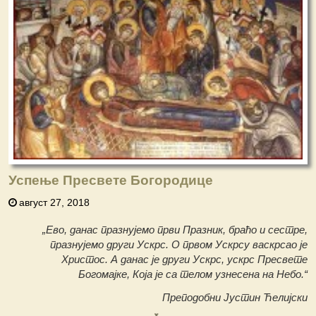
Успење Пресвете Богородице
август 27, 2018
„Ево, данас празнујемо први Празник, браћо и сестре,
празнујемо други Ускрс. О првом Ускрсу васкрсао је
Христос. А данас је други Ускрс, ускрс Пресвете
Богомајке, Која је са телом узнесена на Небо.“
Преподобни Јустин Ћелијски