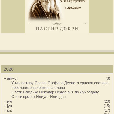
2026
–
август
(3)
У манастиру Светог Стефана Деспота српског свечано
прослављена храмовна слава
Свети Владика Николај: Недеља 9. по Духовдану
Свети пророк Илија – Илиндан
+
јул
(20)
+
јун
(15)
+
мај
(17)