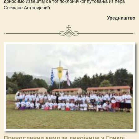
доносимо извештај са тог поклоничког путовања из пера
Снежане Антонијевић.
Уредништво
Православни камп за девојчице у Грчкој