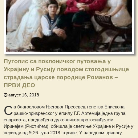
Путопис са поклоничког путовања у
Украјину и Русију поводом стогодишњице
страдања царске породице Романов –
ПРВИ ДЕО
август 16, 2018
С
а благословом Његовог Преосвештенства Епископа
рашко-призренског у егзилу Г.Г. Артемија једна група
епархиота, предвођена духовником протосинђелом
Иринејем (Ристићем), обишла је светиње Украјине и Русије у
периоду од 9-26. јула 2018. године. У наредном прилогу