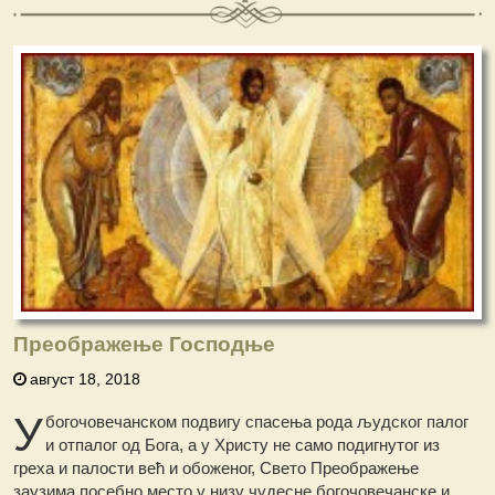
Преображење Господње
август 18, 2018
У
богочовечанском подвигу спасења рода људског палог
и отпалог од Бога, а у Христу не само подигнутог из
греха и палости већ и обоженог, Свето Преображење
заузима посебно место у низу чудесне богочовечанске и