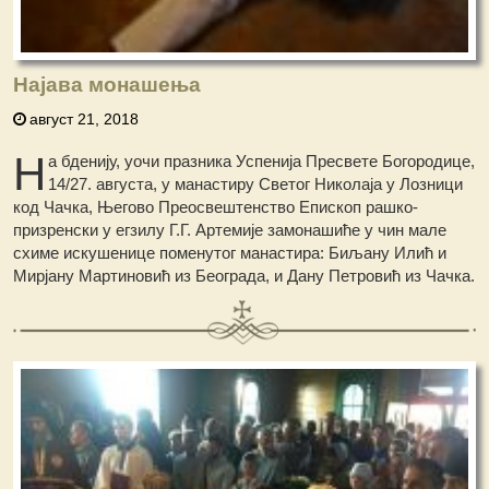
Најава монашења
август 21, 2018
Н
а бденију, уочи празника Успенија Пресвете Богородице,
14/27. августа, у манастиру Светог Николаја у Лозници
код Чачка, Његово Преосвештенство Епископ рашко-
призренски у егзилу Г.Г. Артемије замонашиће у чин мале
схиме искушенице поменутог манастира: Биљану Илић и
Мирјану Мартиновић из Београда, и Дану Петровић из Чачка.