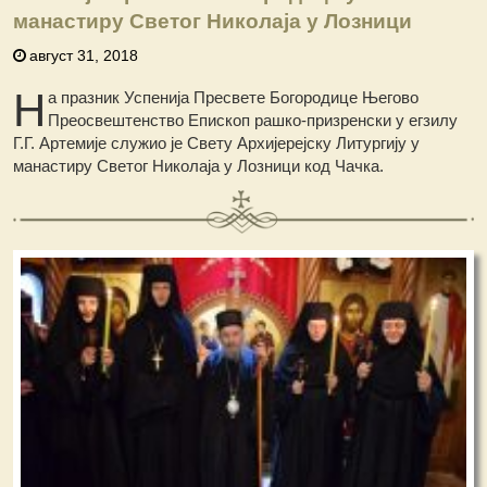
манастиру Светог Николаја у Лозници
август 31, 2018
Н
а празник Успенија Пресвете Богородице Његово
Преосвештенство Епископ рашко-призренски у егзилу
Г.Г. Артемије служио је Свету Архијерејску Литургију у
манастиру Светог Николаја у Лозници код Чачка.