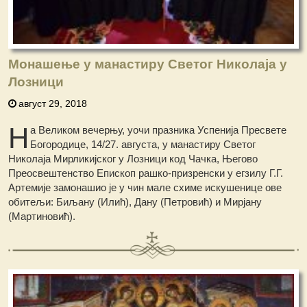
Монашење у манастиру Светог Николаја у
Лозници
август 29, 2018
Н
а Великом вечерњу, уочи празника Успенија Пресвете
Богородице, 14/27. августа, у манастиру Светог
Николаја Мирликијског у Лозници код Чачка, Његово
Преосвештенство Епископ рашко-призренски у егзилу Г.Г.
Артемије замонашио је у чин мале схиме искушенице ове
обитељи: Биљану (Илић), Дану (Петровић) и Мирјану
(Мартиновић).