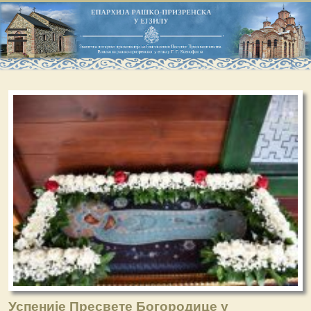
Успеније Пресвете Богородице у