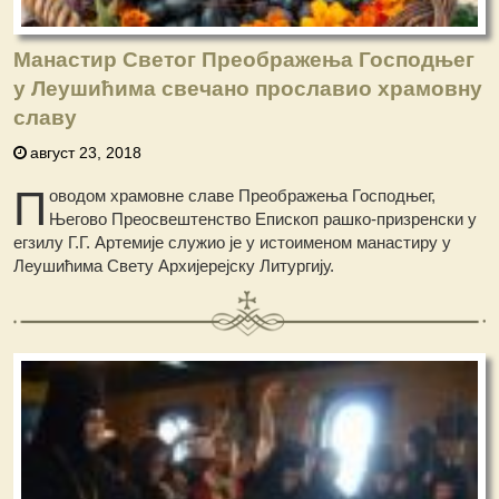
Манастир Светог Преображења Господњег
у Леушићима свечано прославио храмовну
славу
август 23, 2018
П
оводом храмовне славе Преображења Господњег,
Његово Преосвештенство Епископ рашко-призренски у
егзилу Г.Г. Артемије служио је у истоименом манастиру у
Леушићима Свету Архијерејску Литургију.