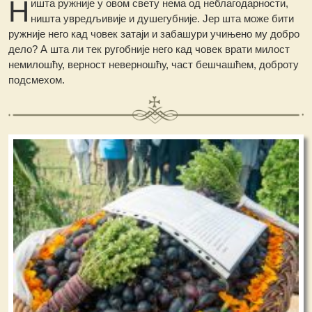
Н
ишта ружније у овом свету нема од неблагодарности,
ништа увредљивије и душегубније. Јер шта може бити
ружније него кад човек затаји и забашури учињено му добро
дело? А шта ли тек ругобније него кад човек врати милост
немилошћу, верност неверношћу, част бешчашћем, доброту
подсмехом.