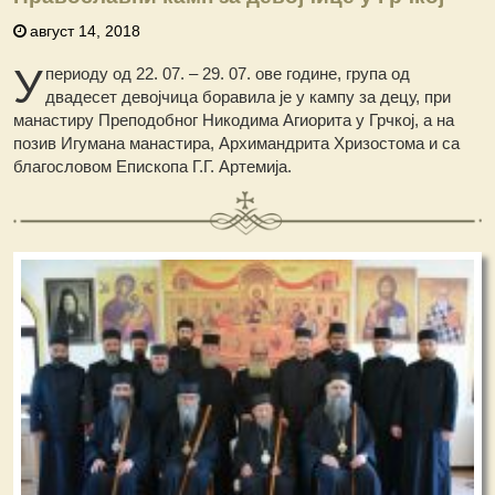
август 14, 2018
У
периоду од 22. 07. – 29. 07. ове године, група од
двадесет девојчица боравила је у кампу за децу, при
манастиру Преподобног Никодима Агиорита у Грчкој, а на
позив Игумана манастира, Архимандрита Хризостома и са
благословом Епископа Г.Г. Артемија.