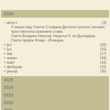
2026
–
август
(3)
У манастиру Светог Стефана Деспота српског свечано
прослављена храмовна слава
Свети Владика Николај: Недеља 9. по Духовдану
Свети пророк Илија – Илиндан
+
јул
(20)
+
јун
(15)
+
мај
(17)
+
април
(34)
+
март
(10)
+
фебруар
(15)
+
јануар
(30)
2025
2024
2023
2022