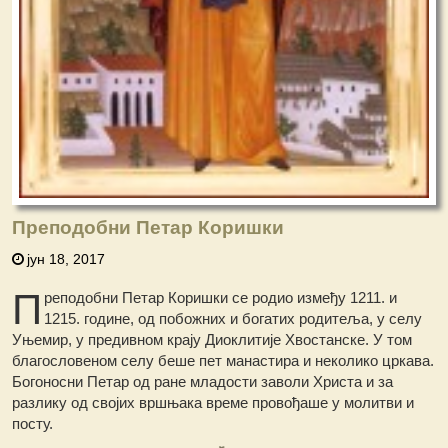
Преподобни Петар Коришки
јун 18, 2017
П
реподобни Петар Коришки се родио између 1211. и
1215. године, од побожних и богатих родитеља, у селу
Уњемир, у предивном крају Диоклитије Хвостанске. У том
благословеном селу беше пет манастира и неколико цркава.
Богоносни Петар од ране младости заволи Христа и за
разлику од својих вршњака време провођаше у молитви и
посту.