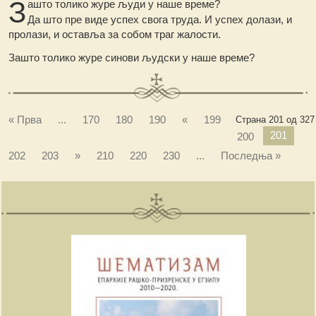
З
ашто толико журе људи у наше време?
Да што пре виде успех свога труда. И успех долази, и
пролази, и оставља за собом траг жалости.
Зашто толико журе синови људски у наше време?
« Прва
...
170
180
190
«
199
Страна 201 од 327
201
200
202
203
»
210
220
230
...
Последња »