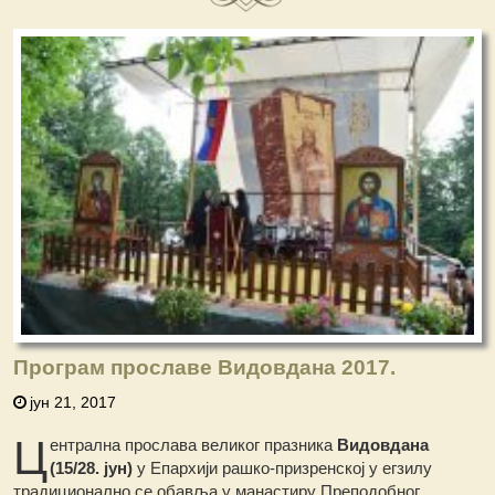
Програм прославе Видовдана 2017.
јун 21, 2017
Ц
ентрална прослава великог празника
Видовдана
(15/28. јун)
у Епархији рашко-призренској у егзилу
традиционално се обавља у манастиру Преподобног