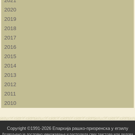
2021
2020
2019
2018
2017
2016
2015
2014
2013
2012
2011
2010
Copyright ©1991-2026 Епархија рашко-призренска у егзилу
Дозвољено је дословно умножавање и расподела свих текстова или делова