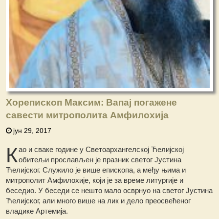
Хорепископ Максим: Вапај погажене
савести митрополита Амфилохија
јун 29, 2017
К
ао и сваке године у Светоархангелској Ћелијској
обитељи прослављен је празник светог Јустина
Ћелијског. Служило је више епископа, а међу њима и
митрополит Амфилохије, који је за време литургије и
беседио. У беседи се нешто мало осврнуо на светог Јустина
Ћелијског, али много више на лик и дело преосвећеног
владике Артемија.