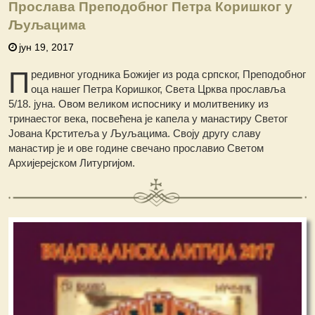
Прослава Преподобног Петра Коришког у
Љуљацима
јун 19, 2017
П
редивног угодника Божијег из рода српског, Преподобног
оца нашег Петра Коришког, Света Црква прославља
5/18. јуна. Овом великом испоснику и молитвенику из
тринаестог века, посвећена је капела у манастиру Светог
Јована Крститеља у Љуљацима. Своју другу славу
манастир је и ове године свечано прославио Светом
Архијерејском Литургијом.