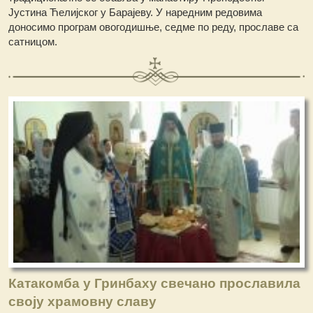
Јустина Ћелијског у Барајеву. У наредним редовима
доносимо програм овогодишње, седме по реду, прославе са
сатницом.
Катакомба у Гринбаху свечано прославила
своју храмовну славу