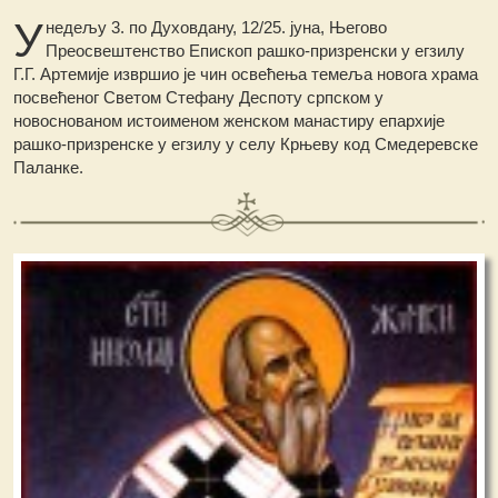
У
недељу 3. по Духовдану, 12/25. јуна, Његово
Преосвештенство Епископ рашко-призренски у егзилу
Г.Г. Артемије извршио је чин освећења темеља новога храма
посвећеног Светом Стефану Деспоту српском у
новоснованом истоименом женском манастиру епархије
рашко-призренске у егзилу у селу Крњеву код Смедеревске
Паланке.