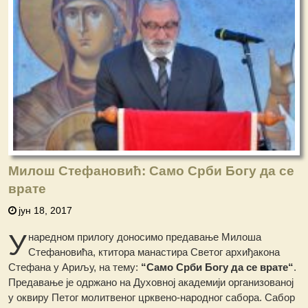
Милош Стефановић: Само Срби Богу да се
врате
јун 18, 2017
У
наредном прилогу доносимо предавање Милоша
Стефановића, ктитора манастира Светог архиђакона
Стефана у Ариљу, на тему:
“Само Срби Богу да се врате“
.
Предавање је одржано на Духовној академији организованој
у оквиру Петог молитвеног црквено-народног сабора. Сабор