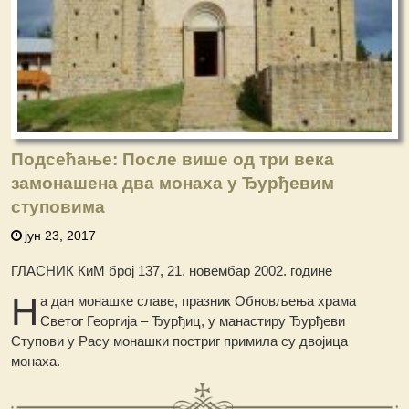
Подсећање: После више од три века
замонашена два монаха у Ђурђевим
ступовима
јун 23, 2017
ГЛАСНИК КиМ број 137, 21. новембар 2002. године
Н
а дан монашке славе, празник Обновљења храма
Светог Георгија – Ђурђиц, у манастиру Ђурђеви
Ступови у Расу монашки постриг примила су двојица
монаха.