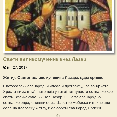
Свети великомученик кнез Лазар
јун 27, 2017
Житије Светог великомученика Лазара
, ц
ара српског
Светосавски свенародни идеал и програм: „Све за Христа –
Христа ни за шта“, нико није у такој потпуности остварио као
свети Великомученик Цар Лазар. Он је то свенародно
остварио определивши се за Царство Небеско и приневши
себе на Косовску жртву, и са собом сав народ Српски.