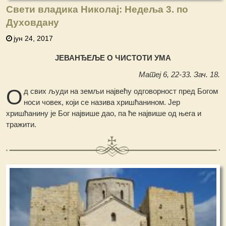
Свети владика Николај: Недеља 3. по
Духовдану
јун 24, 2017
ЈЕВАНЂЕЉЕ О ЧИСТОТИ УМА
Матеј 6, 22-33. Зач. 18.
О
д свих људи на земљи највећу одговорност пред Богом
носи човек, који се назива хришћанином. Јер
хришћанину је Бог највише дао, па ће највише од њега и
тражити.