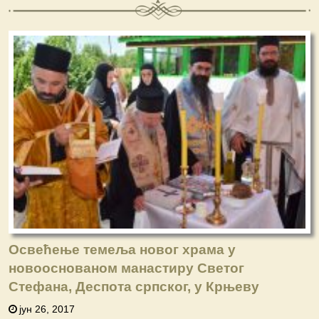
Освећење темеља новог храма у
новооснованом манастиру Светог
Стефана, Деспота српског, у Крњеву
јун 26, 2017