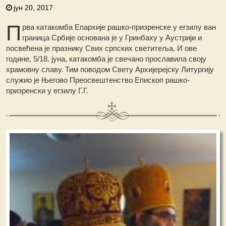
јун 20, 2017
П
рва катакомба Епархије рашко-призренске у егзилу ван
граница Србије основана је у Гринбаху у Аустрији и
посвећена је празнику Свих српских светитеља. И ове
године, 5/18. јуна, катакомба је свечано прославила своју
храмовну славу. Тим поводом Свету Архијерејску Литургију
служио је Његово Преосвештенство Епископ рашко-
призренски у егзилу Г.Г.