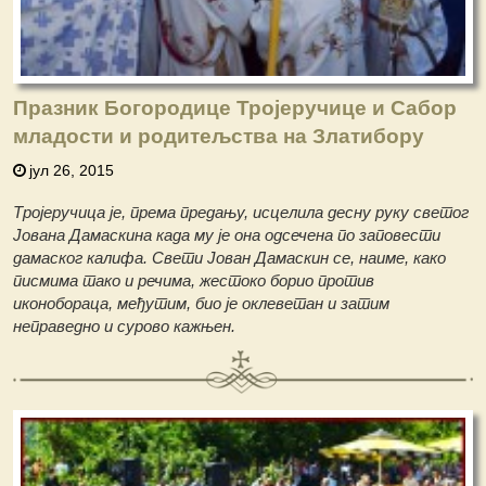
Празник Богородице Тројеручице и Сабор
младости и родитељства на Златибору
јул 26, 2015
Тројеручица је, према предању, исцелила десну руку светог
Јована Дамаскина када му је она одсечена по заповести
дамаског калифа. Свети Јован Дамаскин се, наиме, како
писмима тако и речима, жестоко борио против
иконобораца, међутим, био је оклеветан и затим
неправедно и сурово кажњен.