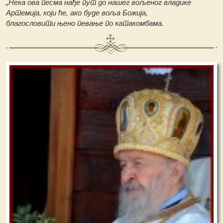
„Нека ова песма нађе пут до нашег
вољеног владике
Артемија, који ће,
ако буде воља Божија,
благословити
њено певање по катакомбама.