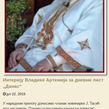
Интервју Владике Артемија за дневни лист
„Данас“
јул 22, 2015
У наредном прилогу доносимо чланак новинарке Ј. Тасић
под насловом „Поново успоставити канонски поредак“,