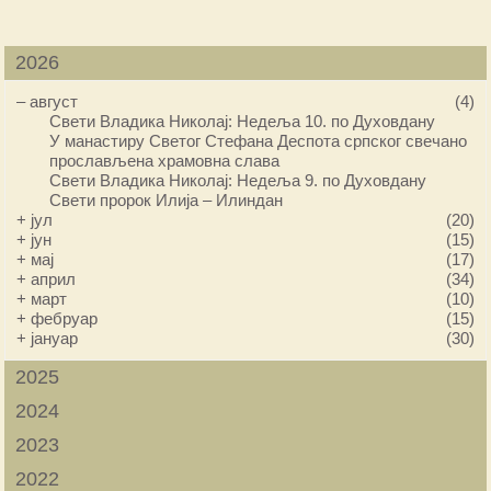
2026
–
август
(4)
Свети Владика Николај: Недеља 10. по Духовдану
У манастиру Светог Стефана Деспота српског свечано
прослављена храмовна слава
Свети Владика Николај: Недеља 9. по Духовдану
Свети пророк Илија – Илиндан
+
јул
(20)
+
јун
(15)
+
мај
(17)
+
април
(34)
+
март
(10)
+
фебруар
(15)
+
јануар
(30)
2025
2024
2023
2022