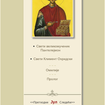
Свети великомученик
Пантелејмон
Свети Климент Охридски
Омилије
Пролог
Јул
<<Претходни
Следећи>>