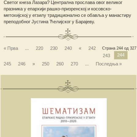
Светог кнеза Лазара? Централна прослава овог великог
празника у епархији рашко-призренској и косовско-
метохијској у егзилу традиционално се обавља у манастиру
преподобног Јустина Ћелијског у Барајеву.
« Прва
...
220
230
240
«
242
Страна 244 од 327
244
243
245
246
»
250
260
270
...
Последња »