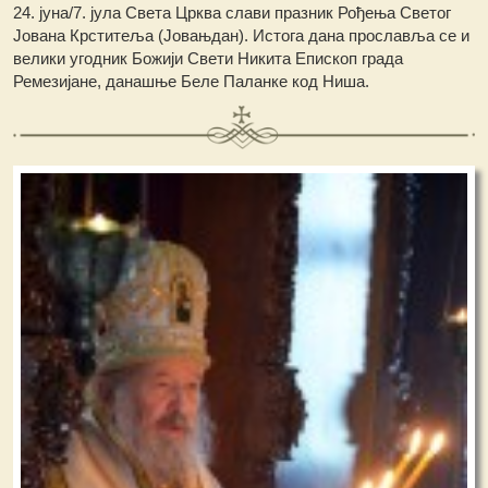
24. јуна/7. јула Света Црква слави празник Рођења Светог
Јована Крститеља (Јовањдан). Истога дана прославља се и
велики угодник Божији Свети Никита Епископ града
Ремезијане, данашње Беле Паланке код Ниша.