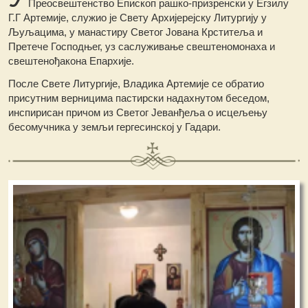
Преосвештенство Епископ рашко-призренски у Егзилу
Г.Г Артемије, служио је Свету Архијерејску Литургију у
Љуљацима, у манастиру Светог Јована Крститеља и
Претече Господњег, уз саслуживање свештеномонаха и
свештенођакона Епархије.
После Свете Литургије, Владика Артемије се обратио
присутним верницима пастирски надахнутом беседом,
инспирисан причом из Светог Јеванђеља о исцељењу
бесомучника у земљи гергесинској у Гадари.