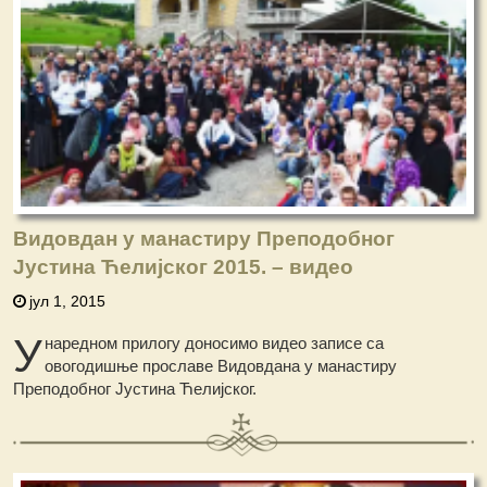
Видовдан у манастиру Преподобног
Јустина Ћелијског 2015. – видео
јул 1, 2015
У
наредном прилогу доносимо видео записе са
овогодишње прославе Видовдана у манастиру
Преподобног Јустина Ћелијског.