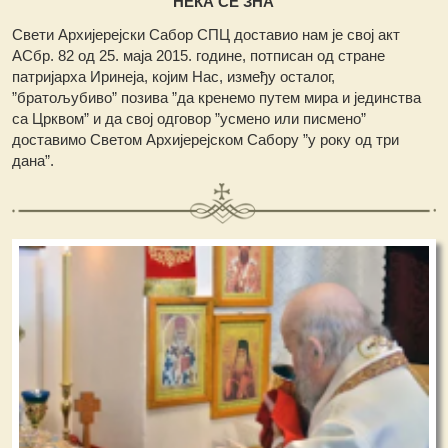
НЕКА СЕ ЗНА
Свети Архијерејски Сабор СПЦ доставио нам је свој акт
АСбр. 82 од 25. маја 2015. године, потписан од стране
патријарха Иринеја, којим Нас, између осталог,
”братољубиво” позива ”да кренемо путем мира и јединства
са Црквом” и да свој одговор ”усмено или писмено”
доставимо Светом Архијерејском Сабору ”у року од три
дана”.