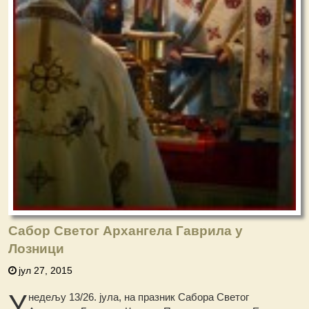
Сабор Светог Архангела Гаврила у
Лозници
јул 27, 2015
У
недељу 13/26. јула, на празник Саборa Светог