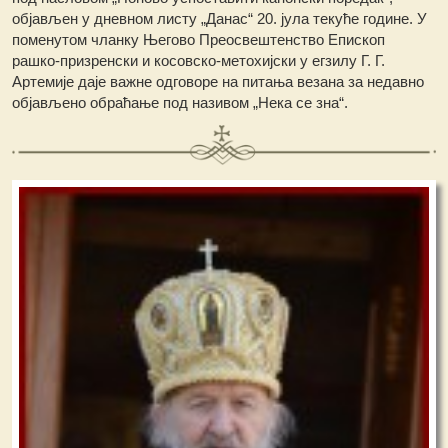
објављен у дневном листу „Данас“ 20. јула текуће године. У
поменутом чланку Његово Преосвештенство Епископ
рашко-призренски и косовско-метохијски у егзилу Г. Г.
Артемије даје важне одговоре на питања везана за недавно
објављено обраћање под називом „Нека се зна“.