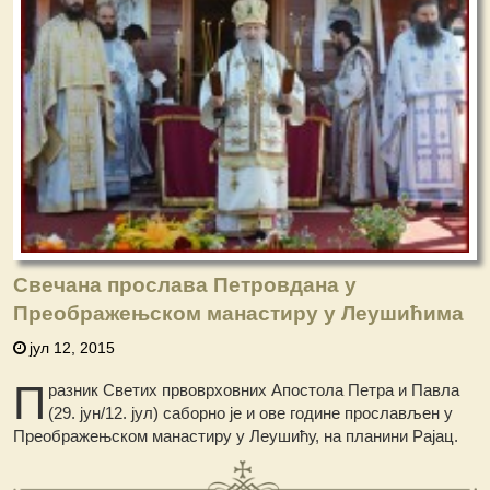
Свечана прослава Петровдана у
Преображењском манастиру у Леушићима
јул 12, 2015
П
разник Светих првоврховних Апостола Петра и Павла
(29. јун/12. јул) саборно је и ове године прослављен у
Преображењском манастиру у Леушићу, на планини Рајац.