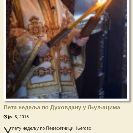
Пета недеља по Духовдану у Љуљацима
јул 6, 2015
У
пету недељу по Педесетници, Његово