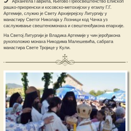
Архангела Гаврила, Његово Преосвештенство Епископ
рашко-призренски и косовско-метохијски у егзилу Г.Г.
Артемије, служио је Свету Архијерејску Литургију у
манастиру Светог Николаја у Лозници код Чачка уз
саслуживање свештеномонаха и свештенођакона епархије.
На Светој Литургији је Владика Артемије у чин јерођакона
рукоположио монаха Никодима Малешевића, сабрата
манастира Свете Тројице у Кули.