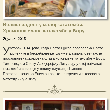
Велика радост у малој катакомби.
Храмовна слава катакомбе у Бору
јул 14, 2015
У
уторак, 1/14. јула, када Света Црква прославља Свете
мученике и бесребренике Козму и Дамјана, свечано је
прослављена храмовна слава истоимене катакомбе у Бору.
Тим поводом Свету Архијерејску Литургију у овој најмањој
катакомби епархије у егзилу служио је Његово
Преосвештенство Епископ рашко-призренски и косовско-
метохијски у егзилу Г.