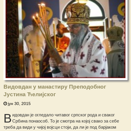
Видовдан у манастиру Преподобног
Јустина Ћелијског
јун 30, 2015
В
идовдан је огледало читавог српског рода и сваког
Србина понаособ. То је смотра на којој свако за себе
треба да види у чијој војсци стоји, да ли је под барјаком