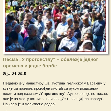
Песма „У прогонству“ – обележје једног
времена и једне борбе
јул 24, 2015
Недавно је у манастиру Св. Јустина Ћелијског у Барајеву, у
кутији за прилоге, пронађен листић са руком исписаном
песмом под називом „
У прогонству
“. Аутор се није потписао,
али је на месту потписа написао: „Из главе цијела народа“.
На крају је и молитвено додао: