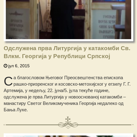
Одслужена прва Литургија у катакомби Св.
Влкм. Георгија у Републици Српској
јул 6, 2015
С
а благословом Његовог Преосвештенства епископа
рашко-призренског и косовско-метохијског у егзилу Г. Г.
Артемија, у недељу, 22. јуна/5. јула текуће године,
одслужена је прва Литургија у новооснованој катакомби –
манастиру Светог Великомученика Георгија недалеко од
Бања Луке.