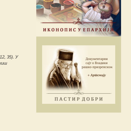
2, 35). У
ожиш