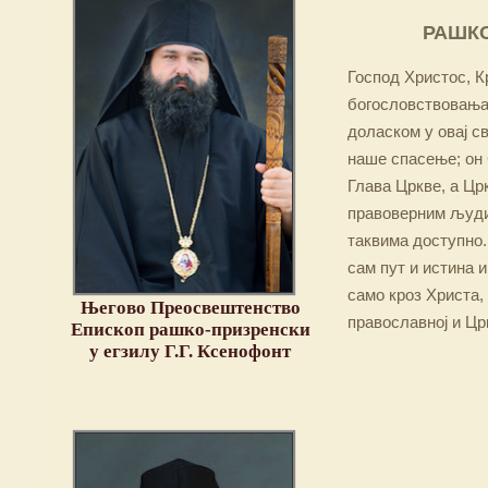
РАШКО
Господ Христос, Кр
богословствовања,
доласком у овај св
наше спасење; он 
Глава Цркве, а Цр
правоверним људим
таквима доступно.
сам пут и истина и
само кроз Христа,
Његово Преосвештенство
православној и Цр
Епископ рашко-призренски
у егзилу Г.Г. Ксенофонт