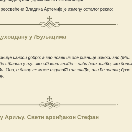
Преосвећени Владика Артемије је између осталог рекао:
Духовдану у Љуљацима
знице износи добро; а зао човек из зле ризнице износи зло (Мт. 1
то ставиш у њу: ако ставиш злато – наћи ћеш злато; ако пол
и. Оно, и бакар се може издавати за злато, али ће зналац брзо
у.
у Ариљу, Свети архиђакон Стефан