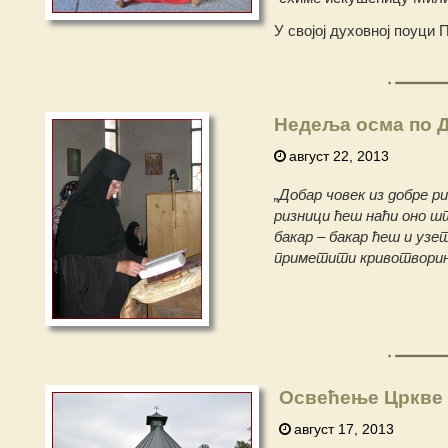
У својој духовној поуци 
Недеља осма по 
август 22, 2013
„Добар човек из добре ри
ризници ћеш наћи оно ш
бакар – бакар ћеш и узет
приметити кривотворин
Освећење Цркве 
август 17, 2013