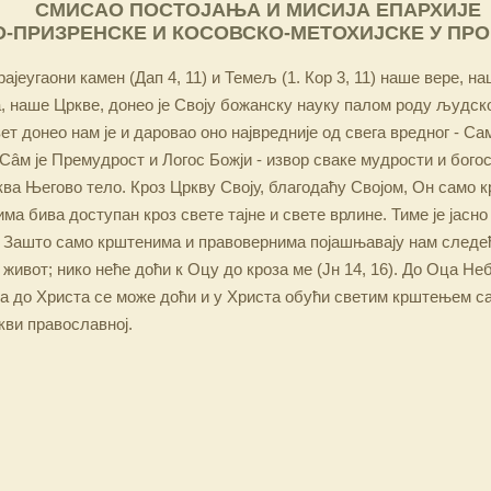
СМИСАО ПОСТОЈАЊА И МИСИЈА ЕПАРХИЈЕ
-ПРИЗРЕНСКЕ И КОСОВСКО-МЕТОХИЈСКЕ У ПР
ајеугаони камен (Дап 4, 11) и Темељ (1. Кор 3, 11) наше вере, н
 наше Цркве, донео је Своју божанску науку палом роду људско
ет донео нам је и даровао оно највредније од свега вредног - Са
Сâм је Премудрост и Логос Божји - извор сваке мудрости и бого
ква Његово тело. Кроз Цркву Своју, благодаћу Својом, Он само 
а бива доступан кроз свете тајне и свете врлине. Тиме је јасно
 Зашто само крштенима и правовернима појашњавају нам следећ
 живот; нико неће доћи к Оцу до кроза ме (Јн 14, 16). До Оца Не
 а до Христа се може доћи и у Христа обући светим крштењем с
кви православној.