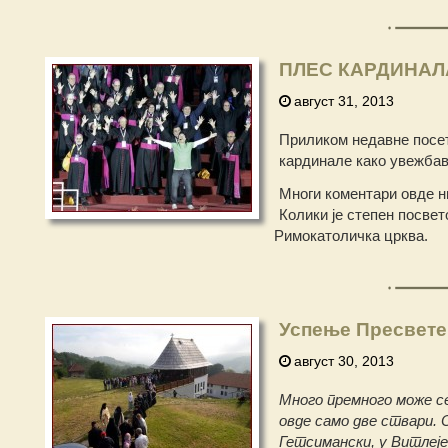
ПЛЕС КАРДИНАЛА
август 31, 2013
Приликом недавне посет
кардинале како увежбав
Многи коментари овде ни
Колики је степен посвет
Римокатоличка црква.
Успење Пресвете
август 30, 2013
Много премного може се
овде само две ствари. О
Гетсимански, у Витлеје