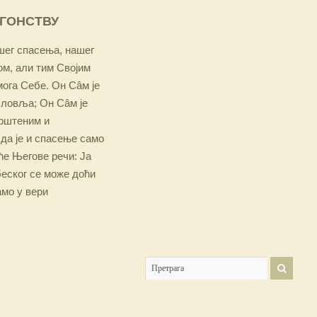
ОГОНСТВУ
ашег спасења, нашег
м, али тим Својим
мога Себе. Он Сâм је
словља; Он Сâм је
крштеним и
 да је и спасење само
е Његове речи: Ја
беског се може доћи
амо у вери