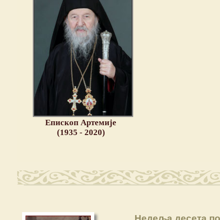
Епископ Артемије
(1935 - 2020)
Недеља десета по