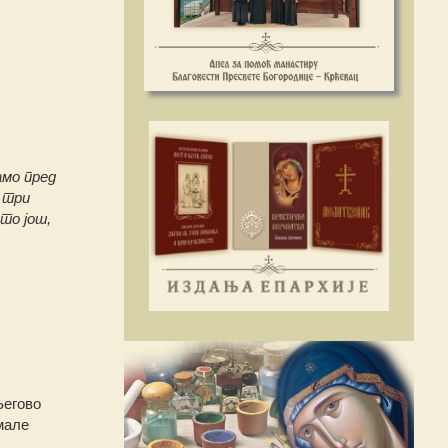
амо пред
и три
 то још,
Његово
мале