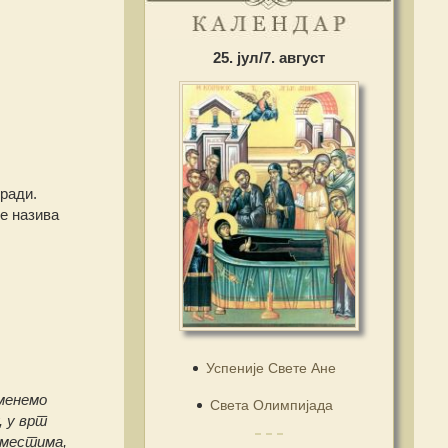
25. јул/7. август
ради.
е назива
Успеније Свете Ане
оменемо
Света Олимпијада
, у врт
 местима,