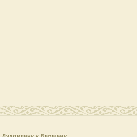
 Духовдану у Барајеву