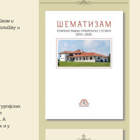
твом и
молитву и
ургијских
и
. А
х и у