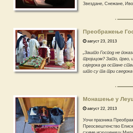
Звездане, Снежане, Ивон
Преображење Го
август 23, 2013
„Зашто Господ не показ
тројицом? Зато, прво, ш
свједока да остане ства
што су та три сведока 
Монашење у Леу
август 22, 2013
Уочи празника Преобра
Преосвештенство Еписко
схиме искушеницу Милиц