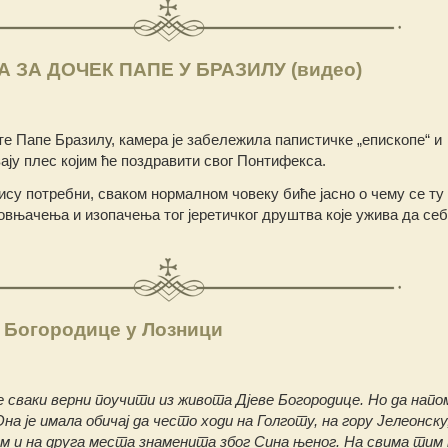
 ЗА ДОЧЕК ПАПЕ У БРАЗИЛУ (видео)
е Папе Бразилу, камера је забележила папистичке „епископе“ и
ају плес којим ће поздравити свог Понтифекса.
су потребни, сваком нормалном човеку биће јасно о чему се ту 
овњачења и изопачења тог јеретичког друштва које ужива да себ
 Богородице у Лозници
 сваки верни поучити из живота Дјеве Богородице. Но да нап
на је имала обичај да често ходи на Голготу, на гору Јелеонску
м и на друга места знаменита због Сина њеног. На свима тим