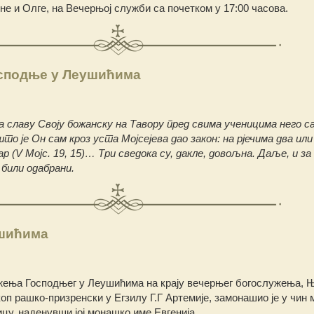
е и Олге, на Вечерњој служби са почетком у 17:00 часова.
сподње у Леушићима
а славу Своју божанску на Тавору пред свима ученицима него с
то је Он сам кроз уста Мојсејева дао закон: на рјечима два ил
р (V Мојс. 19, 15)… Три сведока су, дакле, довољна. Даље, и за
били одабрани.
шићима
жењa Господњег у Леушићима на крају вечерњег богослужења, 
п рашко-призренски у Егзилу Г.Г Артемије, замонашио је у чин 
у, наденувши јој монашко име Евгенија.