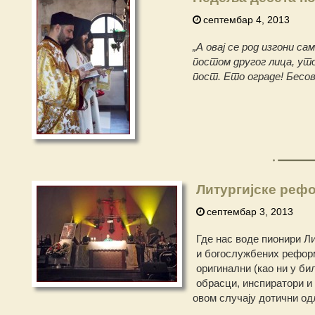
септембар 4, 2013
„А овај се род изгони са
постом другог лица, уто
пост. Ето ограде! Бесов
Литургијске рефо
септембар 3, 2013
Где нас воде пионири Л
и богослужбених реформи
оригинални (као ни у би
обрасци, инспиратори и 
овом случају дотични одл