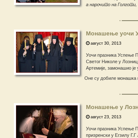
а нарочито на Голготи,
Монашење уочи У
август 30, 2013
Уочи празника Успење П
Светог Николе у Лозниц
Артемије, замонашио је 
Оне су добиле монашка и
Монашење у Лоз
август 23, 2013
Уочи празника Успење 
призренски у Егзилу Г.