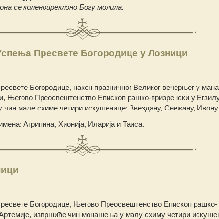
 она се коленопреклоно Богу молила.
спења Пресвете Богородице у Лозници
ресвете Богородице, након празничног Великог вечерњег у мана
и, Његово Преосвештенство Епископ рашко-призренски у Егзилу
у чин мале схиме четири искушенице: Звездану, Снежану, Ивону 
мена: Агрипина, Хионија, Иларија и Таиса.
ници
Пресвете Богородице, Његово Преосвештенство Епископ рашко-
Г Артемије, извршиће чин монашења у малу схиму четири искуше