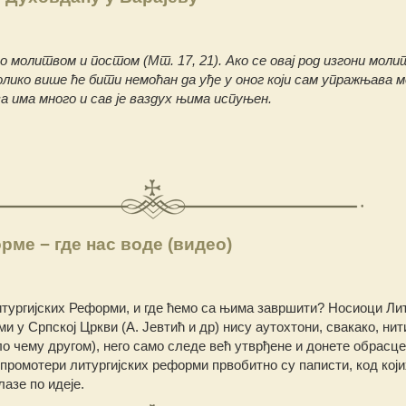
мо молитвом и постом (Мт. 17, 21). Ако се овај род изгони моли
лико више ће бити немоћан да уђе у оног који сам упражњава 
а има много и сав је ваздух њима испуњен.
рме − где нас воде (видео)
итургијских Реформи, и где ћемо са њима завршити? Носиоци Лит
 у Српској Цркви (А. Јевтић и др) нису аутохтони, свакако, нит
ло чему другом), него само следе већ утврђене и донете обрасце
промотери литургијских реформи првобитно су паписти, код који
азе по идеје.