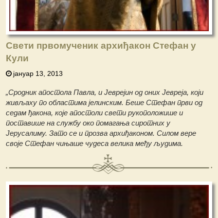
Свети првомученик архиђакон Стефан у
Кули
јануар 13, 2013
„Сродник апостола Павла, и Јеврејин од оних Јевреја, који
живљаху по областима јелинским. Беше Стефан први од
седам ђакона, које апостоли свети рукоположише и
поставише на службу око помагања сиротних у
Јерусалиму. Зато се и прозва архиђаконом. Силом вере
своје Стефан чињаше чудеса велика међу људима.