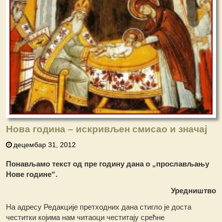
Нова година – искривљен смисао и значај
децембар 31, 2012
Понављамо текст од пре годину дана о „прослављању
Нове године“.
Уредништво
На адресу Редакције претходних дана стигло је доста
честитки којима нам читаоци честитају срећне