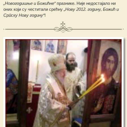
„Новогодишње и Божићне“
празнике. Није недостајало ни
оних који су честитали срећну
„Нову 2012. годину, Божић и
Српску Нову годину“
!