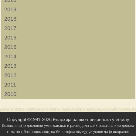
2019
2018
2017
2016
2015
2014
2013
2012
2011
2010
Copyright ©1991-2026 Епархија рашко-призренска у егзилу
Дозвољено је дословно умножавање и расподела свих текстова или делова
текстова, без надокнаде, на било којем медију, уз услов да је исправно