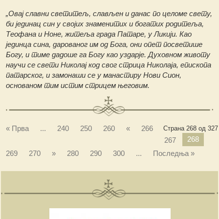
„Овај славни светитељ, слављен и данас по целоме свету,
би јединац син у својих знаменитих и богатих родитеља,
Теофана и Ноне, житеља града Патаре, у Ликији. Као
јединца сина, дарованог им од Бога, они опет посветише
Богу, и тиме дадоше га Богу као уздарје. Духовном животу
научи се свети Николај код свог стрица Николаја, епископа
патарског, и замонаши се у манастиру Нови Сион,
основаном тим истим стрицем његовим.
« Прва
...
240
250
260
«
266
Страна 268 од 327
268
267
269
270
»
280
290
300
...
Последња »