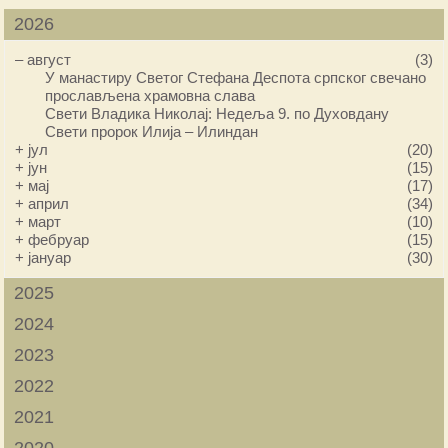
2026
–
август
(3)
У манастиру Светог Стефана Деспота српског свечано
прослављена храмовна слава
Свети Владика Николај: Недеља 9. по Духовдану
Свети пророк Илија – Илиндан
+
јул
(20)
+
јун
(15)
+
мај
(17)
+
април
(34)
+
март
(10)
+
фебруар
(15)
+
јануар
(30)
2025
2024
2023
2022
2021
2020