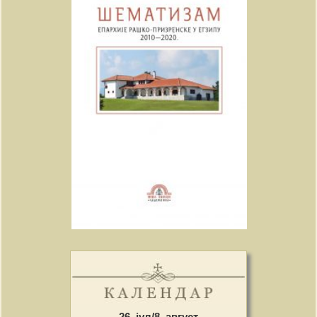
26. јул/8. август