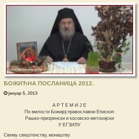
БОЖИЋНА ПОСЛАНИЦА 2012.
јануар 5, 2013
А Р Т Е М И Ј Е
По милости Божијој православни Епископ
Рашко-призренски и косовско-метохијски
У ЕГЗИЛУ
Свему свештенству, монаштву