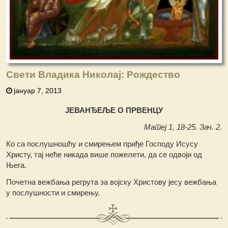
Свети Владика Николај: Рождество
јануар 7, 2013
ЈЕВАНЂЕЉЕ О ПРВЕНЦУ
Матеј 1, 18-25. Зач. 2.
Ко са послушношћу и смирењем приђе Господу Исусу
Христу, тај неће никада више пожелети, да се одвоји од
Њега.
Почетна вежбања регрута за војску Христову јесу вежбања
у послушности и смирењу.