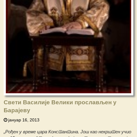
Свети Василије Велики прослављен у
Барајеву
јануар 16, 2013
„Рођен у време цара Константина. Још као некрштен учио