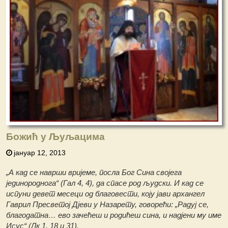
Божић у Љуљацима
јануар 12, 2013
„А кад се наврши вријеме, посла Бог Сина својега
јединороднога“ (Гал 4, 4), да спасе род људски. И кад се
испуни девет месеци од благовести, коју јави архангел
Гаврил Пресветој Дјеви у Назарету, говорећи: „Радуј се,
благодатна… ево зачећеш и родићеш сина, и надјени му име
Исус“ (Лк 1, 18 и 31).