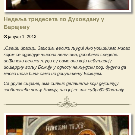
Недеља тридесета по Духовдану у
Барајеву
јануар 1, 2013
„Свети праоци. Заиста, велики људи! Ако уопштимо мисао
којом се одређује њихова величина, добићемо следеће:
истински велики људи су само они који испуњавају
потврдну вољу Божију у односу на људски род, будући да
много тога бива само по допуштењу Божијем.
Са друге стране, има силних делатеља који дејствују
заобилазећи вољу Божију, или јој се чак супротстављају.