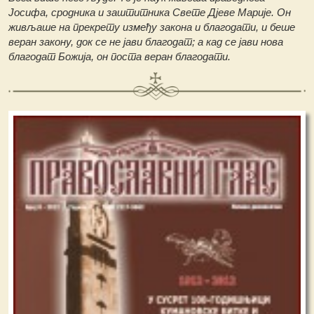
Јосифа, сродника и заштитника Свете Дјеве Марије. Он
живљаше на прекрету између закона и благодати, и беше
веран закону, док се не јави благодат; а кад се јави нова
благодат Божија, он поста веран благодати.