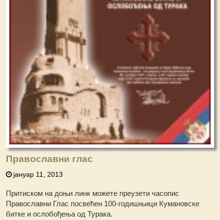
Православни глас
јануар 11, 2013
Притиском на доњи линк можете преузети часопис
Православни Глас посвећен 100-годишњици Кумановске
битке и ослобођења од Турака.