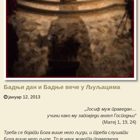
Бадњи дан и Бадње вече у Љуљацима
јануар 12, 2013
„Јосиф муж праведан…
учини како му заповједи ангел Господњи“
(Матеј 1, 19, 24)
Треба се бојати Бога више него људи, и треба слушати
Бога више него људе. То је наук живота праведнога