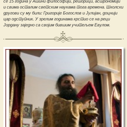
се 15 година у Атини философији, реторици, астрономији
и свима осталим светским наукама тога времена. Школски
другови су му били: Григорије Богослов и Јулијан, доцнији
цар одступник. У зрелим годинама крстио се на реци
Јордану заједно са својим бившим учитељем Евулом.