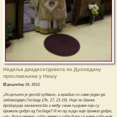
Недеља двадесетдевета по Духовдану
прослављена у Нишу
децембар 26, 2012
„Исцељено је десет губавих, а вратио се само један да
заблагодари Господу (Лк. 17, 21-19). Није ли таква
пропорција захвалности и међу свим људима који су
примили добро од Господа? И ко од људи није примио добро,
или, боље речено, шта имамо и шта бива са нама што није