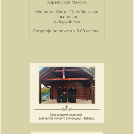
Хорепископ Максим
Манастир Светог Преображења
Господњег
у Леушићима
Литургија ће почети у 9.00 часова.