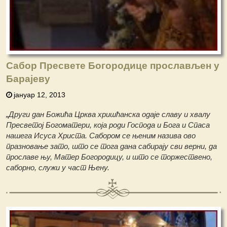
Сабор Пресвете Богородице прослављен у
Барајеву
јануар 12, 2013
„Други дан Божића Црква хришћанска одаје славу и хвалу
Пресветој Богоматери, која роди Господа и Бога и Спаса
нашега Исуса Христа. Сабором се њеним назива ово
празновање зато, што се тога дана сабирају сви верни, да
прославе њу, Матер Богорoдицу, и што се торжествено,
саборно, служи у част Њену.