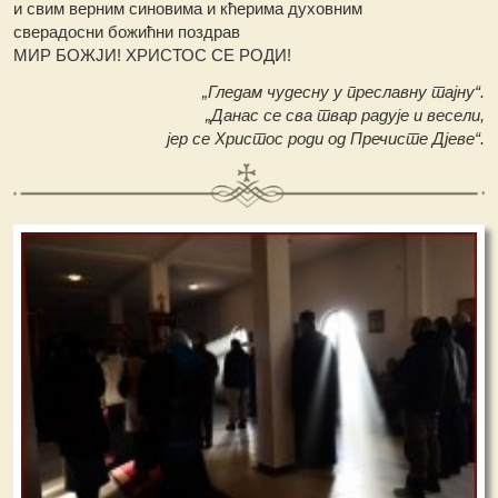
и свим верним синовима и кћерима духовним
сверадосни божићни поздрав
МИР БОЖЈИ! ХРИСТОС СЕ РОДИ!
„Гледам чудесну у преславну тајну“.
„Данас се сва твар радује и весели,
јер се Христос роди од Пречисте Дјеве“.